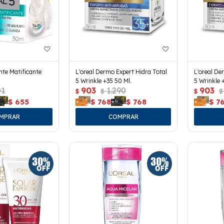
te Matificante
L'oreal Dermo Expert Hidra Total
L'oreal De
5 Wrinkle +35 50 Ml.
5 Wrinkle 
01
903
1.290
903
$
$
$
$
$
655
$
768
$
768
$
7