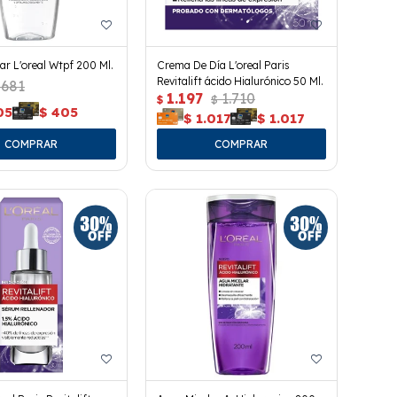
ar L'oreal Wtpf 200 Ml.
Crema De Día L'oreal Paris
Revitalift ácido Hialurónico 50 Ml.
681
1.197
1.710
$
$
05
$
405
$
1.017
$
1.017