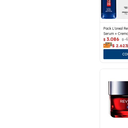
Pack L'oreal Rev
Serum + Crema
3.086
4
Defender
$
$
$
2.623