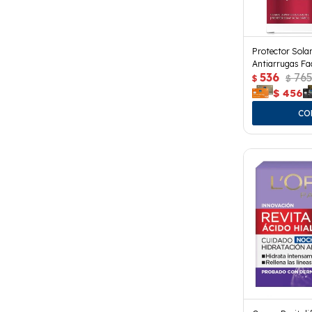
Protector Solar
Antiarrugas Fac
536
76
$
$
$
456