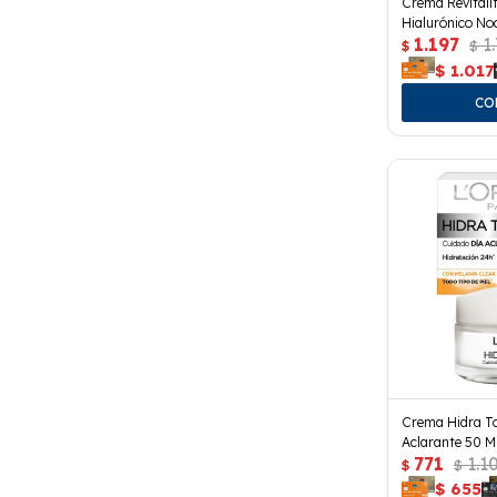
Crema Revitalif
Hialurónico No
1.197
1
$
$
$
1.017
Crema Hidra To
Aclarante 50 Ml
771
1.1
$
$
$
655