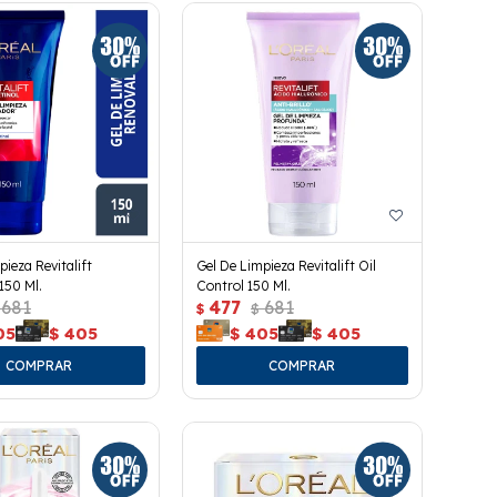
pieza Revitalift
Gel De Limpieza Revitalift Oil
150 Ml.
Control 150 Ml.
681
477
681
$
$
05
$
405
$
405
$
405