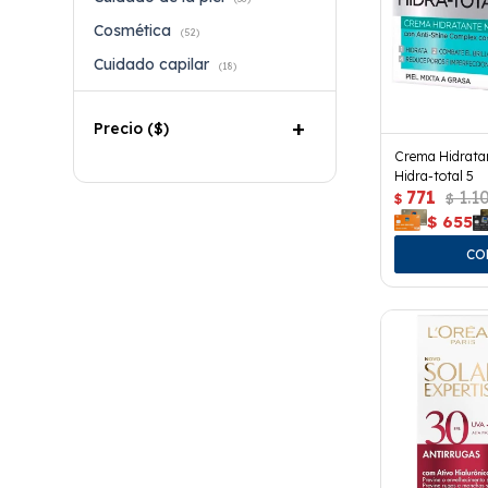
Cosmética
(52)
Cuidado capilar
(18)
Precio
($)
Crema Hidratan
Hidra-total 5
771
1.1
$
$
$
655