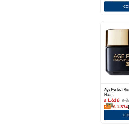
Age Perfect Re
Noche
1.616
2
$
$
$
1.374