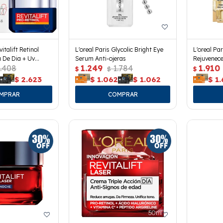
italift Retinol
L'oreal Paris Glycolic Bright Eye
L'oreal Pa
 De Dia + Uv
Serum Anti-ojeras
Rejuvenec
.408
1.249
1.784
1.910
$
$
$
$
2.623
$
1.062
$
1.062
$
1