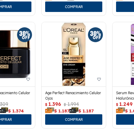
nacimiento Celular
Age Perfect Renacimiento Celular
Serum Revi
Ojos
Hialurónic
.309
1.396
1.994
1.249
$
$
$
$
1.374
$
1.187
$
1.187
$
1