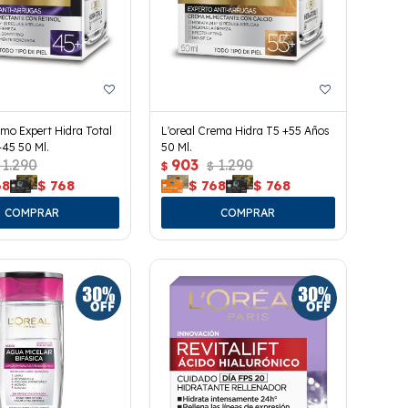
rmo Expert Hidra Total
L'oreal Crema Hidra T5 +55 Años
+45 50 Ml.
50 Ml.
1.290
903
1.290
$
$
68
$
768
$
768
$
768