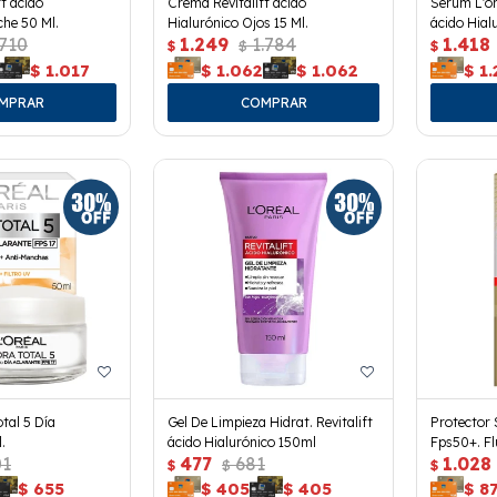
t ácido
Crema Revitalift ácido
Serum L'ore
che 50 Ml.
Hialurónico Ojos 15 Ml.
ácido Hial
.710
1.249
1.784
1.418
$
$
$
$
1.017
$
1.062
$
1.062
$
1
tal 5 Día
Gel De Limpieza Hidrat. Revitalift
Protector 
.
ácido Hialurónico 150ml
Fps50+. Fl
01
477
681
1.028
$
$
$
$
655
$
405
$
405
$
8