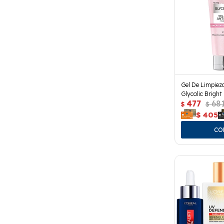
Gel De Limpiez
Glycolic Bright
477
68
$
$
$
405