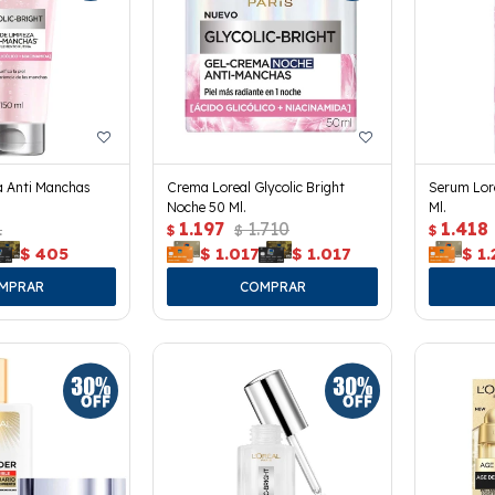
a Anti Manchas
Crema Loreal Glycolic Bright
Serum Lore
Noche 50 Ml.
Ml.
1
1.197
1.710
1.418
$
$
$
$
405
$
1.017
$
1.017
$
1