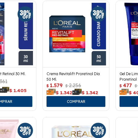
t Retinol 30 Ml.
Crema Revitalift Proretinol Día
Gel De Lim
50 Ml.
Proretinol 
.361
1.579
2.256
477
$
$
$
$
5
$
1.405
$
1.342
$
1.342
$
4