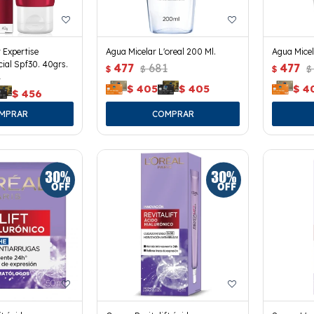
 Expertise
Agua Micelar L'oreal 200 Ml.
Agua Micel
ial Spf30. 40grs.
477
681
477
$
$
$
$
5
$
405
$
405
$
4
$
456