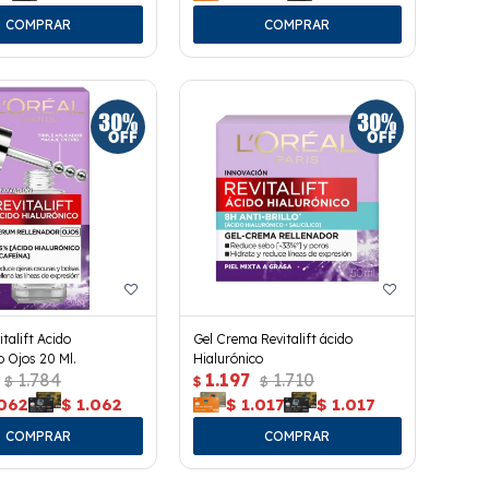
talift Acido
Gel Crema Revitalift ácido
o Ojos 20 Ml.
Hialurónico
1.784
1.197
1.710
$
$
$
.062
$
1.062
$
1.017
$
1.017