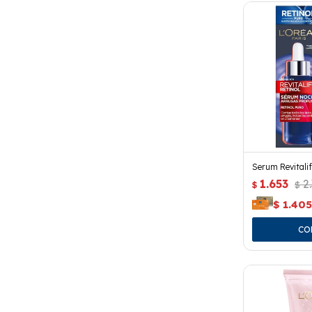
Serum Revitalif
1.653
2
$
$
$
1.40