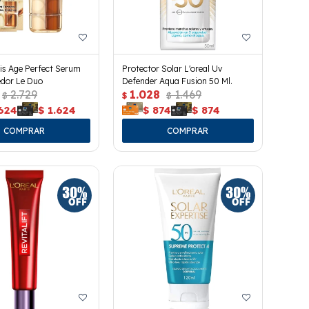
ris Age Perfect Serum
Protector Solar L'oreal Uv
edor Le Duo
Defender Aqua Fusion 50 Ml.
2.729
1.028
1.469
$
$
$
.624
$
1.624
$
874
$
874