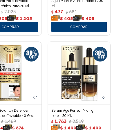
al Paris Revitalift
Agua Micelar A. Hialuronico 200
urónico Puro 30 Ml.
Ml.
2.025
477
681
$
$
$
.205
$
1.205
$
405
$
405
Solar Uv Defender
Serum Age Perfect Midnight
uido Invisible 40 Grs.
Loreal 30 Ml.
1.469
1.763
2.519
$
$
$
74
$
874
$
1.499
$
1.499