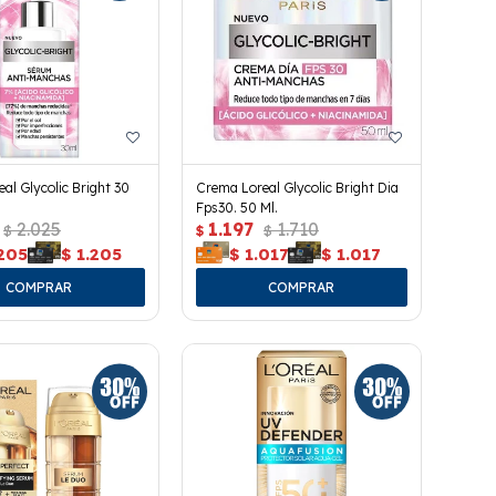
al Glycolic Bright 30
Crema Loreal Glycolic Bright Dia
Fps30. 50 Ml.
2.025
1.197
1.710
$
$
$
.205
$
1.205
$
1.017
$
1.017