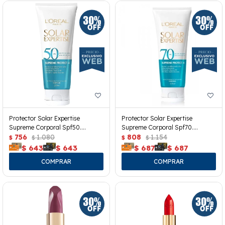
Protector Solar Expertise
Protector Solar Expertise
Supreme Corporal Spf50.
Supreme Corporal Spf70.
200grs.
756
1.080
200grs.
808
1.154
$
$
$
$
$
643
$
643
$
687
$
687