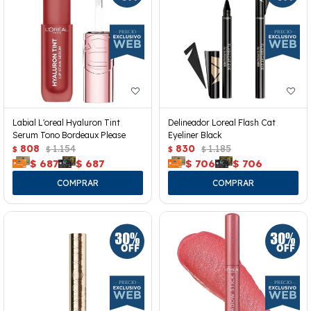
Labial L'oreal Hyaluron Tint
Delineador Loreal Flash Cat
Serum Tono Bordeaux Please
Eyeliner Black
808
1.154
830
1.185
$
$
$
$
$
687
$
687
$
706
$
706