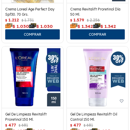
Crema Loreal Age Perfect Day
Crema Revitalift Proretinol Día
Spf30. 70 Grs.
50 Ml.
1.212
1.731
1.579
2.256
$
$
$
$
$
1.030
$
1.030
$
1.342
$
1.342
Gel De Limpieza Revitalift
Gel De Limpieza Revitalift Oil
Proretinol 150 Ml.
Control 150 Ml.
477
681
477
681
$
$
$
$