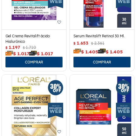
Gel Crema Revitalift ácido
Serum Revitalift Retinol 30 Ml.
Hialurónico
1.653
2.361
$
$
1.197
1.710
$
$
$
1.405
$
1.405
$
1.017
$
1.017