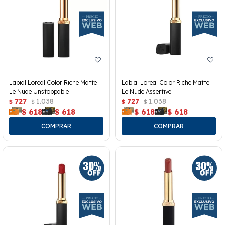
Labial Loreal Color Riche Matte
Labial Loreal Color Riche Matte
Le Nude Unstoppable
Le Nude Assertive
727
1.038
727
1.038
$
$
$
$
$
618
$
618
$
618
$
618