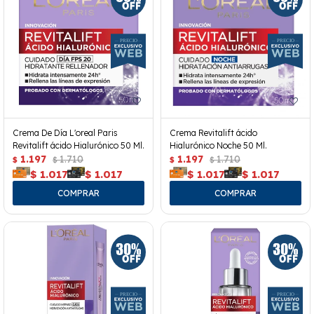
Crema De Día L'oreal Paris
Crema Revitalift ácido
Revitalift ácido Hialurónico 50 Ml.
Hialurónico Noche 50 Ml.
1.197
1.710
1.197
1.710
$
$
$
$
$
1.017
$
1.017
$
1.017
$
1.017