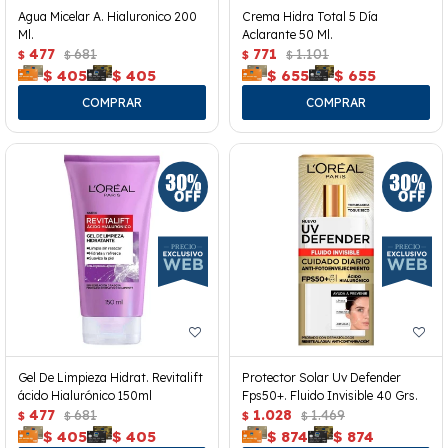
Agua Micelar A. Hialuronico 200
Crema Hidra Total 5 Día
Ml.
Aclarante 50 Ml.
477
681
771
1.101
$
$
$
$
$
405
$
405
$
655
$
655
Gel De Limpieza Hidrat. Revitalift
Protector Solar Uv Defender
ácido Hialurónico 150ml
Fps50+. Fluido Invisible 40 Grs.
477
681
1.028
1.469
$
$
$
$
$
405
$
405
$
874
$
874