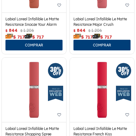
Labial Loreal Infallible Le Matte
Labial Loreal Infallible Le Matte
Resistance Snooze Your Alarm
Resistance Major Crush
844
1.206
844
1.206
$
$
$
$
$
717
$
717
$
717
$
717
Labial Loreal Infallible Le Matte
Labial Loreal Infallible Le Matte
Resistance Shopping Spree
Resistance French Kiss