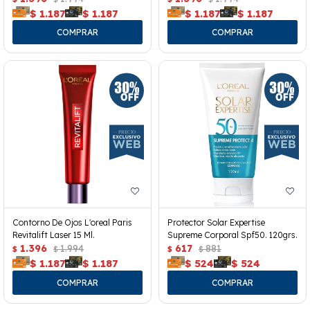
$
1.187
$
1.187
$
1.187
$
1.187
Contorno De Ojos L'oreal Paris
Protector Solar Expertise
Revitalift Laser 15 Ml.
Supreme Corporal Spf50. 120grs.
1.396
1.994
617
881
$
$
$
$
$
1.187
$
1.187
$
524
$
524