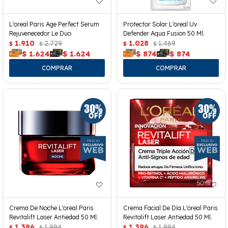
L'oreal Paris Age Perfect Serum
Protector Solar L'oreal Uv
Rejuvenecedor Le Duo
Defender Aqua Fusion 50 Ml.
1.910
2.729
1.028
1.469
$
$
$
$
$
1.624
$
1.624
$
874
$
874
Crema De Noche L'oreal Paris
Crema Facial De Día L'oreal Paris
Revitalift Laser Antiedad 50 Ml.
Revitalift Laser Antiedad 50 Ml.
1.396
1.994
1.396
1.994
$
$
$
$