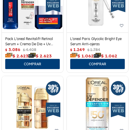
Pack L'oreal Revitalift Retinol
L'oreal Paris Glycolic Bright Eye
Serum + Crema De Dia + Uv
Serum Anti-ojeras
Defender
3.086
4.408
1.249
1.784
$
$
$
$
$
2.623
$
2.623
$
1.062
$
1.062