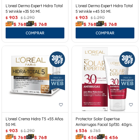
L'oreal Dermo Expert Hidra Total
L'oreal Dermo Expert Hidra Total
5 Wrinkle +35 50 Ml.
5 Wrinkle +45 50 Ml.
903
1.290
903
1.290
$
$
$
$
$
768
$
768
$
768
$
768
L'oreal Crema Hidra T5 +55 Años
Protector Solar Expertise
50 Ml.
Antiarrugas Facial Spf30. 40grs.
903
1.290
536
765
$
$
$
$
$
768
$
768
$
456
$
456