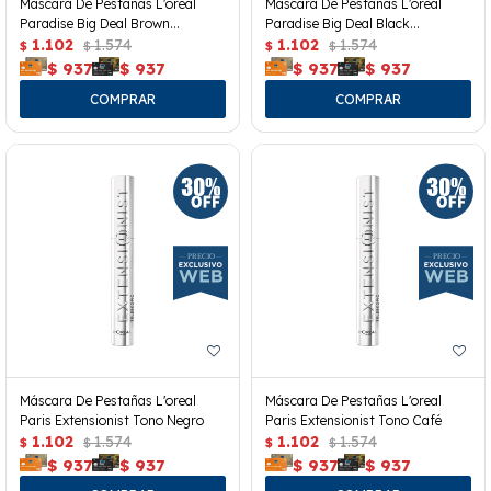
Mascara De Pestañas L'oreal
Mascara De Pestañas L'oreal
Paradise Big Deal Brown
Paradise Big Deal Black
Washeable
1.102
1.574
Waterproof
1.102
1.574
$
$
$
$
$
937
$
937
$
937
$
937
Máscara De Pestañas L'oreal
Máscara De Pestañas L'oreal
Paris Extensionist Tono Negro
Paris Extensionist Tono Café
1.102
1.574
1.102
1.574
$
$
$
$
$
937
$
937
$
937
$
937