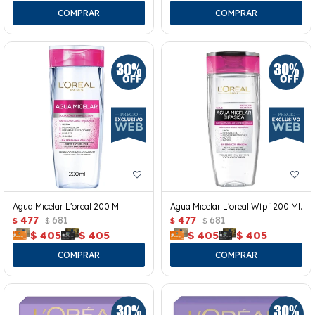
Agua Micelar L'oreal 200 Ml.
Agua Micelar L'oreal Wtpf 200 Ml.
477
681
477
681
$
$
$
$
$
405
$
405
$
405
$
405