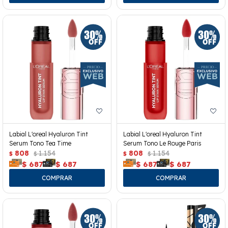
Labial L'oreal Hyaluron Tint
Labial L'oreal Hyaluron Tint
Serum Tono Tea Time
Serum Tono Le Rouge Paris
808
1.154
808
1.154
$
$
$
$
$
687
$
687
$
687
$
687