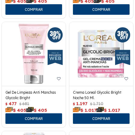
$
405
$
405
$
405
$
405
Gel De Limpieza Anti Manchas
Crema Loreal Glycolic Bright
Glycolic Bright
Noche 50 Ml.
477
681
1.197
1.710
$
$
$
$
$
405
$
405
$
1.017
$
1.017