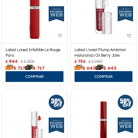
Labial Loreal Infallible Le Rouge
Labial L'oreal Plump Ambition
Paris
Hialuronico Oil Berry Jolie
844
1.206
756
1.080
$
$
$
$
$
717
$
717
$
643
$
643