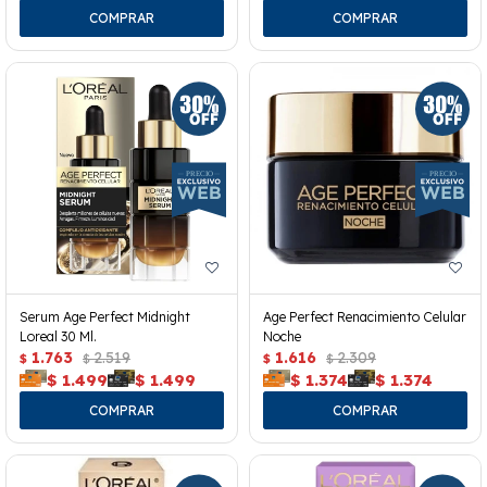
Serum Age Perfect Midnight
Age Perfect Renacimiento Celular
Loreal 30 Ml.
Noche
1.763
2.519
1.616
2.309
$
$
$
$
$
1.499
$
1.499
$
1.374
$
1.374