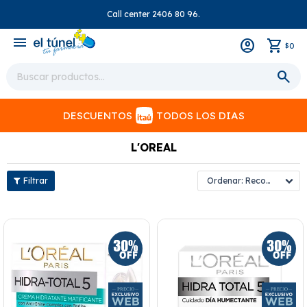
Call center 2406 80 96.
close
menu
0
$
DESCUENTOS
TODOS LOS DIAS
L'OREAL
Recomendados