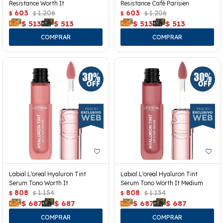
Resistance Worth It
Resistance Café Parisien
603
1.206
603
1.206
$
$
$
$
$
513
$
513
$
513
$
513
Labial L'oreal Hyaluron Tint
Labial L'oreal Hyaluron Tint
Serum Tono Worth It
Serum Tono Worth It Medium
808
1.154
808
1.154
$
$
$
$
$
687
$
687
$
687
$
687