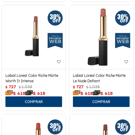
Labial Loreal Color Riche Matte
Labial Loreal Color Riche Matte
Worth It Intense
Le Nude Defiant
727
1.038
727
1.038
$
$
$
$
$
618
$
618
$
618
$
618