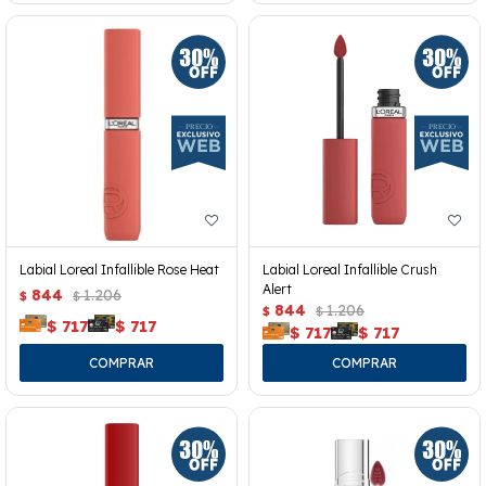
Labial Loreal Infallible Rose Heat
Labial Loreal Infallible Crush
Alert
844
1.206
$
$
844
1.206
$
$
$
717
$
717
$
717
$
717