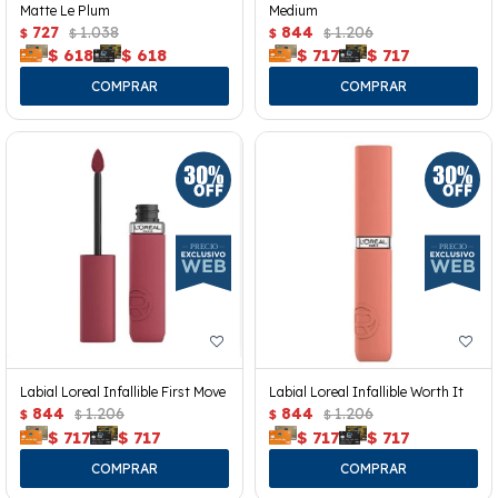
Matte Le Plum
Medium
727
1.038
844
1.206
$
$
$
$
$
618
$
618
$
717
$
717
Labial Loreal Infallible First Move
Labial Loreal Infallible Worth It
844
1.206
844
1.206
$
$
$
$
$
717
$
717
$
717
$
717