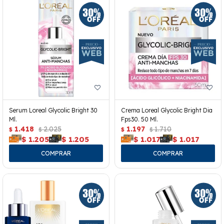
Serum Loreal Glycolic Bright 30
Crema Loreal Glycolic Bright Dia
Ml.
Fps30. 50 Ml.
1.418
2.025
1.197
1.710
$
$
$
$
$
1.205
$
1.205
$
1.017
$
1.017