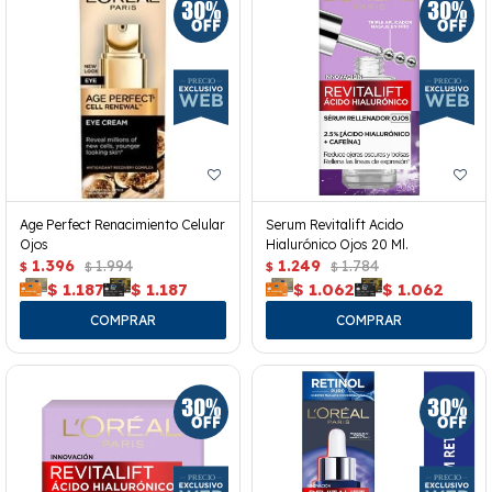
Age Perfect Renacimiento Celular
Serum Revitalift Acido
Ojos
Hialurónico Ojos 20 Ml.
1.396
1.994
1.249
1.784
$
$
$
$
$
1.187
$
1.187
$
1.062
$
1.062