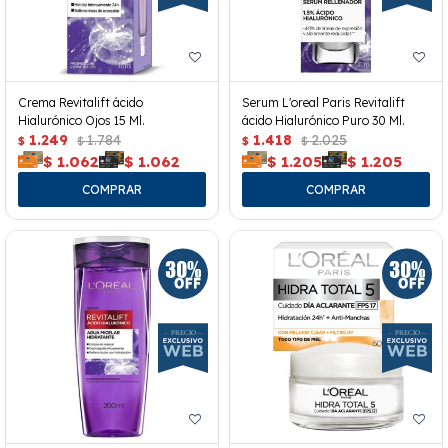
Crema Revitalift ácido
Serum L'oreal Paris Revitalift
Hialurónico Ojos 15 Ml.
ácido Hialurónico Puro 30 Ml.
1.249
1.784
1.418
2.025
$
$
$
$
$
1.062
$
1.062
$
1.205
$
1.205