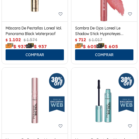
Máscara De Pestañas Loreal Vol.
Sombra De Ojos Loreal Le
Panorama Black Waterproof
Shadow Stick Hypnoteyes
1.102
1.574
Cloudy Rose 118
712
1.017
$
$
$
$
$
937
$
937
$
605
$
605