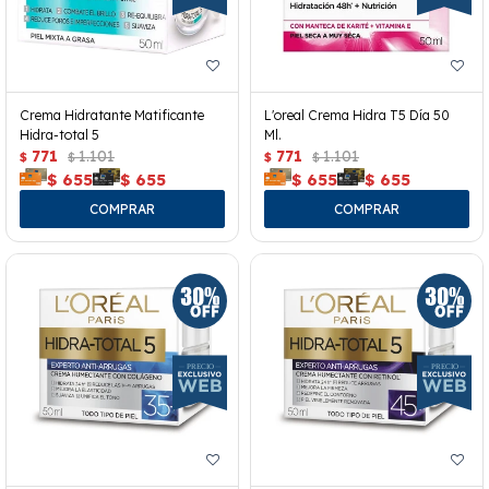
Crema Hidratante Matificante
L'oreal Crema Hidra T5 Día 50
Hidra-total 5
Ml.
771
1.101
771
1.101
$
$
$
$
$
655
$
655
$
655
$
655