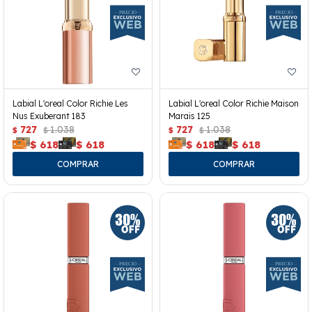
Labial L'oreal Color Richie Les
Labial L'oreal Color Richie Maison
Nus Exuberant 183
Marais 125
727
1.038
727
1.038
$
$
$
$
$
618
$
618
$
618
$
618