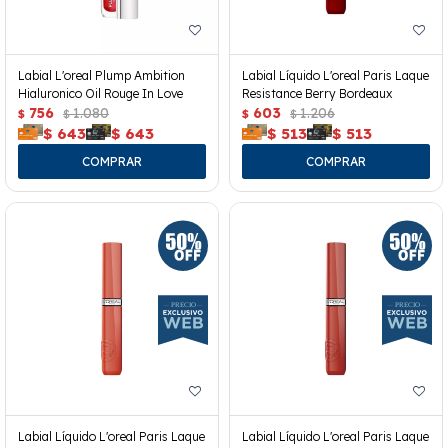
Labial L'oreal Plump Ambition
Labial Líquido L'oreal Paris Laque
Hialuronico Oil Rouge In Love
Resistance Berry Bordeaux
756
1.080
603
1.206
$
$
$
$
$
643
$
643
$
513
$
513
Labial Líquido L'oreal Paris Laque
Labial Líquido L'oreal Paris Laque