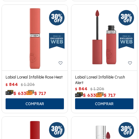
Labial Loreal Infallible Rose Heat
Labial Loreal Infallible Crush
Alert
844
1.206
$
$
844
1.206
$
$
$
633
$
717
$
633
$
717