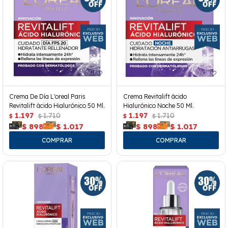
Crema De Día L'oreal Paris
Crema Revitalift ácido
Revitalift ácido Hialurónico 50 Ml.
Hialurónico Noche 50 Ml.
1.197
1.710
1.197
1.710
$
$
$
$
$
898
$
1.017
$
898
$
1.017