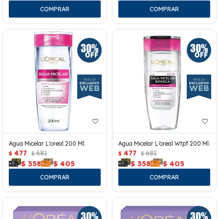
Agua Micelar L'oreal 200 Ml.
Agua Micelar L'oreal Wtpf 200 Ml.
477
681
477
681
$
$
$
$
$
358
$
405
$
358
$
405