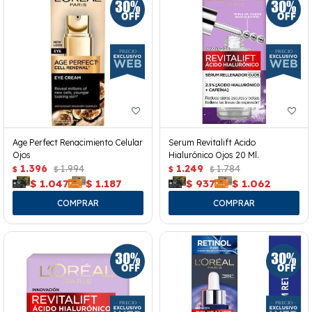
Age Perfect Renacimiento Celular
Serum Revitalift Acido
Ojos
Hialurónico Ojos 20 Ml.
1.396
1.994
1.249
1.784
$
$
$
$
$
1.047
$
1.187
$
937
$
1.062