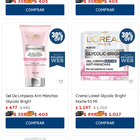
$
358
$
405
$
358
$
405
Gel De Limpieza Anti Manchas
Crema Loreal Glycolic Bright
Glycolic Bright
Noche 50 Ml.
477
681
1.197
1.710
$
$
$
$
$
358
$
405
$
898
$
1.017