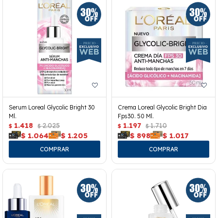
Serum Loreal Glycolic Bright 30
Crema Loreal Glycolic Bright Dia
Ml.
Fps30. 50 Ml.
1.418
2.025
1.197
1.710
$
$
$
$
$
1.064
$
1.205
$
898
$
1.017