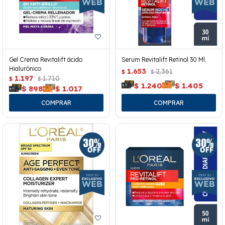
Gel Crema Revitalift ácido
Serum Revitalift Retinol 30 Ml.
Hialurónico
1.653
2.361
$
$
1.197
1.710
$
$
$
1.240
$
1.405
$
898
$
1.017