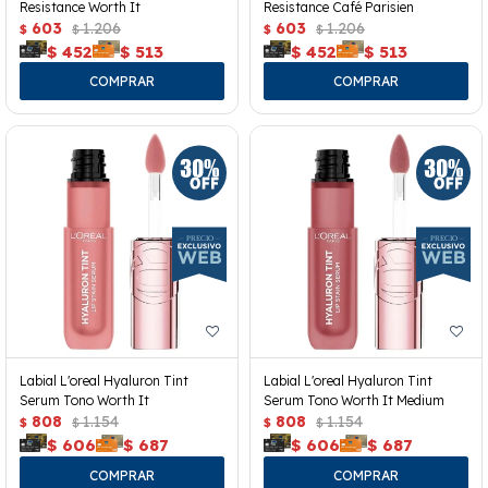
Resistance Worth It
Resistance Café Parisien
603
1.206
603
1.206
$
$
$
$
$
452
$
513
$
452
$
513
Labial L'oreal Hyaluron Tint
Labial L'oreal Hyaluron Tint
Serum Tono Worth It
Serum Tono Worth It Medium
808
1.154
808
1.154
$
$
$
$
$
606
$
687
$
606
$
687