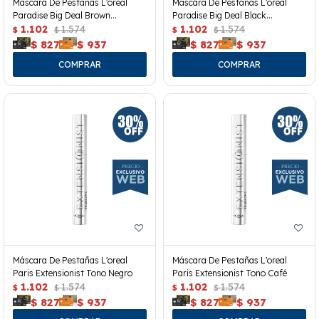
Mascara De Pestañas L'oreal
Mascara De Pestañas L'oreal
Paradise Big Deal Brown
Paradise Big Deal Black
Washeable
1.102
1.574
Waterproof
1.102
1.574
$
$
$
$
$
827
$
937
$
827
$
937
Máscara De Pestañas L'oreal
Máscara De Pestañas L'oreal
Paris Extensionist Tono Negro
Paris Extensionist Tono Café
1.102
1.574
1.102
1.574
$
$
$
$
$
827
$
937
$
827
$
937