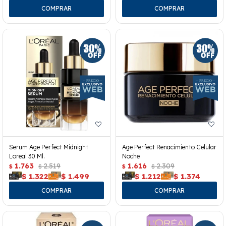
Serum Age Perfect Midnight
Age Perfect Renacimiento Celular
Loreal 30 Ml.
Noche
1.763
2.519
1.616
2.309
$
$
$
$
$
1.322
$
1.499
$
1.212
$
1.374