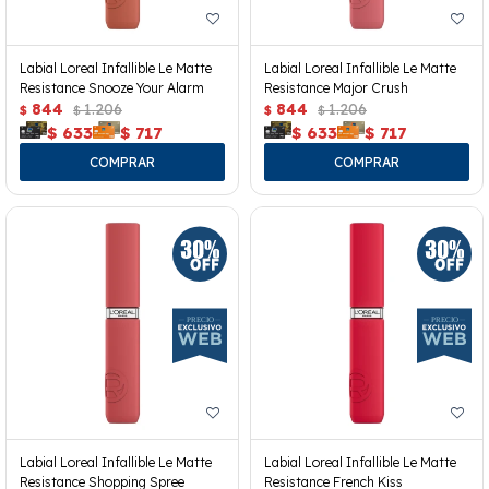
Labial Loreal Infallible Le Matte
Labial Loreal Infallible Le Matte
Resistance Snooze Your Alarm
Resistance Major Crush
844
1.206
844
1.206
$
$
$
$
$
633
$
717
$
633
$
717
Labial Loreal Infallible Le Matte
Labial Loreal Infallible Le Matte
Resistance Shopping Spree
Resistance French Kiss