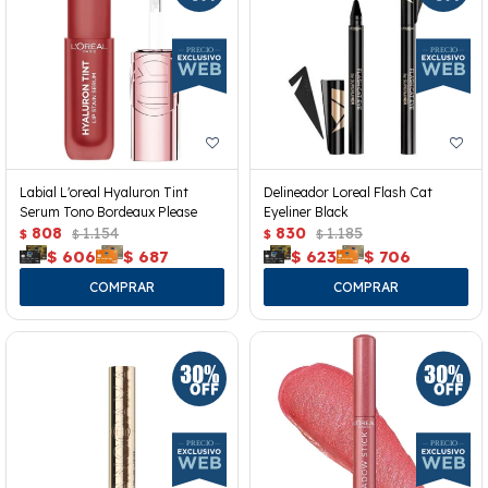
Labial L'oreal Hyaluron Tint
Delineador Loreal Flash Cat
Serum Tono Bordeaux Please
Eyeliner Black
808
1.154
830
1.185
$
$
$
$
$
606
$
687
$
623
$
706