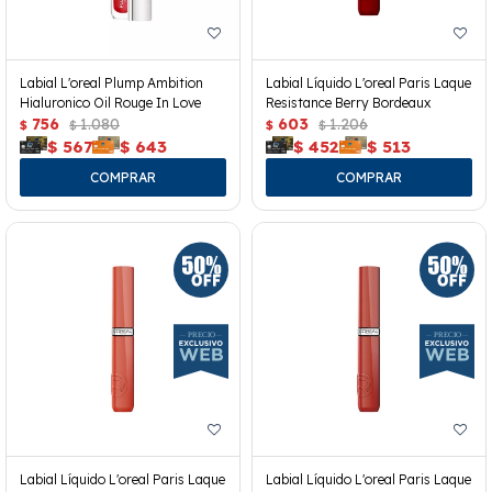
Labial L'oreal Plump Ambition
Labial Líquido L'oreal Paris Laque
Hialuronico Oil Rouge In Love
Resistance Berry Bordeaux
756
1.080
603
1.206
$
$
$
$
$
567
$
643
$
452
$
513
Labial Líquido L'oreal Paris Laque
Labial Líquido L'oreal Paris Laque