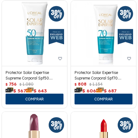
Protector Solar Expertise
Protector Solar Expertise
Supreme Corporal Spf50.
Supreme Corporal Spf70.
200grs.
756
1.080
200grs.
808
1.154
$
$
$
$
$
567
$
643
$
606
$
687