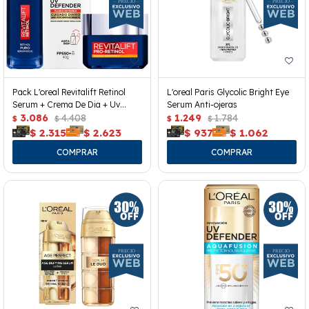
Pack L'oreal Revitalift Retinol
L'oreal Paris Glycolic Bright Eye
Serum + Crema De Dia + Uv
Serum Anti-ojeras
Defender
3.086
4.408
1.249
1.784
$
$
$
$
$
2.315
$
2.623
$
937
$
1.062