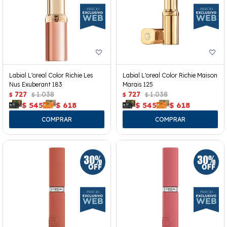
Labial L'oreal Color Richie Les
Labial L'oreal Color Richie Maison
Nus Exuberant 183
Marais 125
727
1.038
727
1.038
$
$
$
$
$
545
$
618
$
545
$
618