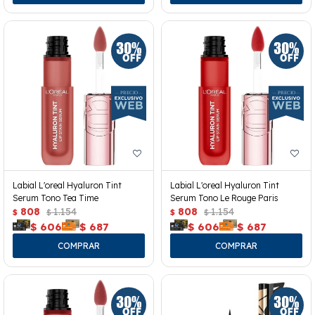
Labial L'oreal Hyaluron Tint
Labial L'oreal Hyaluron Tint
Serum Tono Tea Time
Serum Tono Le Rouge Paris
808
1.154
808
1.154
$
$
$
$
$
606
$
687
$
606
$
687