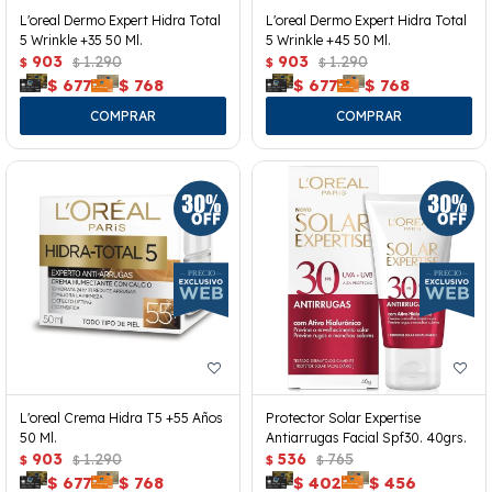
L'oreal Dermo Expert Hidra Total
L'oreal Dermo Expert Hidra Total
5 Wrinkle +35 50 Ml.
5 Wrinkle +45 50 Ml.
903
1.290
903
1.290
$
$
$
$
$
677
$
768
$
677
$
768
L'oreal Crema Hidra T5 +55 Años
Protector Solar Expertise
50 Ml.
Antiarrugas Facial Spf30. 40grs.
903
1.290
536
765
$
$
$
$
$
677
$
768
$
402
$
456