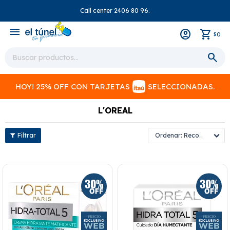
Call center 2406 80 96.
close
menu
0
$
HOY! 25% OFF CON TARJETAS
SELECCIONADAS.
L'OREAL
Recomendados