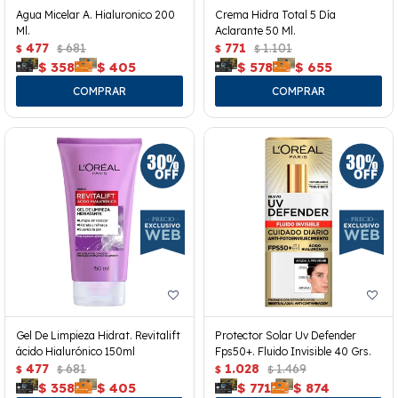
Agua Micelar A. Hialuronico 200
Crema Hidra Total 5 Día
Ml.
Aclarante 50 Ml.
477
681
771
1.101
$
$
$
$
$
358
$
405
$
578
$
655
Gel De Limpieza Hidrat. Revitalift
Protector Solar Uv Defender
ácido Hialurónico 150ml
Fps50+. Fluido Invisible 40 Grs.
477
681
1.028
1.469
$
$
$
$
$
358
$
405
$
771
$
874