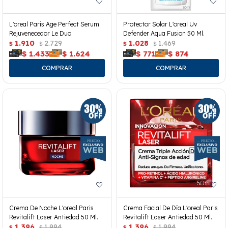
L'oreal Paris Age Perfect Serum
Protector Solar L'oreal Uv
Rejuvenecedor Le Duo
Defender Aqua Fusion 50 Ml.
1.910
2.729
1.028
1.469
$
$
$
$
$
1.433
$
1.624
$
771
$
874
Crema De Noche L'oreal Paris
Crema Facial De Día L'oreal Paris
Revitalift Laser Antiedad 50 Ml.
Revitalift Laser Antiedad 50 Ml.
1.396
1.994
1.396
1.994
$
$
$
$