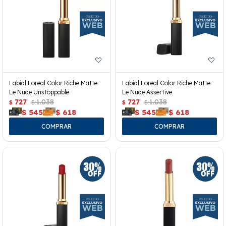
Labial Loreal Color Riche Matte
Labial Loreal Color Riche Matte
Le Nude Unstoppable
Le Nude Assertive
727
1.038
727
1.038
$
$
$
$
$
545
$
618
$
545
$
618