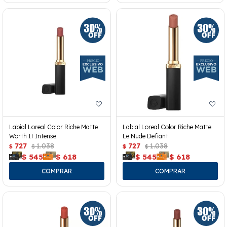
Labial Loreal Color Riche Matte
Labial Loreal Color Riche Matte
Worth It Intense
Le Nude Defiant
727
1.038
727
1.038
$
$
$
$
$
545
$
618
$
545
$
618