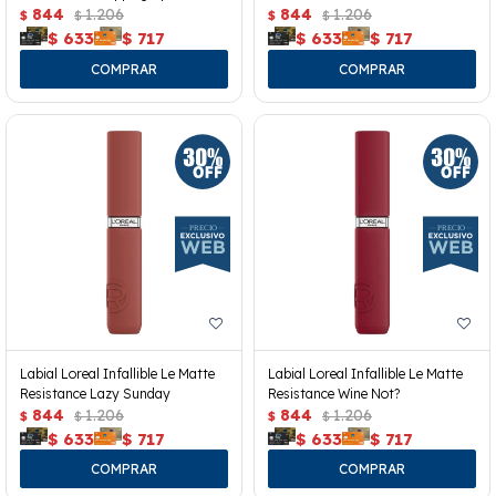
844
1.206
844
1.206
$
$
$
$
$
633
$
717
$
633
$
717
Labial Loreal Infallible Le Matte
Labial Loreal Infallible Le Matte
Resistance Lazy Sunday
Resistance Wine Not?
844
1.206
844
1.206
$
$
$
$
$
633
$
717
$
633
$
717