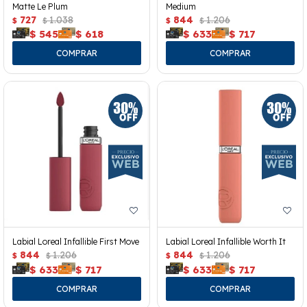
Matte Le Plum
Medium
727
1.038
844
1.206
$
$
$
$
$
545
$
618
$
633
$
717
Labial Loreal Infallible First Move
Labial Loreal Infallible Worth It
844
1.206
844
1.206
$
$
$
$
$
633
$
717
$
633
$
717