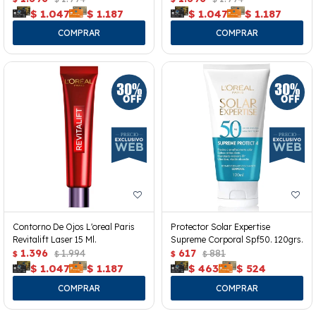
$
1.047
$
1.187
$
1.047
$
1.187
Contorno De Ojos L'oreal Paris
Protector Solar Expertise
Revitalift Laser 15 Ml.
Supreme Corporal Spf50. 120grs.
1.396
1.994
617
881
$
$
$
$
$
1.047
$
1.187
$
463
$
524