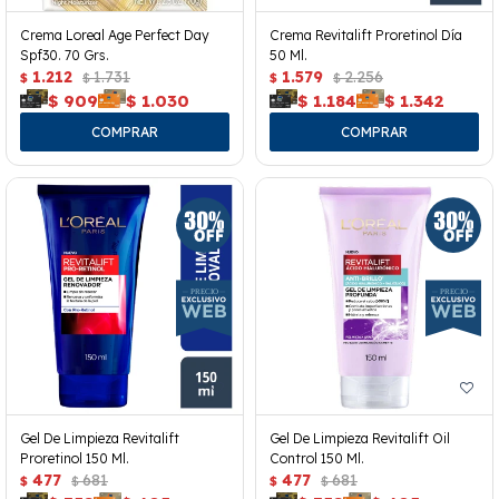
Crema Loreal Age Perfect Day
Crema Revitalift Proretinol Día
Spf30. 70 Grs.
50 Ml.
1.212
1.731
1.579
2.256
$
$
$
$
$
909
$
1.030
$
1.184
$
1.342
Gel De Limpieza Revitalift
Gel De Limpieza Revitalift Oil
Proretinol 150 Ml.
Control 150 Ml.
477
681
477
681
$
$
$
$