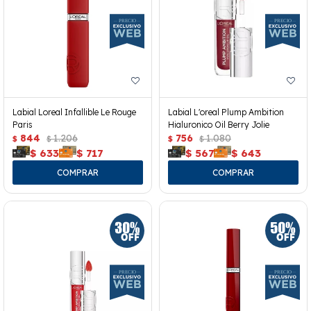
Labial Loreal Infallible Le Rouge
Labial L'oreal Plump Ambition
Paris
Hialuronico Oil Berry Jolie
844
1.206
756
1.080
$
$
$
$
$
633
$
717
$
567
$
643