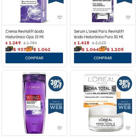
Crema Revitalift ácido
Serum L'oreal Paris Revitalift
Hialurónico Ojos 15 Ml.
ácido Hialurónico Puro 30 Ml.
1.249
1.784
1.418
2.025
$
$
$
$
$
937
$
1.062
$
1.064
$
1.205