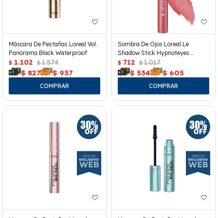
Máscara De Pestañas Loreal Vol.
Sombra De Ojos Loreal Le
Panorama Black Waterproof
Shadow Stick Hypnoteyes
1.102
1.574
Cloudy Rose 118
712
1.017
$
$
$
$
$
827
$
937
$
534
$
605