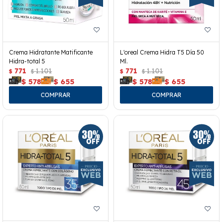
Crema Hidratante Matificante
L'oreal Crema Hidra T5 Día 50
Hidra-total 5
Ml.
771
1.101
771
1.101
$
$
$
$
$
578
$
655
$
578
$
655