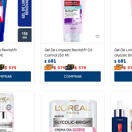
 Revitalift
Gel De Limpieza Revitalift Oil
Gel De Lim
Ml.
Control 150 Ml.
Glycolic B
681
681
$
$
$
579
$
579
$
579
$
5