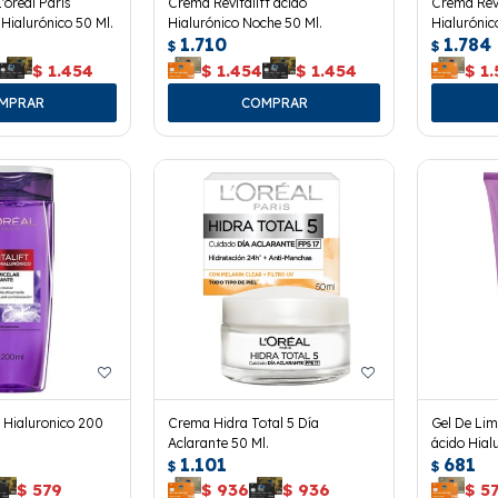
'oreal Paris
Crema Revitalift ácido
Crema Revi
o Hialurónico 50 Ml.
Hialurónico Noche 50 Ml.
Hialurónic
1.710
1.784
$
$
$
1.454
$
1.454
$
1.454
$
1.
. Hialuronico 200
Crema Hidra Total 5 Día
Gel De Limp
Aclarante 50 Ml.
ácido Hial
1.101
681
$
$
$
579
$
936
$
936
$
5