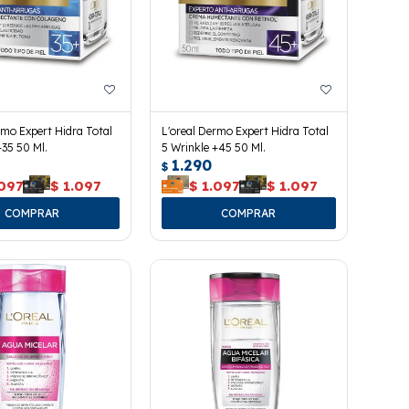
rmo Expert Hidra Total
L'oreal Dermo Expert Hidra Total
+35 50 Ml.
5 Wrinkle +45 50 Ml.
1.290
$
.097
$
1.097
$
1.097
$
1.097