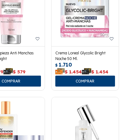
pieza Anti Manchas
Crema Loreal Glycolic Bright
right
Noche 50 Ml.
1.710
$
79
$
579
$
1.454
$
1.454