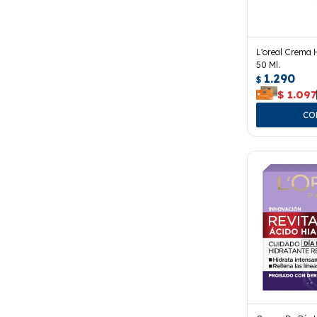
L'oreal Crema 
50 Ml.
1.290
$
$
1.097