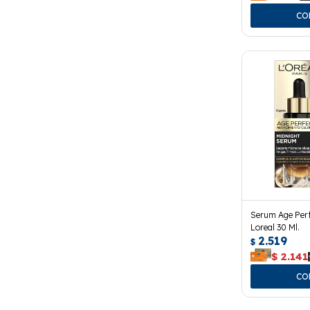
Serum Age Perf
Loreal 30 Ml.
2.519
$
$
2.141