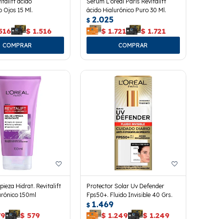
talift ácido
Serum L'oreal Paris Revitalift
o Ojos 15 Ml.
ácido Hialurónico Puro 30 Ml.
2.025
$
516
$
1.516
$
1.721
$
1.721
ieza Hidrat. Revitalift
Protector Solar Uv Defender
urónico 150ml
Fps50+. Fluido Invisible 40 Grs.
1.469
$
79
$
579
$
1.249
$
1.249