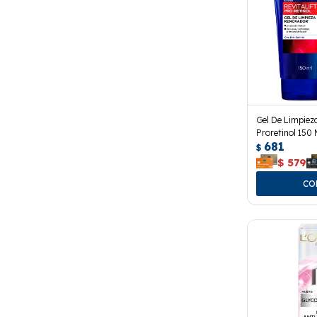
Gel De Limpieza
Proretinol 150 
681
$
$
579