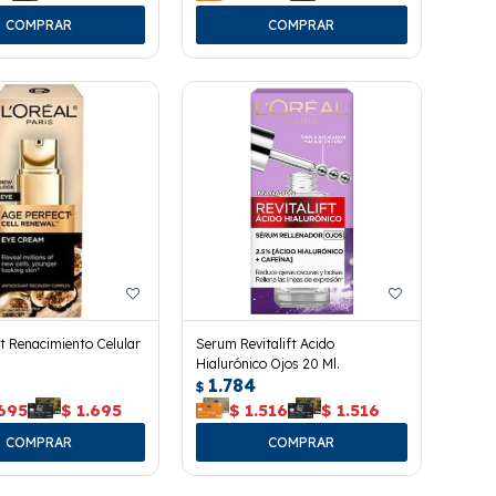
t Renacimiento Celular
Serum Revitalift Acido
Hialurónico Ojos 20 Ml.
1.784
$
.695
$
1.695
$
1.516
$
1.516