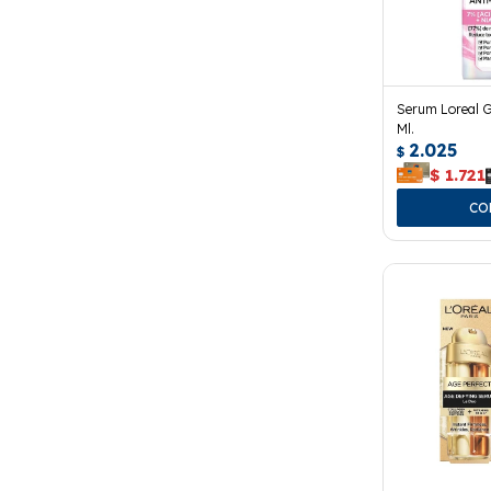
Serum Loreal Gl
Ml.
2.025
$
$
1.721