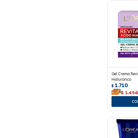
Gel Crema Revit
Hialurónico
1.710
$
$
1.454