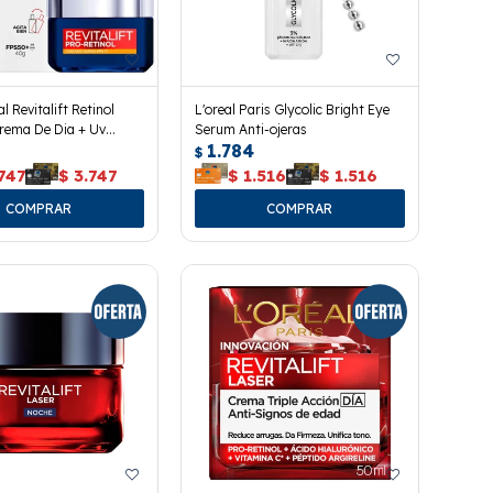
l Revitalift Retinol
L'oreal Paris Glycolic Bright Eye
rema De Dia + Uv
Serum Anti-ojeras
1.784
$
747
$
3.747
$
1.516
$
1.516