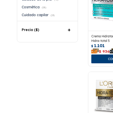
Cosmética
(58)
Cuidado capilar
(19)
Precio
($)
Crema Hidratan
Hidra-total 5
1.101
$
$
936