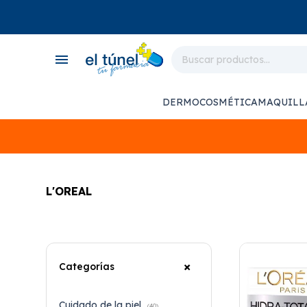
close
store
menu
local_shipping
monitor_heart
DERMOCOSMÉTICA
MAQUILL
support_agent
L'OREAL
Categorías
Cuidado de la piel
(40)