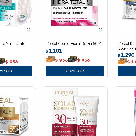
te Matificante
L'oreal Crema Hidra T5 Día 50 Ml.
L'oreal De
5 Wrinkle 
1.101
$
1.290
$
$
936
$
936
$
936
$
1