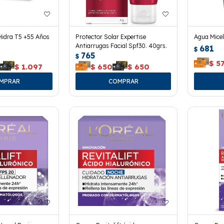
Hidra T5 +55 Años
Protector Solar Expertise
Agua Micel
Antiarrugas Facial Spf30. 40grs.
681
$
765
$
$
5
$
1.097
$
650
$
650