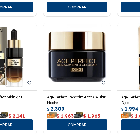
ect Midnight
Age Perfect Renacimiento Celular
Age Perfec
Noche
Ojos
2.309
1.994
$
$
$
2.141
$
1.963
$
1.963
$
1