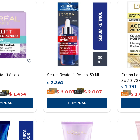
alift ácido
Serum Revitalift Retinol 30 Ml.
Crema Lor
Spf30. 70 
2.361
$
1.731
$
$
2.007
$
2.007
$
1.454
$
1.