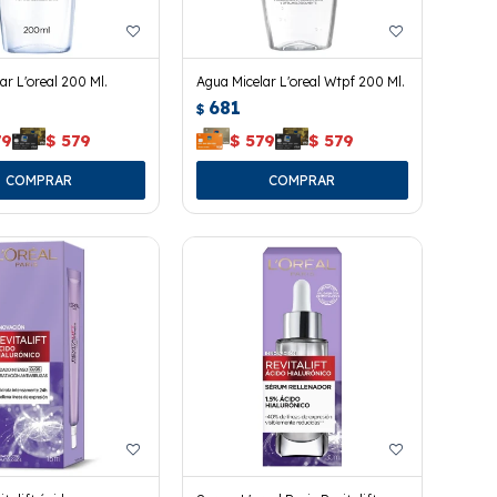
ar L'oreal 200 Ml.
Agua Micelar L'oreal Wtpf 200 Ml.
681
$
79
$
579
$
579
$
579