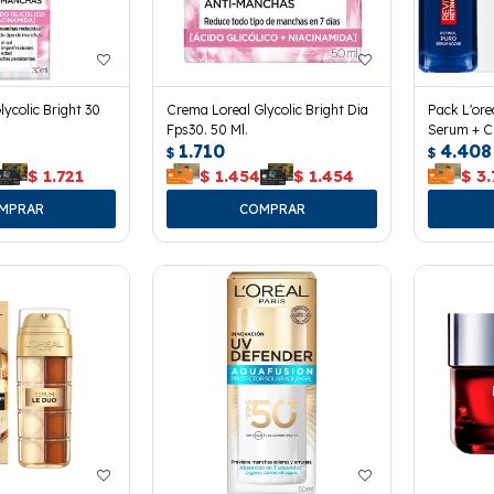
ycolic Bright 30
Crema Loreal Glycolic Bright Dia
Pack L'orea
Fps30. 50 Ml.
Serum + C
1.710
4.408
Defender
$
$
$
1.721
$
1.454
$
1.454
$
3.