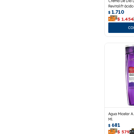
Crema De Día L
Revitalift ácid
1.710
$
$
1.454
Agua Micelar A
Ml.
681
$
$
579