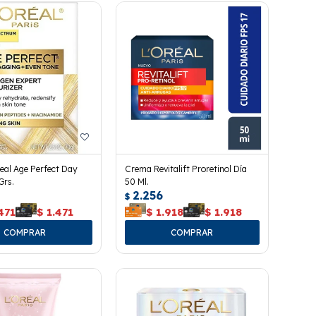
eal Age Perfect Day
Crema Revitalift Proretinol Día
Grs.
50 Ml.
2.256
$
471
$
1.471
$
1.918
$
1.918