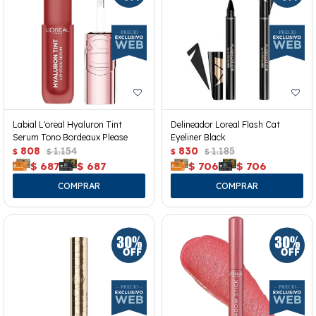
Labial L'oreal Hyaluron Tint
Delineador Loreal Flash Cat
Serum Tono Bordeaux Please
Eyeliner Black
808
1.154
830
1.185
$
$
$
$
$
687
$
687
$
706
$
706