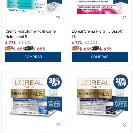
Crema Hidratante Matificante
L'oreal Crema Hidra T5 Día 50
Hidra-total 5
Ml.
771
1.101
771
1.101
$
$
$
$
$
655
$
655
$
655
$
655