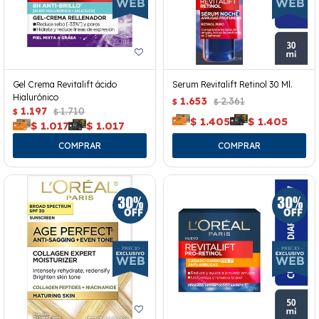
Gel Crema Revitalift ácido
Serum Revitalift Retinol 30 Ml.
Hialurónico
1.653
2.361
$
$
1.197
1.710
$
$
$
1.405
$
1.405
$
1.017
$
1.017