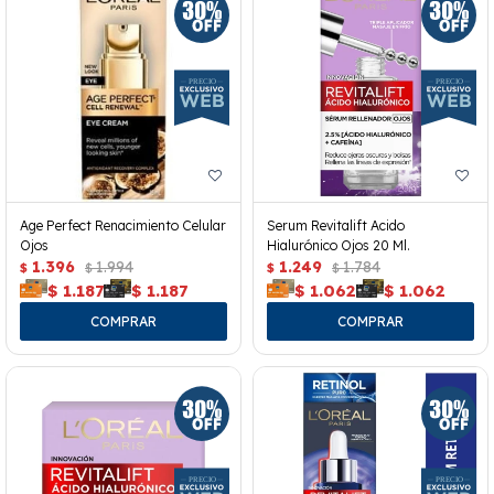
Age Perfect Renacimiento Celular
Serum Revitalift Acido
Ojos
Hialurónico Ojos 20 Ml.
1.396
1.994
1.249
1.784
$
$
$
$
$
1.187
$
1.187
$
1.062
$
1.062