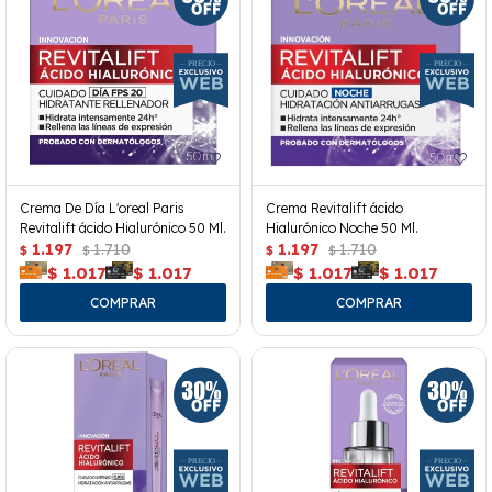
Crema De Día L'oreal Paris
Crema Revitalift ácido
Revitalift ácido Hialurónico 50 Ml.
Hialurónico Noche 50 Ml.
1.197
1.710
1.197
1.710
$
$
$
$
$
1.017
$
1.017
$
1.017
$
1.017