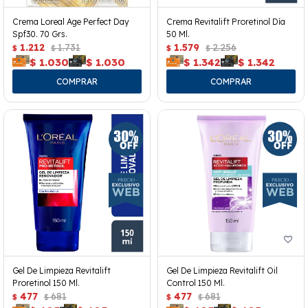
Crema Loreal Age Perfect Day
Crema Revitalift Proretinol Día
Spf30. 70 Grs.
50 Ml.
1.212
1.731
1.579
2.256
$
$
$
$
$
1.030
$
1.030
$
1.342
$
1.342
Gel De Limpieza Revitalift
Gel De Limpieza Revitalift Oil
Proretinol 150 Ml.
Control 150 Ml.
477
681
477
681
$
$
$
$