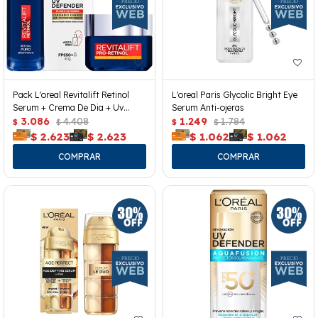
Pack L'oreal Revitalift Retinol
L'oreal Paris Glycolic Bright Eye
Serum + Crema De Dia + Uv
Serum Anti-ojeras
Defender
3.086
4.408
1.249
1.784
$
$
$
$
$
2.623
$
2.623
$
1.062
$
1.062