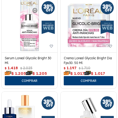
Serum Loreal Glycolic Bright 30
Crema Loreal Glycolic Bright Dia
Ml.
Fps30. 50 Ml.
1.418
2.025
1.197
1.710
$
$
$
$
$
1.205
$
1.205
$
1.017
$
1.017