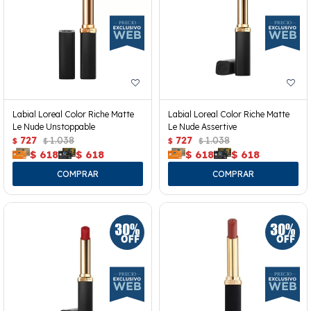
Labial Loreal Color Riche Matte
Labial Loreal Color Riche Matte
Le Nude Unstoppable
Le Nude Assertive
727
1.038
727
1.038
$
$
$
$
$
618
$
618
$
618
$
618