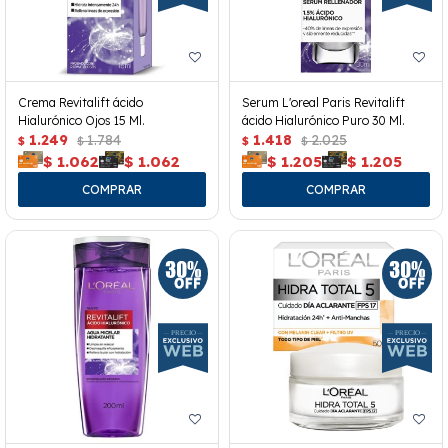
Crema Revitalift ácido
Serum L'oreal Paris Revitalift
Hialurónico Ojos 15 Ml.
ácido Hialurónico Puro 30 Ml.
1.249
1.784
1.418
2.025
$
$
$
$
$
1.062
$
1.062
$
1.205
$
1.205