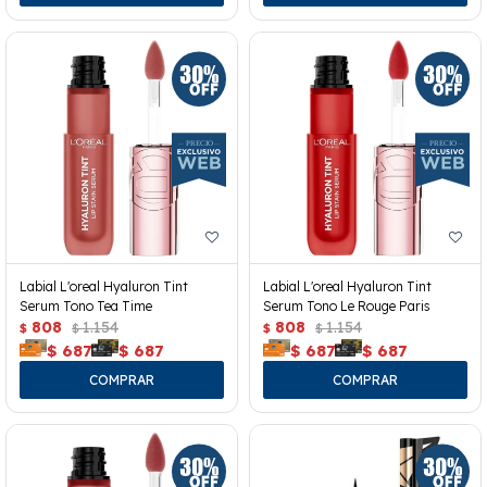
Labial L'oreal Hyaluron Tint
Labial L'oreal Hyaluron Tint
Serum Tono Tea Time
Serum Tono Le Rouge Paris
808
1.154
808
1.154
$
$
$
$
$
687
$
687
$
687
$
687