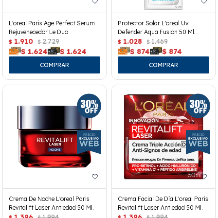
L'oreal Paris Age Perfect Serum
Protector Solar L'oreal Uv
Rejuvenecedor Le Duo
Defender Aqua Fusion 50 Ml.
1.910
2.729
1.028
1.469
$
$
$
$
$
1.624
$
1.624
$
874
$
874
Crema De Noche L'oreal Paris
Crema Facial De Día L'oreal Paris
Revitalift Laser Antiedad 50 Ml.
Revitalift Laser Antiedad 50 Ml.
1.396
1.994
1.396
1.994
$
$
$
$