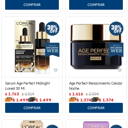
Serum Age Perfect Midnight
Age Perfect Renacimiento Celular
Loreal 30 Ml.
Noche
1.763
2.519
1.616
2.309
$
$
$
$
$
1.499
$
1.499
$
1.374
$
1.374