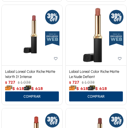
Labial Loreal Color Riche Matte
Labial Loreal Color Riche Matte
Worth It Intense
Le Nude Defiant
727
1.038
727
1.038
$
$
$
$
$
618
$
618
$
618
$
618