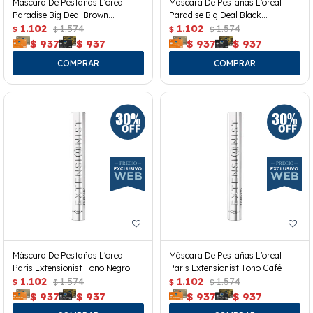
Mascara De Pestañas L'oreal
Mascara De Pestañas L'oreal
Paradise Big Deal Brown
Paradise Big Deal Black
Washeable
1.102
1.574
Waterproof
1.102
1.574
$
$
$
$
$
937
$
937
$
937
$
937
Máscara De Pestañas L'oreal
Máscara De Pestañas L'oreal
Paris Extensionist Tono Negro
Paris Extensionist Tono Café
1.102
1.574
1.102
1.574
$
$
$
$
$
937
$
937
$
937
$
937