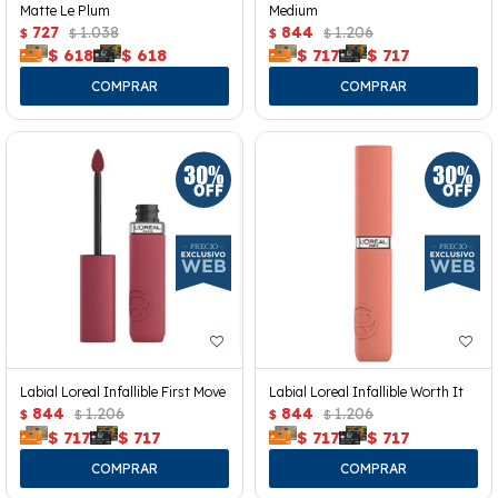
Matte Le Plum
Medium
727
1.038
844
1.206
$
$
$
$
$
618
$
618
$
717
$
717
Labial Loreal Infallible First Move
Labial Loreal Infallible Worth It
844
1.206
844
1.206
$
$
$
$
$
717
$
717
$
717
$
717