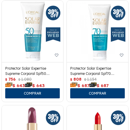
Protector Solar Expertise
Protector Solar Expertise
Supreme Corporal Spf50.
Supreme Corporal Spf70.
200grs.
756
1.080
200grs.
808
1.154
$
$
$
$
$
643
$
643
$
687
$
687