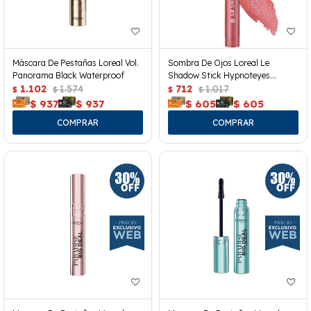
Máscara De Pestañas Loreal Vol.
Sombra De Ojos Loreal Le
Panorama Black Waterproof
Shadow Stick Hypnoteyes
1.102
1.574
Cloudy Rose 118
712
1.017
$
$
$
$
$
937
$
937
$
605
$
605