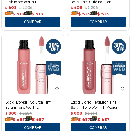
Resistance Worth It
Resistance Café Parisien
603
1.206
603
1.206
$
$
$
$
$
513
$
513
$
513
$
513
Labial L'oreal Hyaluron Tint
Labial L'oreal Hyaluron Tint
Serum Tono Worth It
Serum Tono Worth It Medium
808
1.154
808
1.154
$
$
$
$
$
687
$
687
$
687
$
687