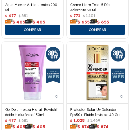
Agua Micelar A. Hialuronico 200
Crema Hidra Total 5 Día
Ml.
Aclarante 50 Ml.
477
681
771
1.101
$
$
$
$
$
405
$
405
$
655
$
655
Gel De Limpieza Hidrat. Revitalift
Protector Solar Uv Defender
ácido Hialurónico 150ml
Fps50+. Fluido Invisible 40 Grs.
477
681
1.028
1.469
$
$
$
$
$
405
$
405
$
874
$
874