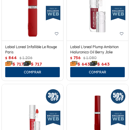
Labial Loreal Infallible Le Rouge
Labial L'oreal Plump Ambition
Paris
Hialuronico Oil Berry Jolie
844
1.206
756
1.080
$
$
$
$
$
717
$
717
$
643
$
643