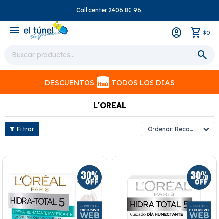
Call center 2406 80 96.
close
menu
0
$
DESCUENTOS
TODOS LOS DIAS
L'OREAL
Recomendados