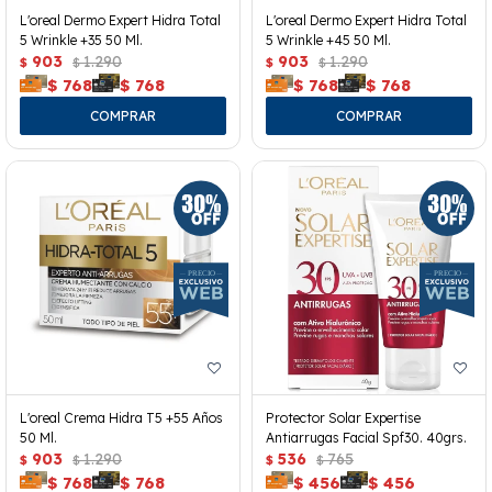
L'oreal Dermo Expert Hidra Total
L'oreal Dermo Expert Hidra Total
5 Wrinkle +35 50 Ml.
5 Wrinkle +45 50 Ml.
903
1.290
903
1.290
$
$
$
$
$
768
$
768
$
768
$
768
L'oreal Crema Hidra T5 +55 Años
Protector Solar Expertise
50 Ml.
Antiarrugas Facial Spf30. 40grs.
903
1.290
536
765
$
$
$
$
$
768
$
768
$
456
$
456