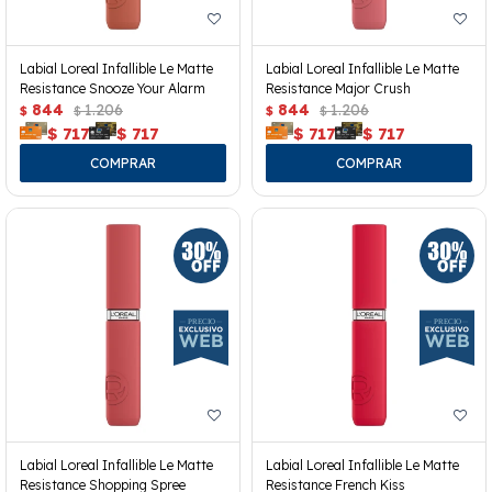
Labial Loreal Infallible Le Matte
Labial Loreal Infallible Le Matte
Resistance Snooze Your Alarm
Resistance Major Crush
844
1.206
844
1.206
$
$
$
$
$
717
$
717
$
717
$
717
Labial Loreal Infallible Le Matte
Labial Loreal Infallible Le Matte
Resistance Shopping Spree
Resistance French Kiss