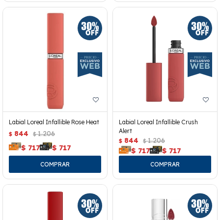
Labial Loreal Infallible Rose Heat
Labial Loreal Infallible Crush
Alert
844
1.206
$
$
844
1.206
$
$
$
717
$
717
$
717
$
717