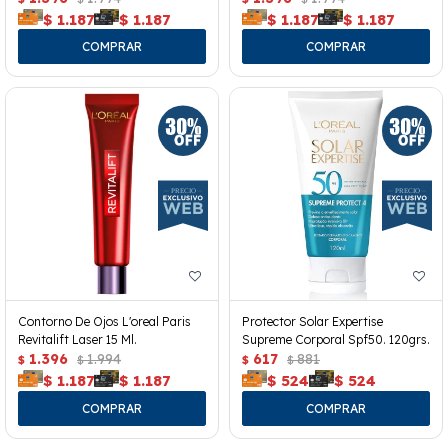
$
1.187
$
1.187
$
1.187
$
1.187
Contorno De Ojos L'oreal Paris
Protector Solar Expertise
Revitalift Laser 15 Ml.
Supreme Corporal Spf50. 120grs.
1.396
1.994
617
881
$
$
$
$
$
1.187
$
1.187
$
524
$
524