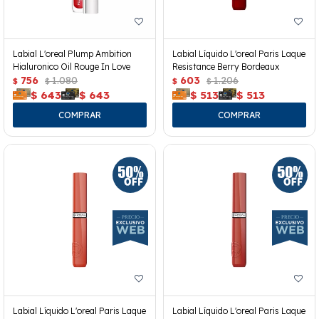
Labial L'oreal Plump Ambition
Labial Líquido L'oreal Paris Laque
Hialuronico Oil Rouge In Love
Resistance Berry Bordeaux
756
1.080
603
1.206
$
$
$
$
$
643
$
643
$
513
$
513
Labial Líquido L'oreal Paris Laque
Labial Líquido L'oreal Paris Laque