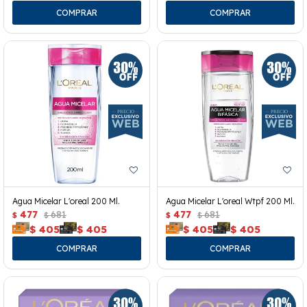
Agua Micelar L'oreal 200 Ml.
Agua Micelar L'oreal Wtpf 200 Ml.
477
681
477
681
$
$
$
$
$
405
$
405
$
405
$
405