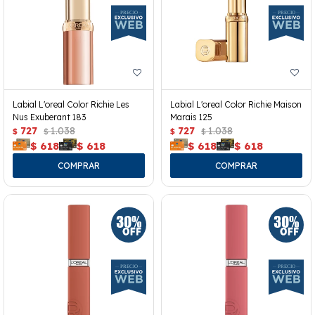
Labial L'oreal Color Richie Les
Labial L'oreal Color Richie Maison
Nus Exuberant 183
Marais 125
727
1.038
727
1.038
$
$
$
$
$
618
$
618
$
618
$
618