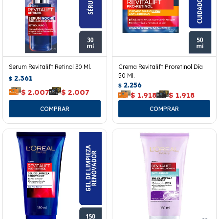
Serum Revitalift Retinol 30 Ml.
Crema Revitalift Proretinol Día
50 Ml.
2.361
$
2.256
$
$
2.007
$
2.007
$
1.918
$
1.918