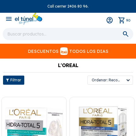
Call center 2406 80 96.
close
menu
0
$
DESCUENTOS
TODOS LOS DIAS
L'OREAL
Recomendados