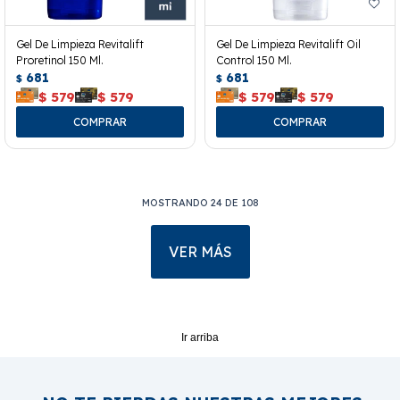
Gel De Limpieza Revitalift
Gel De Limpieza Revitalift Oil
Proretinol 150 Ml.
Control 150 Ml.
681
681
$
$
$
579
$
579
$
579
$
579
MOSTRANDO
24
DE
108
VER MÁS
Ir arriba