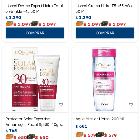
L'oreal Dermo Expert Hidra Total
L'oreal Crema Hidra T5 +55 Años
5 Wrinkle +45 50 Ml.
50 Ml.
1.290
1.290
$
$
$
1.097
$
1.097
$
1.097
$
1.097
Protector Solar Expertise
Agua Micelar L'oreal 200 Ml.
Antiarrugas Facial Spf30. 40grs.
681
$
765
$
$
579
$
579
$
650
$
650