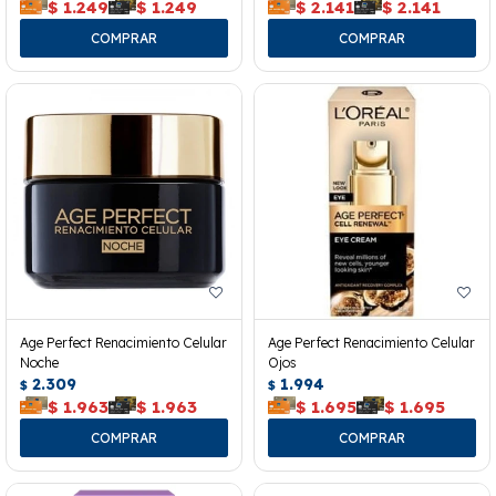
$
1.249
$
1.249
$
2.141
$
2.141
Age Perfect Renacimiento Celular
Age Perfect Renacimiento Celular
Noche
Ojos
2.309
1.994
$
$
$
1.963
$
1.963
$
1.695
$
1.695