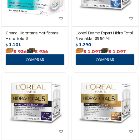
Crema Hidratante Matificante
L'oreal Dermo Expert Hidra Total
Hidra-total 5
5 Wrinkle +35 50 Ml.
1.101
1.290
$
$
$
936
$
936
$
1.097
$
1.097