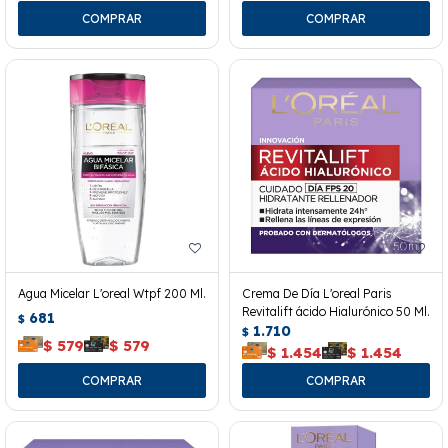
Agua Micelar L'oreal Wtpf 200 Ml.
Crema De Día L'oreal Paris
Revitalift ácido Hialurónico 50 Ml.
681
$
1.710
$
$
579
$
579
$
1.454
$
1.454