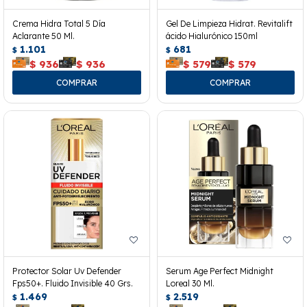
Crema Hidra Total 5 Día
Gel De Limpieza Hidrat. Revitalift
Aclarante 50 Ml.
ácido Hialurónico 150ml
1.101
681
$
$
$
936
$
936
$
579
$
579
Protector Solar Uv Defender
Serum Age Perfect Midnight
Fps50+. Fluido Invisible 40 Grs.
Loreal 30 Ml.
1.469
2.519
$
$