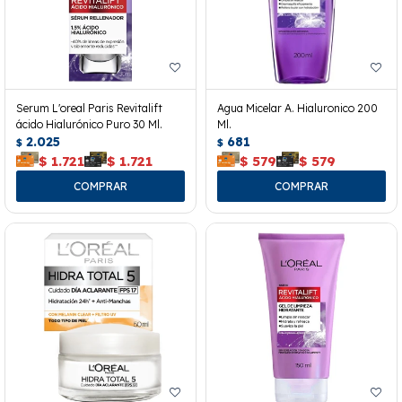
Serum L'oreal Paris Revitalift
Agua Micelar A. Hialuronico 200
ácido Hialurónico Puro 30 Ml.
Ml.
2.025
681
$
$
$
1.721
$
1.721
$
579
$
579