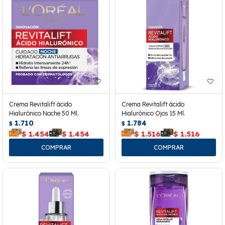
Crema Revitalift ácido
Crema Revitalift ácido
Hialurónico Noche 50 Ml.
Hialurónico Ojos 15 Ml.
1.710
1.784
$
$
$
1.454
$
1.454
$
1.516
$
1.516