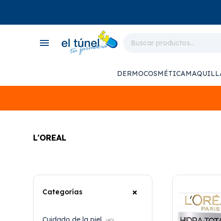
close
store
menu
local_shipping
monitor_heart
DERMOCOSMÉTICA
MAQUILL
support_agent
L'OREAL
Categorías
Cuidado de la piel
(40)