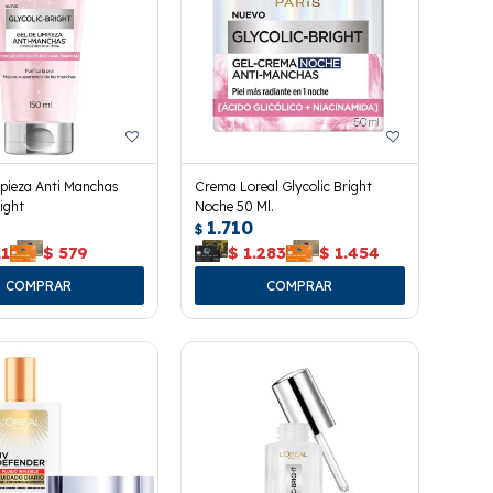
pieza Anti Manchas
Crema Loreal Glycolic Bright
right
Noche 50 Ml.
1.710
$
11
$
579
$
1.283
$
1.454