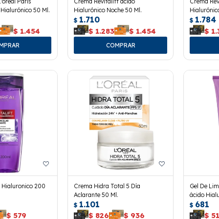
'oreal Paris
Crema Revitalift ácido
Crema Revi
o Hialurónico 50 Ml.
Hialurónico Noche 50 Ml.
Hialurónic
1.710
1.784
$
$
$
1.454
$
1.283
$
1.454
$
1.
. Hialuronico 200
Crema Hidra Total 5 Día
Gel De Limp
Aclarante 50 Ml.
ácido Hial
1.101
681
$
$
$
579
$
826
$
936
$
5