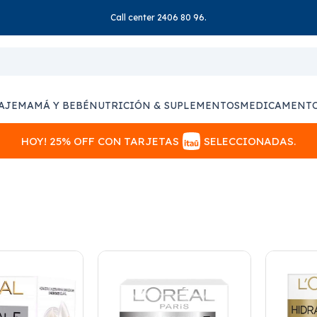
Call center 2406 80 96.
AJE
MAMÁ Y BEBÉ
NUTRICIÓN & SUPLEMENTOS
MEDICAMENT
HOY! 25% OFF CON TARJETAS
SELECCIONADAS.