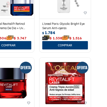
l Revitalift Retinol
L'oreal Paris Glycolic Bright Eye
rema De Dia + Uv
Serum Anti-ojeras
1.784
$
.306
$
3.747
$
1.338
$
1.516