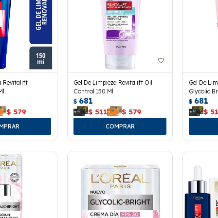
 Revitalift
Gel De Limpieza Revitalift Oil
Gel De Lim
Ml.
Control 150 Ml.
Glycolic B
681
681
$
$
$
579
$
511
$
579
$
5