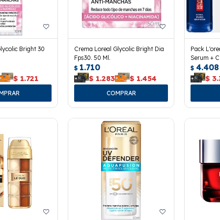
ycolic Bright 30
Crema Loreal Glycolic Bright Dia
Pack L'orea
Fps30. 50 Ml.
Serum + C
1.710
4.408
Defender
$
$
$
1.721
$
1.283
$
1.454
$
3