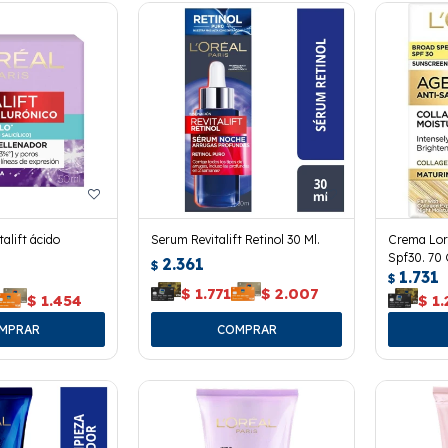
alift ácido
Serum Revitalift Retinol 30 Ml.
Crema Lor
Spf30. 70 
2.361
$
1.731
$
$
1.771
$
2.007
$
1.454
$
1.