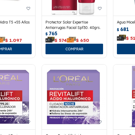
Hidra T5 +55 Años
Protector Solar Expertise
Agua Micel
Antiarrugas Facial Spf30. 40grs.
681
$
765
$
$
5
$
1.097
$
574
$
650