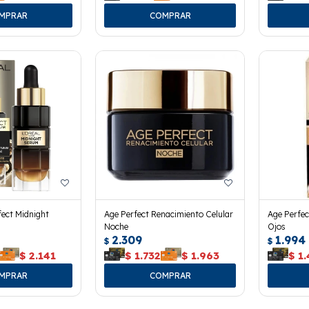
ect Midnight
Age Perfect Renacimiento Celular
Age Perfec
Noche
Ojos
2.309
1.994
$
$
$
2.141
$
1.732
$
1.963
$
1