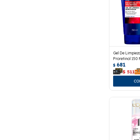
Gel De Limpieza
Proretinol 150 
681
$
$
511