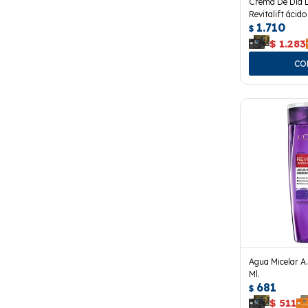
Crema De Día L
Revitalift ácid
1.710
$
$
1.283
Agua Micelar A
Ml.
681
$
$
511