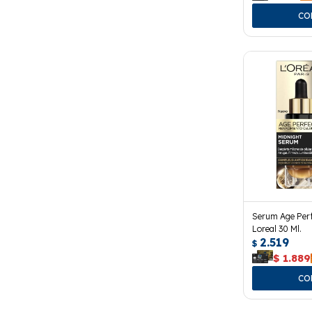
Serum Age Perf
Loreal 30 Ml.
2.519
$
$
1.889