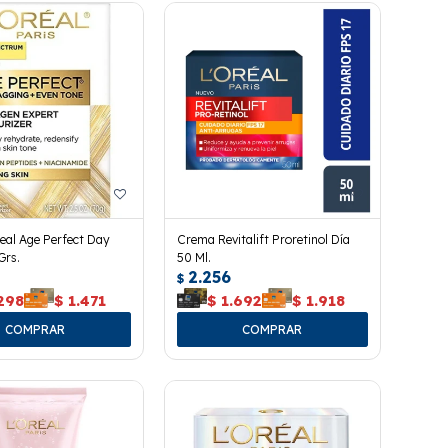
eal Age Perfect Day
Crema Revitalift Proretinol Día
Grs.
50 Ml.
2.256
$
298
$
1.471
$
1.692
$
1.918