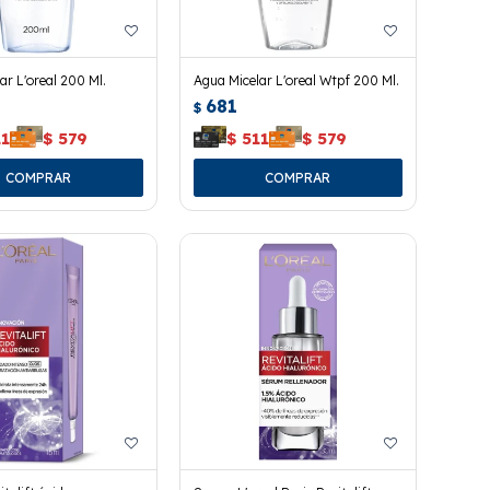
ar L'oreal 200 Ml.
Agua Micelar L'oreal Wtpf 200 Ml.
681
$
11
$
579
$
511
$
579