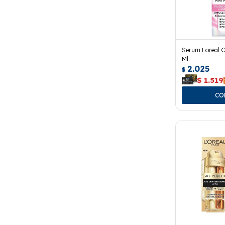
Serum Loreal Gl
Ml.
2.025
$
$
1.519