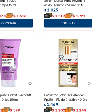
talift ácido
Serum L'oreal Paris Revitalift
o Ojos 15 Ml.
ácido Hialurónico Puro 30 Ml.
2.025
$
338
$
1.516
$
1.519
$
1.721
ieza Hidrat. Revitalift
Protector Solar Uv Defender
urónico 150ml
Fps50+. Fluido Invisible 40 Grs.
1.469
$
11
$
579
$
1.102
$
1.249