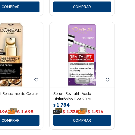
t Renacimiento Celular
Serum Revitalift Acido
Hialurónico Ojos 20 Ml.
1.784
$
.496
$
1.695
$
1.338
$
1.516