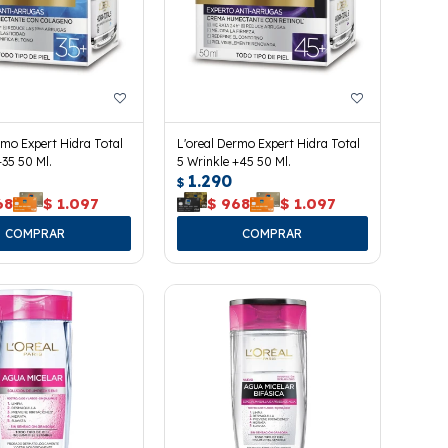
rmo Expert Hidra Total
L'oreal Dermo Expert Hidra Total
+35 50 Ml.
5 Wrinkle +45 50 Ml.
1.290
$
68
$
1.097
$
968
$
1.097