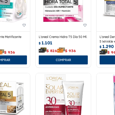
te Matificante
L'oreal Crema Hidra T5 Día 50 Ml.
L'oreal De
5 Wrinkle 
1.101
$
1.290
$
$
826
$
936
$
936
$
9