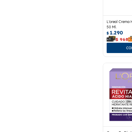
L'oreal Crema 
50 Ml.
1.290
$
$
968