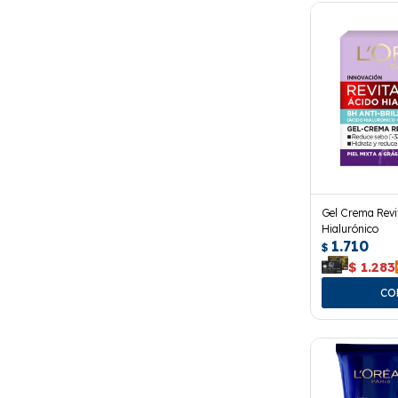
Gel Crema Revit
Hialurónico
1.710
$
$
1.283