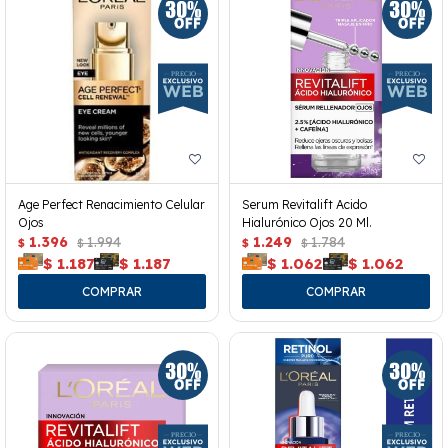
Age Perfect Renacimiento Celular
Serum Revitalift Acido
Ojos
Hialurónico Ojos 20 Ml.
1.396
1.994
1.249
1.784
$
$
$
$
$
1.187
$
1.187
$
1.062
$
1.062