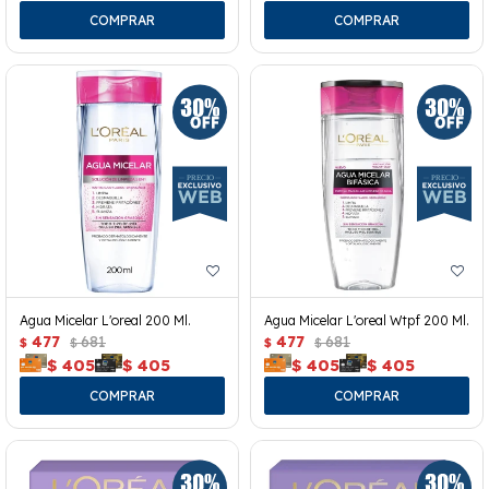
Agua Micelar L'oreal 200 Ml.
Agua Micelar L'oreal Wtpf 200 Ml.
477
681
477
681
$
$
$
$
$
405
$
405
$
405
$
405