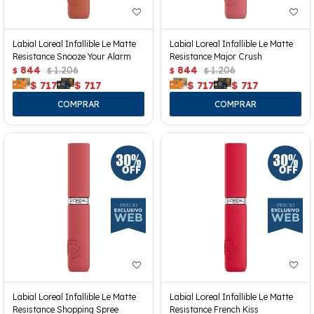
Labial Loreal Infallible Le Matte
Labial Loreal Infallible Le Matte
Resistance Snooze Your Alarm
Resistance Major Crush
844
1.206
844
1.206
$
$
$
$
$
717
$
717
$
717
$
717
Labial Loreal Infallible Le Matte
Labial Loreal Infallible Le Matte
Resistance Shopping Spree
Resistance French Kiss