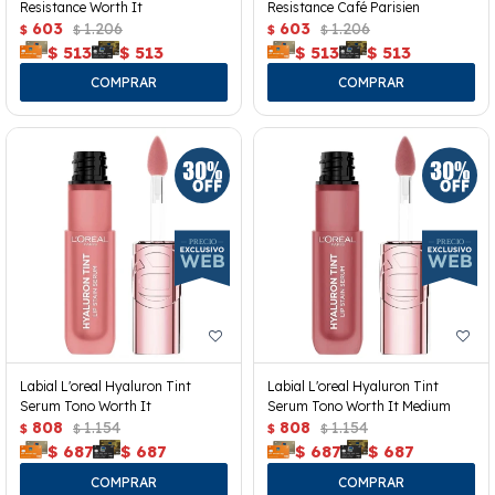
Resistance Worth It
Resistance Café Parisien
603
1.206
603
1.206
$
$
$
$
$
513
$
513
$
513
$
513
Labial L'oreal Hyaluron Tint
Labial L'oreal Hyaluron Tint
Serum Tono Worth It
Serum Tono Worth It Medium
808
1.154
808
1.154
$
$
$
$
$
687
$
687
$
687
$
687