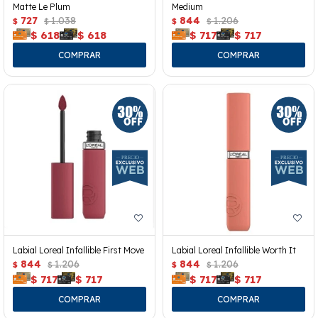
Matte Le Plum
Medium
727
1.038
844
1.206
$
$
$
$
$
618
$
618
$
717
$
717
Labial Loreal Infallible First Move
Labial Loreal Infallible Worth It
844
1.206
844
1.206
$
$
$
$
$
717
$
717
$
717
$
717