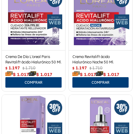
Crema De Día L'oreal Paris
Crema Revitalift ácido
Revitalift ácido Hialurónico 50 Ml.
Hialurónico Noche 50 Ml.
1.197
1.710
1.197
1.710
$
$
$
$
$
1.017
$
1.017
$
1.017
$
1.017