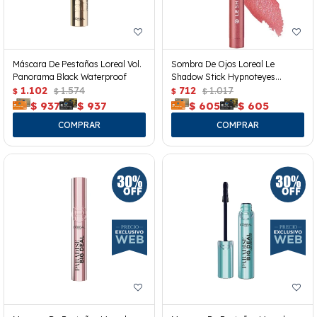
Máscara De Pestañas Loreal Vol.
Sombra De Ojos Loreal Le
Panorama Black Waterproof
Shadow Stick Hypnoteyes
1.102
1.574
Cloudy Rose 118
712
1.017
$
$
$
$
$
937
$
937
$
605
$
605