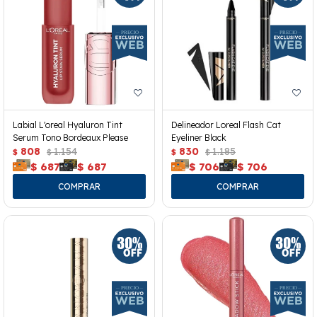
Labial L'oreal Hyaluron Tint
Delineador Loreal Flash Cat
Serum Tono Bordeaux Please
Eyeliner Black
808
1.154
830
1.185
$
$
$
$
$
687
$
687
$
706
$
706