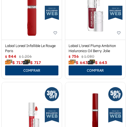
Labial Loreal Infallible Le Rouge
Labial L'oreal Plump Ambition
Paris
Hialuronico Oil Berry Jolie
844
1.206
756
1.080
$
$
$
$
$
717
$
717
$
643
$
643