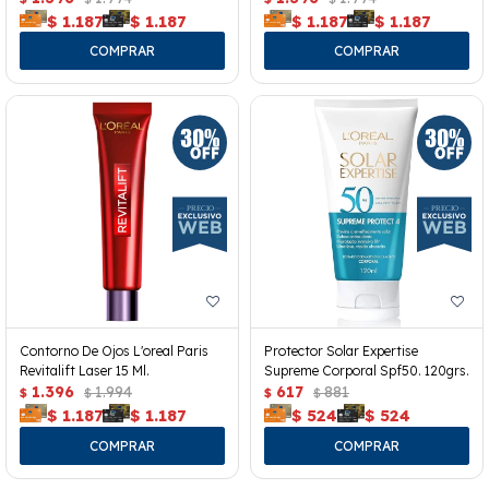
$
1.187
$
1.187
$
1.187
$
1.187
Contorno De Ojos L'oreal Paris
Protector Solar Expertise
Revitalift Laser 15 Ml.
Supreme Corporal Spf50. 120grs.
1.396
1.994
617
881
$
$
$
$
$
1.187
$
1.187
$
524
$
524