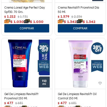
Crema Loreal Age Perfect Day
Crema Revitalift Proretinol Día
Spf30. 70 Grs.
50 Ml.
1.212
1.731
1.579
2.256
$
$
$
$
$
1.030
$
1.030
$
1.342
$
1.342
Gel De Limpieza Revitalift
Gel De Limpieza Revitalift Oil
Proretinol 150 Ml.
Control 150 Ml.
477
681
477
681
$
$
$
$