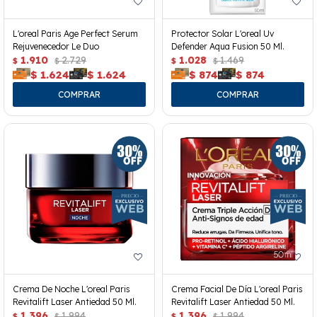
L'oreal Paris Age Perfect Serum
Protector Solar L'oreal Uv
Rejuvenecedor Le Duo
Defender Aqua Fusion 50 Ml.
1.910
2.729
1.028
1.469
$
$
$
$
$
1.624
$
1.624
$
874
$
874
Crema De Noche L'oreal Paris
Crema Facial De Día L'oreal Paris
Revitalift Laser Antiedad 50 Ml.
Revitalift Laser Antiedad 50 Ml.
1.396
1.994
1.396
1.994
$
$
$
$