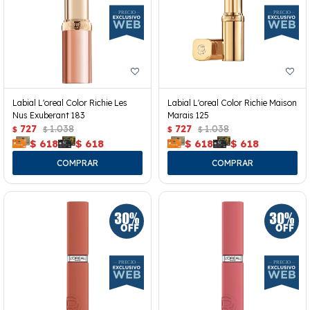
Labial L'oreal Color Richie Les
Labial L'oreal Color Richie Maison
Nus Exuberant 183
Marais 125
727
1.038
727
1.038
$
$
$
$
$
618
$
618
$
618
$
618