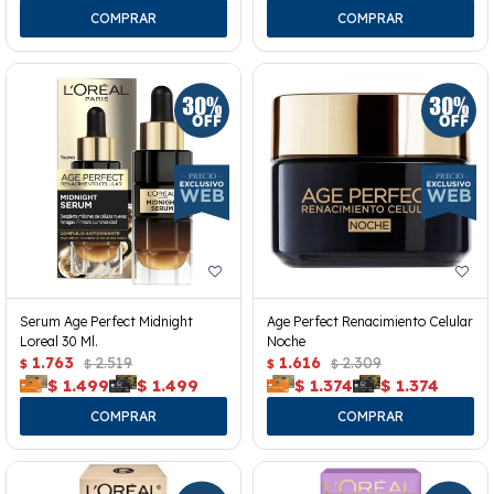
Serum Age Perfect Midnight
Age Perfect Renacimiento Celular
Loreal 30 Ml.
Noche
1.763
2.519
1.616
2.309
$
$
$
$
$
1.499
$
1.499
$
1.374
$
1.374