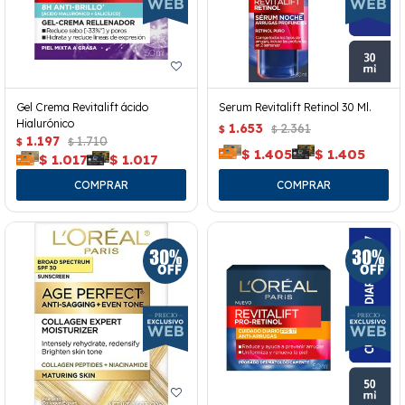
Gel Crema Revitalift ácido
Serum Revitalift Retinol 30 Ml.
Hialurónico
1.653
2.361
$
$
1.197
1.710
$
$
$
1.405
$
1.405
$
1.017
$
1.017