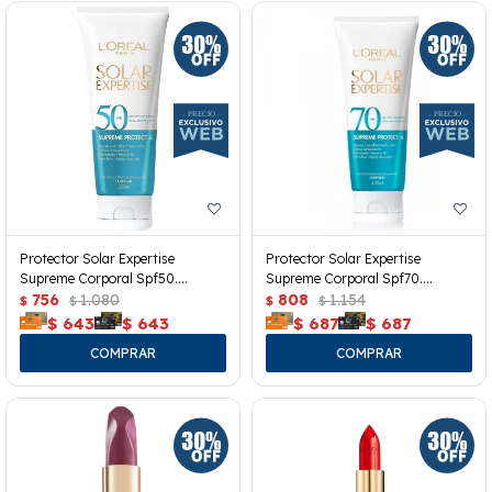
Protector Solar Expertise
Protector Solar Expertise
Supreme Corporal Spf50.
Supreme Corporal Spf70.
200grs.
756
1.080
200grs.
808
1.154
$
$
$
$
$
643
$
643
$
687
$
687