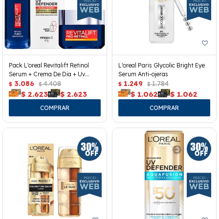
Pack L'oreal Revitalift Retinol
L'oreal Paris Glycolic Bright Eye
Serum + Crema De Dia + Uv
Serum Anti-ojeras
Defender
3.086
4.408
1.249
1.784
$
$
$
$
$
2.623
$
2.623
$
1.062
$
1.062