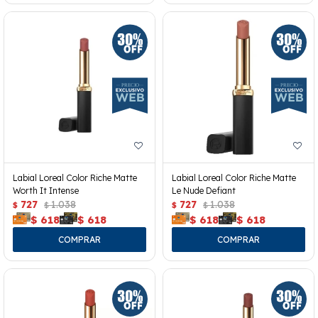
Labial Loreal Color Riche Matte
Labial Loreal Color Riche Matte
Worth It Intense
Le Nude Defiant
727
1.038
727
1.038
$
$
$
$
$
618
$
618
$
618
$
618