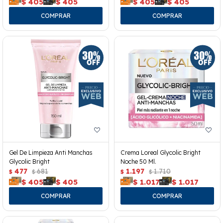
$
405
$
405
$
405
$
405
Gel De Limpieza Anti Manchas
Crema Loreal Glycolic Bright
Glycolic Bright
Noche 50 Ml.
477
681
1.197
1.710
$
$
$
$
$
405
$
405
$
1.017
$
1.017