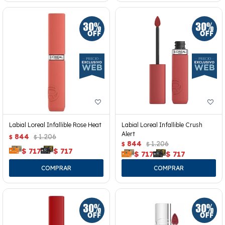
Labial Loreal Infallible Rose Heat
Labial Loreal Infallible Crush
Alert
844
1.206
$
$
844
1.206
$
$
$
717
$
717
$
717
$
717