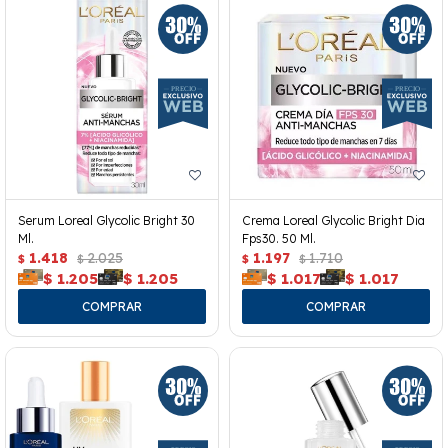
Serum Loreal Glycolic Bright 30
Crema Loreal Glycolic Bright Dia
Ml.
Fps30. 50 Ml.
1.418
2.025
1.197
1.710
$
$
$
$
$
1.205
$
1.205
$
1.017
$
1.017