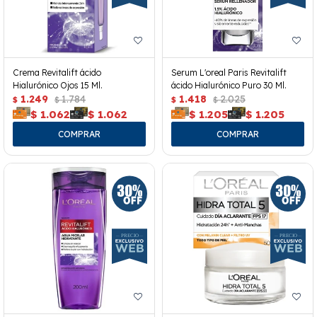
Crema Revitalift ácido
Serum L'oreal Paris Revitalift
Hialurónico Ojos 15 Ml.
ácido Hialurónico Puro 30 Ml.
1.249
1.784
1.418
2.025
$
$
$
$
$
1.062
$
1.062
$
1.205
$
1.205