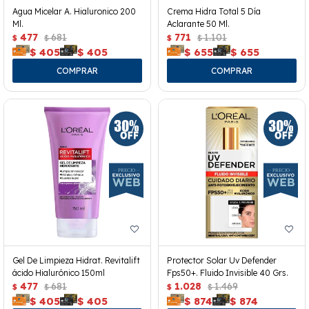
Agua Micelar A. Hialuronico 200
Crema Hidra Total 5 Día
Ml.
Aclarante 50 Ml.
477
681
771
1.101
$
$
$
$
$
405
$
405
$
655
$
655
Gel De Limpieza Hidrat. Revitalift
Protector Solar Uv Defender
ácido Hialurónico 150ml
Fps50+. Fluido Invisible 40 Grs.
477
681
1.028
1.469
$
$
$
$
$
405
$
405
$
874
$
874