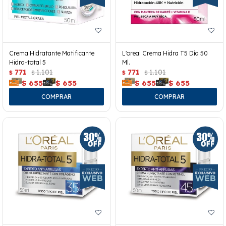
Crema Hidratante Matificante
L'oreal Crema Hidra T5 Día 50
Hidra-total 5
Ml.
771
1.101
771
1.101
$
$
$
$
$
655
$
655
$
655
$
655