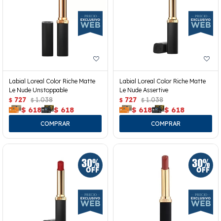
Labial Loreal Color Riche Matte
Labial Loreal Color Riche Matte
Le Nude Unstoppable
Le Nude Assertive
727
1.038
727
1.038
$
$
$
$
$
618
$
618
$
618
$
618