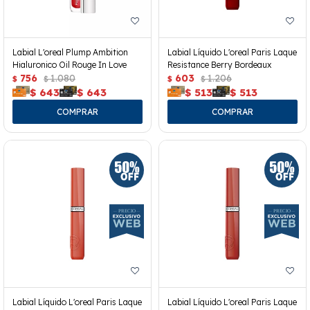
Labial L'oreal Plump Ambition
Labial Líquido L'oreal Paris Laque
Hialuronico Oil Rouge In Love
Resistance Berry Bordeaux
756
1.080
603
1.206
$
$
$
$
$
643
$
643
$
513
$
513
Labial Líquido L'oreal Paris Laque
Labial Líquido L'oreal Paris Laque