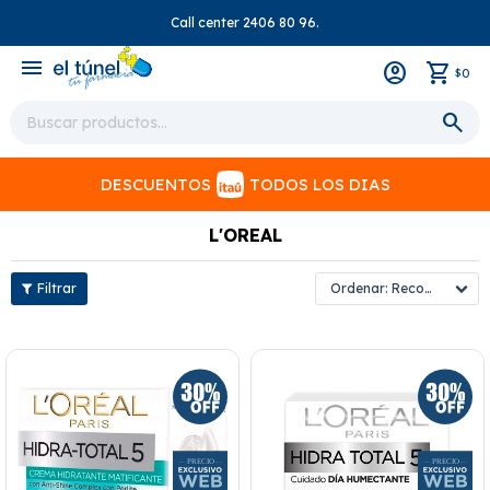
Call center 2406 80 96.
close
menu
0
$
DESCUENTOS
TODOS LOS DIAS
L'OREAL
Recomendados