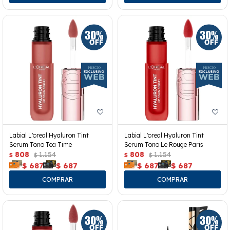
Labial L'oreal Hyaluron Tint
Labial L'oreal Hyaluron Tint
Serum Tono Tea Time
Serum Tono Le Rouge Paris
808
1.154
808
1.154
$
$
$
$
$
687
$
687
$
687
$
687