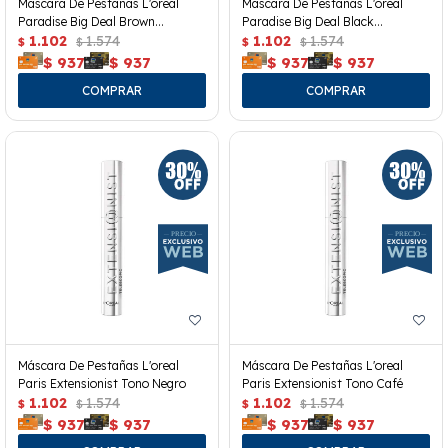
Mascara De Pestañas L'oreal
Mascara De Pestañas L'oreal
Paradise Big Deal Brown
Paradise Big Deal Black
Washeable
1.102
1.574
Waterproof
1.102
1.574
$
$
$
$
$
937
$
937
$
937
$
937
Máscara De Pestañas L'oreal
Máscara De Pestañas L'oreal
Paris Extensionist Tono Negro
Paris Extensionist Tono Café
1.102
1.574
1.102
1.574
$
$
$
$
$
937
$
937
$
937
$
937