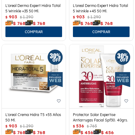
L'oreal Dermo Expert Hidra Total
L'oreal Dermo Expert Hidra Total
5 Wrinkle +35 50 Ml.
5 Wrinkle +45 50 Ml.
903
1.290
903
1.290
$
$
$
$
$
768
$
768
$
768
$
768
L'oreal Crema Hidra T5 +55 Años
Protector Solar Expertise
50 Ml.
Antiarrugas Facial Spf30. 40grs.
903
1.290
536
765
$
$
$
$
$
768
$
768
$
456
$
456