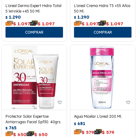
L'oreal Dermo Expert Hidra Total
L'oreal Crema Hidra T5 +55 Años
5 Wrinkle +45 50 Ml.
50 Ml.
1.290
1.290
$
$
$
1.097
$
1.097
$
1.097
$
1.097
Protector Solar Expertise
Agua Micelar L'oreal 200 Ml.
Antiarrugas Facial Spf30. 40grs.
681
$
765
$
$
579
$
579
$
650
$
650