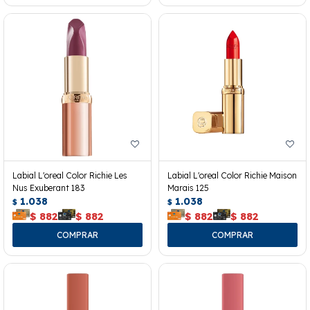
Labial L'oreal Color Richie Les
Labial L'oreal Color Richie Maison
Nus Exuberant 183
Marais 125
1.038
1.038
$
$
$
882
$
882
$
882
$
882