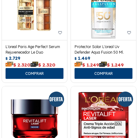
L'oreal Paris Age Perfect Serum
Protector Solar L'oreal Uv
Rejuvenecedor Le Duo
Defender Aqua Fusion 50 Ml.
2.729
1.469
$
$
$
2.320
$
2.320
$
1.249
$
1.249