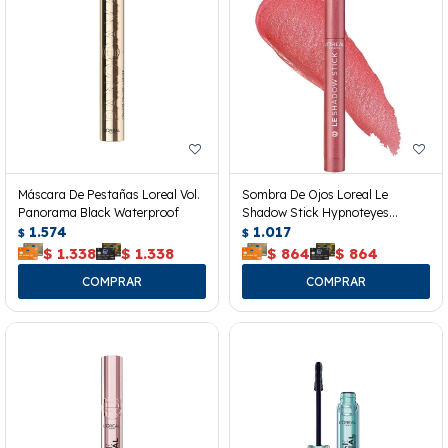
Máscara De Pestañas Loreal Vol.
Sombra De Ojos Loreal Le
Panorama Black Waterproof
Shadow Stick Hypnoteyes
1.574
Cloudy Rose 118
1.017
$
$
$
1.338
$
1.338
$
864
$
864