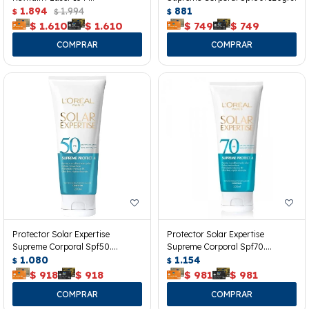
1.894
1.994
881
$
$
$
$
1.610
$
1.610
$
749
$
749
Protector Solar Expertise
Protector Solar Expertise
Supreme Corporal Spf50.
Supreme Corporal Spf70.
200grs.
1.080
200grs.
1.154
$
$
$
918
$
918
$
981
$
981