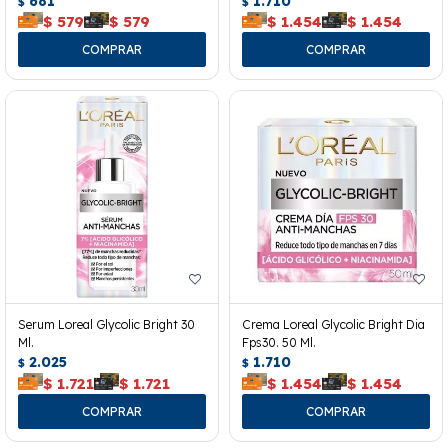
681
1.710
$
$
$
579
$
579
$
1.454
$
1.454
Serum Loreal Glycolic Bright 30
Crema Loreal Glycolic Bright Dia
Ml.
Fps30. 50 Ml.
2.025
1.710
$
$
$
1.721
$
1.721
$
1.454
$
1.454