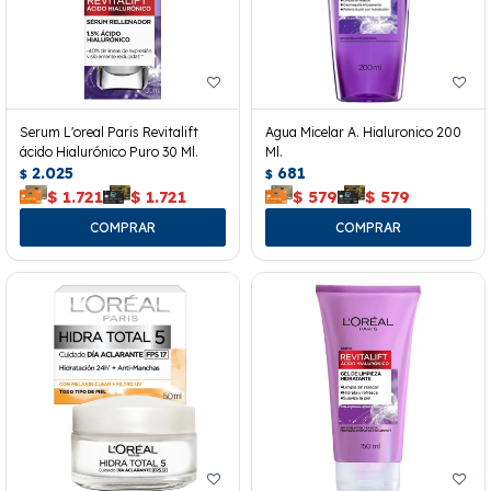
Serum L'oreal Paris Revitalift
Agua Micelar A. Hialuronico 200
ácido Hialurónico Puro 30 Ml.
Ml.
2.025
681
$
$
$
1.721
$
1.721
$
579
$
579