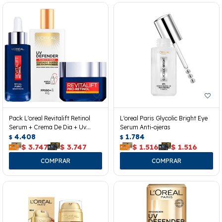
Pack L'oreal Revitalift Retinol
L'oreal Paris Glycolic Bright Eye
Serum + Crema De Dia + Uv
Serum Anti-ojeras
Defender
4.408
1.784
$
$
$
3.747
$
3.747
$
1.516
$
1.516