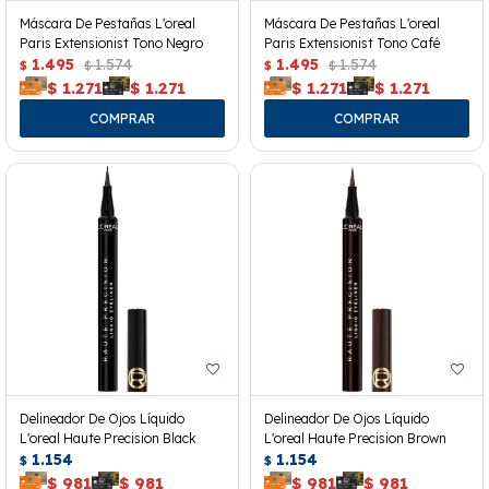
Máscara De Pestañas L'oreal
Máscara De Pestañas L'oreal
Paris Extensionist Tono Negro
Paris Extensionist Tono Café
1.495
1.574
1.495
1.574
$
$
$
$
$
1.271
$
1.271
$
1.271
$
1.271
Delineador De Ojos Líquido
Delineador De Ojos Líquido
L'oreal Haute Precision Black
L'oreal Haute Precision Brown
1.154
1.154
$
$
$
981
$
981
$
981
$
981