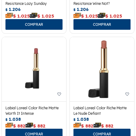
Resistance Lazy Sunday
Resistance Wine Not?
1.206
1.206
$
$
$
1.025
$
1.025
$
1.025
$
1.025
Labial Loreal Color Riche Matte
Labial Loreal Color Riche Matte
Worth It Intense
Le Nude Defiant
1.038
1.038
$
$
$
882
$
882
$
882
$
882