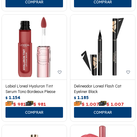
Labial L'oreal Hyaluron Tint
Delineador Loreal Flash Cat
Serum Tono Bordeaux Please
Eyeliner Black
1.154
1.185
$
$
$
981
$
981
$
1.007
$
1.007