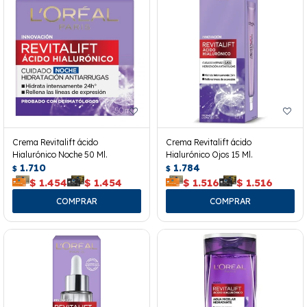
Crema Revitalift ácido
Crema Revitalift ácido
Hialurónico Noche 50 Ml.
Hialurónico Ojos 15 Ml.
1.710
1.784
$
$
$
1.454
$
1.454
$
1.516
$
1.516