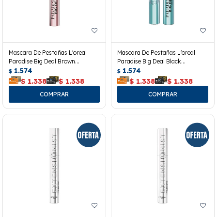
Mascara De Pestañas L'oreal
Mascara De Pestañas L'oreal
Paradise Big Deal Brown
Paradise Big Deal Black
Washeable
1.574
Waterproof
1.574
$
$
$
1.338
$
1.338
$
1.338
$
1.338