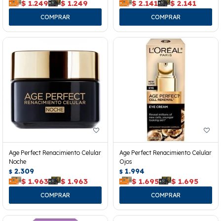
$
1.249
$
1.249
$
2.141
$
2.141
Age Perfect Renacimiento Celular
Age Perfect Renacimiento Celular
Noche
Ojos
2.309
1.994
$
$
$
1.963
$
1.963
$
1.695
$
1.695