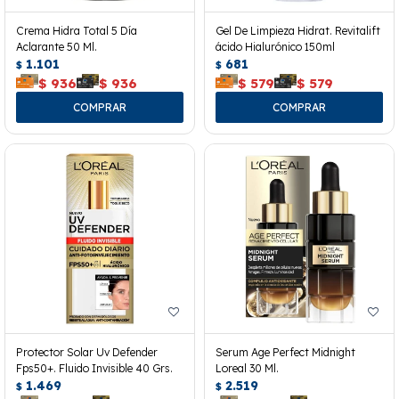
Crema Hidra Total 5 Día
Gel De Limpieza Hidrat. Revitalift
Aclarante 50 Ml.
ácido Hialurónico 150ml
1.101
681
$
$
$
936
$
936
$
579
$
579
Protector Solar Uv Defender
Serum Age Perfect Midnight
Fps50+. Fluido Invisible 40 Grs.
Loreal 30 Ml.
1.469
2.519
$
$