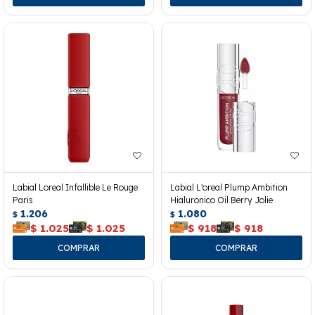
Labial Loreal Infallible Le Rouge
Labial L'oreal Plump Ambition
Paris
Hialuronico Oil Berry Jolie
1.206
1.080
$
$
$
1.025
$
1.025
$
918
$
918