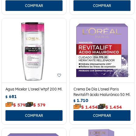
Agua Micelar L'oreal Wtpf 200 Ml.
Crema De Día L'oreal Paris
Revitalift ácido Hialurónico 50 Ml.
681
$
1.710
$
$
579
$
579
$
1.454
$
1.454