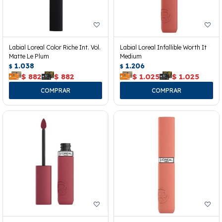
Labial Loreal Color Riche Int. Vol.
Labial Loreal Infallible Worth It
Matte Le Plum
Medium
1.038
1.206
$
$
$
882
$
882
$
1.025
$
1.025