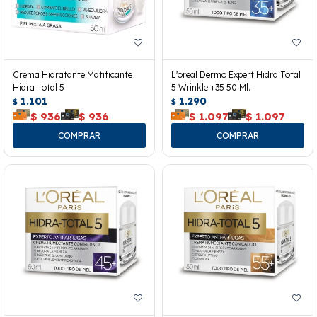
Crema Hidratante Matificante
L'oreal Dermo Expert Hidra Total
Hidra-total 5
5 Wrinkle +35 50 Ml.
1.101
1.290
$
$
$
936
$
936
$
1.097
$
1.097