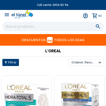
Call center 2406 80 96.
close
menu
0
$
DESCUENTOS
TODOS LOS DIAS
L'OREAL
Recomendados