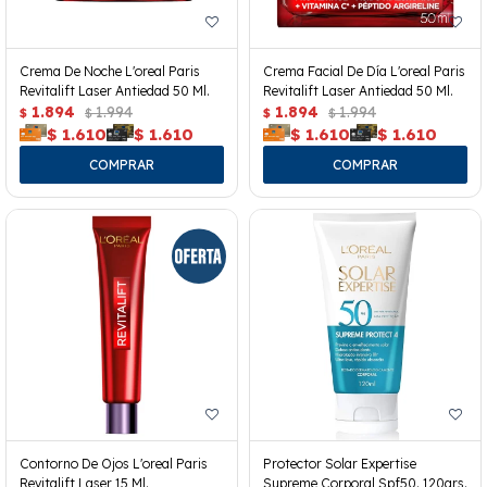
Crema De Noche L'oreal Paris
Crema Facial De Día L'oreal Paris
Revitalift Laser Antiedad 50 Ml.
Revitalift Laser Antiedad 50 Ml.
1.894
1.994
1.894
1.994
$
$
$
$
$
1.610
$
1.610
$
1.610
$
1.610
Contorno De Ojos L'oreal Paris
Protector Solar Expertise
Revitalift Laser 15 Ml.
Supreme Corporal Spf50. 120grs.