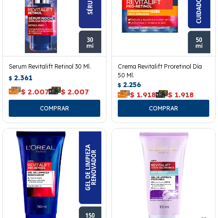
Serum Revitalift Retinol 30 Ml.
Crema Revitalift Proretinol Día
50 Ml.
2.361
$
2.256
$
$
2.007
$
2.007
$
1.918
$
1.918