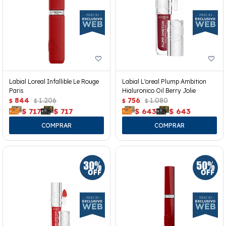
Labial Loreal Infallible Le Rouge
Labial L'oreal Plump Ambition
Paris
Hialuronico Oil Berry Jolie
844
1.206
756
1.080
$
$
$
$
$
717
$
717
$
643
$
643