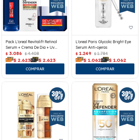
Pack L'oreal Revitalift Retinol
L'oreal Paris Glycolic Bright Eye
Serum + Crema De Dia + Uv
Serum Anti-ojeras
Defender
3.086
4.408
1.249
1.784
$
$
$
$
$
2.623
$
2.623
$
1.062
$
1.062