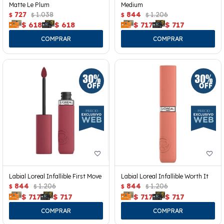
Matte Le Plum
Medium
727
1.038
844
1.206
$
$
$
$
$
618
$
618
$
717
$
717
Labial Loreal Infallible First Move
Labial Loreal Infallible Worth It
844
1.206
844
1.206
$
$
$
$
$
717
$
717
$
717
$
717