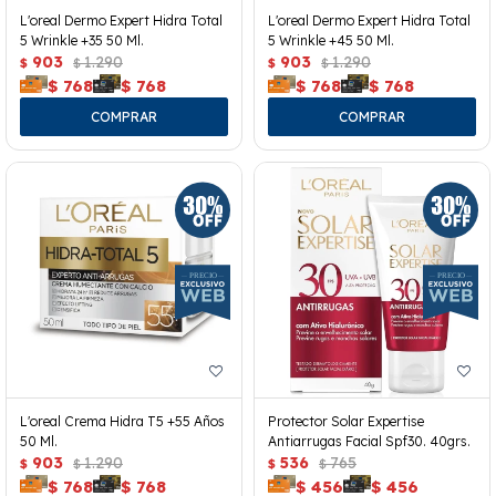
L'oreal Dermo Expert Hidra Total
L'oreal Dermo Expert Hidra Total
5 Wrinkle +35 50 Ml.
5 Wrinkle +45 50 Ml.
903
1.290
903
1.290
$
$
$
$
$
768
$
768
$
768
$
768
L'oreal Crema Hidra T5 +55 Años
Protector Solar Expertise
50 Ml.
Antiarrugas Facial Spf30. 40grs.
903
1.290
536
765
$
$
$
$
$
768
$
768
$
456
$
456