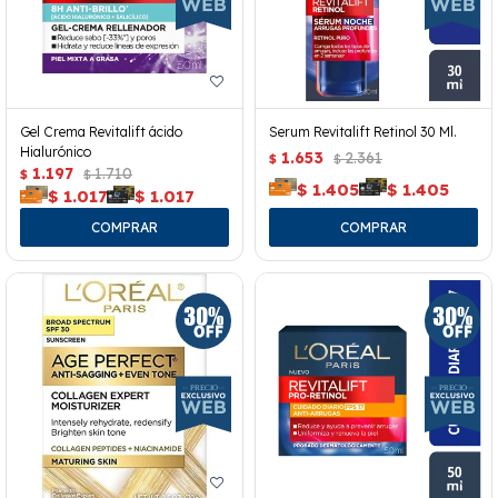
Gel Crema Revitalift ácido
Serum Revitalift Retinol 30 Ml.
Hialurónico
1.653
2.361
$
$
1.197
1.710
$
$
$
1.405
$
1.405
$
1.017
$
1.017