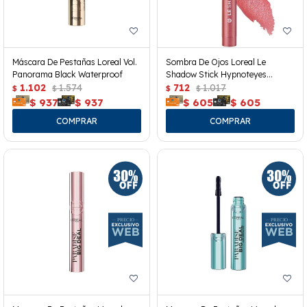
Máscara De Pestañas Loreal Vol.
Sombra De Ojos Loreal Le
Panorama Black Waterproof
Shadow Stick Hypnoteyes
1.102
1.574
Cloudy Rose 118
712
1.017
$
$
$
$
$
937
$
937
$
605
$
605