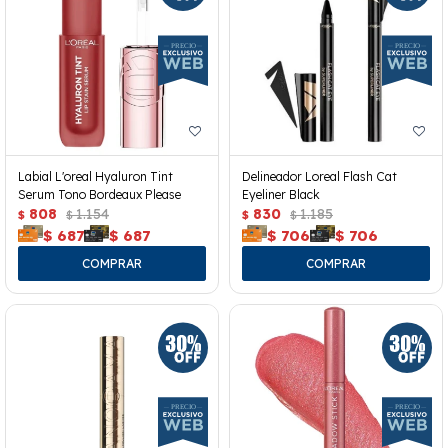
Labial L'oreal Hyaluron Tint
Delineador Loreal Flash Cat
Serum Tono Bordeaux Please
Eyeliner Black
808
1.154
830
1.185
$
$
$
$
$
687
$
687
$
706
$
706