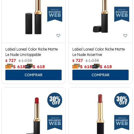
Labial Loreal Color Riche Matte
Labial Loreal Color Riche Matte
Le Nude Unstoppable
Le Nude Assertive
727
1.038
727
1.038
$
$
$
$
$
618
$
618
$
618
$
618