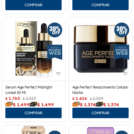
Serum Age Perfect Midnight
Age Perfect Renacimiento Celular
Loreal 30 Ml.
Noche
1.763
2.519
1.616
2.309
$
$
$
$
$
1.499
$
1.499
$
1.374
$
1.374