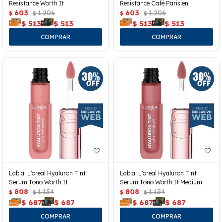
Resistance Worth It
Resistance Café Parisien
603
1.206
603
1.206
$
$
$
$
$
513
$
513
$
513
$
513
Labial L'oreal Hyaluron Tint
Labial L'oreal Hyaluron Tint
Serum Tono Worth It
Serum Tono Worth It Medium
808
1.154
808
1.154
$
$
$
$
$
687
$
687
$
687
$
687