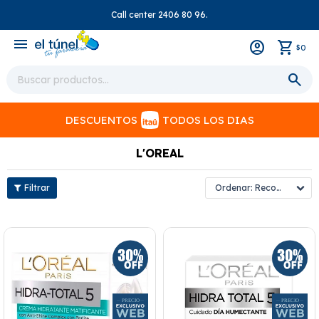
Call center 2406 80 96.
close
menu
0
$
DESCUENTOS
TODOS LOS DIAS
L'OREAL
Recomendados