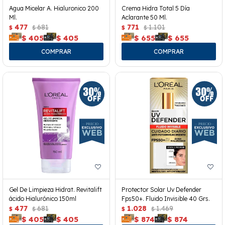
Agua Micelar A. Hialuronico 200
Crema Hidra Total 5 Día
Ml.
Aclarante 50 Ml.
477
681
771
1.101
$
$
$
$
$
405
$
405
$
655
$
655
Gel De Limpieza Hidrat. Revitalift
Protector Solar Uv Defender
ácido Hialurónico 150ml
Fps50+. Fluido Invisible 40 Grs.
477
681
1.028
1.469
$
$
$
$
$
405
$
405
$
874
$
874