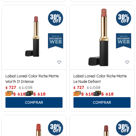
Labial Loreal Color Riche Matte
Labial Loreal Color Riche Matte
Worth It Intense
Le Nude Defiant
727
1.038
727
1.038
$
$
$
$
$
618
$
618
$
618
$
618