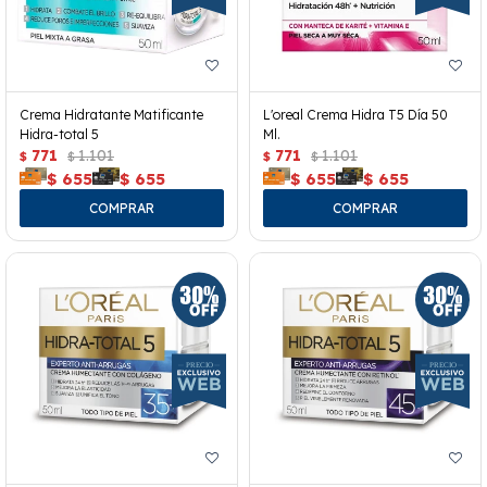
Crema Hidratante Matificante
L'oreal Crema Hidra T5 Día 50
Hidra-total 5
Ml.
771
1.101
771
1.101
$
$
$
$
$
655
$
655
$
655
$
655