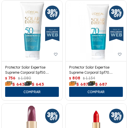
Protector Solar Expertise
Protector Solar Expertise
Supreme Corporal Spf50.
Supreme Corporal Spf70.
200grs.
756
1.080
200grs.
808
1.154
$
$
$
$
$
643
$
643
$
687
$
687