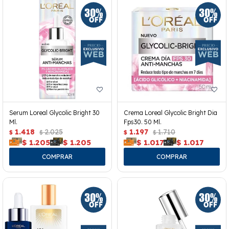
Serum Loreal Glycolic Bright 30
Crema Loreal Glycolic Bright Dia
Ml.
Fps30. 50 Ml.
1.418
2.025
1.197
1.710
$
$
$
$
$
1.205
$
1.205
$
1.017
$
1.017