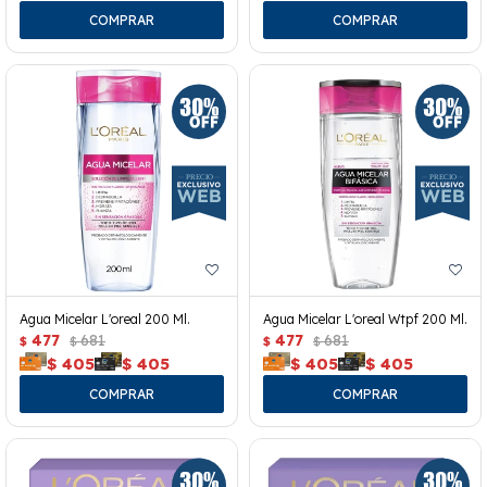
Agua Micelar L'oreal 200 Ml.
Agua Micelar L'oreal Wtpf 200 Ml.
477
681
477
681
$
$
$
$
$
405
$
405
$
405
$
405