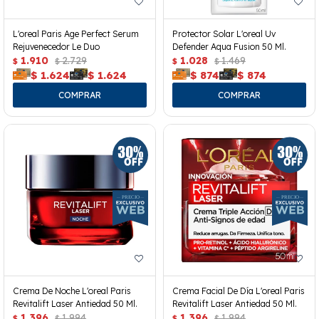
L'oreal Paris Age Perfect Serum
Protector Solar L'oreal Uv
Rejuvenecedor Le Duo
Defender Aqua Fusion 50 Ml.
1.910
2.729
1.028
1.469
$
$
$
$
$
1.624
$
1.624
$
874
$
874
Crema De Noche L'oreal Paris
Crema Facial De Día L'oreal Paris
Revitalift Laser Antiedad 50 Ml.
Revitalift Laser Antiedad 50 Ml.
1.396
1.994
1.396
1.994
$
$
$
$