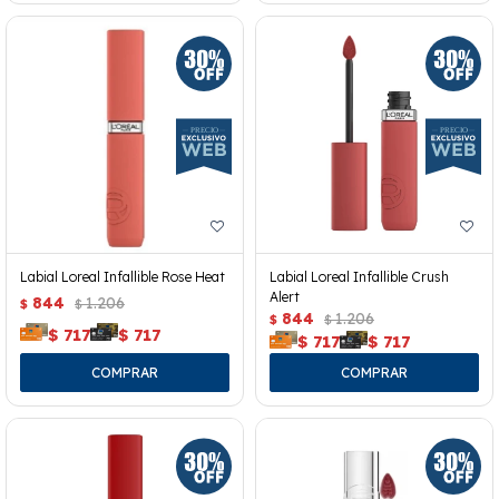
Labial Loreal Infallible Rose Heat
Labial Loreal Infallible Crush
Alert
844
1.206
$
$
844
1.206
$
$
$
717
$
717
$
717
$
717