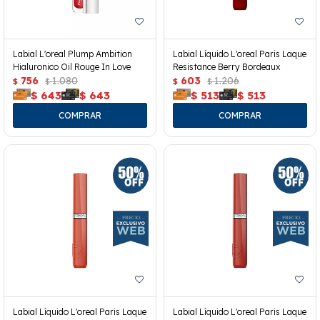
Labial L'oreal Plump Ambition
Labial Líquido L'oreal Paris Laque
Hialuronico Oil Rouge In Love
Resistance Berry Bordeaux
756
1.080
603
1.206
$
$
$
$
$
643
$
643
$
513
$
513
Labial Líquido L'oreal Paris Laque
Labial Líquido L'oreal Paris Laque