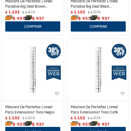
Mascara De Pestañas L'oreal
Mascara De Pestañas L'oreal
Paradise Big Deal Brown
Paradise Big Deal Black
Washeable
1.102
1.574
Waterproof
1.102
1.574
$
$
$
$
$
937
$
937
$
937
$
937
Máscara De Pestañas L'oreal
Máscara De Pestañas L'oreal
Paris Extensionist Tono Negro
Paris Extensionist Tono Café
1.102
1.574
1.102
1.574
$
$
$
$
$
937
$
937
$
937
$
937