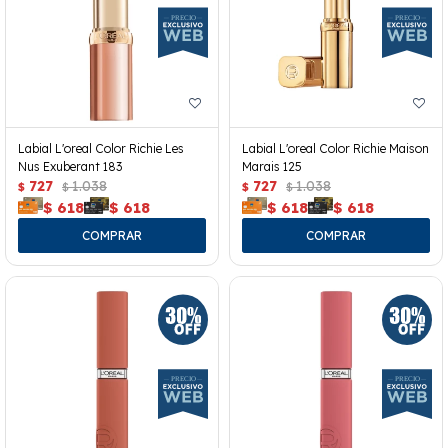
Labial L'oreal Color Richie Les
Labial L'oreal Color Richie Maison
Nus Exuberant 183
Marais 125
727
1.038
727
1.038
$
$
$
$
$
618
$
618
$
618
$
618