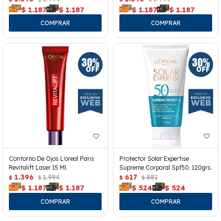
$
1.187
$
1.187
$
1.187
$
1.187
Contorno De Ojos L'oreal Paris
Protector Solar Expertise
Revitalift Laser 15 Ml.
Supreme Corporal Spf50. 120grs.
1.396
1.994
617
881
$
$
$
$
$
1.187
$
1.187
$
524
$
524