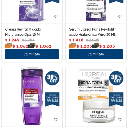
Crema Revitalift ácido
Serum L'oreal Paris Revitalift
Hialurónico Ojos 15 Ml.
ácido Hialurónico Puro 30 Ml.
1.249
1.784
1.418
2.025
$
$
$
$
$
1.062
$
1.062
$
1.205
$
1.205