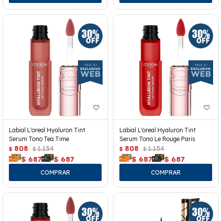
Labial L'oreal Hyaluron Tint
Labial L'oreal Hyaluron Tint
Serum Tono Tea Time
Serum Tono Le Rouge Paris
808
1.154
808
1.154
$
$
$
$
$
687
$
687
$
687
$
687