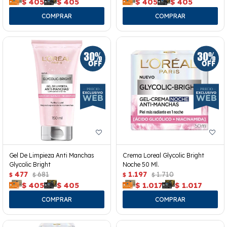
$
405
$
405
$
405
$
405
Gel De Limpieza Anti Manchas
Crema Loreal Glycolic Bright
Glycolic Bright
Noche 50 Ml.
477
681
1.197
1.710
$
$
$
$
$
405
$
405
$
1.017
$
1.017