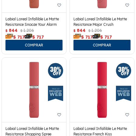
Labial Loreal Infallible Le Matte
Labial Loreal Infallible Le Matte
Resistance Snooze Your Alarm
Resistance Major Crush
844
1.206
844
1.206
$
$
$
$
$
717
$
717
$
717
$
717
Labial Loreal Infallible Le Matte
Labial Loreal Infallible Le Matte
Resistance Shopping Spree
Resistance French Kiss