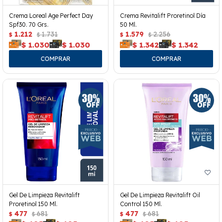
Crema Loreal Age Perfect Day
Crema Revitalift Proretinol Día
Spf30. 70 Grs.
50 Ml.
1.212
1.731
1.579
2.256
$
$
$
$
$
1.030
$
1.030
$
1.342
$
1.342
Gel De Limpieza Revitalift
Gel De Limpieza Revitalift Oil
Proretinol 150 Ml.
Control 150 Ml.
477
681
477
681
$
$
$
$