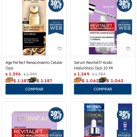
Age Perfect Renacimiento Celular
Serum Revitalift Acido
Ojos
Hialurónico Ojos 20 Ml.
1.396
1.994
1.249
1.784
$
$
$
$
$
1.187
$
1.187
$
1.062
$
1.062