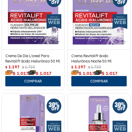
Crema De Día L'oreal Paris
Crema Revitalift ácido
Revitalift ácido Hialurónico 50 Ml.
Hialurónico Noche 50 Ml.
1.197
1.710
1.197
1.710
$
$
$
$
$
1.017
$
1.017
$
1.017
$
1.017