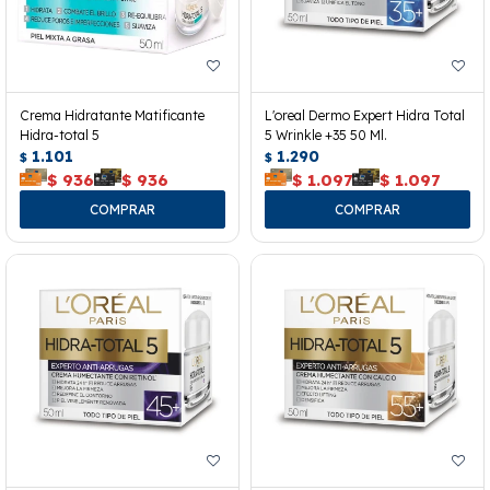
Crema Hidratante Matificante
L'oreal Dermo Expert Hidra Total
Hidra-total 5
5 Wrinkle +35 50 Ml.
1.101
1.290
$
$
$
936
$
936
$
1.097
$
1.097