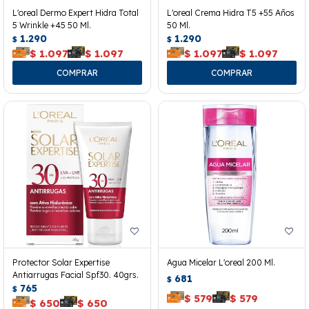
L'oreal Dermo Expert Hidra Total
L'oreal Crema Hidra T5 +55 Años
5 Wrinkle +45 50 Ml.
50 Ml.
1.290
1.290
$
$
$
1.097
$
1.097
$
1.097
$
1.097
Protector Solar Expertise
Agua Micelar L'oreal 200 Ml.
Antiarrugas Facial Spf30. 40grs.
681
$
765
$
$
579
$
579
$
650
$
650