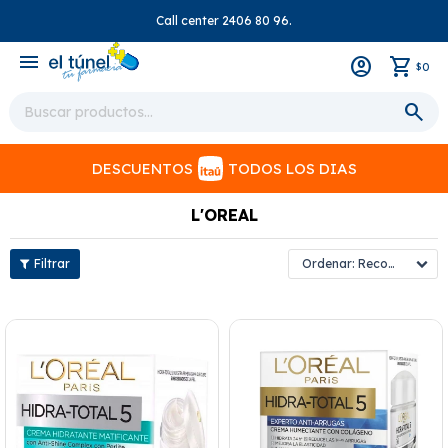
Call center 2406 80 96.
close
menu
0
$
DESCUENTOS
TODOS LOS DIAS
L'OREAL
Recomendados