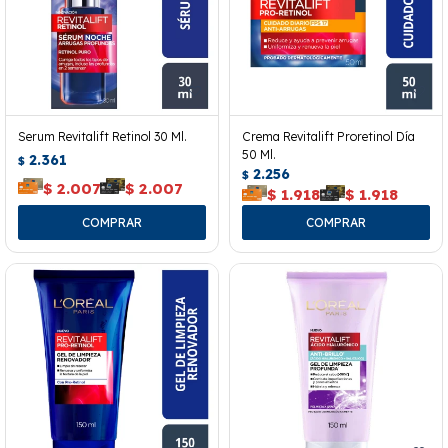
Serum Revitalift Retinol 30 Ml.
Crema Revitalift Proretinol Día
50 Ml.
2.361
$
2.256
$
$
2.007
$
2.007
$
1.918
$
1.918