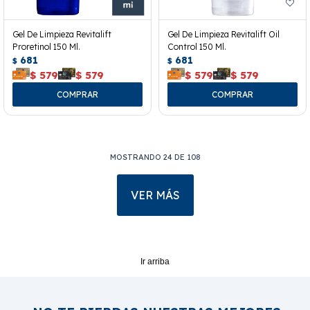
Gel De Limpieza Revitalift
Gel De Limpieza Revitalift Oil
Proretinol 150 Ml.
Control 150 Ml.
681
681
$
$
$
579
$
579
$
579
$
579
MOSTRANDO
24
DE
108
VER MÁS
Ir arriba