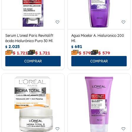
Serum L'oreal Paris Revitalift
Agua Micelar A. Hialuronico 200
ácido Hialurónico Puro 30 Ml.
Ml.
2.025
681
$
$
$
1.721
$
1.721
$
579
$
579