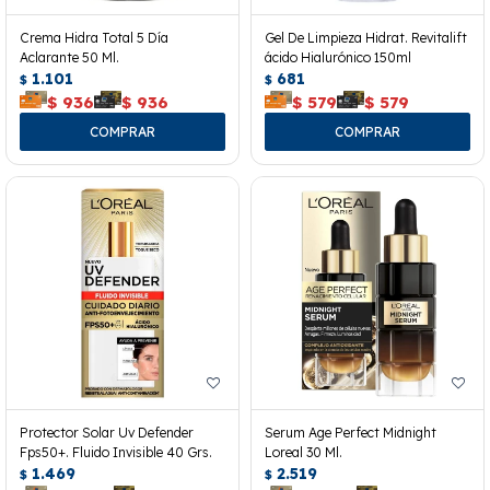
Crema Hidra Total 5 Día
Gel De Limpieza Hidrat. Revitalift
Aclarante 50 Ml.
ácido Hialurónico 150ml
1.101
681
$
$
$
936
$
936
$
579
$
579
Protector Solar Uv Defender
Serum Age Perfect Midnight
Fps50+. Fluido Invisible 40 Grs.
Loreal 30 Ml.
1.469
2.519
$
$