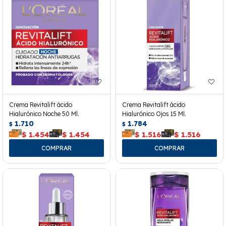
Crema Revitalift ácido
Crema Revitalift ácido
Hialurónico Noche 50 Ml.
Hialurónico Ojos 15 Ml.
1.710
1.784
$
$
$
1.454
$
1.454
$
1.516
$
1.516