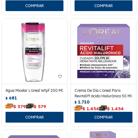
Agua Micelar L'oreal Wtpf 200 Ml.
Crema De Día L'oreal Paris
Revitalift ácido Hialurónico 50 Ml.
681
$
1.710
$
$
579
$
579
$
1.454
$
1.454