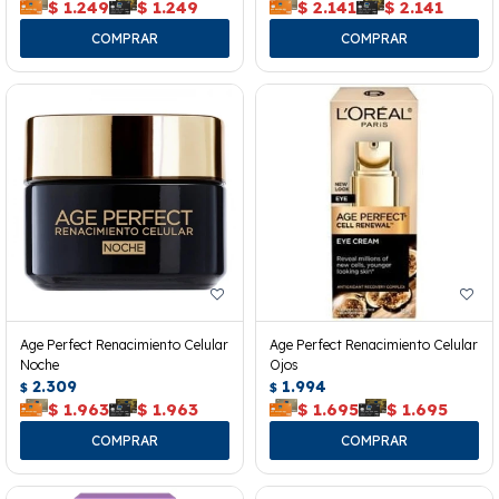
$
1.249
$
1.249
$
2.141
$
2.141
Age Perfect Renacimiento Celular
Age Perfect Renacimiento Celular
Noche
Ojos
2.309
1.994
$
$
$
1.963
$
1.963
$
1.695
$
1.695