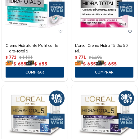
Crema Hidratante Matificante
L'oreal Crema Hidra T5 Día 50
Hidra-total 5
Ml.
771
1.101
771
1.101
$
$
$
$
$
655
$
655
$
655
$
655