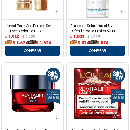
L'oreal Paris Age Perfect Serum
Protector Solar L'oreal Uv
Rejuvenecedor Le Duo
Defender Aqua Fusion 50 Ml.
1.910
2.729
1.028
1.469
$
$
$
$
$
1.624
$
1.624
$
874
$
874