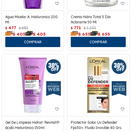
Agua Micelar A. Hialuronico 200
Crema Hidra Total 5 Día
Ml.
Aclarante 50 Ml.
477
681
771
1.101
$
$
$
$
$
405
$
405
$
655
$
655
Gel De Limpieza Hidrat. Revitalift
Protector Solar Uv Defender
ácido Hialurónico 150ml
Fps50+. Fluido Invisible 40 Grs.