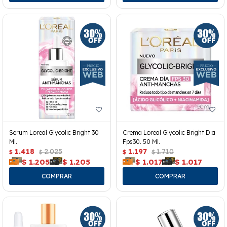
Serum Loreal Glycolic Bright 30
Crema Loreal Glycolic Bright Dia
Ml.
Fps30. 50 Ml.
1.418
2.025
1.197
1.710
$
$
$
$
$
1.205
$
1.205
$
1.017
$
1.017