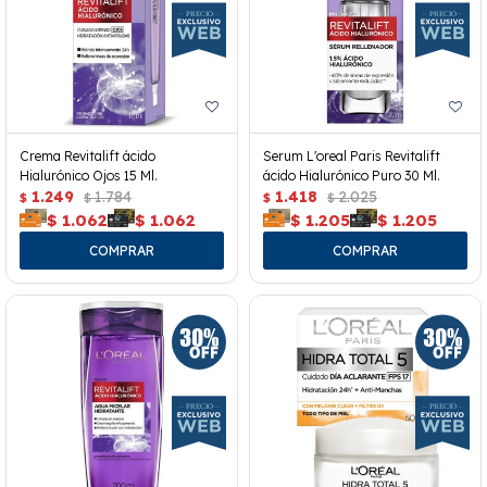
Crema Revitalift ácido
Serum L'oreal Paris Revitalift
Hialurónico Ojos 15 Ml.
ácido Hialurónico Puro 30 Ml.
1.249
1.784
1.418
2.025
$
$
$
$
$
1.062
$
1.062
$
1.205
$
1.205