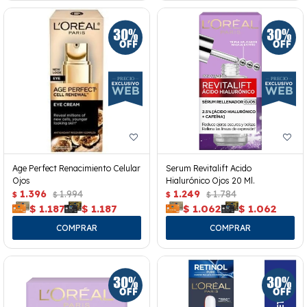
Age Perfect Renacimiento Celular
Serum Revitalift Acido
Ojos
Hialurónico Ojos 20 Ml.
1.396
1.994
1.249
1.784
$
$
$
$
$
1.187
$
1.187
$
1.062
$
1.062