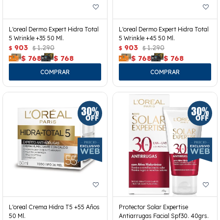
L'oreal Dermo Expert Hidra Total
L'oreal Dermo Expert Hidra Total
5 Wrinkle +35 50 Ml.
5 Wrinkle +45 50 Ml.
903
1.290
903
1.290
$
$
$
$
$
768
$
768
$
768
$
768
L'oreal Crema Hidra T5 +55 Años
Protector Solar Expertise
50 Ml.
Antiarrugas Facial Spf30. 40grs.