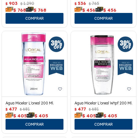
903
1.290
536
765
$
$
$
$
$
768
$
768
$
456
$
456
Agua Micelar L'oreal 200 Ml.
Agua Micelar L'oreal Wtpf 200 Ml.
477
681
477
681
$
$
$
$
$
405
$
405
$
405
$
405