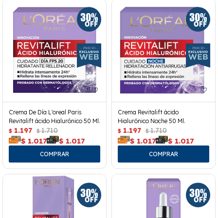
Crema De Día L'oreal Paris
Crema Revitalift ácido
Revitalift ácido Hialurónico 50 Ml.
Hialurónico Noche 50 Ml.
1.197
1.710
1.197
1.710
$
$
$
$
$
1.017
$
1.017
$
1.017
$
1.017