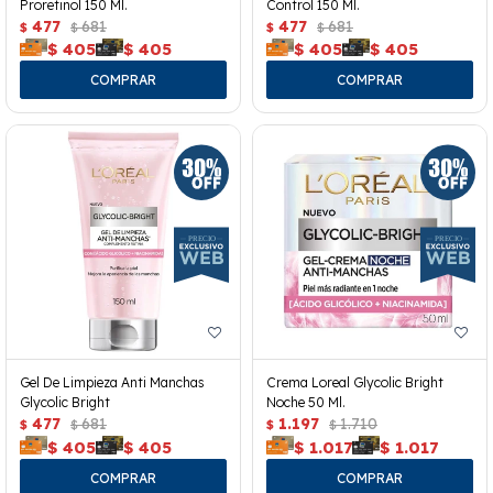
Proretinol 150 Ml.
Control 150 Ml.
477
681
477
681
$
$
$
$
$
405
$
405
$
405
$
405
Gel De Limpieza Anti Manchas
Crema Loreal Glycolic Bright
Glycolic Bright
Noche 50 Ml.
477
681
1.197
1.710
$
$
$
$
$
405
$
405
$
1.017
$
1.017