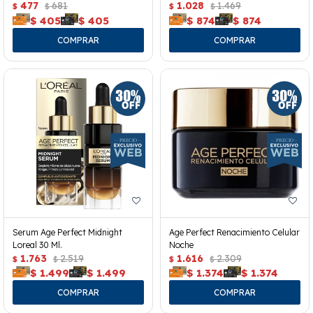
477
681
1.028
1.469
$
$
$
$
$
405
$
405
$
874
$
874
Serum Age Perfect Midnight
Age Perfect Renacimiento Celular
Loreal 30 Ml.
Noche
1.763
2.519
1.616
2.309
$
$
$
$
$
1.499
$
1.499
$
1.374
$
1.374