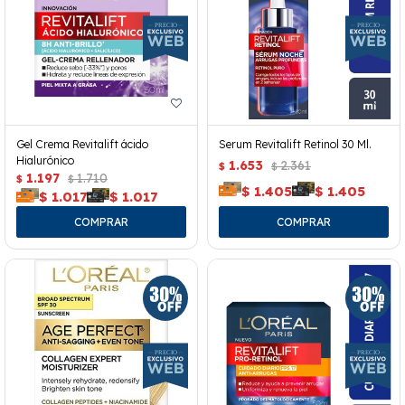
Gel Crema Revitalift ácido
Serum Revitalift Retinol 30 Ml.
Hialurónico
1.653
2.361
$
$
1.197
1.710
$
$
$
1.405
$
1.405
$
1.017
$
1.017