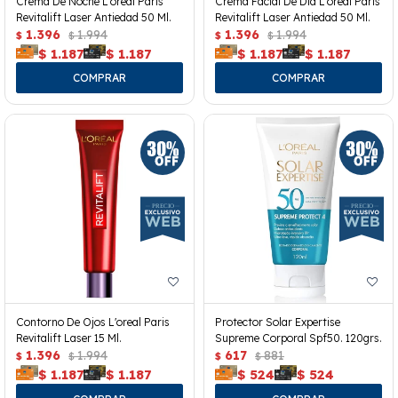
Crema De Noche L'oreal Paris
Crema Facial De Día L'oreal Paris
Revitalift Laser Antiedad 50 Ml.
Revitalift Laser Antiedad 50 Ml.
1.396
1.994
1.396
1.994
$
$
$
$
$
1.187
$
1.187
$
1.187
$
1.187
Contorno De Ojos L'oreal Paris
Protector Solar Expertise
Revitalift Laser 15 Ml.
Supreme Corporal Spf50. 120grs.
1.396
1.994
617
881
$
$
$
$
$
1.187
$
1.187
$
524
$
524