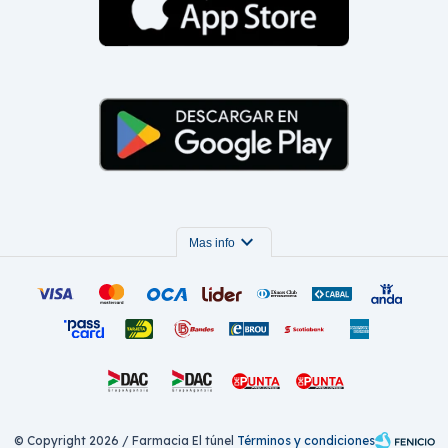
expand_more
Mas info
© Copyright 2026 / Farmacia El túnel
Términos y condiciones