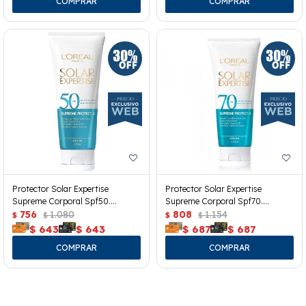
Protector Solar Expertise
Protector Solar Expertise
Supreme Corporal Spf50.
Supreme Corporal Spf70.
200grs.
756
1.080
200grs.
808
1.154
$
$
$
$
$
643
$
643
$
687
$
687