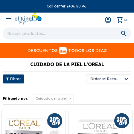
Call center 2406 80 96.
close
menu
0
$
DESCUENTOS
TODOS LOS DIAS
CUIDADO DE LA PIEL L'OREAL
Recomendados
Filtrando por:
Cuidado de la piel