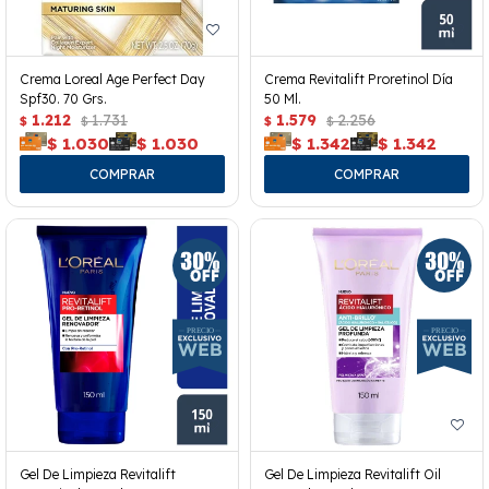
Crema Loreal Age Perfect Day
Crema Revitalift Proretinol Día
Spf30. 70 Grs.
50 Ml.
1.212
1.731
1.579
2.256
$
$
$
$
$
1.030
$
1.030
$
1.342
$
1.342
Gel De Limpieza Revitalift
Gel De Limpieza Revitalift Oil