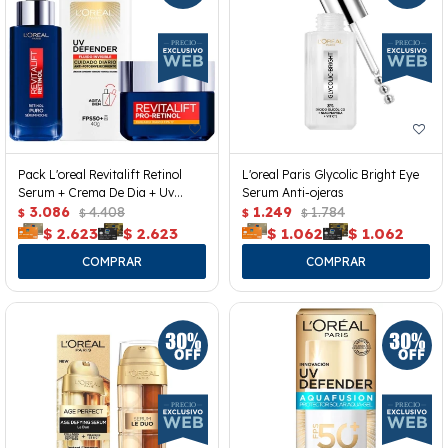
Pack L'oreal Revitalift Retinol
L'oreal Paris Glycolic Bright Eye
Serum + Crema De Dia + Uv
Serum Anti-ojeras
Defender
3.086
4.408
1.249
1.784
$
$
$
$
$
2.623
$
2.623
$
1.062
$
1.062