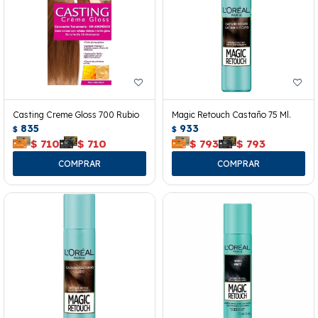
Casting Creme Gloss 700 Rubio
Magic Retouch Castaño 75 Ml.
835
933
$
$
$
710
$
710
$
793
$
793