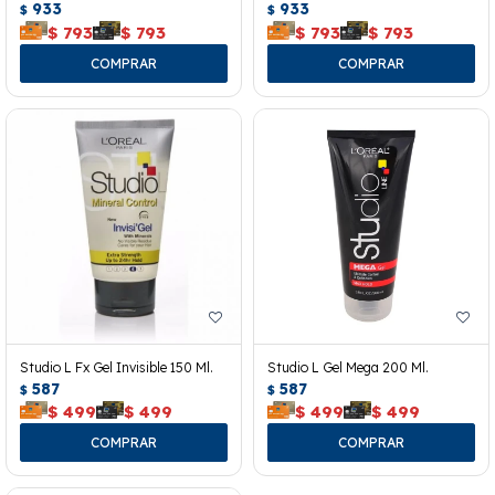
933
933
$
$
$
793
$
793
$
793
$
793
Studio L Fx Gel Invisible 150 Ml.
Studio L Gel Mega 200 Ml.
587
587
$
$
$
499
$
499
$
499
$
499