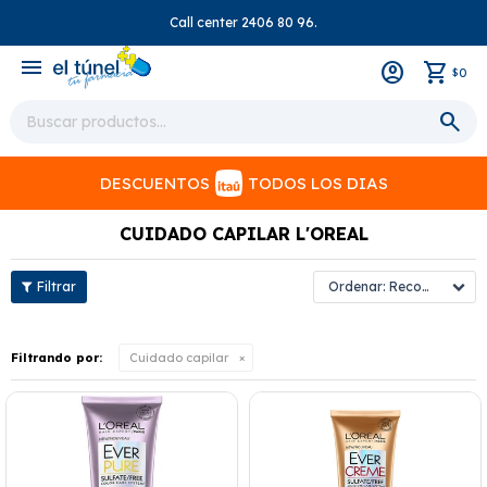
Call center 2406 80 96.
close
menu
0
$
DESCUENTOS
TODOS LOS DIAS
CUIDADO CAPILAR L'OREAL
Recomendados
Filtrando por:
Cuidado capilar