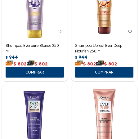
Shampoo Everpure Blonde 250
Shampoo L'oreal Ever Deep
Ml.
Nourish 250 Ml.
944
944
$
$
$
802
$
802
$
802
$
802