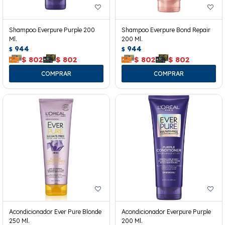
Shampoo Everpure Purple 200
Shampoo Everpure Bond Repair
Ml.
200 Ml.
944
944
$
$
$
802
$
802
$
802
$
802
Acondicionador Ever Pure Blonde
Acondicionador Everpure Purple
250 Ml.
200 Ml.