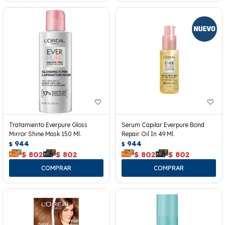
Tratamiento Everpure Gloss
Serum Capilar Everpure Bond
Mirror Shine Mask 150 Ml.
Repair Oil In 49 Ml.
944
944
$
$
$
802
$
802
$
802
$
802