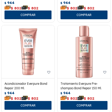
944
944
$
$
$
802
$
802
$
802
$
802
Acondicionador Everpure Bond
Tratamiento Everpure Pre-
Repair 200 Ml.
shampoo Bond Repair 150 Ml.
944
944
$
$
$
802
$
802
$
802
$
802