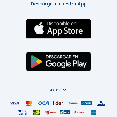
Descárgate nuestra App
expand_more
Mas info