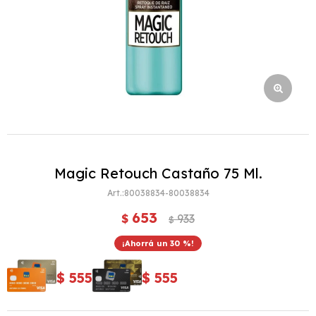
Magic Retouch Castaño 75 Ml.
80038834-80038834
653
$
933
$
30
$
555
$
555