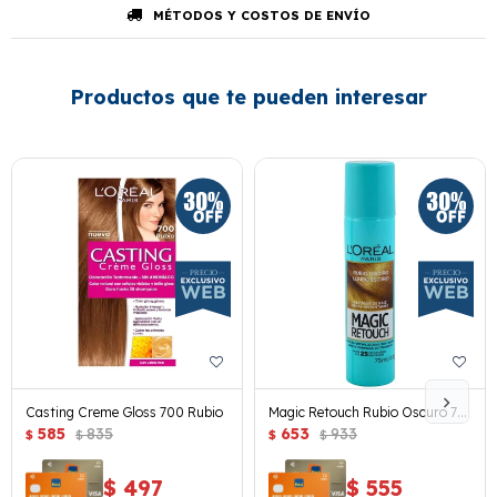
MÉTODOS Y COSTOS DE ENVÍO
Productos que te pueden interesar
Casting Creme Gloss 700 Rubio
Magic Retouch Rubio Oscuro 75
585
835
Ml.
653
933
$
$
$
$
$
497
$
555