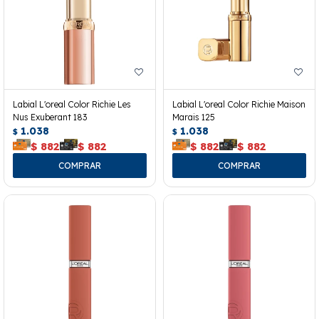
Labial L'oreal Color Richie Les
Labial L'oreal Color Richie Maison
Nus Exuberant 183
Marais 125
1.038
1.038
$
$
$
882
$
882
$
882
$
882