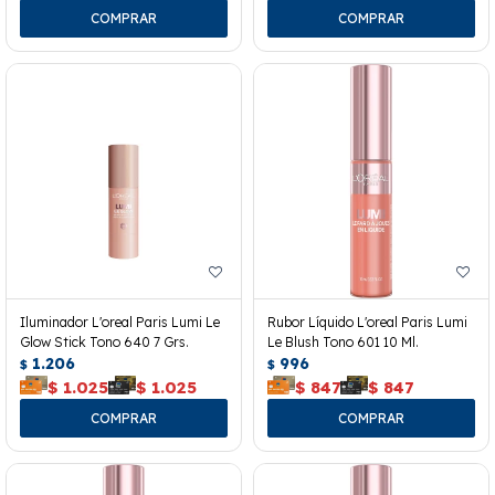
Iluminador L'oreal Paris Lumi Le
Rubor Líquido L'oreal Paris Lumi
Glow Stick Tono 640 7 Grs.
Le Blush Tono 601 10 Ml.
1.206
996
$
$
$
1.025
$
1.025
$
847
$
847