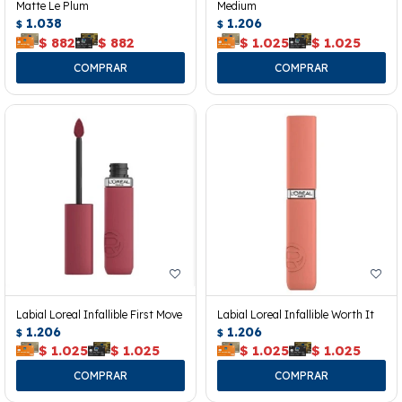
Matte Le Plum
Medium
1.038
1.206
$
$
$
882
$
882
$
1.025
$
1.025
Labial Loreal Infallible First Move
Labial Loreal Infallible Worth It
1.206
1.206
$
$
$
1.025
$
1.025
$
1.025
$
1.025