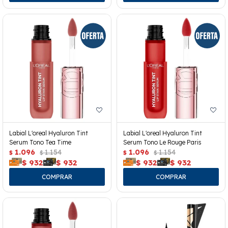
Labial L'oreal Hyaluron Tint
Labial L'oreal Hyaluron Tint
Serum Tono Tea Time
Serum Tono Le Rouge Paris
1.096
1.154
1.096
1.154
$
$
$
$
$
932
$
932
$
932
$
932