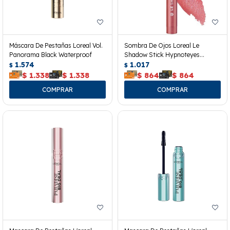
Máscara De Pestañas Loreal Vol.
Sombra De Ojos Loreal Le
Panorama Black Waterproof
Shadow Stick Hypnoteyes
1.574
Cloudy Rose 118
1.017
$
$
$
1.338
$
1.338
$
864
$
864