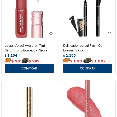
Labial L'oreal Hyaluron Tint
Delineador Loreal Flash Cat
Serum Tono Bordeaux Please
Eyeliner Black
1.154
1.185
$
$
$
981
$
981
$
1.007
$
1.007