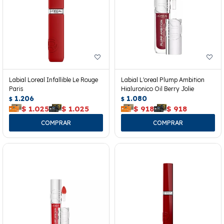
Labial Loreal Infallible Le Rouge
Labial L'oreal Plump Ambition
Paris
Hialuronico Oil Berry Jolie
1.206
1.080
$
$
$
1.025
$
1.025
$
918
$
918