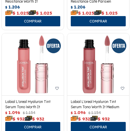
Resistance Worth It
Resistance Café Parisien
1.206
1.206
$
$
$
1.025
$
1.025
$
1.025
$
1.025
Labial L'oreal Hyaluron Tint
Labial L'oreal Hyaluron Tint
Serum Tono Worth It
Serum Tono Worth It Medium
1.096
1.154
1.096
1.154
$
$
$
$
$
932
$
932
$
932
$
932