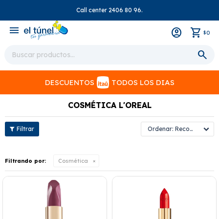
Call center 2406 80 96.
close
menu
0
$
DESCUENTOS
TODOS LOS DIAS
COSMÉTICA L'OREAL
Recomendados
Filtrando por:
Cosmética