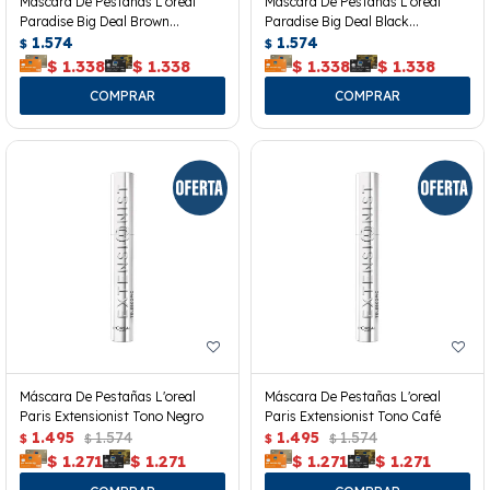
Mascara De Pestañas L'oreal
Mascara De Pestañas L'oreal
Paradise Big Deal Brown
Paradise Big Deal Black
Washeable
1.574
Waterproof
1.574
$
$
$
1.338
$
1.338
$
1.338
$
1.338
Máscara De Pestañas L'oreal
Máscara De Pestañas L'oreal
Paris Extensionist Tono Negro
Paris Extensionist Tono Café
1.495
1.574
1.495
1.574
$
$
$
$
$
1.271
$
1.271
$
1.271
$
1.271