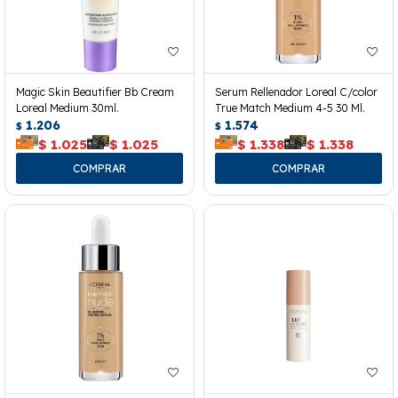
Magic Skin Beautifier Bb Cream
Serum Rellenador Loreal C/color
Loreal Medium 30ml.
True Match Medium 4-5 30 Ml.
1.206
1.574
$
$
$
1.025
$
1.025
$
1.338
$
1.338