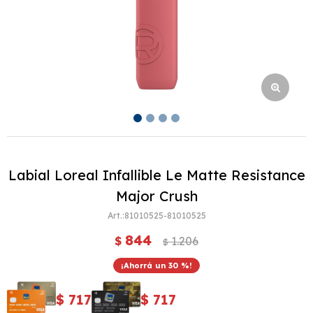
Labial Loreal Infallible Le Matte Resistance
Major Crush
81010525-81010525
844
$
1.206
$
30
$
717
$
717