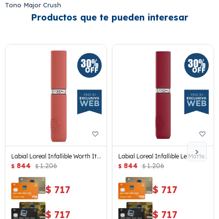
Tono Major Crush
Productos que te pueden interesar
Labial Loreal Infallible Worth It
Labial Loreal Infallible Le Matte
Medium
844
1.206
Resistance Wine Not?
844
1.206
$
$
$
$
$
717
$
717
$
717
$
717