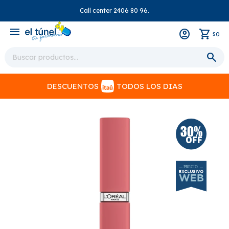
Call center 2406 80 96.
close
menu
0
$
DESCUENTOS
TODOS LOS DIAS