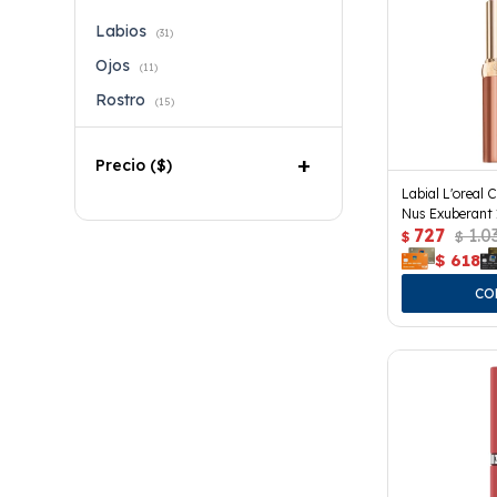
Labios
(31)
Ojos
(11)
Rostro
(15)
Precio
($)
Labial L'oreal C
Nus Exuberant 
727
1.0
$
$
$
618