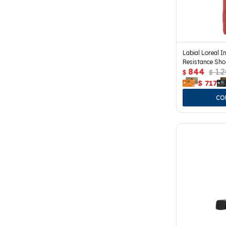
Labial Loreal In
Resistance Sho
844
1.
$
$
$
717