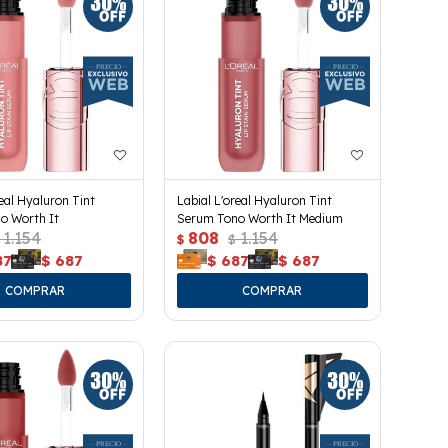
real Hyaluron Tint
Labial L'oreal Hyaluron Tint
o Worth It
Serum Tono Worth It Medium
1.154
808
1.154
$
$
87
$
687
$
687
$
687