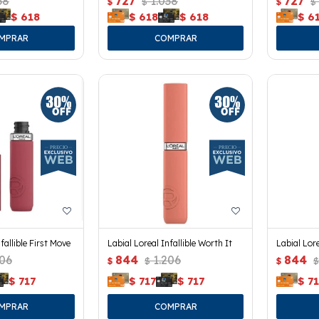
38
727
1.038
727
$
$
$
$
$
618
$
618
$
618
$
6
fallible First Move
Labial Loreal Infallible Worth It
Labial Lore
206
844
1.206
844
$
$
$
$
$
717
$
717
$
717
$
71