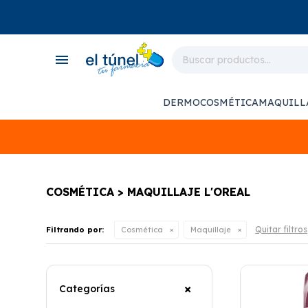
close
store
menu
local_shipping
monitor_heart
DERMOCOSMÉTICA
MAQUILL
support_agent
COSMÉTICA > MAQUILLAJE L'OREAL
Quitar filtros
Filtrando por:
Cosmética
Maquillaje
Categorías