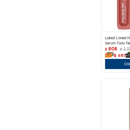
Labial L'oreal 
Serum Tono Te
808
1.1
$
$
$
687