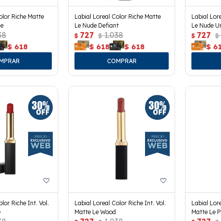
olor Riche Matte
Labial Loreal Color Riche Matte
Labial Lor
se
Le Nude Defiant
Le Nude U
38
727
1.038
727
$
$
$
$
$
618
$
618
$
618
$
6
lor Riche Int. Vol.
Labial Loreal Color Riche Int. Vol.
Labial Lore
e
Matte Le Wood
Matte Le 