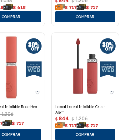
1.038
844
1.206
$
$
18
$
618
$
717
$
717
al Infallible Rose Heat
Labial Loreal Infallible Crush
Alert
1.206
844
1.206
$
$
7
$
717
$
717
$
717