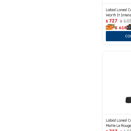
Labial Loreal C
Worth It Inten
727
1.0
$
$
$
618
Labial Loreal Co
Matte Le Roug