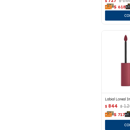
727
1.0
$
$
$
618
Labial Loreal In
844
1.
$
$
$
717