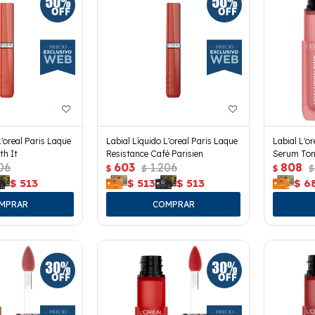
L'oreal Paris Laque
Labial Líquido L'oreal Paris Laque
Labial L'o
th It
Resistance Café Parisien
Serum Ton
06
603
1.206
808
$
$
$
$
$
513
$
513
$
513
$
6