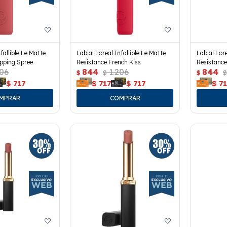
fallible Le Matte
Labial Loreal Infallible Le Matte
Labial Lore
pping Spree
Resistance French Kiss
Resistanc
206
844
1.206
844
$
$
$
$
$
717
$
717
$
717
$
71