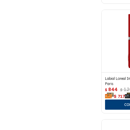
Labial Loreal I
Paris
844
1.
$
$
$
717