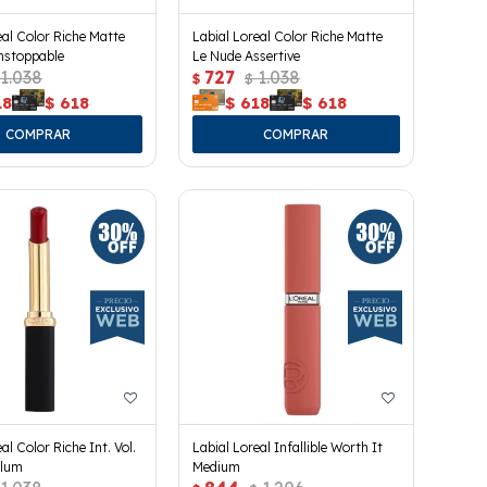
eal Color Riche Matte
Labial Loreal Color Riche Matte
nstoppable
Le Nude Assertive
1.038
727
1.038
$
$
18
$
618
$
618
$
618
al Color Riche Int. Vol.
Labial Loreal Infallible Worth It
Plum
Medium