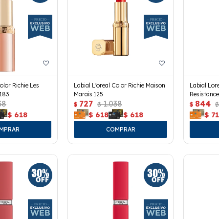
olor Richie Les
Labial L'oreal Color Richie Maison
Labial Lore
183
Marais 125
Resistanc
38
727
1.038
844
$
$
$
$
$
618
$
618
$
618
$
71