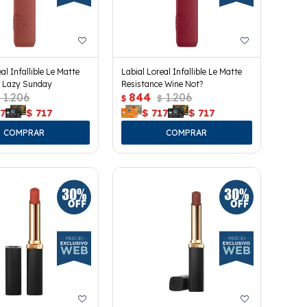
al Infallible Le Matte
Labial Loreal Infallible Le Matte
e Lazy Sunday
Resistance Wine Not?
1.206
844
1.206
$
$
7
$
717
$
717
$
717