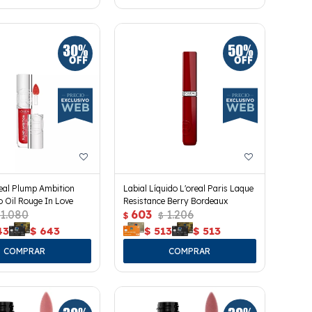
real Plump Ambition
Labial Líquido L'oreal Paris Laque
o Oil Rouge In Love
Resistance Berry Bordeaux
1.080
603
1.206
$
$
43
$
643
$
513
$
513