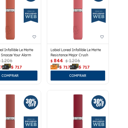
al Infallible Le Matte
Labial Loreal Infallible Le Matte
e Snooze Your Alarm
Resistance Major Crush
1.206
844
1.206
$
$
7
$
717
$
717
$
717