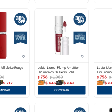
nfallible Le Rouge
Labial L'oreal Plump Ambition
Labial L'o
Hialuronico Oil Berry Jolie
Hialuronic
206
756
1.080
756
$
$
$
$
$
717
$
643
$
643
$
6