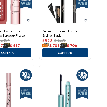
real Hyaluron Tint
Delineador Loreal Flash Cat
o Bordeaux Please
Eyeliner Black
1.154
830
1.185
$
$
87
$
687
$
706
$
706