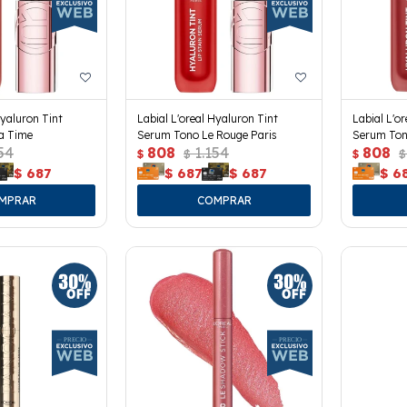
Hyaluron Tint
Labial L'oreal Hyaluron Tint
Labial L'o
a Time
Serum Tono Le Rouge Paris
Serum Ton
54
808
1.154
808
$
$
$
$
$
687
$
687
$
687
$
6