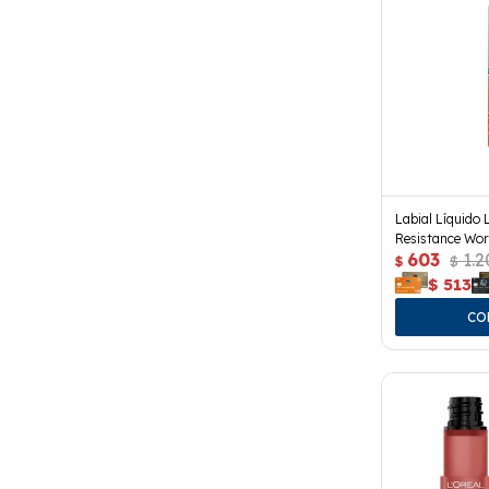
Labial Líquido 
Resistance Wor
603
1.2
$
$
$
513