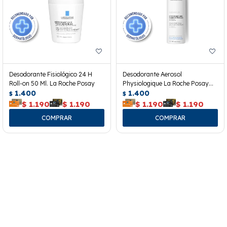
Desodorante Fisiológico 24 H
Desodorante Aerosol
Roll-on 50 Ml. La Roche Posay
Physiologique La Roche Posay
1.400
150 Ml.
1.400
$
$
$
1.190
$
1.190
$
1.190
$
1.190