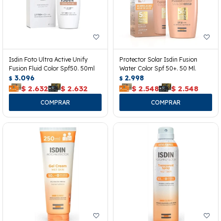
Isdin Foto Ultra Active Unify
Protector Solar Isdin Fusion
Fusion Fluid Color Spf50. 50ml
Water Color Spf 50+. 50 Ml.
3.096
2.998
$
$
$
2.632
$
2.632
$
2.548
$
2.548