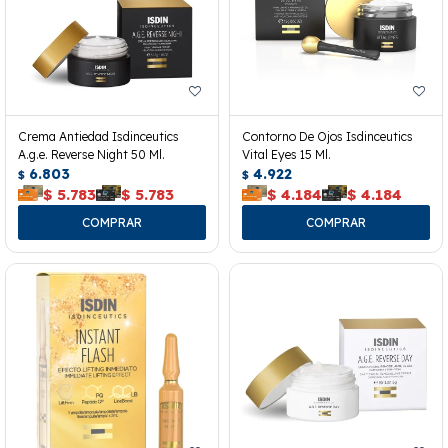
Crema Antiedad Isdinceutics
Contorno De Ojos Isdinceutics
A.g.e. Reverse Night 50 Ml.
Vital Eyes 15 Ml.
6.803
4.922
$
$
$
5.783
$
5.783
$
4.184
$
4.184