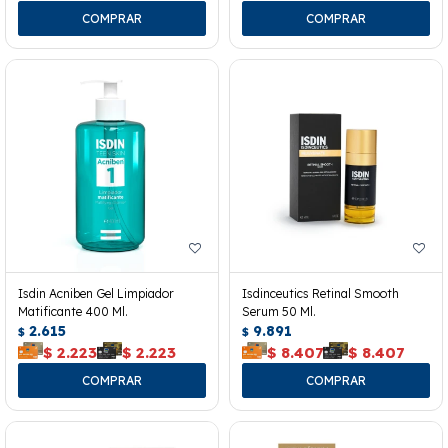
Isdin Acniben Gel Limpiador
Isdinceutics Retinal Smooth
Matificante 400 Ml.
Serum 50 Ml.
2.615
9.891
$
$
$
2.223
$
2.223
$
8.407
$
8.407