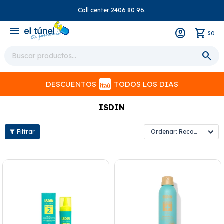
Call center 2406 80 96.
close
menu
0
$
DESCUENTOS
TODOS LOS DIAS
ISDIN
Recomendados