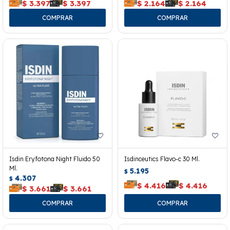
$
3.397
$
3.397
$
2.164
$
2.164
Isdin Eryfotona Night Fluido 50
Isdinceutics Flavo-c 30 Ml.
Ml.
5.195
$
4.307
$
$
4.416
$
4.416
$
3.661
$
3.661