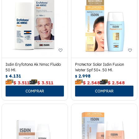
Isdin Eryfotona Ak Nmsc Fluido
Protector Solar Isdin Fusion
50 Ml.
Water Spf 50+. 50 Ml.
4.131
2.998
$
$
$
3.511
$
3.511
$
2.548
$
2.548