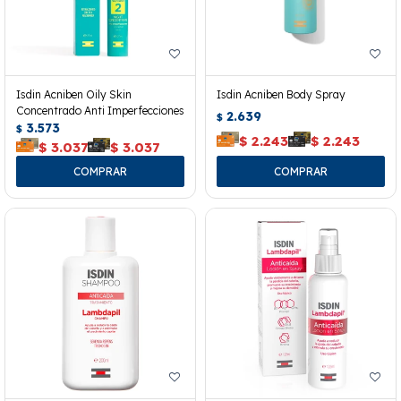
Isdin Acniben Oily Skin
Isdin Acniben Body Spray
Concentrado Anti Imperfecciones
2.639
$
3.573
$
$
2.243
$
2.243
$
3.037
$
3.037