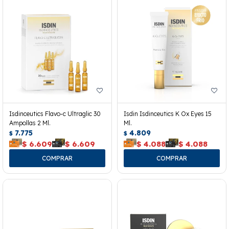
Isdinceutics Flavo-c Ultraglic 30
Isdin Isdinceutics K Ox Eyes 15
Ampollas 2 Ml.
Ml.
7.775
4.809
$
$
$
6.609
$
6.609
$
4.088
$
4.088