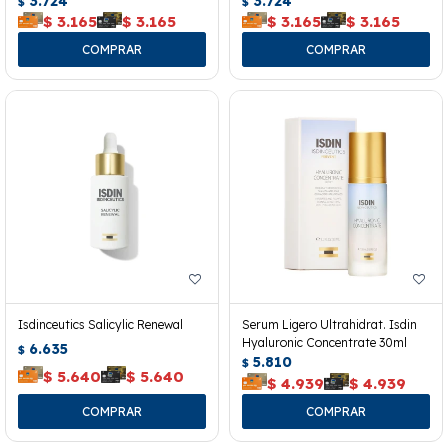
3.724
3.724
$
$
$
3.165
$
3.165
$
3.165
$
3.165
Isdinceutics Salicylic Renewal
Serum Ligero Ultrahidrat. Isdin
Hyaluronic Concentrate 30ml
6.635
$
5.810
$
$
5.640
$
5.640
$
4.939
$
4.939