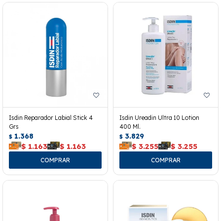
Isdin Reparador Labial Stick 4
Isdin Ureadin Ultra 10 Lotion
Grs
400 Ml.
1.368
3.829
$
$
$
1.163
$
1.163
$
3.255
$
3.255