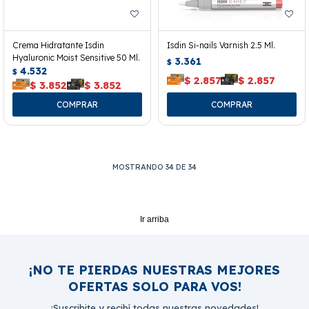
Crema Hidratante Isdin
Isdin Si-nails Varnish 2.5 Ml.
Hyaluronic Moist Sensitive 50 Ml.
3.361
$
4.532
$
$
2.857
$
2.857
$
3.852
$
3.852
MOSTRANDO
34
DE
34
Ir arriba
¡NO TE PIERDAS NUESTRAS MEJORES
OFERTAS SOLO PARA VOS!
¡Suscribite y recibí todas nuestras novedades!