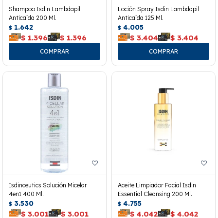
Shampoo Isdin Lambdapil
Loción Spray Isdin Lambdapil
Anticaída 200 Ml.
Anticaída 125 Ml.
1.642
4.005
$
$
$
1.396
$
1.396
$
3.404
$
3.404
Isdinceutics Solución Micelar
Aceite Limpiador Facial Isdin
4en1 400 Ml.
Essential Cleansing 200 Ml.
3.530
4.755
$
$
$
3.001
$
3.001
$
4.042
$
4.042