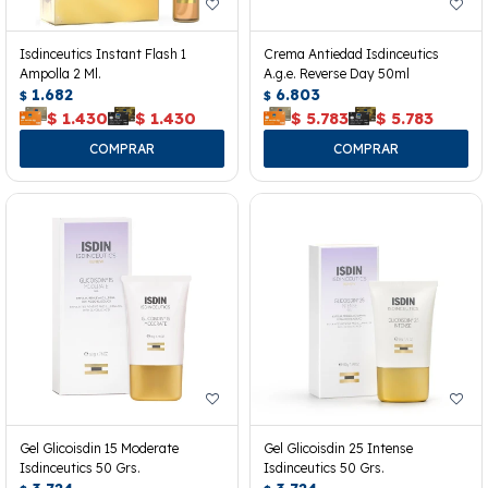
Isdinceutics Instant Flash 1
Crema Antiedad Isdinceutics
Ampolla 2 Ml.
A.g.e. Reverse Day 50ml
1.682
6.803
$
$
$
1.430
$
1.430
$
5.783
$
5.783
Gel Glicoisdin 15 Moderate
Gel Glicoisdin 25 Intense
Isdinceutics 50 Grs.
Isdinceutics 50 Grs.