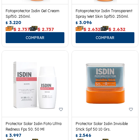
Fotoprotector Isdin Gel Cream
Fotoprotector Isdin Transparent
Spf50. 250ml.
Spray Wet Skin Spf50. 250ml.
3.220
3.096
$
$
$
2.737
$
2.737
$
2.632
$
2.632
Protector Solar Isdin Foto Ultra
Protector Solar Isdin Invisible
Redness Fps 50. 50 Ml
Stick Spf 50 10 Grs.
3.997
2.546
$
$