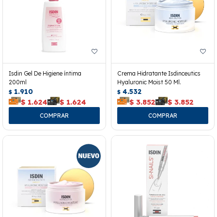
Isdin Gel De Higiene íntima
Crema Hidratante Isdinceutics
200ml
Hyaluronic Moist 50 Ml.
1.910
4.532
$
$
$
1.624
$
1.624
$
3.852
$
3.852