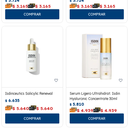
3.724
3.724
$
$
$
3.165
$
3.165
$
3.165
$
3.165
Isdinceutics Salicylic Renewal
Serum Ligero Ultrahidrat. Isdin
Hyaluronic Concentrate 30ml
6.635
$
5.810
$
$
5.640
$
5.640
$
4.939
$
4.939