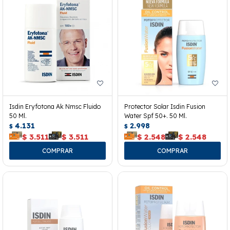
Isdin Eryfotona Ak Nmsc Fluido
Protector Solar Isdin Fusion
50 Ml.
Water Spf 50+. 50 Ml.
4.131
2.998
$
$
$
3.511
$
3.511
$
2.548
$
2.548