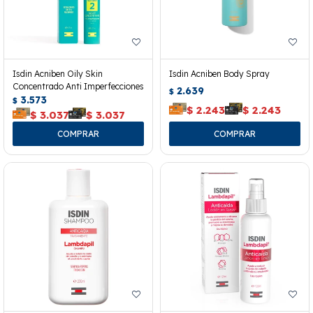
Isdin Acniben Oily Skin
Isdin Acniben Body Spray
Concentrado Anti Imperfecciones
2.639
$
3.573
$
$
2.243
$
2.243
$
3.037
$
3.037