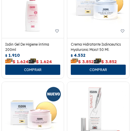
Isdin Gel De Higiene íntima
Crema Hidratante Isdinceutics
200ml
Hyaluronic Moist 50 Ml.
1.910
4.532
$
$
$
1.624
$
1.624
$
3.852
$
3.852