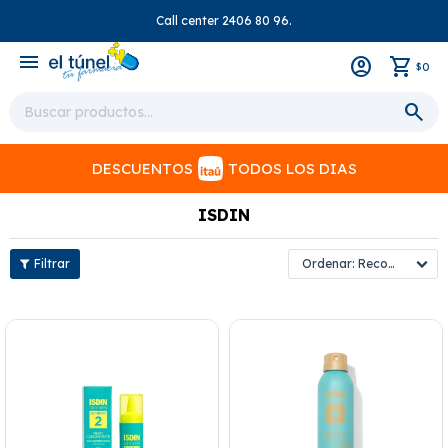
Call center 2406 80 96.
close
menu
0
$
DESCUENTOS
TODOS LOS DIAS
ISDIN
Recomendados