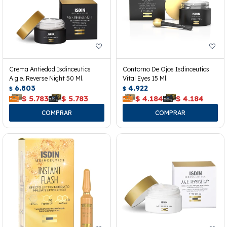
Crema Antiedad Isdinceutics
Contorno De Ojos Isdinceutics
A.g.e. Reverse Night 50 Ml.
Vital Eyes 15 Ml.
6.803
4.922
$
$
$
5.783
$
5.783
$
4.184
$
4.184