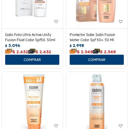
Isdin Foto Ultra Active Unify
Protector Solar Isdin Fusion
Fusion Fluid Color Spf50. 50ml
Water Color Spf 50+. 50 Ml.
3.096
2.998
$
$
$
2.632
$
2.632
$
2.548
$
2.548