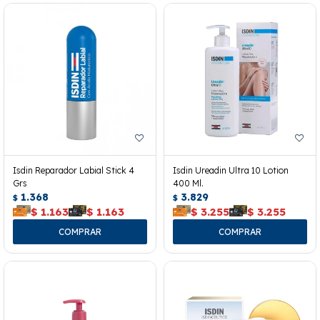
Isdin Reparador Labial Stick 4
Isdin Ureadin Ultra 10 Lotion
Grs
400 Ml.
1.368
3.829
$
$
$
1.163
$
1.163
$
3.255
$
3.255