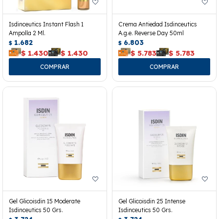
Isdinceutics Instant Flash 1
Crema Antiedad Isdinceutics
Ampolla 2 Ml.
A.g.e. Reverse Day 50ml
1.682
6.803
$
$
$
1.430
$
1.430
$
5.783
$
5.783
Gel Glicoisdin 15 Moderate
Gel Glicoisdin 25 Intense
Isdinceutics 50 Grs.
Isdinceutics 50 Grs.