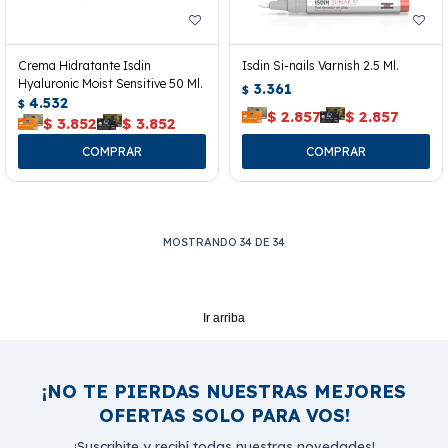
Crema Hidratante Isdin
Isdin Si-nails Varnish 2.5 Ml.
Hyaluronic Moist Sensitive 50 Ml.
3.361
$
4.532
$
$
2.857
$
2.857
$
3.852
$
3.852
MOSTRANDO
34
DE
34
Ir arriba
¡NO TE PIERDAS NUESTRAS MEJORES
OFERTAS SOLO PARA VOS!
¡Suscribite y recibí todas nuestras novedades!