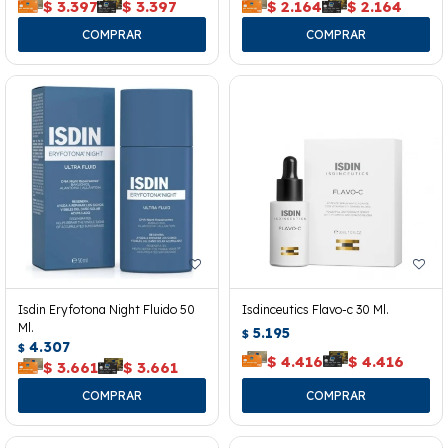
$
3.397
$
3.397
$
2.164
$
2.164
Isdin Eryfotona Night Fluido 50
Isdinceutics Flavo-c 30 Ml.
Ml.
5.195
$
4.307
$
$
4.416
$
4.416
$
3.661
$
3.661