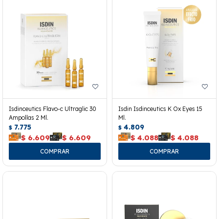
Isdinceutics Flavo-c Ultraglic 30
Isdin Isdinceutics K Ox Eyes 15
Ampollas 2 Ml.
Ml.
7.775
4.809
$
$
$
6.609
$
6.609
$
4.088
$
4.088