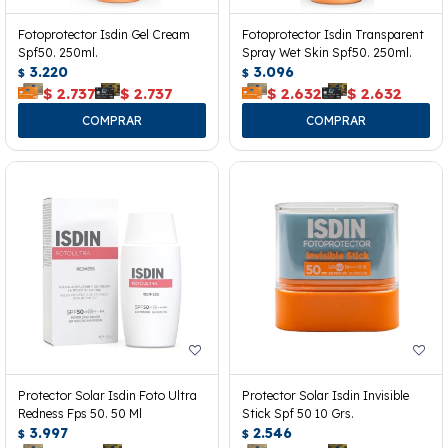
Fotoprotector Isdin Gel Cream
Fotoprotector Isdin Transparent
Spf50. 250ml.
Spray Wet Skin Spf50. 250ml.
3.220
3.096
$
$
$
2.737
$
2.737
$
2.632
$
2.632
Protector Solar Isdin Foto Ultra
Protector Solar Isdin Invisible
Redness Fps 50. 50 Ml
Stick Spf 50 10 Grs.
3.997
2.546
$
$