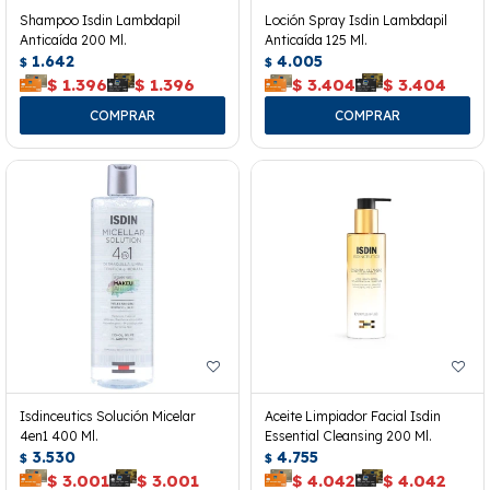
Shampoo Isdin Lambdapil
Loción Spray Isdin Lambdapil
Anticaída 200 Ml.
Anticaída 125 Ml.
1.642
4.005
$
$
$
1.396
$
1.396
$
3.404
$
3.404
Isdinceutics Solución Micelar
Aceite Limpiador Facial Isdin
4en1 400 Ml.
Essential Cleansing 200 Ml.
3.530
4.755
$
$
$
3.001
$
3.001
$
4.042
$
4.042