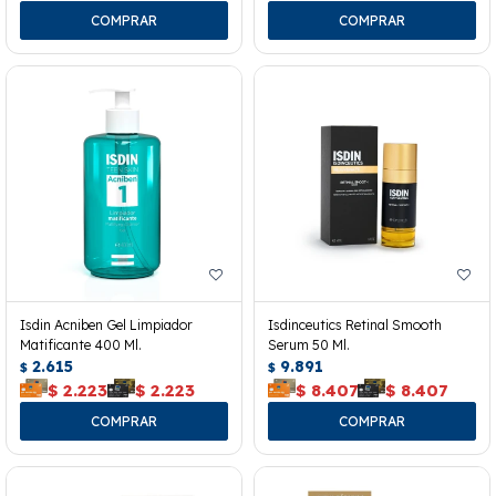
Isdin Acniben Gel Limpiador
Isdinceutics Retinal Smooth
Matificante 400 Ml.
Serum 50 Ml.
2.615
9.891
$
$
$
2.223
$
2.223
$
8.407
$
8.407