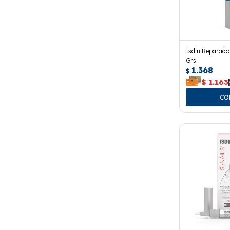
Isdin Reparador
Grs
1.368
$
$
1.163