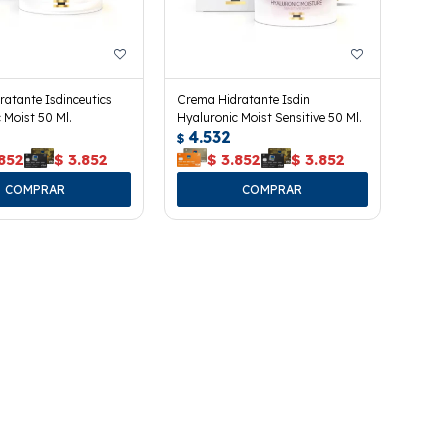
atante Isdinceutics
Crema Hidratante Isdin
 Moist 50 Ml.
Hyaluronic Moist Sensitive 50 Ml.
4.532
$
852
$
3.852
$
3.852
$
3.852