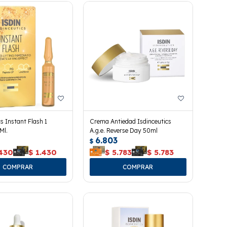
cs Instant Flash 1
Crema Antiedad Isdinceutics
Ml.
A.g.e. Reverse Day 50ml
6.803
$
.430
$
1.430
$
5.783
$
5.783