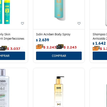
ily Skin
Isdin Acniben Body Spray
Shampoo I
ti Imperfecciones
Anticaída 
2.639
$
1.642
$
$
2.243
$
2.243
$
3.037
$
1