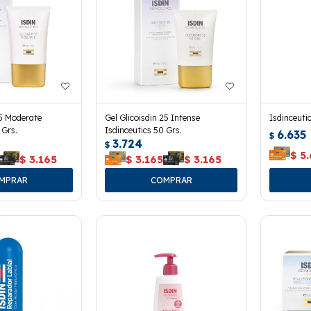
15 Moderate
Gel Glicoisdin 25 Intense
Isdinceuti
 Grs.
Isdinceutics 50 Grs.
6.635
$
3.724
$
$
5
$
3.165
$
3.165
$
3.165