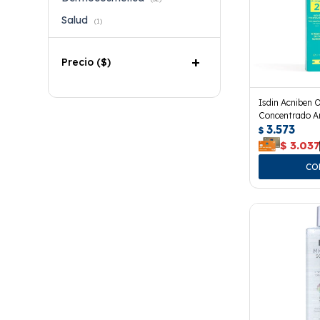
Salud
(1)
Precio
($)
Isdin Acniben O
Concentrado An
3.573
$
$
3.037