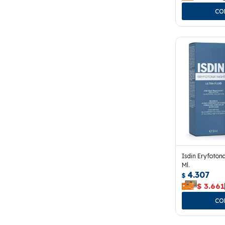
Isdin Eryfotona
Ml.
4.307
$
$
3.661