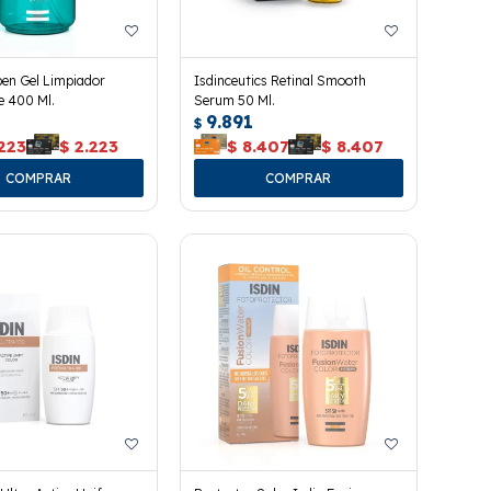
ben Gel Limpiador
Isdinceutics Retinal Smooth
e 400 Ml.
Serum 50 Ml.
9.891
$
223
$
2.223
$
8.407
$
8.407