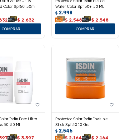
 Ultra Active Unify
Protector Solar Isdin Fusion
id Color Spf50. 50ml
Water Color Spf 50+. 50 Ml.
2.998
$
.632
$
2.632
$
2.548
$
2.548
Solar Isdin Foto Ultra
Protector Solar Isdin Invisible
s 50. 50 Ml
Stick Spf 50 10 Grs.
2.546
$
397
$
3.397
$
2.164
$
2.164