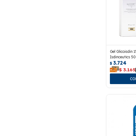
Gel Glicoisdin 
Isdinceutics 50
3.724
$
$
3.165