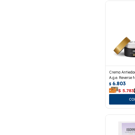
Crema Antiedad
A.g.e. Reverse 
6.803
$
$
5.783