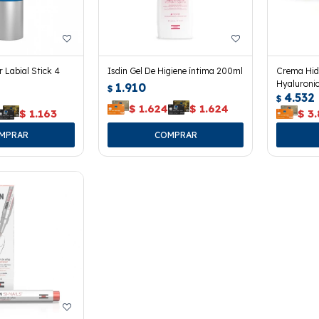
 Labial Stick 4
Isdin Gel De Higiene íntima 200ml
Crema Hidr
Hyaluronic
1.910
$
4.532
$
$
1.624
$
1.624
$
1.163
$
3.