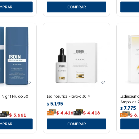
 Night Fluido 50
Isdinceutics Flavo-c 30 Ml.
Isdinceutic
Ampollas 2
5.195
$
7.775
$
$
4.416
$
4.416
$
3.661
$
6