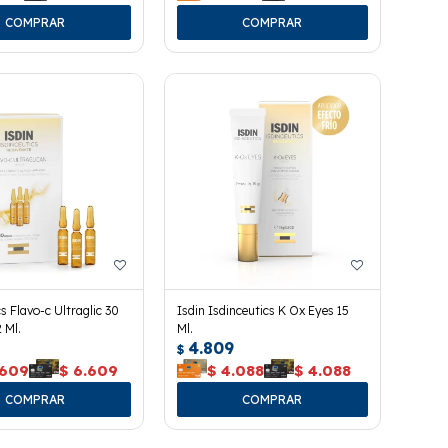
s Flavo-c Ultraglic 30
Isdin Isdinceutics K Ox Eyes 15
 Ml.
Ml.
4.809
$
.609
$
6.609
$
4.088
$
4.088