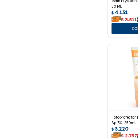
Isdin Eryfoton
50 Ml.
4.131
$
$
3.511
Fotoprotector 
Spf50. 250ml.
3.220
$
$
2.737