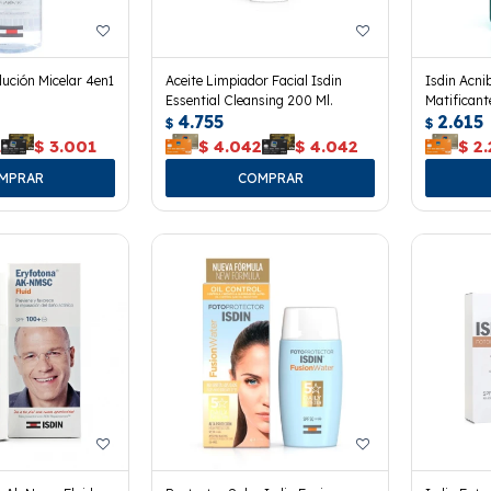
lución Micelar 4en1
Aceite Limpiador Facial Isdin
Isdin Acni
Essential Cleansing 200 Ml.
Matificant
4.755
2.615
$
$
1
$
3.001
$
4.042
$
4.042
$
2.