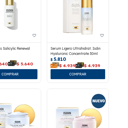
cs Salicylic Renewal
Serum Ligero Ultrahidrat. Isdin
Hyaluronic Concentrate 30ml
5.810
$
.640
$
5.640
$
4.939
$
4.939