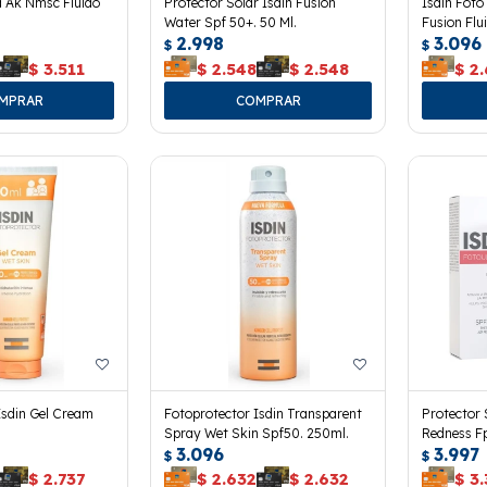
a Ak Nmsc Fluido
Protector Solar Isdin Fusion
Isdin Foto
Water Spf 50+. 50 Ml.
Fusion Flu
2.998
3.096
$
$
$
3.511
$
2.548
$
2.548
$
2
Isdin Gel Cream
Fotoprotector Isdin Transparent
Protector 
Spray Wet Skin Spf50. 250ml.
Redness Fp
3.096
3.997
$
$
$
2.737
$
2.632
$
2.632
$
3.