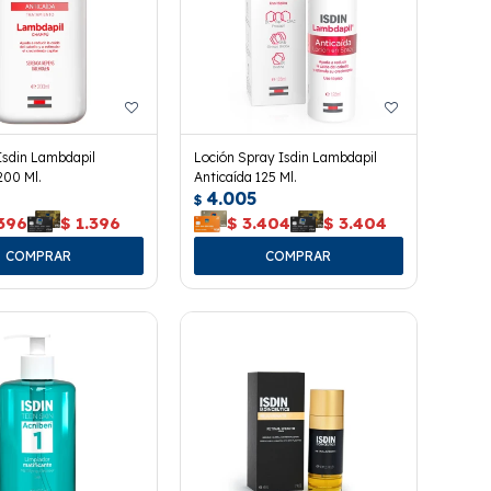
sdin Lambdapil
Loción Spray Isdin Lambdapil
200 Ml.
Anticaída 125 Ml.
4.005
$
.396
$
1.396
$
3.404
$
3.404