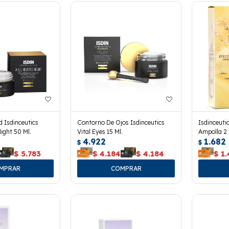
 Isdinceutics
Contorno De Ojos Isdinceutics
Isdinceuti
Night 50 Ml.
Vital Eyes 15 Ml.
Ampolla 2 
4.922
1.682
$
$
$
5.783
$
4.184
$
4.184
$
1