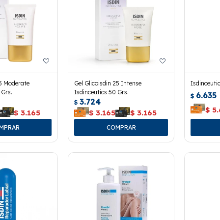
15 Moderate
Gel Glicoisdin 25 Intense
Isdinceuti
 Grs.
Isdinceutics 50 Grs.
6.635
$
3.724
$
$
5
$
3.165
$
3.165
$
3.165