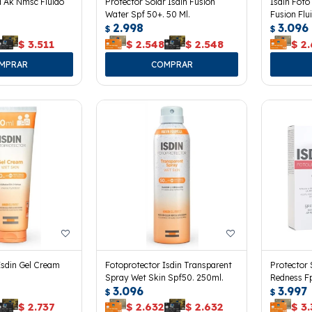
a Ak Nmsc Fluido
Protector Solar Isdin Fusion
Isdin Foto
Water Spf 50+. 50 Ml.
Fusion Flu
2.998
3.096
$
$
$
3.511
$
2.548
$
2.548
$
2
Isdin Gel Cream
Fotoprotector Isdin Transparent
Protector 
Spray Wet Skin Spf50. 250ml.
Redness Fp
3.096
3.997
$
$
$
2.737
$
2.632
$
2.632
$
3.