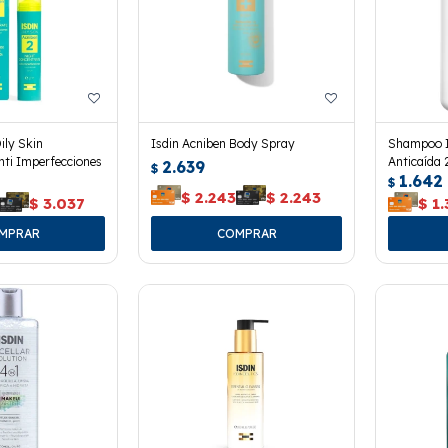
ily Skin
Isdin Acniben Body Spray
Shampoo I
ti Imperfecciones
Anticaída 
2.639
$
1.642
$
$
2.243
$
2.243
$
3.037
$
1