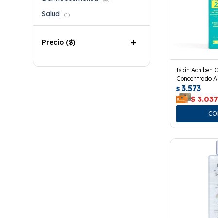
Salud
(1)
Precio
($)
Isdin Acniben O
Concentrado An
3.573
$
$
3.037