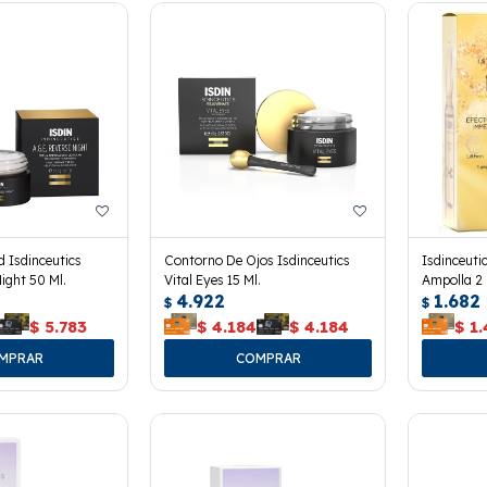
 Isdinceutics
Contorno De Ojos Isdinceutics
Isdinceuti
Night 50 Ml.
Vital Eyes 15 Ml.
Ampolla 2 
4.922
1.682
$
$
$
5.783
$
4.184
$
4.184
$
1