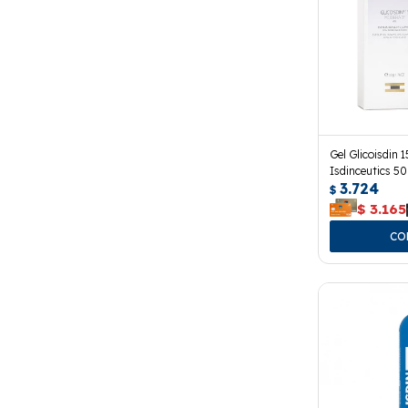
Gel Glicoisdin 
Isdinceutics 50
3.724
$
$
3.165