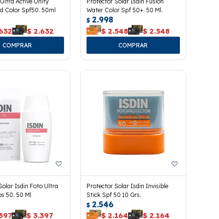
 Ultra Active Unify
Protector Solar Isdin Fusion
id Color Spf50. 50ml
Water Color Spf 50+. 50 Ml.
2.998
$
.632
$
2.632
$
2.548
$
2.548
Solar Isdin Foto Ultra
Protector Solar Isdin Invisible
s 50. 50 Ml
Stick Spf 50 10 Grs.
2.546
$
397
$
3.397
$
2.164
$
2.164