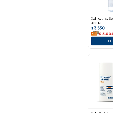
Isdinceutics So
400 Ml.
3.530
$
$
3.00