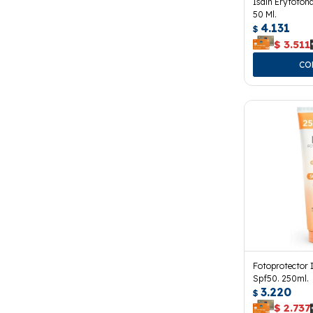
Isdin Eryfoton
50 Ml.
4.131
$
$
3.511
Fotoprotector 
Spf50. 250ml.
3.220
$
$
2.737