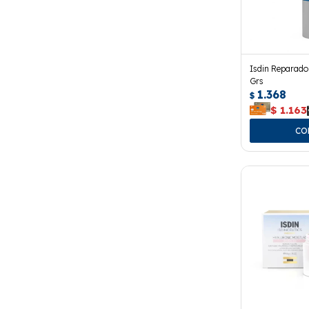
Isdin Reparador
Grs
1.368
$
$
1.163