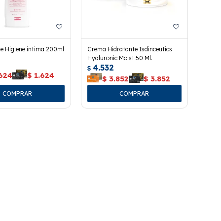
De Higiene íntima 200ml
Crema Hidratante Isdinceutics
Hyaluronic Moist 50 Ml.
4.532
$
.624
$
1.624
$
3.852
$
3.852