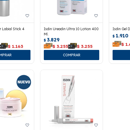
 Labial Stick 4
Isdin Ureadin Ultra 10 Lotion 400
Isdin Gel 
Ml.
1.910
$
3.829
$
$
1
$
1.163
$
3.255
$
3.255