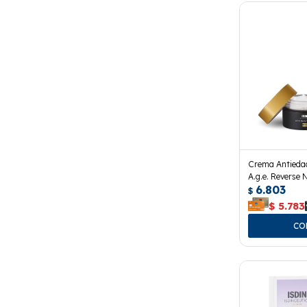
Crema Antiedad
A.g.e. Reverse 
6.803
$
$
5.783