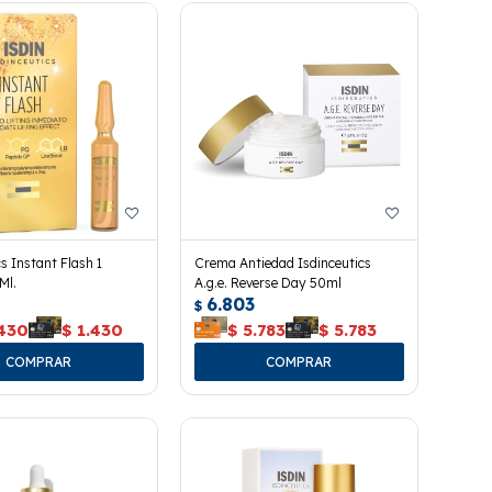
cs Instant Flash 1
Crema Antiedad Isdinceutics
Ml.
A.g.e. Reverse Day 50ml
6.803
$
.430
$
1.430
$
5.783
$
5.783