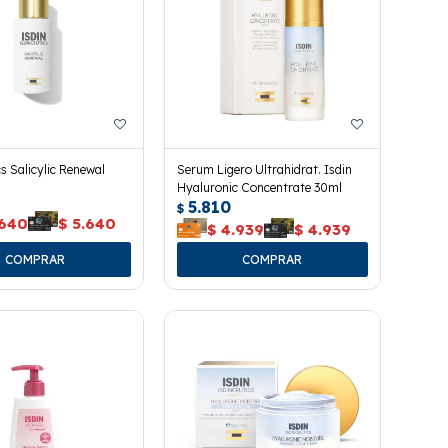
cs Salicylic Renewal
Serum Ligero Ultrahidrat. Isdin
Hyaluronic Concentrate 30ml
5.810
$
.640
$
5.640
$
4.939
$
4.939