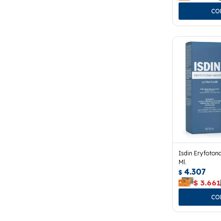
Isdin Eryfotona
Ml.
4.307
$
$
3.661