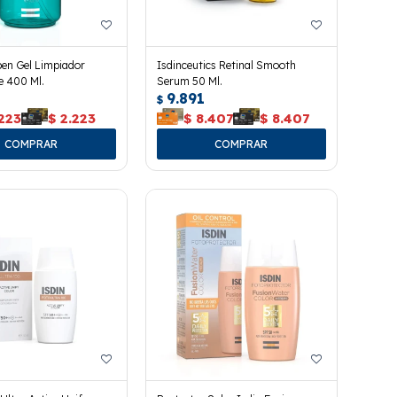
ben Gel Limpiador
Isdinceutics Retinal Smooth
e 400 Ml.
Serum 50 Ml.
9.891
$
223
$
2.223
$
8.407
$
8.407