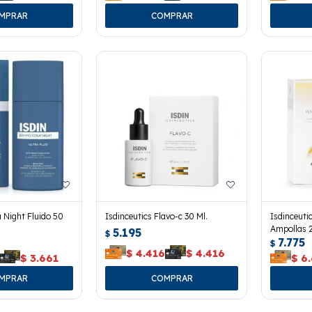
 Night Fluido 50
Isdinceutics Flavo-c 30 Ml.
Isdinceutic
Ampollas 2
5.195
$
7.775
$
$
4.416
$
4.416
$
3.661
$
6