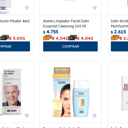
lución Micelar 4en1
Aceite Limpiador Facial Isdin
Isdin Acni
Essential Cleansing 200 Ml.
Matificant
4.755
2.615
$
$
1
$
3.001
$
4.042
$
4.042
$
2.