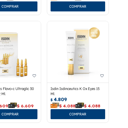
s Flavo-c Ultraglic 30
Isdin Isdinceutics K Ox Eyes 15
 Ml.
Ml.
4.809
$
.609
$
6.609
$
4.088
$
4.088