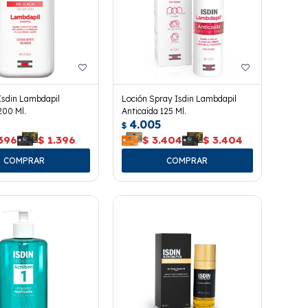
sdin Lambdapil
Loción Spray Isdin Lambdapil
200 Ml.
Anticaída 125 Ml.
4.005
$
.396
$
1.396
$
3.404
$
3.404