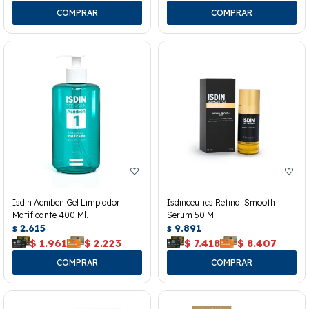
Isdin Acniben Gel Limpiador
Isdinceutics Retinal Smooth
Matificante 400 Ml.
Serum 50 Ml.
2.615
9.891
$
$
$
1.961
$
2.223
$
7.418
$
8.407