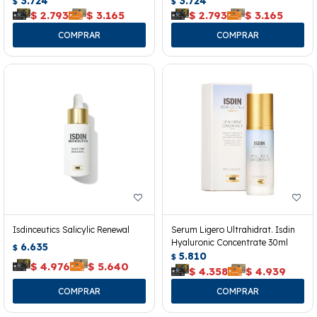
3.724
3.724
$
$
$
2.793
$
3.165
$
2.793
$
3.165
Isdinceutics Salicylic Renewal
Serum Ligero Ultrahidrat. Isdin
Hyaluronic Concentrate 30ml
6.635
$
5.810
$
$
4.976
$
5.640
$
4.358
$
4.939