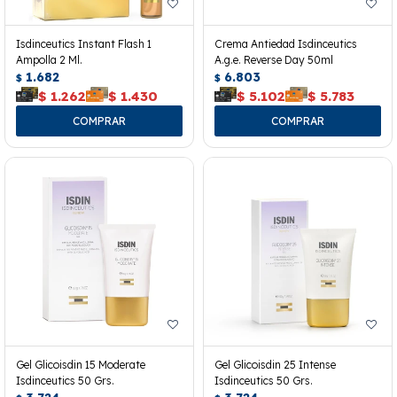
Isdinceutics Instant Flash 1
Crema Antiedad Isdinceutics
Ampolla 2 Ml.
A.g.e. Reverse Day 50ml
1.682
6.803
$
$
$
1.262
$
1.430
$
5.102
$
5.783
Gel Glicoisdin 15 Moderate
Gel Glicoisdin 25 Intense
Isdinceutics 50 Grs.
Isdinceutics 50 Grs.