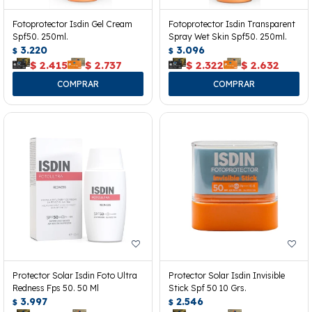
Fotoprotector Isdin Gel Cream
Fotoprotector Isdin Transparent
Spf50. 250ml.
Spray Wet Skin Spf50. 250ml.
3.220
3.096
$
$
$
2.415
$
2.737
$
2.322
$
2.632
Protector Solar Isdin Foto Ultra
Protector Solar Isdin Invisible
Redness Fps 50. 50 Ml
Stick Spf 50 10 Grs.
3.997
2.546
$
$