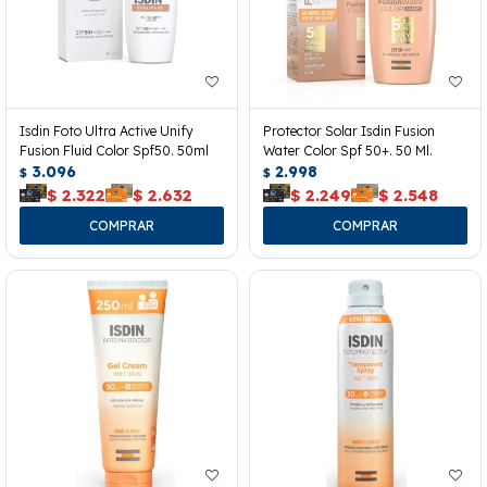
Isdin Foto Ultra Active Unify
Protector Solar Isdin Fusion
Fusion Fluid Color Spf50. 50ml
Water Color Spf 50+. 50 Ml.
3.096
2.998
$
$
$
2.322
$
2.632
$
2.249
$
2.548