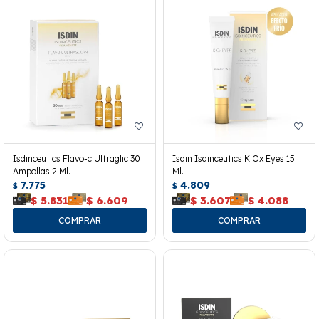
Isdinceutics Flavo-c Ultraglic 30
Isdin Isdinceutics K Ox Eyes 15
Ampollas 2 Ml.
Ml.
7.775
4.809
$
$
$
5.831
$
6.609
$
3.607
$
4.088