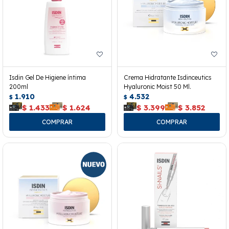
Isdin Gel De Higiene íntima
Crema Hidratante Isdinceutics
200ml
Hyaluronic Moist 50 Ml.
1.910
4.532
$
$
$
1.433
$
1.624
$
3.399
$
3.852