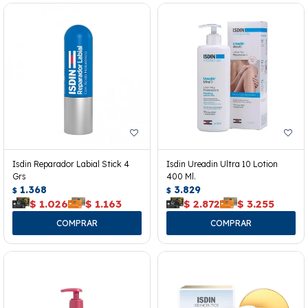
Isdin Reparador Labial Stick 4
Isdin Ureadin Ultra 10 Lotion
Grs
400 Ml.
1.368
3.829
$
$
$
1.026
$
1.163
$
2.872
$
3.255