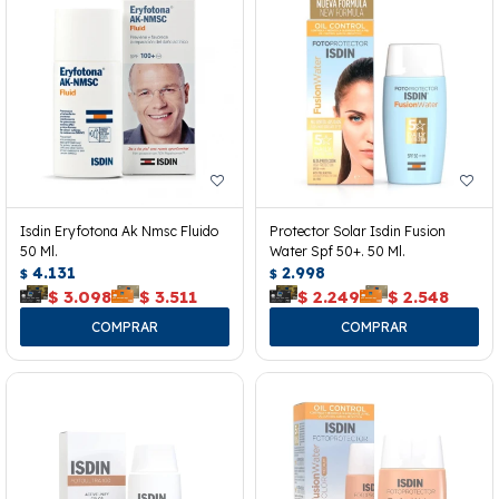
Isdin Eryfotona Ak Nmsc Fluido
Protector Solar Isdin Fusion
50 Ml.
Water Spf 50+. 50 Ml.
4.131
2.998
$
$
$
3.098
$
3.511
$
2.249
$
2.548