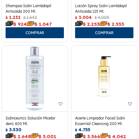
Shampoo Isdin Lambdapil
Loción Spray Isdin Lambdapil
Anticaída 200 Ml.
Anticaída 125 Ml.
1.232
1.642
3.004
4.005
$
$
$
$
$
924
$
1.047
$
2.253
$
2.553
Isdinceutics Solución Micelar
Aceite Limpiador Facial Isdin
4en1 400 Ml.
Essential Cleansing 200 Ml.
3.530
4.755
$
$
$
2.648
$
3.001
$
3.566
$
4.042