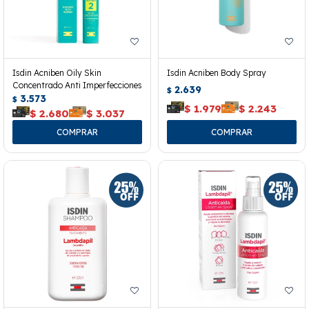
Isdin Acniben Oily Skin
Isdin Acniben Body Spray
Concentrado Anti Imperfecciones
2.639
$
3.573
$
$
1.979
$
2.243
$
2.680
$
3.037