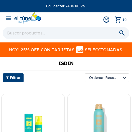
Call center 2406 80 96.
close
menu
0
$
HOY! 25% OFF CON TARJETAS
SELECCIONADAS.
ISDIN
Recomendados