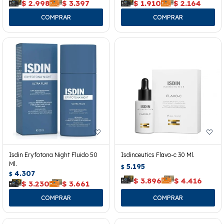
$
2.998
$
3.397
$
1.910
$
2.164
Isdin Eryfotona Night Fluido 50
Isdinceutics Flavo-c 30 Ml.
Ml.
5.195
$
4.307
$
$
3.896
$
4.416
$
3.230
$
3.661