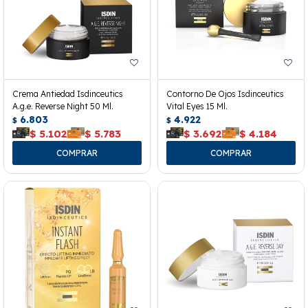
Crema Antiedad Isdinceutics
Contorno De Ojos Isdinceutics
A.g.e. Reverse Night 50 Ml.
Vital Eyes 15 Ml.
6.803
4.922
$
$
$
5.102
$
5.783
$
3.692
$
4.184