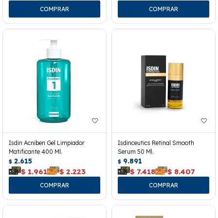
Isdin Acniben Gel Limpiador
Isdinceutics Retinal Smooth
Matificante 400 Ml.
Serum 50 Ml.
2.615
9.891
$
$
$
1.961
$
2.223
$
7.418
$
8.407