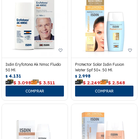
Isdin Eryfotona Ak Nmsc Fluido
Protector Solar Isdin Fusion
50 Ml.
Water Spf 50+. 50 Ml.
4.131
2.998
$
$
$
3.098
$
3.511
$
2.249
$
2.548