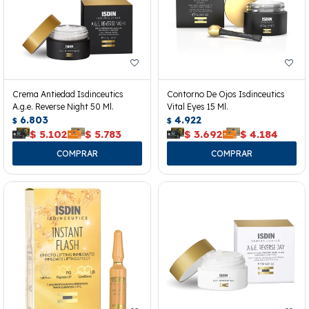
Crema Antiedad Isdinceutics
Contorno De Ojos Isdinceutics
A.g.e. Reverse Night 50 Ml.
Vital Eyes 15 Ml.
6.803
4.922
$
$
$
5.102
$
5.783
$
3.692
$
4.184