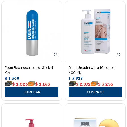
Isdin Reparador Labial Stick 4
Isdin Ureadin Ultra 10 Lotion
Grs
400 Ml.
1.368
3.829
$
$
$
1.026
$
1.163
$
2.872
$
3.255