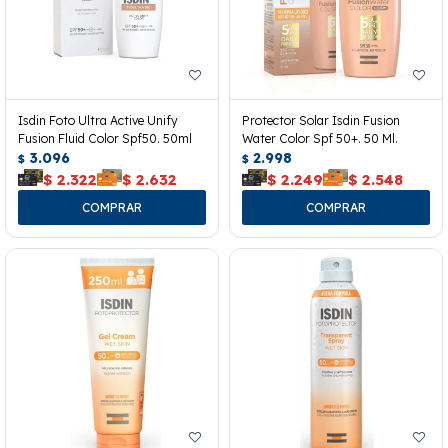
Isdin Foto Ultra Active Unify
Protector Solar Isdin Fusion
Fusion Fluid Color Spf50. 50ml
Water Color Spf 50+. 50 Ml.
3.096
2.998
$
$
$
2.322
$
2.632
$
2.249
$
2.548