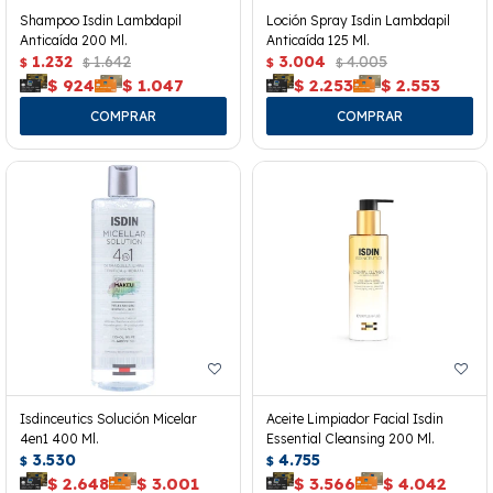
Shampoo Isdin Lambdapil
Loción Spray Isdin Lambdapil
Anticaída 200 Ml.
Anticaída 125 Ml.
1.232
1.642
3.004
4.005
$
$
$
$
$
924
$
1.047
$
2.253
$
2.553
Isdinceutics Solución Micelar
Aceite Limpiador Facial Isdin
4en1 400 Ml.
Essential Cleansing 200 Ml.
3.530
4.755
$
$
$
2.648
$
3.001
$
3.566
$
4.042