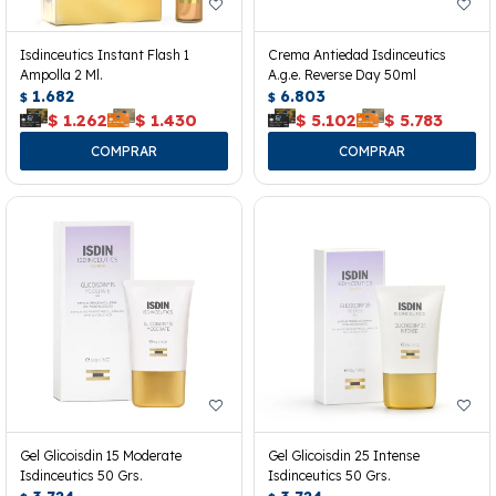
Isdinceutics Instant Flash 1
Crema Antiedad Isdinceutics
Ampolla 2 Ml.
A.g.e. Reverse Day 50ml
1.682
6.803
$
$
$
1.262
$
1.430
$
5.102
$
5.783
Gel Glicoisdin 15 Moderate
Gel Glicoisdin 25 Intense
Isdinceutics 50 Grs.
Isdinceutics 50 Grs.