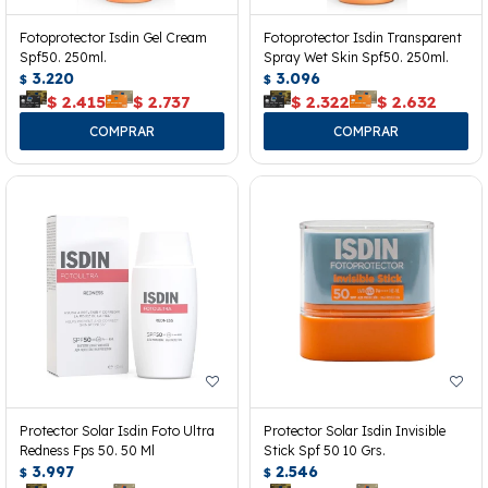
Fotoprotector Isdin Gel Cream
Fotoprotector Isdin Transparent
Spf50. 250ml.
Spray Wet Skin Spf50. 250ml.
3.220
3.096
$
$
$
2.415
$
2.737
$
2.322
$
2.632
Protector Solar Isdin Foto Ultra
Protector Solar Isdin Invisible
Redness Fps 50. 50 Ml
Stick Spf 50 10 Grs.
3.997
2.546
$
$