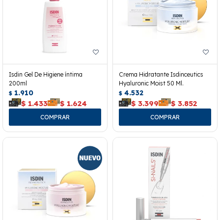
Isdin Gel De Higiene íntima
Crema Hidratante Isdinceutics
200ml
Hyaluronic Moist 50 Ml.
1.910
4.532
$
$
$
1.433
$
1.624
$
3.399
$
3.852