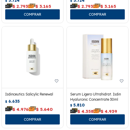
3.724
3.724
$
$
$
2.793
$
3.165
$
2.793
$
3.165
Isdinceutics Salicylic Renewal
Serum Ligero Ultrahidrat. Isdin
Hyaluronic Concentrate 30ml
6.635
$
5.810
$
$
4.976
$
5.640
$
4.358
$
4.939