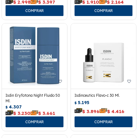
$
2.998
$
3.397
$
1.910
$
2.164
Isdin Eryfotona Night Fluido 50
Isdinceutics Flavo-c 30 Ml.
Ml.
5.195
$
4.307
$
$
3.896
$
4.416
$
3.230
$
3.661