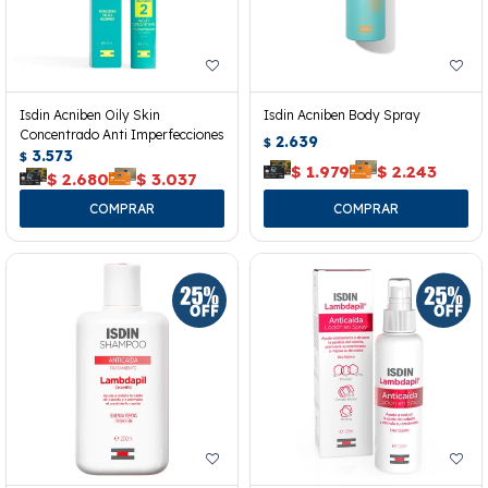
Isdin Acniben Oily Skin
Isdin Acniben Body Spray
Concentrado Anti Imperfecciones
2.639
$
3.573
$
$
1.979
$
2.243
$
2.680
$
3.037