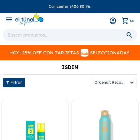
Call center 2406 80 96.
close
menu
0
$
HOY! 25% OFF CON TARJETAS
SELECCIONADAS.
ISDIN
Recomendados