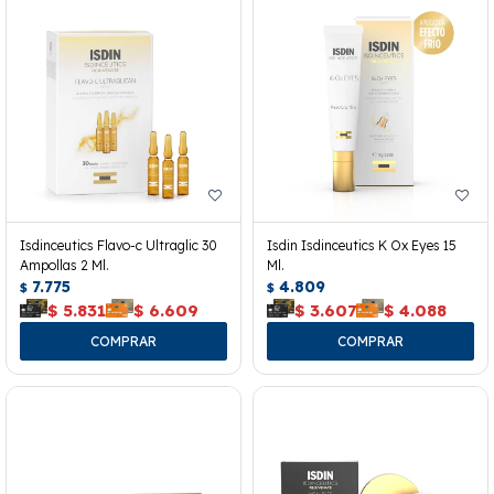
Isdinceutics Flavo-c Ultraglic 30
Isdin Isdinceutics K Ox Eyes 15
Ampollas 2 Ml.
Ml.
7.775
4.809
$
$
$
5.831
$
6.609
$
3.607
$
4.088