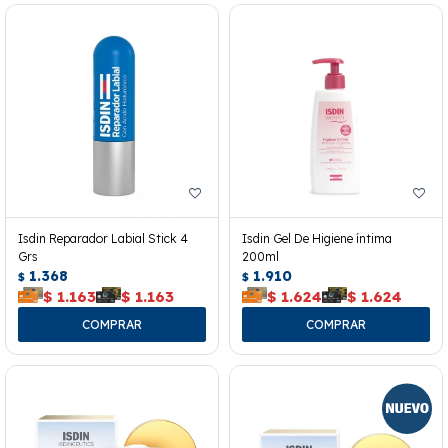
Isdin Reparador Labial Stick 4
Isdin Gel De Higiene íntima
Grs
200ml
1.368
1.910
$
$
$
1.163
$
1.163
$
1.624
$
1.624