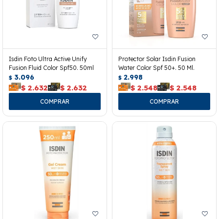
Isdin Foto Ultra Active Unify
Protector Solar Isdin Fusion
Fusion Fluid Color Spf50. 50ml
Water Color Spf 50+. 50 Ml.
3.096
2.998
$
$
$
2.632
$
2.632
$
2.548
$
2.548