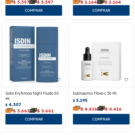
$
3.397
$
3.397
$
2.164
$
2.164
Isdin Eryfotona Night Fluido 50
Isdinceutics Flavo-c 30 Ml.
Ml.
5.195
$
4.307
$
$
4.416
$
4.416
$
3.661
$
3.661