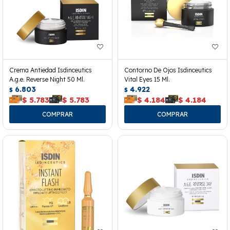
Crema Antiedad Isdinceutics
Contorno De Ojos Isdinceutics
A.g.e. Reverse Night 50 Ml.
Vital Eyes 15 Ml.
6.803
4.922
$
$
$
5.783
$
5.783
$
4.184
$
4.184