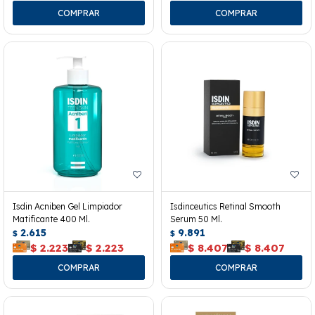
Isdin Acniben Gel Limpiador
Isdinceutics Retinal Smooth
Matificante 400 Ml.
Serum 50 Ml.
2.615
9.891
$
$
$
2.223
$
2.223
$
8.407
$
8.407