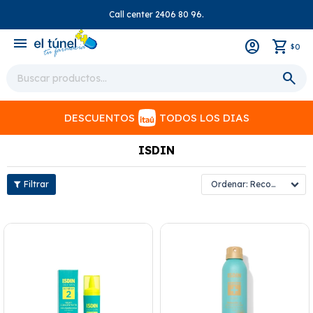
Call center 2406 80 96.
close
menu
0
$
DESCUENTOS
TODOS LOS DIAS
ISDIN
Recomendados