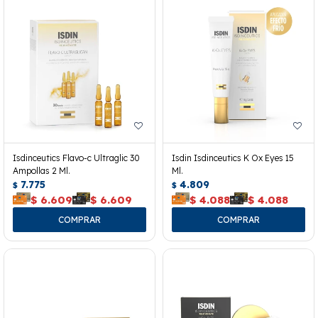
Isdinceutics Flavo-c Ultraglic 30
Isdin Isdinceutics K Ox Eyes 15
Ampollas 2 Ml.
Ml.
7.775
4.809
$
$
$
6.609
$
6.609
$
4.088
$
4.088