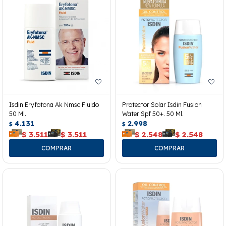
Isdin Eryfotona Ak Nmsc Fluido
Protector Solar Isdin Fusion
50 Ml.
Water Spf 50+. 50 Ml.
4.131
2.998
$
$
$
3.511
$
3.511
$
2.548
$
2.548