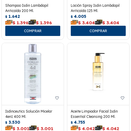
Shampoo Isdin Lambdapil
Loción Spray Isdin Lambdapil
Anticaída 200 Ml.
Anticaída 125 Ml.
1.642
4.005
$
$
$
1.396
$
1.396
$
3.404
$
3.404
Isdinceutics Solución Micelar
Aceite Limpiador Facial Isdin
4en1 400 Ml.
Essential Cleansing 200 Ml.
3.530
4.755
$
$
$
3.001
$
3.001
$
4.042
$
4.042