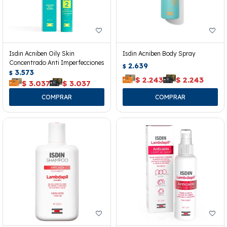
Isdin Acniben Oily Skin
Isdin Acniben Body Spray
Concentrado Anti Imperfecciones
2.639
$
3.573
$
$
2.243
$
2.243
$
3.037
$
3.037