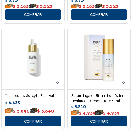
3.724
3.724
$
$
$
3.165
$
3.165
$
3.165
$
3.165
Isdinceutics Salicylic Renewal
Serum Ligero Ultrahidrat. Isdin
Hyaluronic Concentrate 30ml
6.635
$
5.810
$
$
5.640
$
5.640
$
4.939
$
4.939