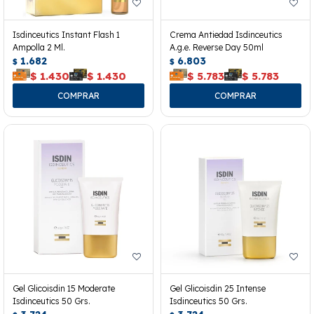
Isdinceutics Instant Flash 1
Crema Antiedad Isdinceutics
Ampolla 2 Ml.
A.g.e. Reverse Day 50ml
1.682
6.803
$
$
$
1.430
$
1.430
$
5.783
$
5.783
Gel Glicoisdin 15 Moderate
Gel Glicoisdin 25 Intense
Isdinceutics 50 Grs.
Isdinceutics 50 Grs.