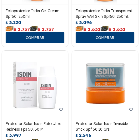
Fotoprotector Isdin Gel Cream
Fotoprotector Isdin Transparent
Spf50. 250ml.
Spray Wet Skin Spf50. 250ml.
3.220
3.096
$
$
$
2.737
$
2.737
$
2.632
$
2.632
Protector Solar Isdin Foto Ultra
Protector Solar Isdin Invisible
Redness Fps 50. 50 Ml
Stick Spf 50 10 Grs.
3.997
2.546
$
$