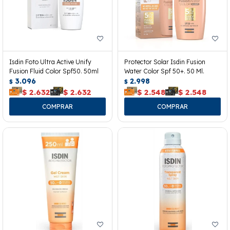
Isdin Foto Ultra Active Unify
Protector Solar Isdin Fusion
Fusion Fluid Color Spf50. 50ml
Water Color Spf 50+. 50 Ml.
3.096
2.998
$
$
$
2.632
$
2.632
$
2.548
$
2.548