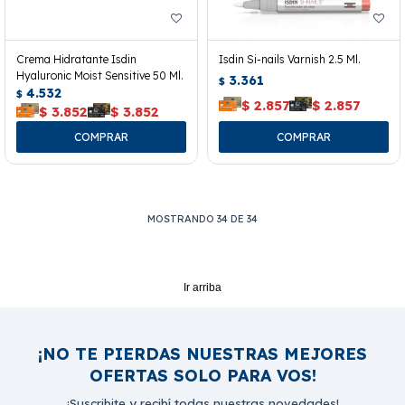
Crema Hidratante Isdin
Isdin Si-nails Varnish 2.5 Ml.
Hyaluronic Moist Sensitive 50 Ml.
3.361
$
4.532
$
$
2.857
$
2.857
$
3.852
$
3.852
MOSTRANDO
34
DE
34
Ir arriba
¡NO TE PIERDAS NUESTRAS MEJORES
OFERTAS SOLO PARA VOS!
¡Suscribite y recibí todas nuestras novedades!