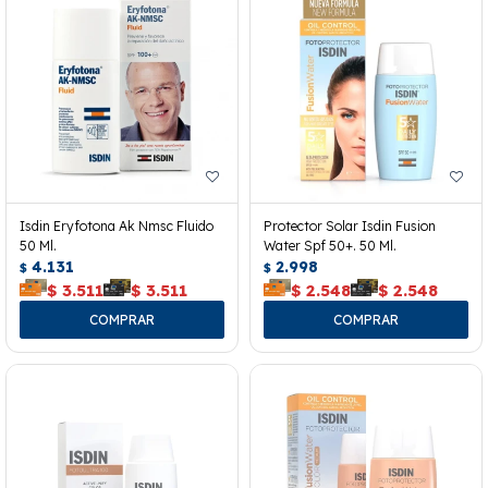
Isdin Eryfotona Ak Nmsc Fluido
Protector Solar Isdin Fusion
50 Ml.
Water Spf 50+. 50 Ml.
4.131
2.998
$
$
$
3.511
$
3.511
$
2.548
$
2.548