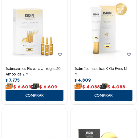
Isdinceutics Flavo-c Ultraglic 30
Isdin Isdinceutics K Ox Eyes 15
Ampollas 2 Ml.
Ml.
7.775
4.809
$
$
$
6.609
$
6.609
$
4.088
$
4.088