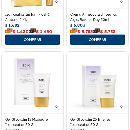
Isdinceutics Instant Flash 1
Crema Antiedad Isdinceutics
Ampolla 2 Ml.
A.g.e. Reverse Day 50ml
1.682
6.803
$
$
$
1.430
$
1.430
$
5.783
$
5.783
Gel Glicoisdin 15 Moderate
Gel Glicoisdin 25 Intense
Isdinceutics 50 Grs.
Isdinceutics 50 Grs.