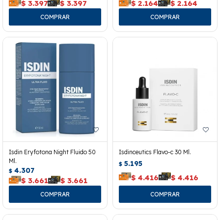
$
3.397
$
3.397
$
2.164
$
2.164
Isdin Eryfotona Night Fluido 50
Isdinceutics Flavo-c 30 Ml.
Ml.
5.195
$
4.307
$
$
4.416
$
4.416
$
3.661
$
3.661