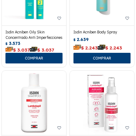
Isdin Acniben Oily Skin
Isdin Acniben Body Spray
Concentrado Anti Imperfecciones
2.639
$
3.573
$
$
2.243
$
2.243
$
3.037
$
3.037