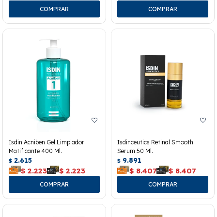
Isdin Acniben Gel Limpiador
Isdinceutics Retinal Smooth
Matificante 400 Ml.
Serum 50 Ml.
2.615
9.891
$
$
$
2.223
$
2.223
$
8.407
$
8.407