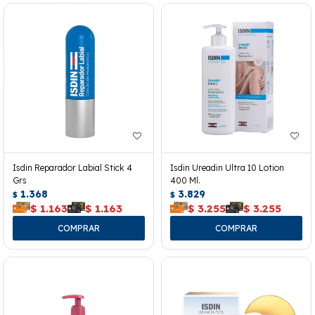
Isdin Reparador Labial Stick 4
Isdin Ureadin Ultra 10 Lotion
Grs
400 Ml.
1.368
3.829
$
$
$
1.163
$
1.163
$
3.255
$
3.255