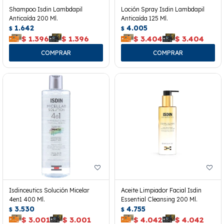
Shampoo Isdin Lambdapil
Loción Spray Isdin Lambdapil
Anticaída 200 Ml.
Anticaída 125 Ml.
1.642
4.005
$
$
$
1.396
$
1.396
$
3.404
$
3.404
Isdinceutics Solución Micelar
Aceite Limpiador Facial Isdin
4en1 400 Ml.
Essential Cleansing 200 Ml.
3.530
4.755
$
$
$
3.001
$
3.001
$
4.042
$
4.042