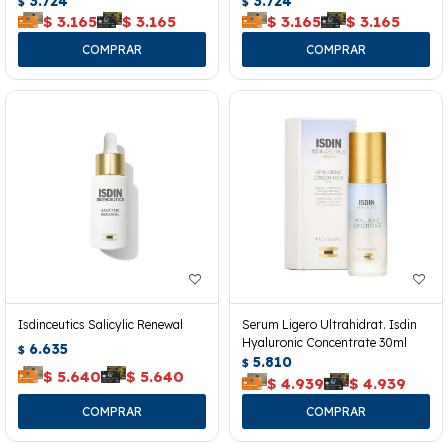
3.724
3.724
$
$
$
3.165
$
3.165
$
3.165
$
3.165
Isdinceutics Salicylic Renewal
Serum Ligero Ultrahidrat. Isdin
Hyaluronic Concentrate 30ml
6.635
$
5.810
$
$
5.640
$
5.640
$
4.939
$
4.939