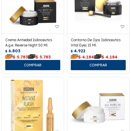
Crema Antiedad Isdinceutics
Contorno De Ojos Isdinceutics
A.g.e. Reverse Night 50 Ml.
Vital Eyes 15 Ml.
6.803
4.922
$
$
$
5.783
$
5.783
$
4.184
$
4.184