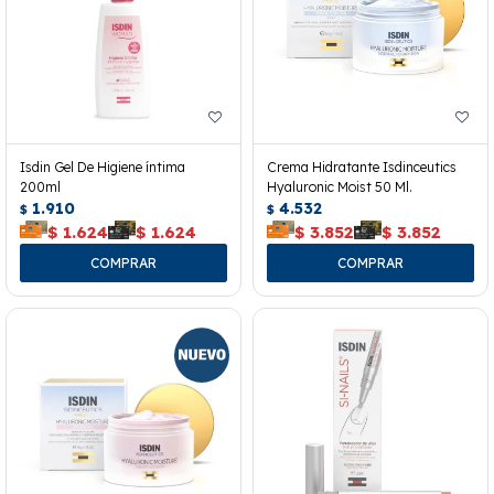
Isdin Gel De Higiene íntima
Crema Hidratante Isdinceutics
200ml
Hyaluronic Moist 50 Ml.
1.910
4.532
$
$
$
1.624
$
1.624
$
3.852
$
3.852