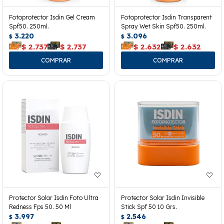
Fotoprotector Isdin Gel Cream
Fotoprotector Isdin Transparent
Spf50. 250ml.
Spray Wet Skin Spf50. 250ml.
3.220
3.096
$
$
$
2.737
$
2.737
$
2.632
$
2.632
Protector Solar Isdin Foto Ultra
Protector Solar Isdin Invisible
Redness Fps 50. 50 Ml
Stick Spf 50 10 Grs.
3.997
2.546
$
$