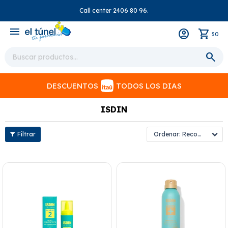
Call center 2406 80 96.
close
menu
0
$
DESCUENTOS
TODOS LOS DIAS
ISDIN
Recomendados