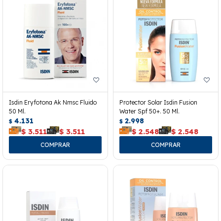
Isdin Eryfotona Ak Nmsc Fluido
Protector Solar Isdin Fusion
50 Ml.
Water Spf 50+. 50 Ml.
4.131
2.998
$
$
$
3.511
$
3.511
$
2.548
$
2.548