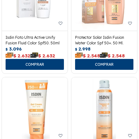
Isdin Foto Ultra Active Unify
Protector Solar Isdin Fusion
Fusion Fluid Color Spf50. 50ml
Water Color Spf 50+. 50 Ml.
3.096
2.998
$
$
$
2.632
$
2.632
$
2.548
$
2.548