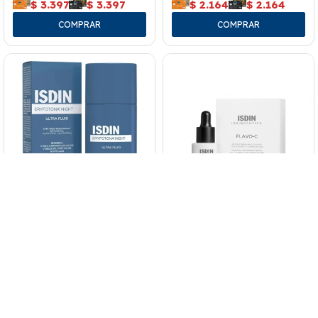
$
3.397
$
3.397
$
2.164
$
2.164
Isdin Eryfotona Night Fluido 50
Isdinceutics Flavo-c 30 Ml.
Ml.
5.195
$
4.307
$
$
4.416
$
4.416
$
3.661
$
3.661