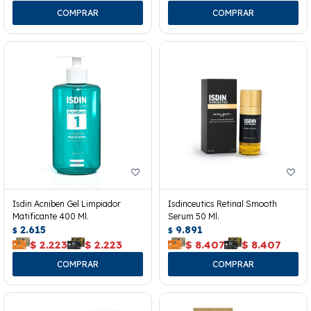
Isdin Acniben Gel Limpiador
Isdinceutics Retinal Smooth
Matificante 400 Ml.
Serum 50 Ml.
2.615
9.891
$
$
$
2.223
$
2.223
$
8.407
$
8.407