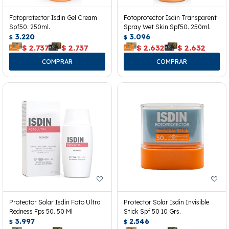
Fotoprotector Isdin Gel Cream
Fotoprotector Isdin Transparent
Spf50. 250ml.
Spray Wet Skin Spf50. 250ml.
3.220
3.096
$
$
$
2.737
$
2.737
$
2.632
$
2.632
Protector Solar Isdin Foto Ultra
Protector Solar Isdin Invisible
Redness Fps 50. 50 Ml
Stick Spf 50 10 Grs.
3.997
2.546
$
$