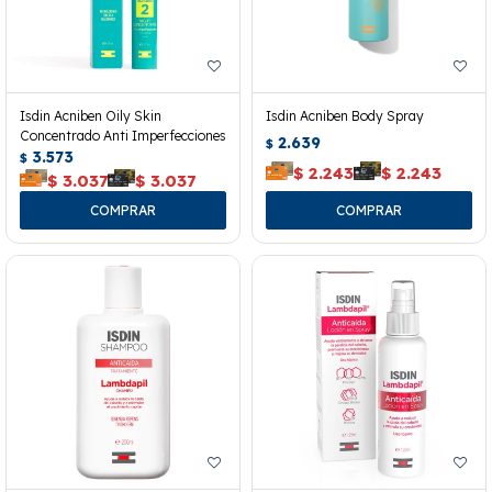
Isdin Acniben Oily Skin
Isdin Acniben Body Spray
Concentrado Anti Imperfecciones
2.639
$
3.573
$
$
2.243
$
2.243
$
3.037
$
3.037