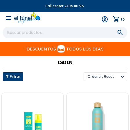
Call center 2406 80 96.
close
menu
0
$
DESCUENTOS
TODOS LOS DIAS
ISDIN
Recomendados