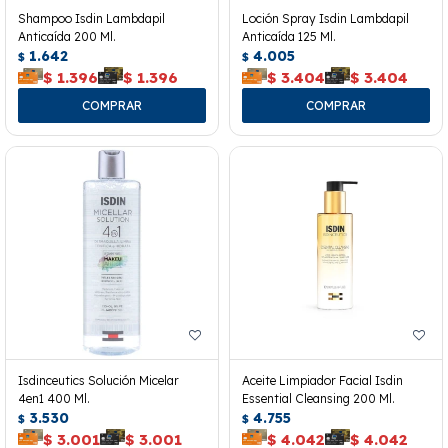
Shampoo Isdin Lambdapil
Loción Spray Isdin Lambdapil
Anticaída 200 Ml.
Anticaída 125 Ml.
1.642
4.005
$
$
$
1.396
$
1.396
$
3.404
$
3.404
Isdinceutics Solución Micelar
Aceite Limpiador Facial Isdin
4en1 400 Ml.
Essential Cleansing 200 Ml.
3.530
4.755
$
$
$
3.001
$
3.001
$
4.042
$
4.042