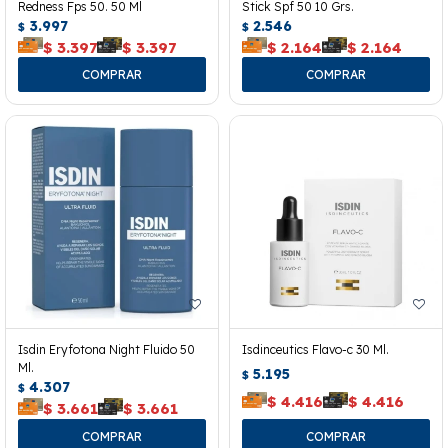
Redness Fps 50. 50 Ml
Stick Spf 50 10 Grs.
3.997
2.546
$
$
$
3.397
$
3.397
$
2.164
$
2.164
Isdin Eryfotona Night Fluido 50
Isdinceutics Flavo-c 30 Ml.
Ml.
5.195
$
4.307
$
$
4.416
$
4.416
$
3.661
$
3.661