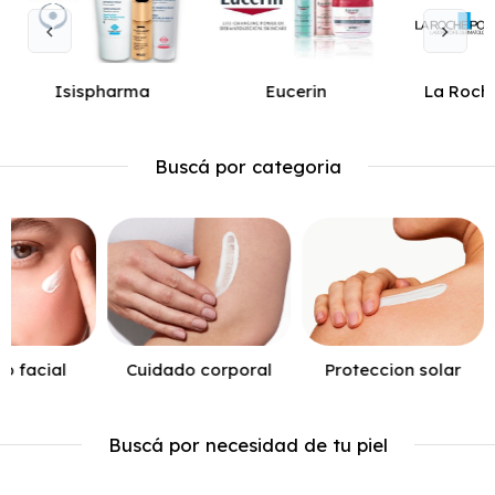
Isispharma
Eucerin
La Roch
Buscá por categoria
o facial
Cuidado corporal
Proteccion solar
Buscá por necesidad de tu piel