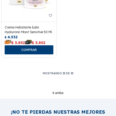
Crema Hidratante Isdin
Hyaluronic Moist Sensitive 50 Ml.
4.532
$
$
3.852
$
3.852
MOSTRANDO
33
DE
33
Ir arriba
¡NO TE PIERDAS NUESTRAS MEJORES