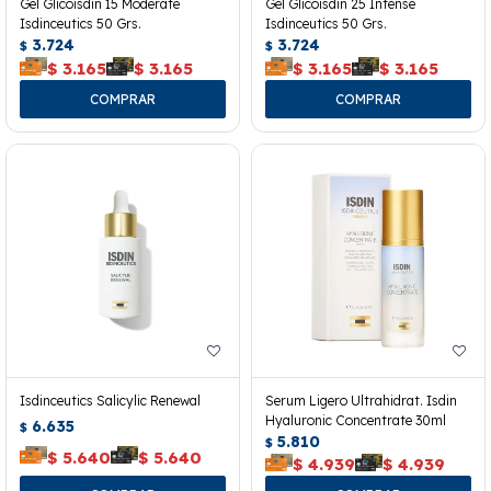
Gel Glicoisdin 15 Moderate
Gel Glicoisdin 25 Intense
Isdinceutics 50 Grs.
Isdinceutics 50 Grs.
3.724
3.724
$
$
$
3.165
$
3.165
$
3.165
$
3.165
Isdinceutics Salicylic Renewal
Serum Ligero Ultrahidrat. Isdin
Hyaluronic Concentrate 30ml
6.635
$
5.810
$
$
5.640
$
5.640
$
4.939
$
4.939