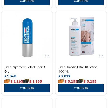
Isdin Reparador Labial Stick 4
Isdin Ureadin Ultra 10 Lotion
Grs
400 Ml.
1.368
3.829
$
$
$
1.163
$
1.163
$
3.255
$
3.255