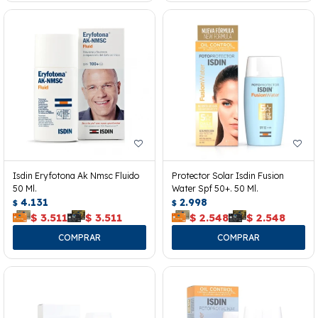
Isdin Eryfotona Ak Nmsc Fluido
Protector Solar Isdin Fusion
50 Ml.
Water Spf 50+. 50 Ml.
4.131
2.998
$
$
$
3.511
$
3.511
$
2.548
$
2.548