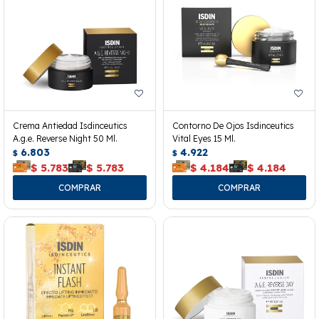
Crema Antiedad Isdinceutics
Contorno De Ojos Isdinceutics
A.g.e. Reverse Night 50 Ml.
Vital Eyes 15 Ml.
6.803
4.922
$
$
$
5.783
$
5.783
$
4.184
$
4.184