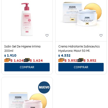
Isdin Gel De Higiene íntima
Crema Hidratante Isdinceutics
200ml
Hyaluronic Moist 50 Ml.
1.910
4.532
$
$
$
1.624
$
1.624
$
3.852
$
3.852