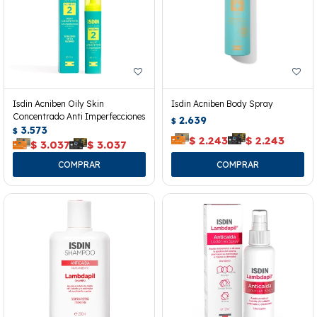
Isdin Acniben Oily Skin
Isdin Acniben Body Spray
Concentrado Anti Imperfecciones
2.639
$
3.573
$
$
2.243
$
2.243
$
3.037
$
3.037