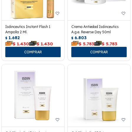
Isdinceutics Instant Flash 1
Crema Antiedad Isdinceutics
Ampolla 2 Ml.
A.g.e. Reverse Day 50ml
1.682
6.803
$
$
$
1.430
$
1.430
$
5.783
$
5.783