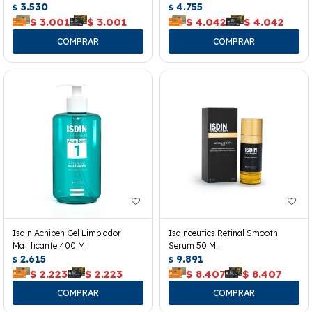
3.530
4.755
$
$
$
3.001
$
3.001
$
4.042
$
4.042
Isdin Acniben Gel Limpiador
Isdinceutics Retinal Smooth
Matificante 400 Ml.
Serum 50 Ml.
2.615
9.891
$
$
$
2.223
$
2.223
$
8.407
$
8.407