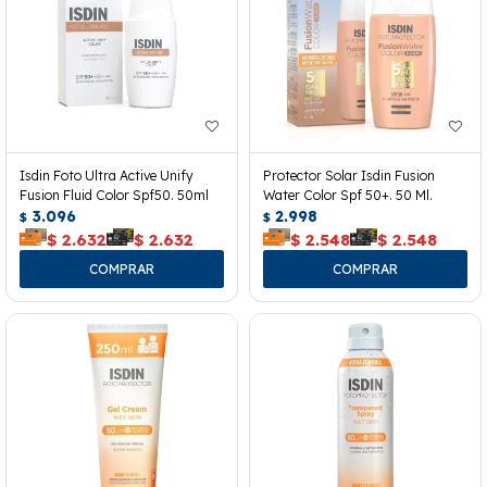
Isdin Foto Ultra Active Unify
Protector Solar Isdin Fusion
Fusion Fluid Color Spf50. 50ml
Water Color Spf 50+. 50 Ml.
3.096
2.998
$
$
$
2.632
$
2.632
$
2.548
$
2.548