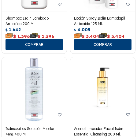
Shampoo Isdin Lambdapil
Loción Spray Isdin Lambdapil
Anticaída 200 Ml.
Anticaída 125 Ml.
1.642
4.005
$
$
$
1.396
$
1.396
$
3.404
$
3.404
Isdinceutics Solución Micelar
Aceite Limpiador Facial Isdin
4en1 400 Ml.
Essential Cleansing 200 Ml.