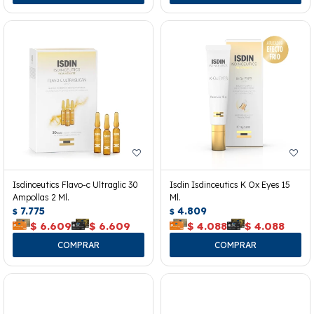
Isdinceutics Flavo-c Ultraglic 30
Isdin Isdinceutics K Ox Eyes 15
Ampollas 2 Ml.
Ml.
7.775
4.809
$
$
$
6.609
$
6.609
$
4.088
$
4.088