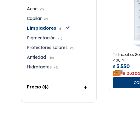
Acné
(2)
Capilar
(2)
Limpiadores
(3)
Pigmentación
(1)
Protectores solares
(9)
Isdinceutics So
Antiedad
(10)
400 Ml.
3.530
$
Hidratantes
(5)
$
3.00
Precio
($)