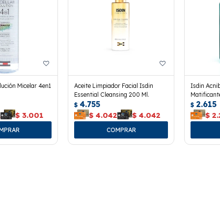
lución Micelar 4en1
Aceite Limpiador Facial Isdin
Isdin Acni
Essential Cleansing 200 Ml.
Matificant
4.755
2.615
$
$
1
$
3.001
$
4.042
$
4.042
$
2.