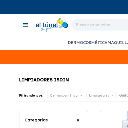
close
store
menu
local_shipping
monitor_heart
DERMOCOSMÉTICA
MAQUILL
support_agent
LIMPIADORES ISDIN
Quita
Filtrando por:
Dermocosmética
Limpiadores
Categorías