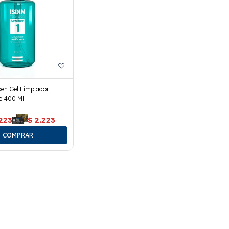
ben Gel Limpiador
e 400 Ml.
223
$
2.223