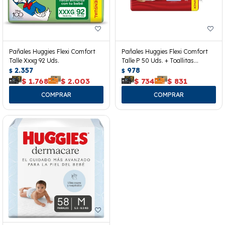
Pañales Huggies Flexi Comfort
Pañales Huggies Flexi Comfort
Talle Xxxg 92 Uds.
Talle P 50 Uds. + Toallitas
2.357
Húmedas
978
$
$
$
1.768
$
2.003
$
734
$
831