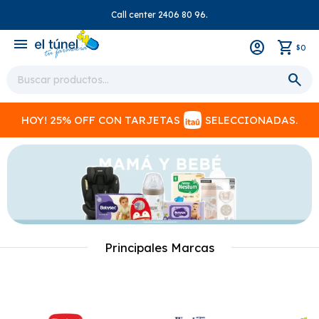
Call center 2406 80 96.
close
menu
0
$
HOY! 25% OFF CON TARJETAS
SELECCIONADAS.
Principales Marcas