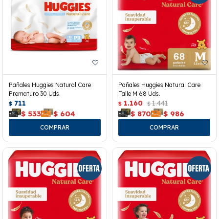
Pañales Huggies Natural Care
Pañales Huggies Natural Care
Prematuro 30 Uds.
Talle M 68 Uds.
711
1.160
1.441
$
$
$
$
533
$
604
$
870
$
986