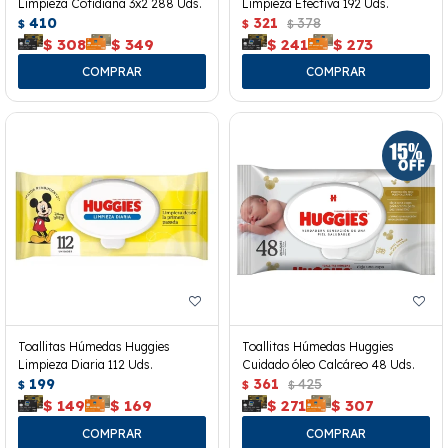
Limpieza Cotidiana 3x2 288 Uds.
Limpieza Efectiva 192 Uds.
410
321
378
$
$
$
$
308
$
349
$
241
$
273
Toallitas Húmedas Huggies
Toallitas Húmedas Huggies
Limpieza Diaria 112 Uds.
Cuidado óleo Calcáreo 48 Uds.
199
361
425
$
$
$
$
149
$
169
$
271
$
307