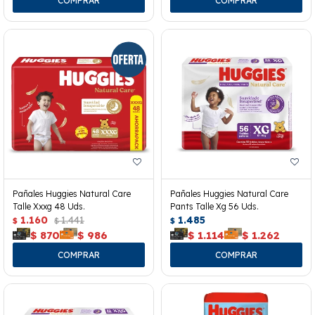
Pañales Huggies Natural Care
Pañales Huggies Natural Care
Talle Xxxg 48 Uds.
Pants Talle Xg 56 Uds.
1.160
1.441
1.485
$
$
$
$
870
$
986
$
1.114
$
1.262