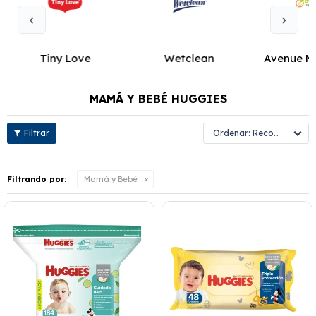
Tiny Love
Wetclean
Avenue M
MAMÁ Y BEBÉ HUGGIES
Recomendados
Filtrando por:
Mamá y Bebé