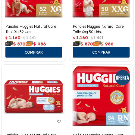
Pañales Huggies Natural Care
Pañales Huggies Natural Care
Talle Xg 52 Uds.
Talle Xxg 50 Uds.
1.160
1.441
1.160
1.441
$
$
$
$
$
870
$
986
$
870
$
986