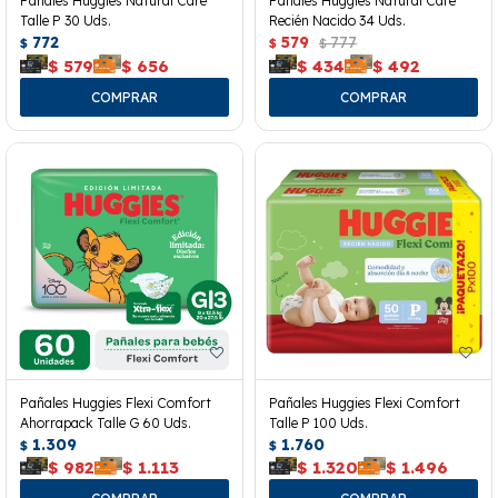
Pañales Huggies Natural Care
Pañales Huggies Natural Care
Talle P 30 Uds.
Recién Nacido 34 Uds.
772
579
777
$
$
$
$
579
$
656
$
434
$
492
Pañales Huggies Flexi Comfort
Pañales Huggies Flexi Comfort
Ahorrapack Talle G 60 Uds.
Talle P 100 Uds.
1.309
1.760
$
$
$
982
$
1.113
$
1.320
$
1.496