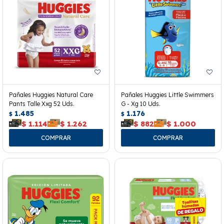
Pañales Huggies Natural Care
Pañales Huggies Little Swimmers
Pants Talle Xxg 52 Uds.
G - Xg 10 Uds.
1.485
1.176
$
$
$
1.114
$
1.262
$
882
$
1.000