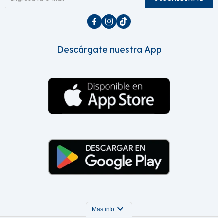



Descárgate nuestra App
expand_more
Mas info