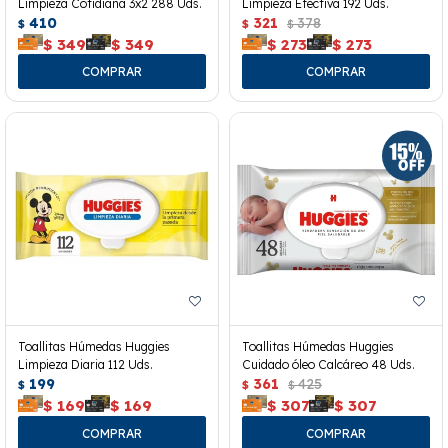
Limpieza Cotidiana 3x2 288 Uds.
Limpieza Efectiva 192 Uds.
410
321
378
$
$
$
$
349
$
349
$
273
$
273
Toallitas Húmedas Huggies
Toallitas Húmedas Huggies
Limpieza Diaria 112 Uds.
Cuidado óleo Calcáreo 48 Uds.
199
361
425
$
$
$
$
169
$
169
$
307
$
307