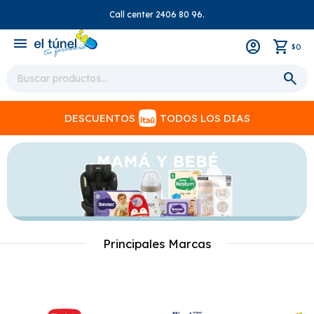
Call center 2406 80 96.
close
menu
0
$
DESCUENTOS
TODOS LOS DIAS
Principales Marcas