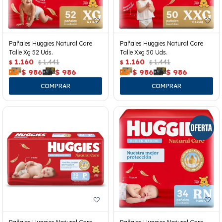
Pañales Huggies Natural Care
Pañales Huggies Natural Care
Talle Xg 52 Uds.
Talle Xxg 50 Uds.
1.160
1.441
1.160
1.441
$
$
$
$
$
986
$
986
$
986
$
986