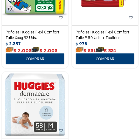
Pañales Huggies Flexi Comfort
Pañales Huggies Flexi Comfort
Talle Xxxg 92 Uds.
Talle P 50 Uds. + Toallitas
2.357
Húmedas
978
$
$
$
2.003
$
2.003
$
831
$
831