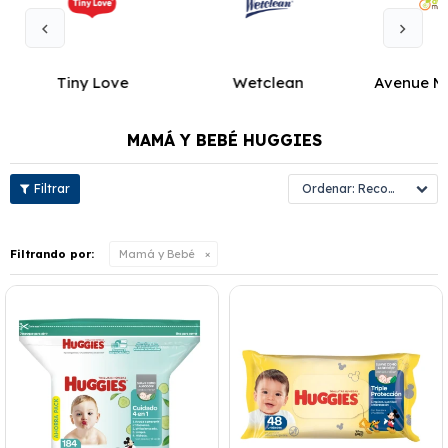
Tiny Love
Wetclean
Avenue M
MAMÁ Y BEBÉ HUGGIES
Recomendados
Filtrando por:
Mamá y Bebé