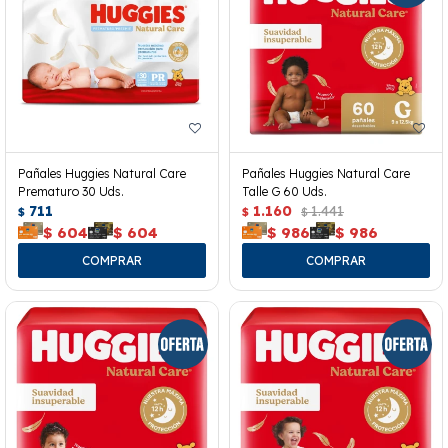
Pañales Huggies Natural Care
Pañales Huggies Natural Care
Prematuro 30 Uds.
Talle G 60 Uds.
711
1.160
1.441
$
$
$
$
604
$
604
$
986
$
986