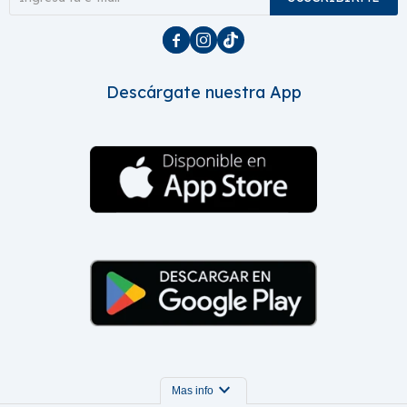



Descárgate nuestra App
expand_more
Mas info