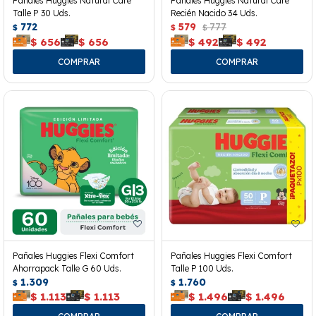
Pañales Huggies Natural Care
Pañales Huggies Natural Care
Talle P 30 Uds.
Recién Nacido 34 Uds.
772
579
777
$
$
$
$
656
$
656
$
492
$
492
Pañales Huggies Flexi Comfort
Pañales Huggies Flexi Comfort
Ahorrapack Talle G 60 Uds.
Talle P 100 Uds.
1.309
1.760
$
$
$
1.113
$
1.113
$
1.496
$
1.496