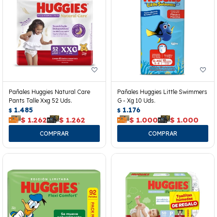
Pañales Huggies Natural Care
Pañales Huggies Little Swimmers
Pants Talle Xxg 52 Uds.
G - Xg 10 Uds.
1.485
1.176
$
$
$
1.262
$
1.262
$
1.000
$
1.000