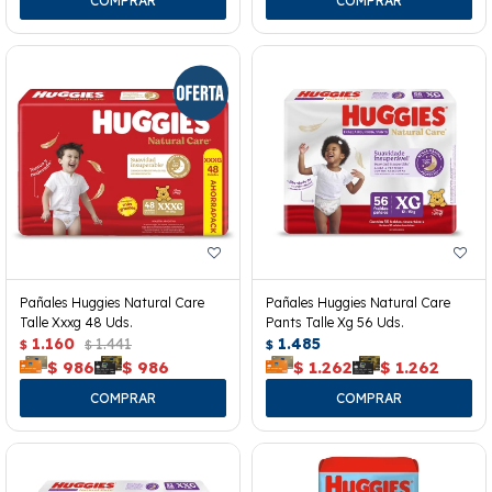
Pañales Huggies Natural Care
Pañales Huggies Natural Care
Talle Xxxg 48 Uds.
Pants Talle Xg 56 Uds.
1.160
1.441
1.485
$
$
$
$
986
$
986
$
1.262
$
1.262