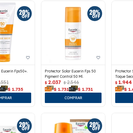
r Eucerin Fps50+.
Protector Solar Eucerin Fps 50
Protector 
Pigment Control 50 Ml.
Toque Seco
.551
2.037
2.546
1.944
$
$
$
$
1.735
$
1.731
$
1.731
$
1.