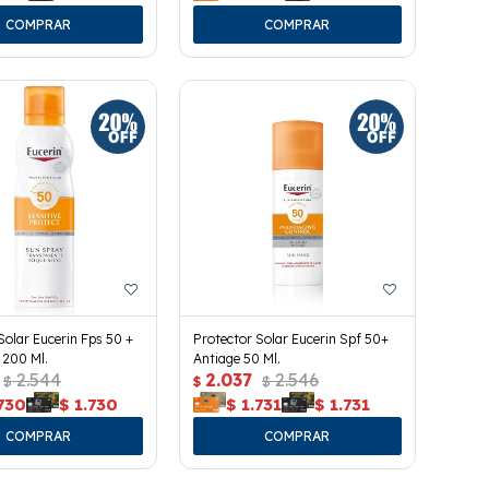
Solar Eucerin Fps 50 +
Protector Solar Eucerin Spf 50+
 200 Ml.
Antiage 50 Ml.
2.544
2.037
2.546
$
$
$
730
$
1.730
$
1.731
$
1.731