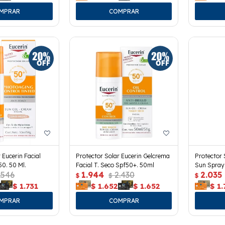
 Eucerin Facial
Protector Solar Eucerin Gelcrema
Protector 
50. 50 Ml.
Facial T. Seco Spf50+. 50ml
Sun Spray
.546
1.944
2.430
2.035
$
$
$
$
1.731
$
1.652
$
1.652
$
1.