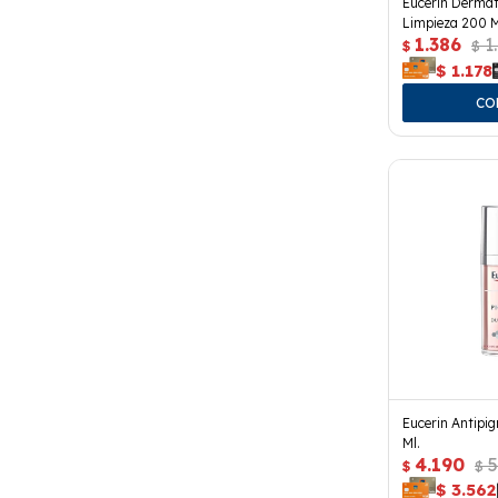
Eucerin Dermat
Limpieza 200 M
1.386
1
$
$
$
1.178
Eucerin Antipi
Ml.
4.190
5
$
$
$
3.562