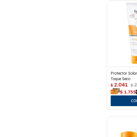
Protector Sola
Toque Seco
2.041
2
$
$
$
1.735