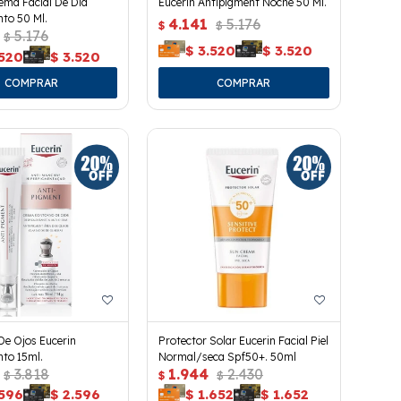
ema Facial De Día
Eucerin Antipigment Noche 50 Ml.
to 50 Ml.
4.141
5.176
$
$
5.176
$
$
3.520
$
3.520
.520
$
3.520
De Ojos Eucerin
Protector Solar Eucerin Facial Piel
to 15ml.
Normal/seca Spf50+. 50ml
3.818
1.944
2.430
$
$
$
.596
$
2.596
$
1.652
$
1.652