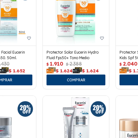
 Facial Eucerin
Protector Solar Eucerin Hydro
Protector 
s50. 50ml.
Fluid Fps50+ Tono Medio
Kids Spf 5
.430
1.910
2.388
2.040
$
$
$
$
1.652
$
1.624
$
1.624
$
1.