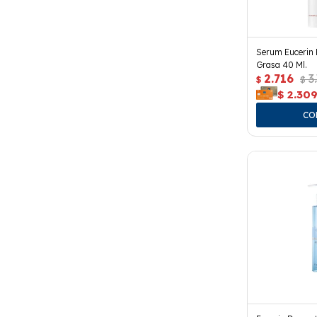
Serum Eucerin E
Grasa 40 Ml.
2.716
3
$
$
$
2.30