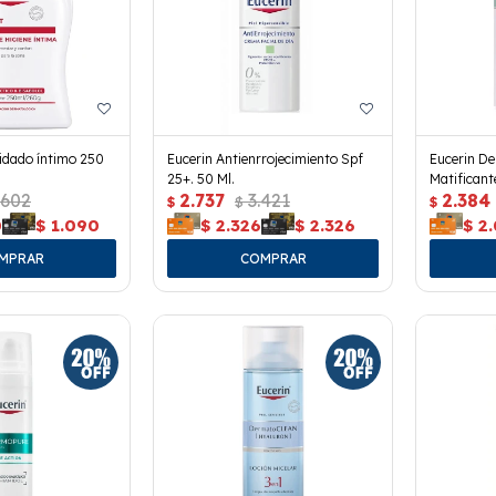
idado íntimo 250
Eucerin Antienrrojecimiento Spf
Eucerin De
25+. 50 Ml.
Matificant
.602
2.737
3.421
2.384
$
$
$
0
$
1.090
$
2.326
$
2.326
$
2