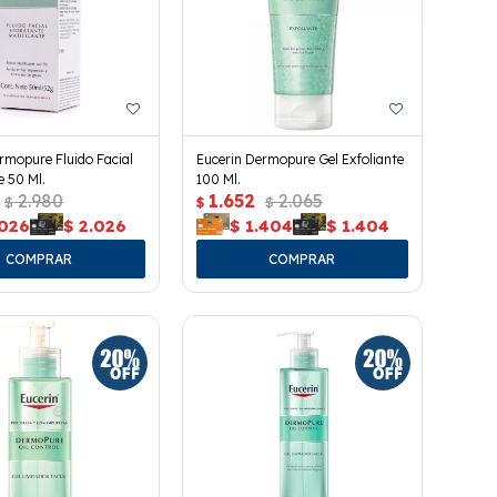
rmopure Fluido Facial
Eucerin Dermopure Gel Exfoliante
e 50 Ml.
100 Ml.
2.980
1.652
2.065
$
$
$
.026
$
2.026
$
1.404
$
1.404