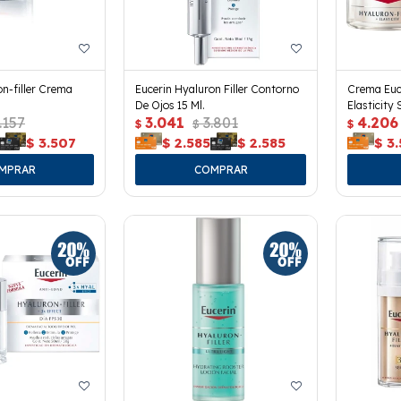
on-filler Crema
Eucerin Hyaluron Filler Contorno
Crema Euce
De Ojos 15 Ml.
Elasticity 
.157
3.041
3.801
4.206
$
$
$
$
3.507
$
2.585
$
2.585
$
3.