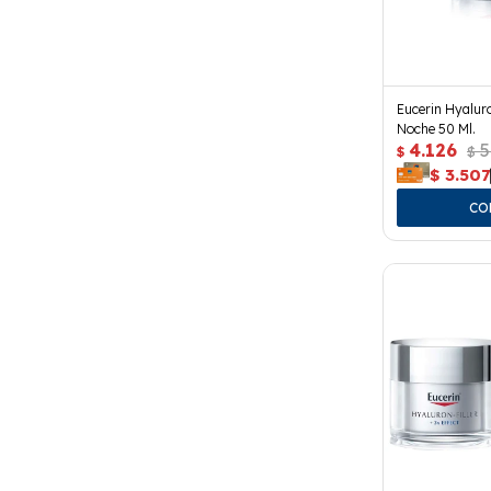
Eucerin Hyalur
Noche 50 Ml.
4.126
5
$
$
$
3.507