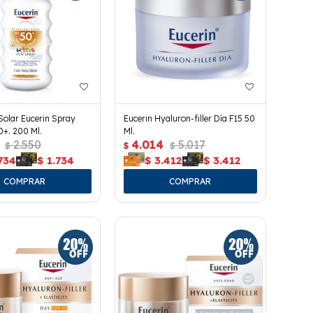
Solar Eucerin Spray
Eucerin Hyaluron-filler Día F15 50
0+. 200 Ml.
Ml.
2.550
4.014
5.017
$
$
$
734
$
1.734
$
3.412
$
3.412