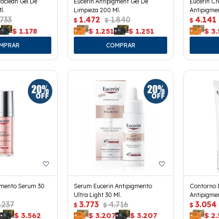
oclean Gel De
Eucerin Antipigment Gel De
Eucerin Cr
l.
Limpieza 200 Ml.
Antipigmen
.733
1.472
1.840
4.141
$
$
$
$
1.178
$
1.251
$
1.251
$
3
gmento Serum 30
Serum Eucerin Antipigmento
Contorno 
Ultra Light 30 Ml.
Antipigmen
.237
3.773
4.716
3.054
$
$
$
$
3.562
$
3.207
$
3.207
$
2