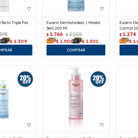
fecto Triple Piel
Eucerin Dermatoclean / Micelar
Eucerin De
3en1 200 Ml.
Control 20
.395
1.766
2.208
1.274
$
$
$
9
$
2.309
$
1.501
$
1.501
$
1