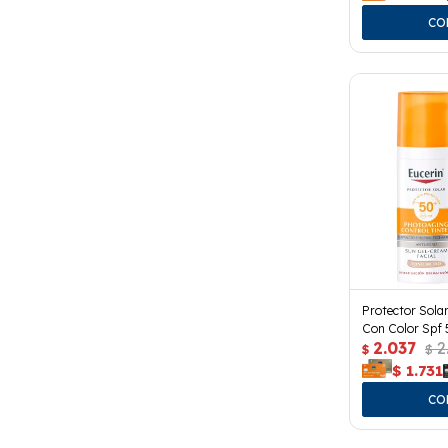
Protector Solar
Con Color Spf 
2.037
2
$
$
$
1.731