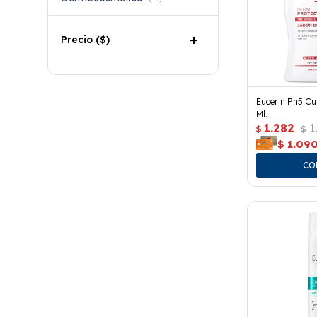
Precio
($)
Eucerin Ph5 Cu
Ml.
1.282
1
$
$
$
1.09