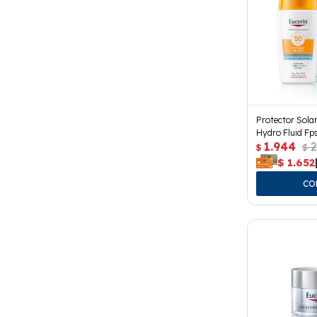
Protector Solar
Hydro Fluid Fp
1.944
2
$
$
$
1.652