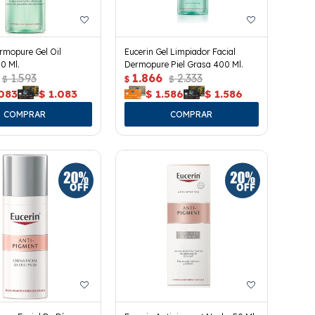
rmopure Gel Oil
Eucerin Gel Limpiador Facial
0 Ml.
Dermopure Piel Grasa 400 Ml.
1.593
1.866
2.333
$
$
$
.083
$
1.083
$
1.586
$
1.586