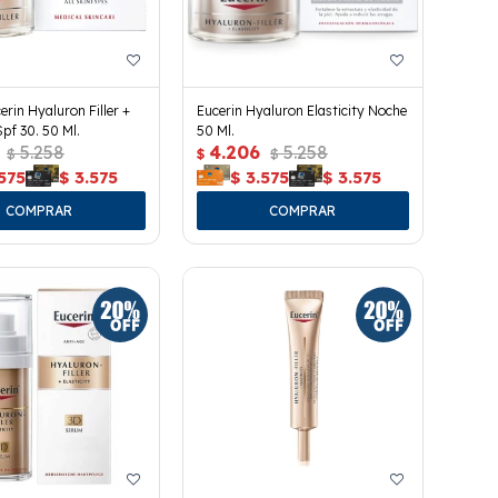
rin Hyaluron Filler +
Eucerin Hyaluron Elasticity Noche
Spf 30. 50 Ml.
50 Ml.
5.258
4.206
5.258
$
$
$
575
$
3.575
$
3.575
$
3.575