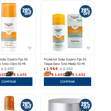
Solar Eucerin Fps 50
Protector Solar Eucerin Fps 50
 Tono Claro 50 Ml.
Toque Seco Tono Medio 50 Ml.
2.430
1.944
2.430
$
$
$
652
$
1.652
$
1.652
$
1.652