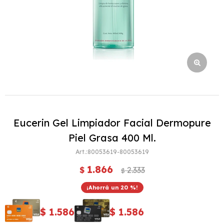
Eucerin Gel Limpiador Facial Dermopure
Piel Grasa 400 Ml.
80053619-80053619
1.866
$
2.333
$
20
$
1.586
$
1.586