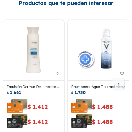
Productos que te pueden interesar
Emulsión Dermur De Limpieza
Brumisador Agua Thermal Vichy
250 Ml.
1.661
1.750
$
$
$
1.412
$
1.488
$
1.412
$
1.488