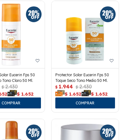
Solar Eucerin Fps 50
Protector Solar Eucerin Fps 50
 Tono Claro 50 Ml.
Toque Seco Tono Medio 50 Ml.
2.430
1.944
2.430
$
$
$
652
$
1.652
$
1.652
$
1.652