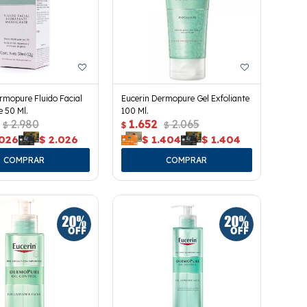
rmopure Fluido Facial
Eucerin Dermopure Gel Exfoliante
e 50 Ml.
100 Ml.
2.980
1.652
2.065
$
$
$
.026
$
2.026
$
1.404
$
1.404