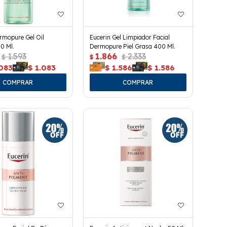
rmopure Gel Oil
Eucerin Gel Limpiador Facial
0 Ml.
Dermopure Piel Grasa 400 Ml.
1.593
1.866
2.333
$
$
$
.083
$
1.083
$
1.586
$
1.586