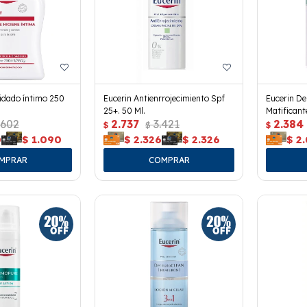
idado íntimo 250
Eucerin Antienrrojecimiento Spf
Eucerin De
25+. 50 Ml.
Matificant
.602
2.737
3.421
2.384
$
$
$
0
$
1.090
$
2.326
$
2.326
$
2