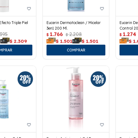
fecto Triple Piel
Eucerin Dermatoclean / Micelar
Eucerin De
3en1 200 Ml.
Control 20
.395
1.766
2.208
1.274
$
$
$
9
$
2.309
$
1.501
$
1.501
$
1