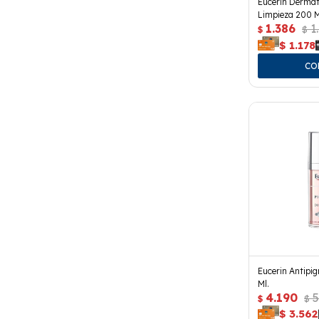
Eucerin Dermat
Limpieza 200 M
1.386
1
$
$
$
1.178
Eucerin Antipi
Ml.
4.190
5
$
$
$
3.562