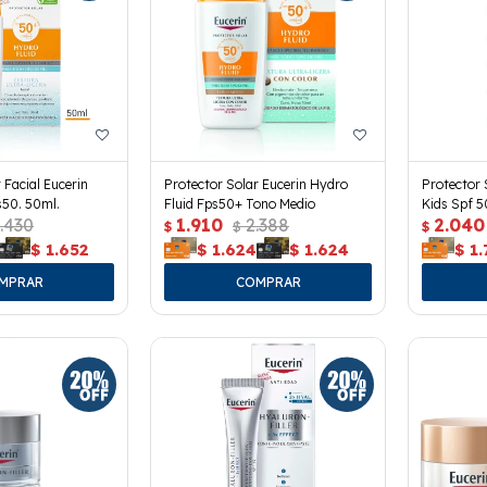
 Facial Eucerin
Protector Solar Eucerin Hydro
Protector 
s50. 50ml.
Fluid Fps50+ Tono Medio
Kids Spf 5
.430
1.910
2.388
2.040
$
$
$
$
1.652
$
1.624
$
1.624
$
1.