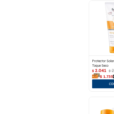
Protector Sola
Toque Seco
2.041
2
$
$
$
1.735