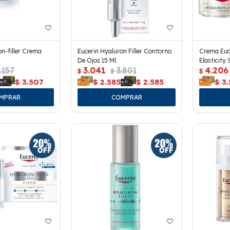
on-filler Crema
Eucerin Hyaluron Filler Contorno
Crema Euce
De Ojos 15 Ml.
Elasticity 
.157
3.041
3.801
4.206
$
$
$
$
3.507
$
2.585
$
2.585
$
3.