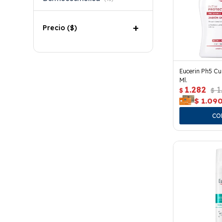
Precio
($)
Eucerin Ph5 Cu
Ml.
1.282
1
$
$
$
1.09