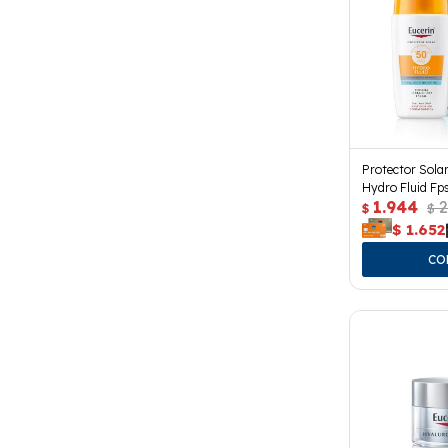
Protector Solar
Hydro Fluid Fp
1.944
2
$
$
$
1.652