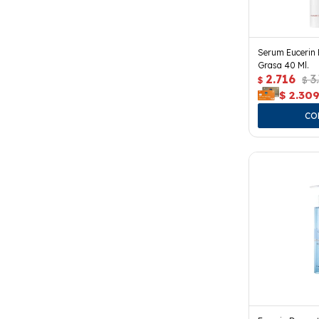
Serum Eucerin E
Grasa 40 Ml.
2.716
3
$
$
$
2.30