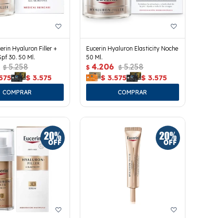
rin Hyaluron Filler +
Eucerin Hyaluron Elasticity Noche
Spf 30. 50 Ml.
50 Ml.
5.258
4.206
5.258
$
$
$
575
$
3.575
$
3.575
$
3.575