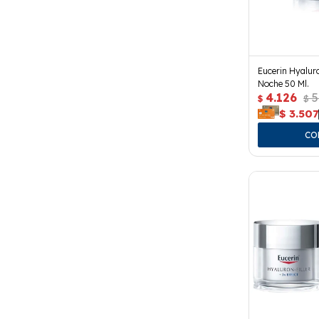
Eucerin Hyalur
Noche 50 Ml.
4.126
5
$
$
$
3.507