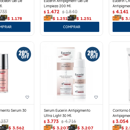
oclean Gel De
Eucerin Antipigment Gel De
Eucerin Cr
l.
Limpieza 200 Ml.
Antipigmen
.733
1.472
1.840
4.141
$
$
$
$
1.178
$
1.251
$
1.251
$
3
gmento Serum 30
Serum Eucerin Antipigmento
Contorno 
Ultra Light 30 Ml.
Antipigmen
.237
3.773
4.716
3.054
$
$
$
$
3.562
$
3.207
$
3.207
$
2