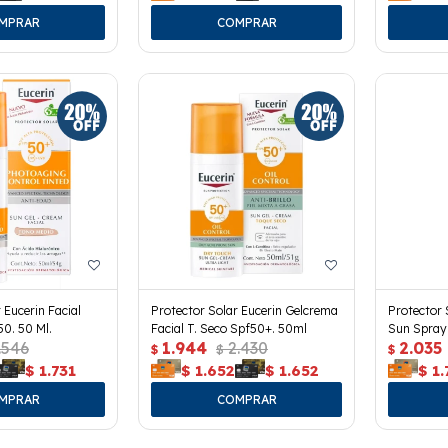
 Eucerin Facial
Protector Solar Eucerin Gelcrema
Protector 
50. 50 Ml.
Facial T. Seco Spf50+. 50ml
Sun Spray
.546
1.944
2.430
2.035
$
$
$
$
1.731
$
1.652
$
1.652
$
1.