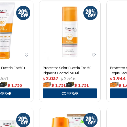
r Eucerin Fps50+.
Protector Solar Eucerin Fps 50
Protector 
Pigment Control 50 Ml.
Toque Seco
.551
2.037
2.546
1.944
$
$
$
$
1.735
$
1.731
$
1.731
$
1.