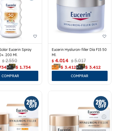
Solar Eucerin Spray
Eucerin Hyaluron-filler Día F15 50
0+. 200 Ml.
Ml.
2.550
4.014
5.017
$
$
$
734
$
1.734
$
3.412
$
3.412