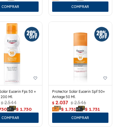
Solar Eucerin Fps 50 +
Protector Solar Eucerin Spf 50+
 200 Ml.
Antiage 50 Ml.
2.544
2.037
2.546
$
$
$
730
$
1.730
$
1.731
$
1.731