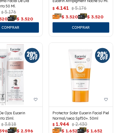
ema Facial De Día
Eucerin Antipigment Noche 50 Ml.
to 50 Ml.
4.141
5.176
$
$
5.176
$
$
3.520
$
3.520
.520
$
3.520
De Ojos Eucerin
Protector Solar Eucerin Facial Piel
to 15ml.
Normal/seca Spf50+. 50ml
3.818
1.944
2.430
$
$
$
.596
$
2.596
$
1.652
$
1.652