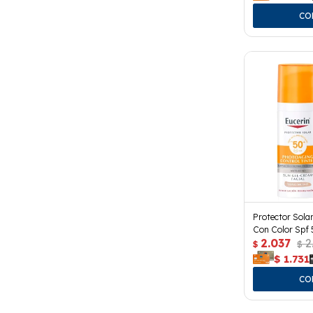
Protector Solar
Con Color Spf 
2.037
2
$
$
$
1.731