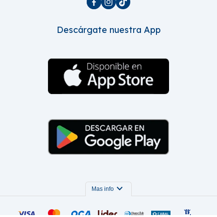



Descárgate nuestra App
expand_more
Mas info