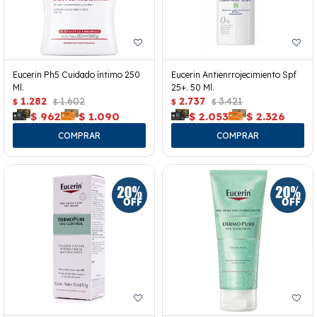
Eucerin Ph5 Cuidado íntimo 250
Eucerin Antienrrojecimiento Spf
Ml.
25+. 50 Ml.
1.282
1.602
2.737
3.421
$
$
$
$
$
962
$
1.090
$
2.053
$
2.326