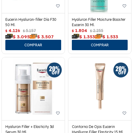
Eucerin Hyaluron-filler Día F30
Hyaluron Filler Moisture Booster
50 Ml.
Eucerin 30 Ml.
4.126
5.157
1.804
2.255
$
$
$
$
$
3.095
$
3.507
$
1.353
$
1.533
Hyaluron Filler + Elasticity 3d
Contorno De Ojos Eucerin
Serum 30 Ml.
Hyalluron Filler Elasticity 15 Ml.