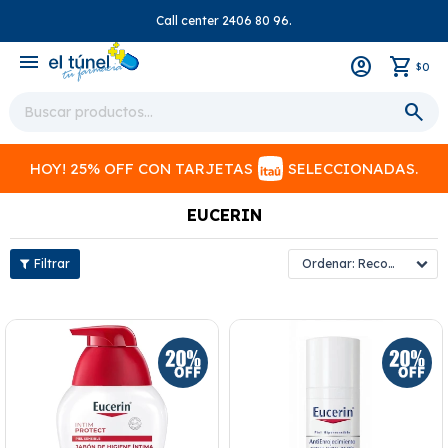
Call center 2406 80 96.
close
menu
0
$
HOY! 25% OFF CON TARJETAS
SELECCIONADAS.
EUCERIN
Recomendados