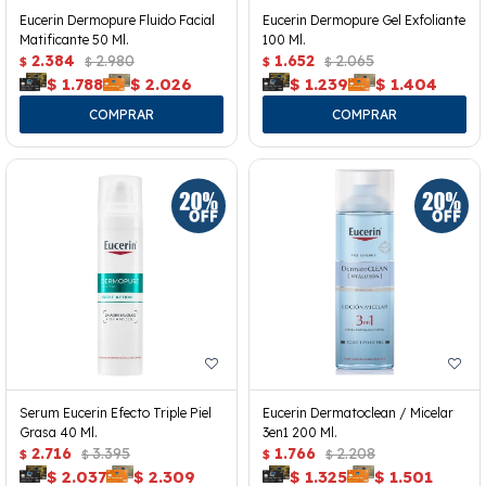
Eucerin Dermopure Fluido Facial
Eucerin Dermopure Gel Exfoliante
Matificante 50 Ml.
100 Ml.
2.384
2.980
1.652
2.065
$
$
$
$
$
1.788
$
2.026
$
1.239
$
1.404
Serum Eucerin Efecto Triple Piel
Eucerin Dermatoclean / Micelar
Grasa 40 Ml.
3en1 200 Ml.
2.716
3.395
1.766
2.208
$
$
$
$
$
2.037
$
2.309
$
1.325
$
1.501