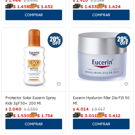
1.944
2.430
1.910
2.388
$
$
$
$
$
1.458
$
1.652
$
1.433
$
1.624
Protector Solar Eucerin Spray
Eucerin Hyaluron-filler Día F15 50
Kids Spf 50+. 200 Ml.
Ml.
2.040
2.550
4.014
5.017
$
$
$
$
$
1.530
$
1.734
$
3.011
$
3.412