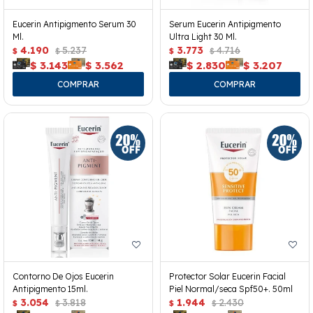
Eucerin Antipigmento Serum 30
Serum Eucerin Antipigmento
Ml.
Ultra Light 30 Ml.
4.190
5.237
3.773
4.716
$
$
$
$
$
3.143
$
3.562
$
2.830
$
3.207
Contorno De Ojos Eucerin
Protector Solar Eucerin Facial
Antipigmento 15ml.
Piel Normal/seca Spf50+. 50ml
3.054
3.818
1.944
2.430
$
$
$
$