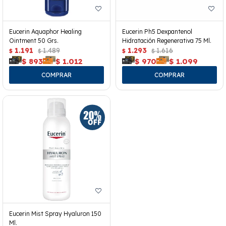
Eucerin Aquaphor Healing
Eucerin Ph5 Dexpantenol
Ointment 50 Grs.
Hidratación Regenerativa 75 Ml.
1.191
1.489
1.293
1.616
$
$
$
$
$
893
$
1.012
$
970
$
1.099
Eucerin Mist Spray Hyaluron 150
Ml.