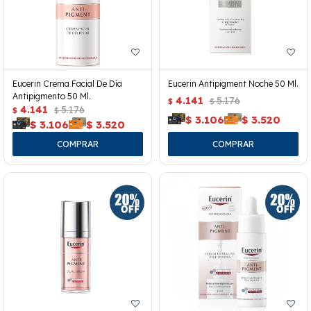
Eucerin Crema Facial De Día
Eucerin Antipigment Noche 50 Ml.
Antipigmento 50 Ml.
4.141
5.176
$
$
4.141
5.176
$
$
$
3.106
$
3.520
$
3.106
$
3.520