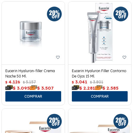
Eucerin Hyaluron-filler Crema
Eucerin Hyaluron Filler Contorno
Noche 50 Ml.
De Ojos 15 Ml.
4.126
5.157
3.041
3.801
$
$
$
$
$
3.095
$
3.507
$
2.281
$
2.585