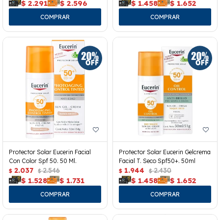
$
2.291
$
2.596
$
1.458
$
1.652
Protector Solar Eucerin Facial
Protector Solar Eucerin Gelcrema
Con Color Spf 50. 50 Ml.
Facial T. Seco Spf50+. 50ml
2.037
2.546
1.944
2.430
$
$
$
$
$
1.528
$
1.731
$
1.458
$
1.652