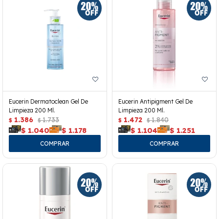
Eucerin Dermatoclean Gel De
Eucerin Antipigment Gel De
Limpieza 200 Ml.
Limpieza 200 Ml.
1.386
1.733
1.472
1.840
$
$
$
$
$
1.040
$
1.178
$
1.104
$
1.251