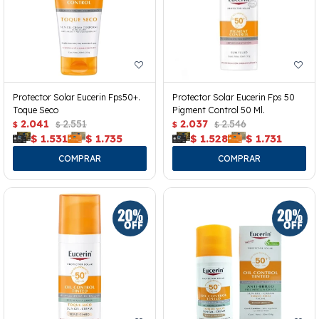
Protector Solar Eucerin Fps50+.
Protector Solar Eucerin Fps 50
Toque Seco
Pigment Control 50 Ml.
2.041
2.551
2.037
2.546
$
$
$
$
$
1.531
$
1.735
$
1.528
$
1.731