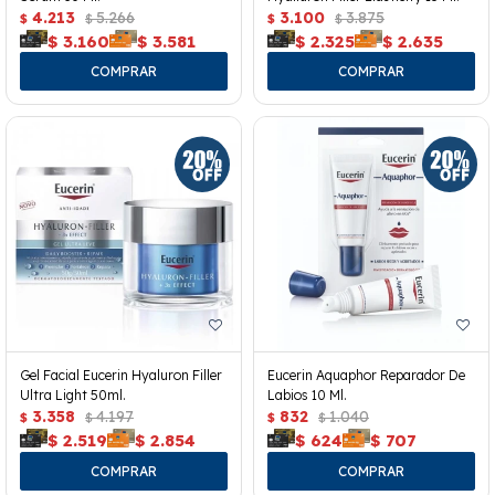
4.213
5.266
3.100
3.875
$
$
$
$
$
3.160
$
3.581
$
2.325
$
2.635
Gel Facial Eucerin Hyaluron Filler
Eucerin Aquaphor Reparador De
Ultra Light 50ml.
Labios 10 Ml.
3.358
4.197
832
1.040
$
$
$
$
$
2.519
$
2.854
$
624
$
707