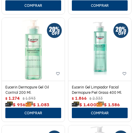
Eucerin Dermopure Gel Oil
Eucerin Gel Limpiador Facial
Control 200 Ml.
Dermopure Piel Grasa 400 Ml.
1.274
1.593
1.866
2.333
$
$
$
$
$
956
$
1.083
$
1.400
$
1.586