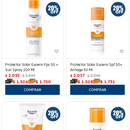
Protector Solar Eucerin Fps 50 +
Protector Solar Eucerin Spf 50+
Sun Spray 200 Ml.
Antiage 50 Ml.
2.035
2.544
2.037
2.546
$
$
$
$
$
1.526
$
1.730
$
1.528
$
1.731