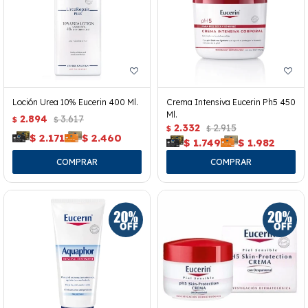
Loción Urea 10% Eucerin 400 Ml.
Crema Intensiva Eucerin Ph5 450
Ml.
2.894
3.617
$
$
2.332
2.915
$
$
$
2.171
$
2.460
$
1.749
$
1.982