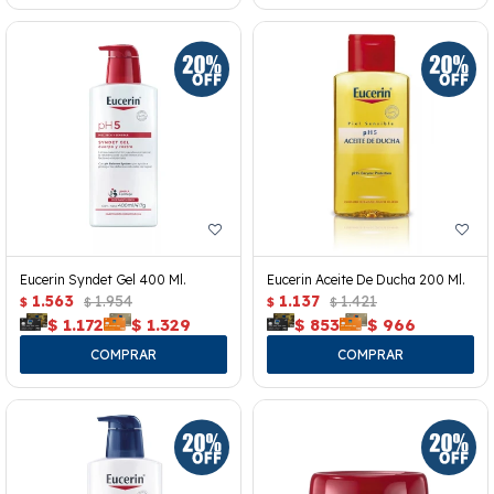
Eucerin Syndet Gel 400 Ml.
Eucerin Aceite De Ducha 200 Ml.
1.563
1.954
1.137
1.421
$
$
$
$
$
1.172
$
1.329
$
853
$
966