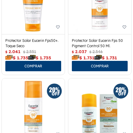
Protector Solar Eucerin Fps50+.
Protector Solar Eucerin Fps 50
Toque Seco
Pigment Control 50 Ml.
2.041
2.551
2.037
2.546
$
$
$
$
$
1.735
$
1.735
$
1.731
$
1.731