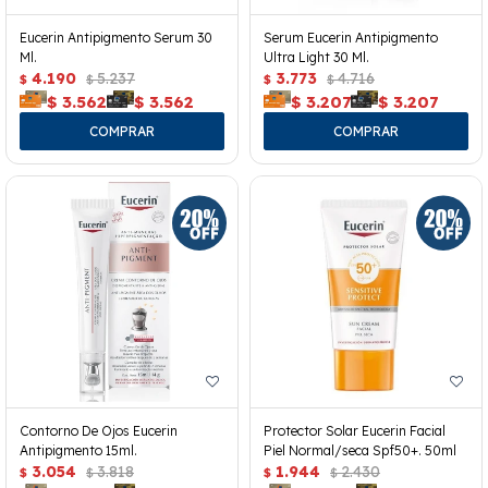
Eucerin Antipigmento Serum 30
Serum Eucerin Antipigmento
Ml.
Ultra Light 30 Ml.
4.190
5.237
3.773
4.716
$
$
$
$
$
3.562
$
3.562
$
3.207
$
3.207
Contorno De Ojos Eucerin
Protector Solar Eucerin Facial
Antipigmento 15ml.
Piel Normal/seca Spf50+. 50ml
3.054
3.818
1.944
2.430
$
$
$
$