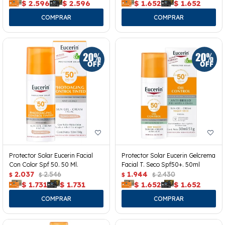
$
2.596
$
2.596
$
1.652
$
1.652
Protector Solar Eucerin Facial
Protector Solar Eucerin Gelcrema
Con Color Spf 50. 50 Ml.
Facial T. Seco Spf50+. 50ml
2.037
2.546
1.944
2.430
$
$
$
$
$
1.731
$
1.731
$
1.652
$
1.652