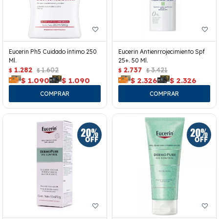
Eucerin Ph5 Cuidado íntimo 250
Eucerin Antienrrojecimiento Spf
Ml.
25+. 50 Ml.
1.282
1.602
2.737
3.421
$
$
$
$
$
1.090
$
1.090
$
2.326
$
2.326