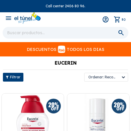
Call center 2406 80 96.
close
menu
0
$
DESCUENTOS
TODOS LOS DIAS
EUCERIN
Recomendados