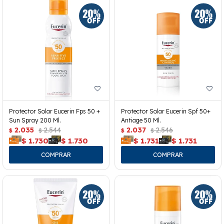
Protector Solar Eucerin Fps 50 +
Protector Solar Eucerin Spf 50+
Sun Spray 200 Ml.
Antiage 50 Ml.
2.035
2.544
2.037
2.546
$
$
$
$
$
1.730
$
1.730
$
1.731
$
1.731