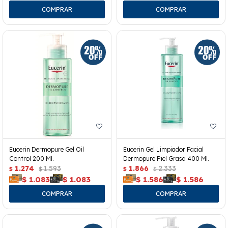
Eucerin Dermopure Gel Oil
Eucerin Gel Limpiador Facial
Control 200 Ml.
Dermopure Piel Grasa 400 Ml.
1.274
1.593
1.866
2.333
$
$
$
$
$
1.083
$
1.083
$
1.586
$
1.586