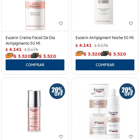
Eucerin Crema Facial De Día
Eucerin Antipigment Noche 50 Ml.
Antipigmento 50 Ml.
4.141
5.176
$
$
4.141
5.176
$
$
$
3.520
$
3.520
$
3.520
$
3.520