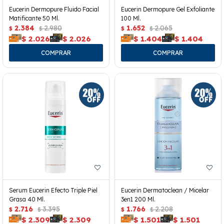
Eucerin Dermopure Fluido Facial
Eucerin Dermopure Gel Exfoliante
Matificante 50 Ml.
100 Ml.
2.384
2.980
1.652
2.065
$
$
$
$
$
2.026
$
2.026
$
1.404
$
1.404
Serum Eucerin Efecto Triple Piel
Eucerin Dermatoclean / Micelar
Grasa 40 Ml.
3en1 200 Ml.
2.716
3.395
1.766
2.208
$
$
$
$
$
2.309
$
2.309
$
1.501
$
1.501