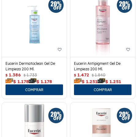
Eucerin Dermatoclean Gel De
Eucerin Antipigment Gel De
Limpieza 200 Ml.
Limpieza 200 Ml.
1.386
1.733
1.472
1.840
$
$
$
$
$
1.178
$
1.178
$
1.251
$
1.251