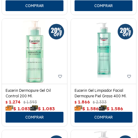
Eucerin Dermopure Gel Oil
Eucerin Gel Limpiador Facial
Control 200 Ml.
Dermopure Piel Grasa 400 Ml.
1.274
1.593
1.866
2.333
$
$
$
$
$
1.083
$
1.083
$
1.586
$
1.586