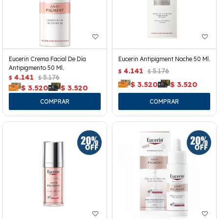
Eucerin Crema Facial De Día
Eucerin Antipigment Noche 50 Ml.
Antipigmento 50 Ml.
4.141
5.176
$
$
4.141
5.176
$
$
$
3.520
$
3.520
$
3.520
$
3.520