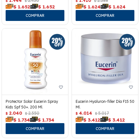
1.944
2.430
1.910
2.388
$
$
$
$
$
1.652
$
1.652
$
1.624
$
1.624
Protector Solar Eucerin Spray
Eucerin Hyaluron-filler Día F15 50
Kids Spf 50+. 200 Ml.
Ml.
2.040
2.550
4.014
5.017
$
$
$
$
$
1.734
$
1.734
$
3.412
$
3.412