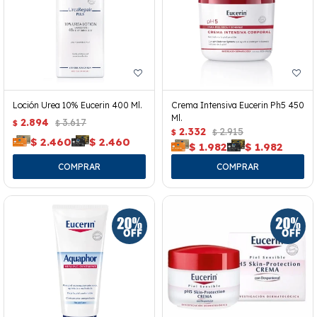
Loción Urea 10% Eucerin 400 Ml.
Crema Intensiva Eucerin Ph5 450
Ml.
2.894
3.617
$
$
2.332
2.915
$
$
$
2.460
$
2.460
$
1.982
$
1.982