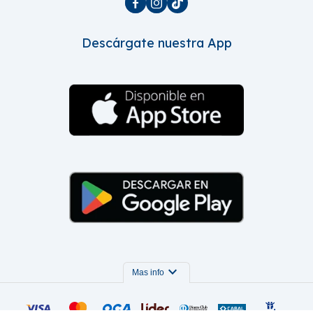



Descárgate nuestra App
expand_more
Mas info