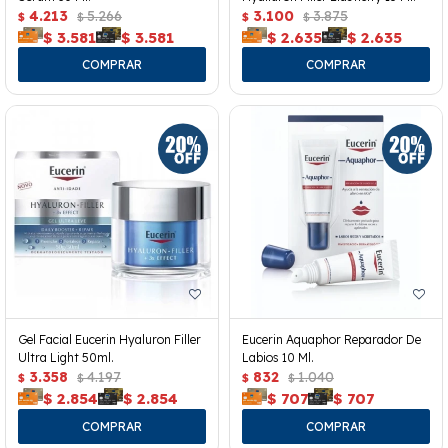
4.213
5.266
3.100
3.875
$
$
$
$
$
3.581
$
3.581
$
2.635
$
2.635
Gel Facial Eucerin Hyaluron Filler
Eucerin Aquaphor Reparador De
Ultra Light 50ml.
Labios 10 Ml.
3.358
4.197
832
1.040
$
$
$
$
$
2.854
$
2.854
$
707
$
707