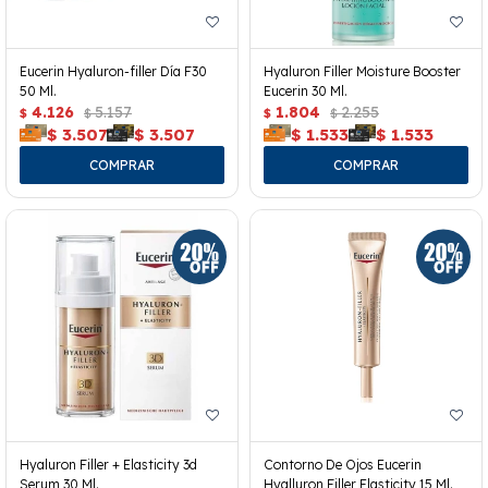
Eucerin Hyaluron-filler Día F30
Hyaluron Filler Moisture Booster
50 Ml.
Eucerin 30 Ml.
4.126
5.157
1.804
2.255
$
$
$
$
$
3.507
$
3.507
$
1.533
$
1.533
Hyaluron Filler + Elasticity 3d
Contorno De Ojos Eucerin
Serum 30 Ml.
Hyalluron Filler Elasticity 15 Ml.