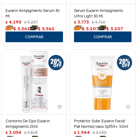
Eucerin Antipigmento Serum 30
Serum Eucerin Antipigmento
Ml.
Ultra Light 30 Ml.
4.190
5.237
3.773
4.716
$
$
$
$
$
3.562
$
3.562
$
3.207
$
3.207
Contorno De Ojos Eucerin
Protector Solar Eucerin Facial
Antipigmento 15ml.
Piel Normal/seca Spf50+. 50ml
3.054
3.818
1.944
2.430
$
$
$
$