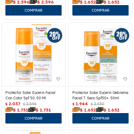
$
2.596
$
2.596
$
1.652
$
1.652
Protector Solar Eucerin Facial
Protector Solar Eucerin Gelcrema
Con Color Spf 50. 50 Ml.
Facial T. Seco Spf50+. 50ml
2.037
2.546
1.944
2.430
$
$
$
$
$
1.731
$
1.731
$
1.652
$
1.652