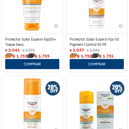
Protector Solar Eucerin Fps50+.
Protector Solar Eucerin Fps 50
Toque Seco
Pigment Control 50 Ml.
2.041
2.551
2.037
2.546
$
$
$
$
$
1.735
$
1.735
$
1.731
$
1.731