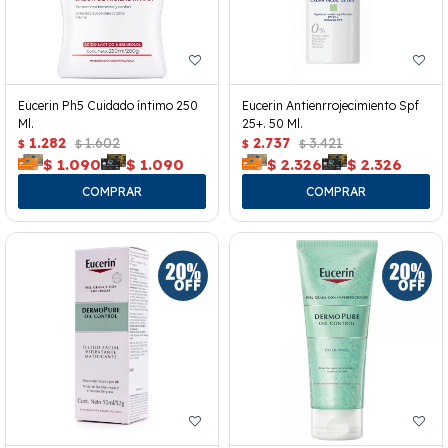
Eucerin Ph5 Cuidado íntimo 250
Eucerin Antienrrojecimiento Spf
Ml.
25+. 50 Ml.
1.282
1.602
2.737
3.421
$
$
$
$
$
1.090
$
1.090
$
2.326
$
2.326