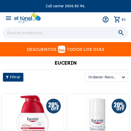
Call center 2406 80 96.
close
menu
0
$
DESCUENTOS
TODOS LOS DIAS
EUCERIN
Recomendados