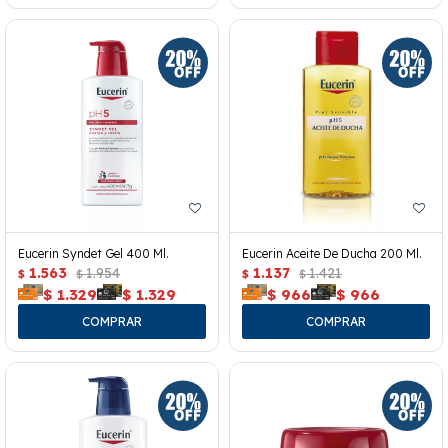
Eucerin Syndet Gel 400 Ml.
Eucerin Aceite De Ducha 200 Ml.
1.563
1.954
1.137
1.421
$
$
$
$
$
1.329
$
1.329
$
966
$
966