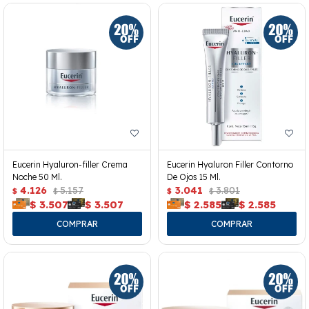
Eucerin Hyaluron-filler Crema
Eucerin Hyaluron Filler Contorno
Noche 50 Ml.
De Ojos 15 Ml.
4.126
5.157
3.041
3.801
$
$
$
$
$
3.507
$
3.507
$
2.585
$
2.585