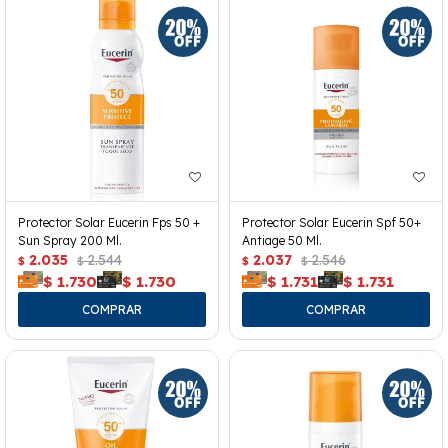
Protector Solar Eucerin Fps 50 +
Protector Solar Eucerin Spf 50+
Sun Spray 200 Ml.
Antiage 50 Ml.
2.035
2.544
2.037
2.546
$
$
$
$
$
1.730
$
1.730
$
1.731
$
1.731