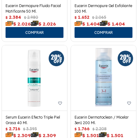
Eucerin Dermopure Fluido Facial
Eucerin Dermopure Gel Exfoliante
Matificante 50 Ml.
100 Ml.
2.384
2.980
1.652
2.065
$
$
$
$
$
2.026
$
2.026
$
1.404
$
1.404
Serum Eucerin Efecto Triple Piel
Eucerin Dermatoclean / Micelar
Grasa 40 Ml.
3en1 200 Ml.
2.716
3.395
1.766
2.208
$
$
$
$
$
2.309
$
2.309
$
1.501
$
1.501