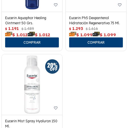
Eucerin Aquaphor Healing
Eucerin Ph5 Dexpantenol
Ointment 50 Grs.
Hidratación Regenerativa 75 Ml.
1.191
1.489
1.293
1.616
$
$
$
$
$
1.012
$
1.012
$
1.099
$
1.099
Eucerin Mist Spray Hyaluron 150
Ml.