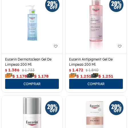
Eucerin Dermatoclean Gel De
Eucerin Antipigment Gel De
Limpieza 200 Ml.
Limpieza 200 Ml.
1.386
1.733
1.472
1.840
$
$
$
$
$
1.178
$
1.178
$
1.251
$
1.251