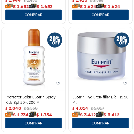
1.944
2.430
1.910
2.388
$
$
$
$
$
1.652
$
1.652
$
1.624
$
1.624
Protector Solar Eucerin Spray
Eucerin Hyaluron-filler Día F15 50
Kids Spf 50+. 200 Ml.
Ml.
2.040
2.550
4.014
5.017
$
$
$
$
$
1.734
$
1.734
$
3.412
$
3.412