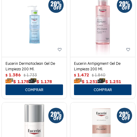
Eucerin Dermatoclean Gel De
Eucerin Antipigment Gel De
Limpieza 200 Ml.
Limpieza 200 Ml.
1.386
1.733
1.472
1.840
$
$
$
$
$
1.178
$
1.178
$
1.251
$
1.251