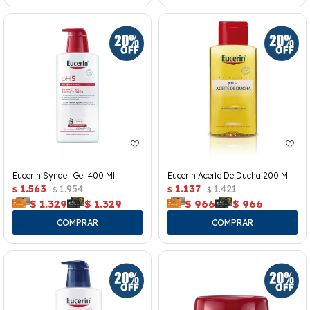
Eucerin Syndet Gel 400 Ml.
Eucerin Aceite De Ducha 200 Ml.
1.563
1.954
1.137
1.421
$
$
$
$
$
1.329
$
1.329
$
966
$
966