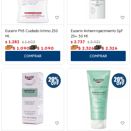
Eucerin Ph5 Cuidado íntimo 250
Eucerin Antienrrojecimiento Spf
Ml.
25+. 50 Ml.
1.282
1.602
2.737
3.421
$
$
$
$
$
1.090
$
1.090
$
2.326
$
2.326