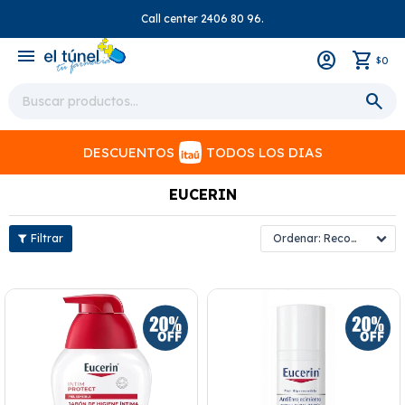
Call center 2406 80 96.
close
menu
0
$
DESCUENTOS
TODOS LOS DIAS
EUCERIN
Recomendados