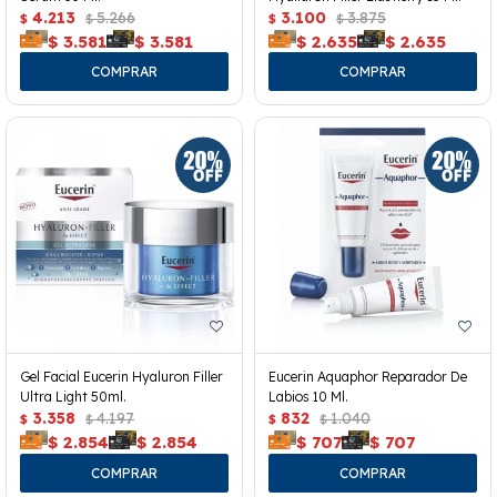
4.213
5.266
3.100
3.875
$
$
$
$
$
3.581
$
3.581
$
2.635
$
2.635
Gel Facial Eucerin Hyaluron Filler
Eucerin Aquaphor Reparador De
Ultra Light 50ml.
Labios 10 Ml.
3.358
4.197
832
1.040
$
$
$
$
$
2.854
$
2.854
$
707
$
707