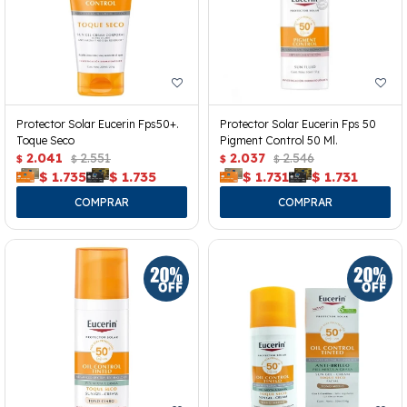
Protector Solar Eucerin Fps50+.
Protector Solar Eucerin Fps 50
Toque Seco
Pigment Control 50 Ml.
2.041
2.551
2.037
2.546
$
$
$
$
$
1.735
$
1.735
$
1.731
$
1.731