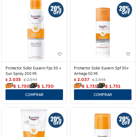
Protector Solar Eucerin Fps 50 +
Protector Solar Eucerin Spf 50+
Sun Spray 200 Ml.
Antiage 50 Ml.
2.035
2.544
2.037
2.546
$
$
$
$
$
1.730
$
1.730
$
1.731
$
1.731