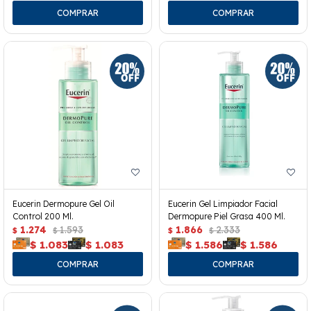
Eucerin Dermopure Gel Oil
Eucerin Gel Limpiador Facial
Control 200 Ml.
Dermopure Piel Grasa 400 Ml.
1.274
1.593
1.866
2.333
$
$
$
$
$
1.083
$
1.083
$
1.586
$
1.586