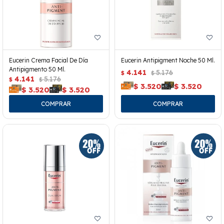
Eucerin Crema Facial De Día
Eucerin Antipigment Noche 50 Ml.
Antipigmento 50 Ml.
4.141
5.176
$
$
4.141
5.176
$
$
$
3.520
$
3.520
$
3.520
$
3.520