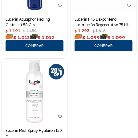
Eucerin Aquaphor Healing
Eucerin Ph5 Dexpantenol
Ointment 50 Grs.
Hidratación Regenerativa 75 Ml.
1.191
1.489
1.293
1.616
$
$
$
$
$
1.012
$
1.012
$
1.099
$
1.099
Eucerin Mist Spray Hyaluron 150
Ml.