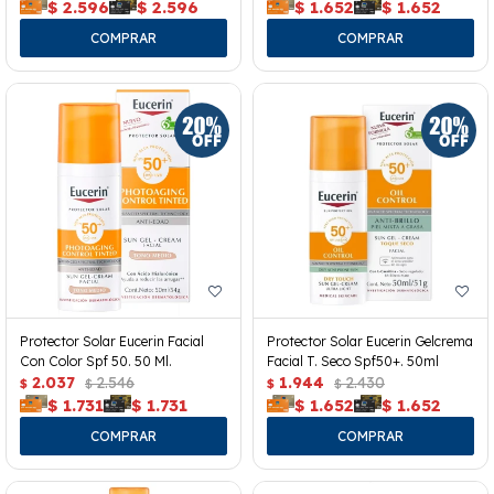
$
2.596
$
2.596
$
1.652
$
1.652
Protector Solar Eucerin Facial
Protector Solar Eucerin Gelcrema
Con Color Spf 50. 50 Ml.
Facial T. Seco Spf50+. 50ml
2.037
2.546
1.944
2.430
$
$
$
$
$
1.731
$
1.731
$
1.652
$
1.652