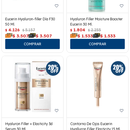
Eucerin Hyaluron-filler Día F30
Hyaluron Filler Moisture Booster
50 Ml.
Eucerin 30 Ml.
4.126
5.157
1.804
2.255
$
$
$
$
$
3.507
$
3.507
$
1.533
$
1.533
Hyaluron Filler + Elasticity 3d
Contorno De Ojos Eucerin
Serum 30 Ml.
Hyalluron Filler Elasticity 15 Ml.