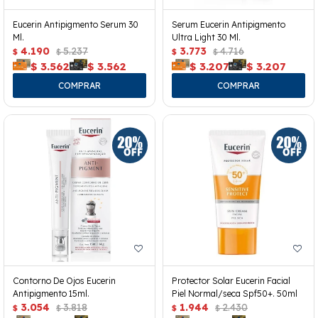
Eucerin Antipigmento Serum 30
Serum Eucerin Antipigmento
Ml.
Ultra Light 30 Ml.
4.190
5.237
3.773
4.716
$
$
$
$
$
3.562
$
3.562
$
3.207
$
3.207
Contorno De Ojos Eucerin
Protector Solar Eucerin Facial
Antipigmento 15ml.
Piel Normal/seca Spf50+. 50ml
3.054
3.818
1.944
2.430
$
$
$
$