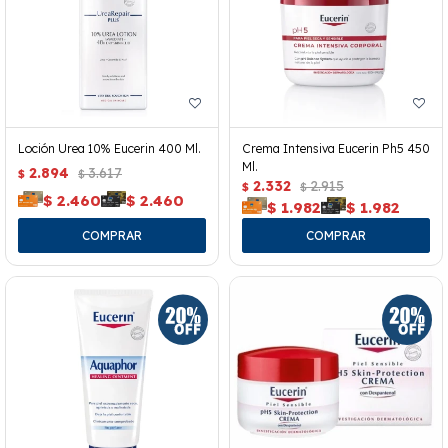
Loción Urea 10% Eucerin 400 Ml.
Crema Intensiva Eucerin Ph5 450
Ml.
2.894
3.617
$
$
2.332
2.915
$
$
$
2.460
$
2.460
$
1.982
$
1.982