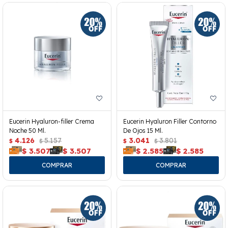
Eucerin Hyaluron-filler Crema
Eucerin Hyaluron Filler Contorno
Noche 50 Ml.
De Ojos 15 Ml.
4.126
5.157
3.041
3.801
$
$
$
$
$
3.507
$
3.507
$
2.585
$
2.585