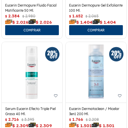
Eucerin Dermopure Fluido Facial
Eucerin Dermopure Gel Exfoliante
Matificante 50 Ml.
100 Ml.
2.384
2.980
1.652
2.065
$
$
$
$
$
2.026
$
2.026
$
1.404
$
1.404
Serum Eucerin Efecto Triple Piel
Eucerin Dermatoclean / Micelar
Grasa 40 Ml.
3en1 200 Ml.
2.716
3.395
1.766
2.208
$
$
$
$
$
2.309
$
2.309
$
1.501
$
1.501