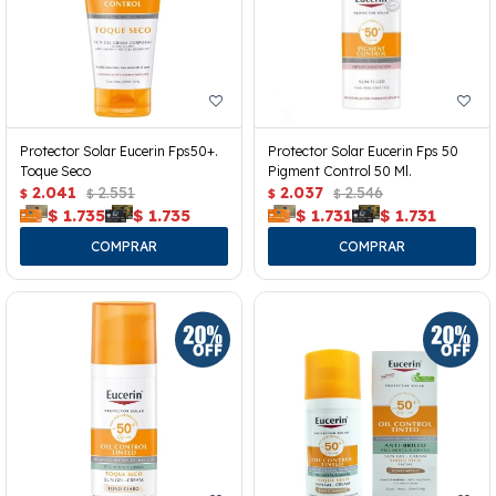
Protector Solar Eucerin Fps50+.
Protector Solar Eucerin Fps 50
Toque Seco
Pigment Control 50 Ml.
2.041
2.551
2.037
2.546
$
$
$
$
$
1.735
$
1.735
$
1.731
$
1.731