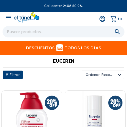
Call center 2406 80 96.
close
menu
0
$
DESCUENTOS
TODOS LOS DIAS
EUCERIN
Recomendados