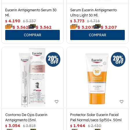
Eucerin Antipigmento Serum 30
Serum Eucerin Antipigmento
Ml.
Ultra Light 30 Ml.
4.190
5.237
3.773
4.716
$
$
$
$
$
3.562
$
3.562
$
3.207
$
3.207
Contorno De Ojos Eucerin
Protector Solar Eucerin Facial
Antipigmento 15ml.
Piel Normal/seca Spf50+. 50ml
3.054
3.818
1.944
2.430
$
$
$
$