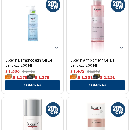
Eucerin Dermatoclean Gel De
Eucerin Antipigment Gel De
Limpieza 200 Ml.
Limpieza 200 Ml.
1.386
1.733
1.472
1.840
$
$
$
$
$
1.178
$
1.178
$
1.251
$
1.251