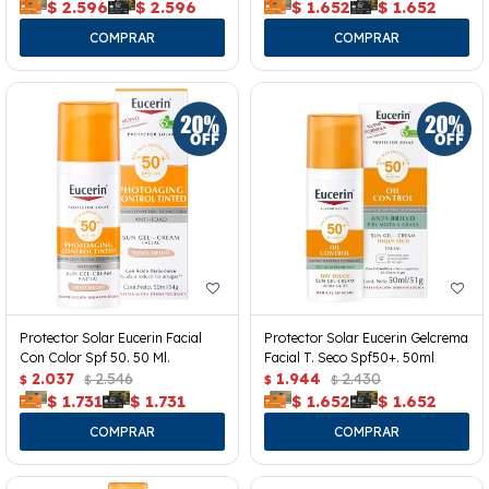
$
2.596
$
2.596
$
1.652
$
1.652
Protector Solar Eucerin Facial
Protector Solar Eucerin Gelcrema
Con Color Spf 50. 50 Ml.
Facial T. Seco Spf50+. 50ml
2.037
2.546
1.944
2.430
$
$
$
$
$
1.731
$
1.731
$
1.652
$
1.652