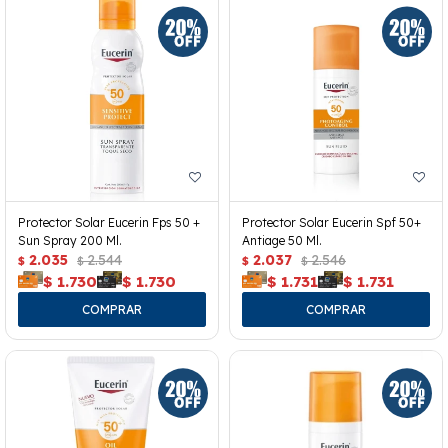
Protector Solar Eucerin Fps 50 +
Protector Solar Eucerin Spf 50+
Sun Spray 200 Ml.
Antiage 50 Ml.
2.035
2.544
2.037
2.546
$
$
$
$
$
1.730
$
1.730
$
1.731
$
1.731