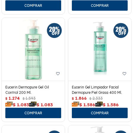
Eucerin Dermopure Gel Oil
Eucerin Gel Limpiador Facial
Control 200 Ml.
Dermopure Piel Grasa 400 Ml.
1.274
1.593
1.866
2.333
$
$
$
$
$
1.083
$
1.083
$
1.586
$
1.586