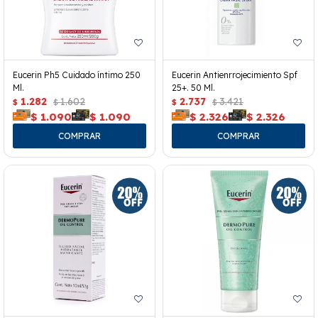
Eucerin Ph5 Cuidado íntimo 250
Eucerin Antienrrojecimiento Spf
Ml.
25+. 50 Ml.
1.282
1.602
2.737
3.421
$
$
$
$
$
1.090
$
1.090
$
2.326
$
2.326