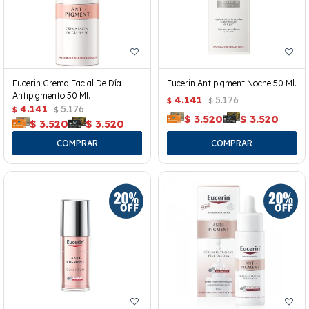
Eucerin Crema Facial De Día
Eucerin Antipigment Noche 50 Ml.
Antipigmento 50 Ml.
4.141
5.176
$
$
4.141
5.176
$
$
$
3.520
$
3.520
$
3.520
$
3.520