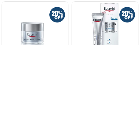
Eucerin Hyaluron-filler Crema
Eucerin Hyaluron Filler Contorno
Noche 50 Ml.
De Ojos 15 Ml.
4.126
5.157
3.041
3.801
$
$
$
$
$
3.507
$
3.507
$
2.585
$
2.585