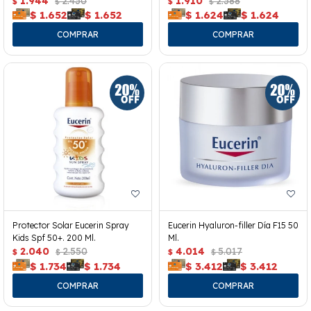
1.944
2.430
1.910
2.388
$
$
$
$
$
1.652
$
1.652
$
1.624
$
1.624
Protector Solar Eucerin Spray
Eucerin Hyaluron-filler Día F15 50
Kids Spf 50+. 200 Ml.
Ml.
2.040
2.550
4.014
5.017
$
$
$
$
$
1.734
$
1.734
$
3.412
$
3.412