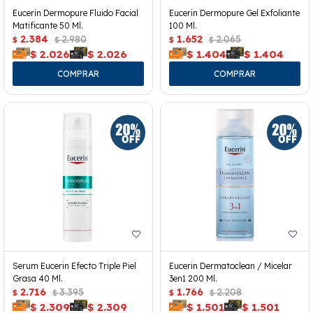
Eucerin Dermopure Fluido Facial
Eucerin Dermopure Gel Exfoliante
Matificante 50 Ml.
100 Ml.
2.384
2.980
1.652
2.065
$
$
$
$
$
2.026
$
2.026
$
1.404
$
1.404
Serum Eucerin Efecto Triple Piel
Eucerin Dermatoclean / Micelar
Grasa 40 Ml.
3en1 200 Ml.
2.716
3.395
1.766
2.208
$
$
$
$
$
2.309
$
2.309
$
1.501
$
1.501