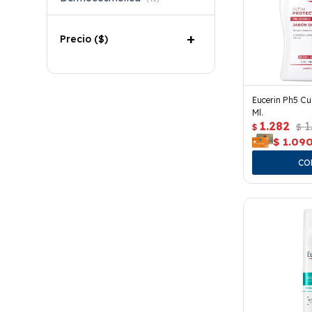
Precio
($)
Eucerin Ph5 Cu
Ml.
1.282
1
$
$
$
1.09