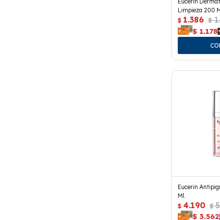
Eucerin Dermat
Limpieza 200 M
1.386
1
$
$
$
1.178
Eucerin Antipi
Ml.
4.190
5
$
$
$
3.562