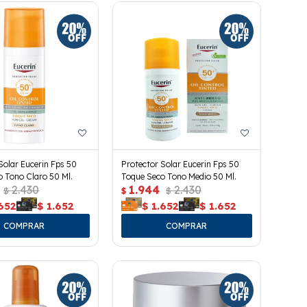
Solar Eucerin Fps 50
Protector Solar Eucerin Fps 50
 Tono Claro 50 Ml.
Toque Seco Tono Medio 50 Ml.
2.430
1.944
2.430
$
$
$
652
$
1.652
$
1.652
$
1.652