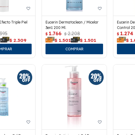
fecto Triple Piel
Eucerin Dermatoclean / Micelar
Eucerin De
3en1 200 Ml.
Control 20
.395
1.766
2.208
1.274
$
$
$
9
$
2.309
$
1.501
$
1.501
$
1