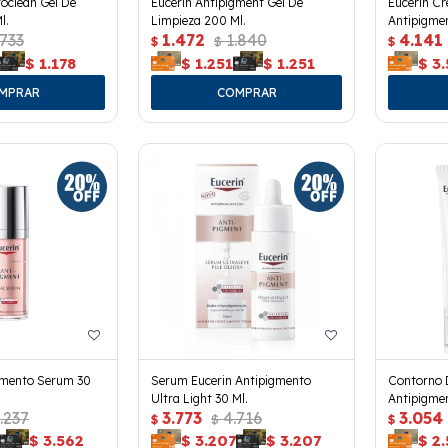
oclean Gel De
Eucerin Antipigment Gel De
Eucerin Cr
l.
Limpieza 200 Ml.
Antipigmen
.733
1.472
1.840
4.141
$
$
$
$
1.178
$
1.251
$
1.251
$
3
gmento Serum 30
Serum Eucerin Antipigmento
Contorno 
Ultra Light 30 Ml.
Antipigmen
.237
3.773
4.716
3.054
$
$
$
$
3.562
$
3.207
$
3.207
$
2