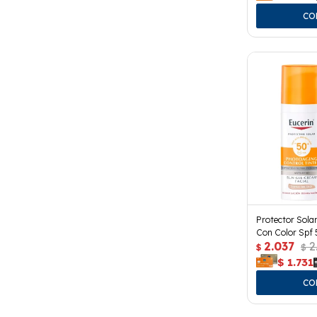
Protector Solar
Con Color Spf 
2.037
2
$
$
$
1.731