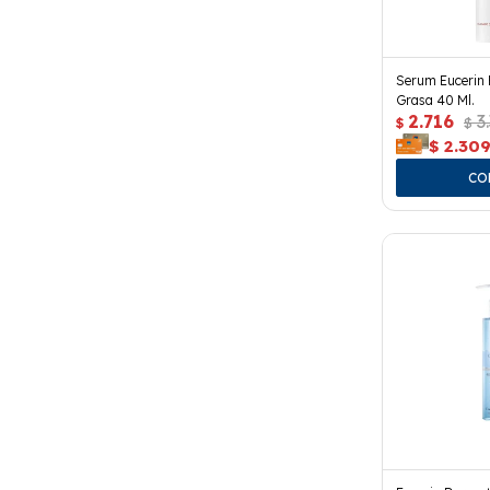
Serum Eucerin E
Grasa 40 Ml.
2.716
3
$
$
$
2.30