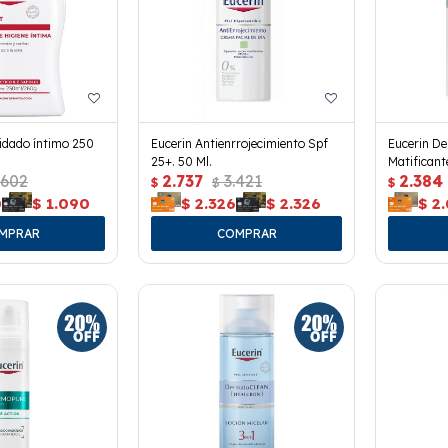
idado íntimo 250
Eucerin Antienrrojecimiento Spf
Eucerin De
25+. 50 Ml.
Matificant
.602
2.737
3.421
2.384
$
$
$
0
$
1.090
$
2.326
$
2.326
$
2