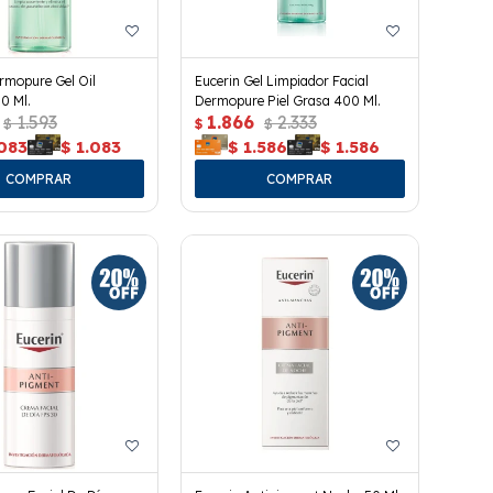
rmopure Gel Oil
Eucerin Gel Limpiador Facial
0 Ml.
Dermopure Piel Grasa 400 Ml.
1.593
1.866
2.333
$
$
$
.083
$
1.083
$
1.586
$
1.586