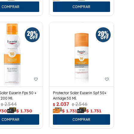
Solar Eucerin Fps 50 +
Protector Solar Eucerin Spf 50+
 200 Ml.
Antiage 50 Ml.
2.544
2.037
2.546
$
$
$
730
$
1.730
$
1.731
$
1.731