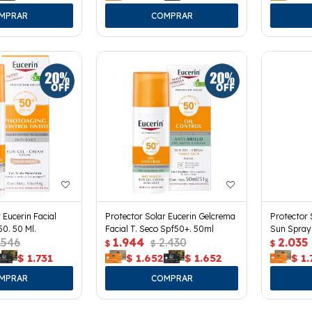
 Eucerin Facial
Protector Solar Eucerin Gelcrema
Protector 
50. 50 Ml.
Facial T. Seco Spf50+. 50ml
Sun Spray
.546
1.944
2.430
2.035
$
$
$
$
1.731
$
1.652
$
1.652
$
1.