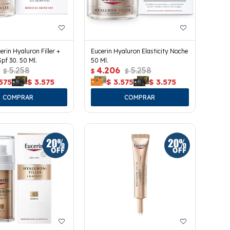
rin Hyaluron Filler +
Eucerin Hyaluron Elasticity Noche
Spf 30. 50 Ml.
50 Ml.
5.258
4.206
5.258
$
$
$
575
$
3.575
$
3.575
$
3.575