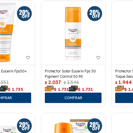
r Eucerin Fps50+.
Protector Solar Eucerin Fps 50
Protector 
Pigment Control 50 Ml.
Toque Seco
.551
2.037
2.546
1.944
$
$
$
$
1.735
$
1.731
$
1.731
$
1.