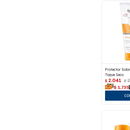
Protector Sola
Toque Seco
2.041
2
$
$
$
1.735