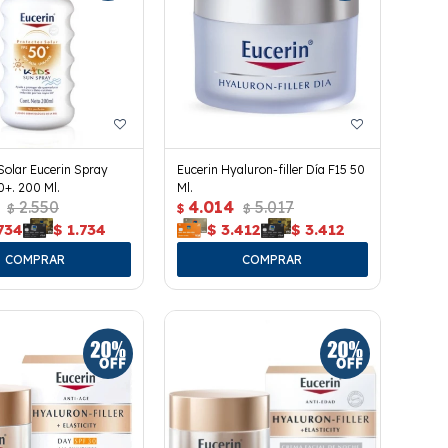
Solar Eucerin Spray
Eucerin Hyaluron-filler Día F15 50
0+. 200 Ml.
Ml.
2.550
4.014
5.017
$
$
$
734
$
1.734
$
3.412
$
3.412