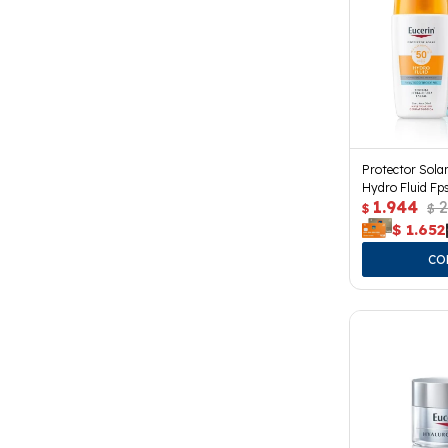
Protector Solar
Hydro Fluid Fp
1.944
2
$
$
$
1.652