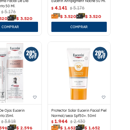
ema Facial De Día
Eucerin Antipigment Noche 50 Ml.
to 50 Ml.
4.141
5.176
$
$
5.176
$
$
3.520
$
3.520
.520
$
3.520
De Ojos Eucerin
Protector Solar Eucerin Facial Piel
to 15ml.
Normal/seca Spf50+. 50ml
3.818
1.944
2.430
$
$
$
.596
$
2.596
$
1.652
$
1.652