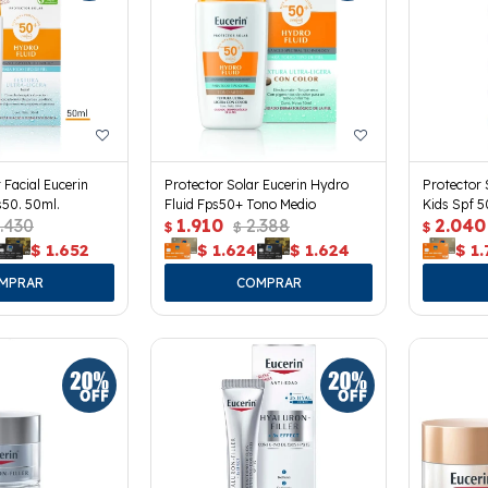
 Facial Eucerin
Protector Solar Eucerin Hydro
Protector 
s50. 50ml.
Fluid Fps50+ Tono Medio
Kids Spf 5
.430
1.910
2.388
2.040
$
$
$
$
1.652
$
1.624
$
1.624
$
1.