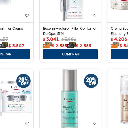
on-filler Crema
Eucerin Hyaluron Filler Contorno
Crema Euce
De Ojos 15 Ml.
Elasticity 
.157
3.041
3.801
4.206
$
$
$
$
3.507
$
2.585
$
2.585
$
3.