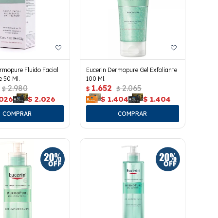
rmopure Fluido Facial
Eucerin Dermopure Gel Exfoliante
e 50 Ml.
100 Ml.
2.980
1.652
2.065
$
$
$
.026
$
2.026
$
1.404
$
1.404