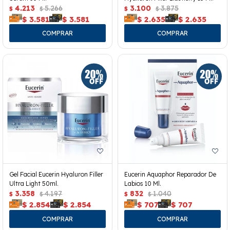
4.213
5.266
3.100
3.875
$
$
$
$
$
3.581
$
3.581
$
2.635
$
2.635
Gel Facial Eucerin Hyaluron Filler
Eucerin Aquaphor Reparador De
Ultra Light 50ml.
Labios 10 Ml.
3.358
4.197
832
1.040
$
$
$
$
$
2.854
$
2.854
$
707
$
707