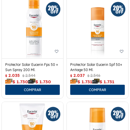
Protector Solar Eucerin Fps 50 +
Protector Solar Eucerin Spf 50+
Sun Spray 200 Ml.
Antiage 50 Ml.
2.035
2.544
2.037
2.546
$
$
$
$
$
1.730
$
1.730
$
1.731
$
1.731