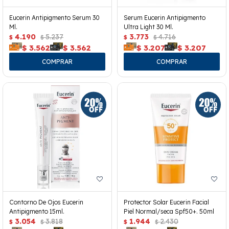
Eucerin Antipigmento Serum 30
Serum Eucerin Antipigmento
Ml.
Ultra Light 30 Ml.
4.190
5.237
3.773
4.716
$
$
$
$
$
3.562
$
3.562
$
3.207
$
3.207
Contorno De Ojos Eucerin
Protector Solar Eucerin Facial
Antipigmento 15ml.
Piel Normal/seca Spf50+. 50ml
3.054
3.818
1.944
2.430
$
$
$
$