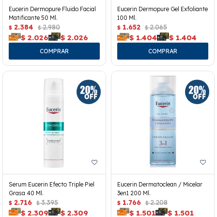
Eucerin Dermopure Fluido Facial
Eucerin Dermopure Gel Exfoliante
Matificante 50 Ml.
100 Ml.
2.384
2.980
1.652
2.065
$
$
$
$
$
2.026
$
2.026
$
1.404
$
1.404
Serum Eucerin Efecto Triple Piel
Eucerin Dermatoclean / Micelar
Grasa 40 Ml.
3en1 200 Ml.
2.716
3.395
1.766
2.208
$
$
$
$
$
2.309
$
2.309
$
1.501
$
1.501