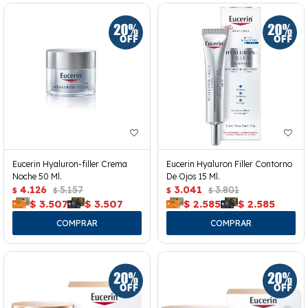
Eucerin Hyaluron-filler Crema
Eucerin Hyaluron Filler Contorno
Noche 50 Ml.
De Ojos 15 Ml.
4.126
5.157
3.041
3.801
$
$
$
$
$
3.507
$
3.507
$
2.585
$
2.585