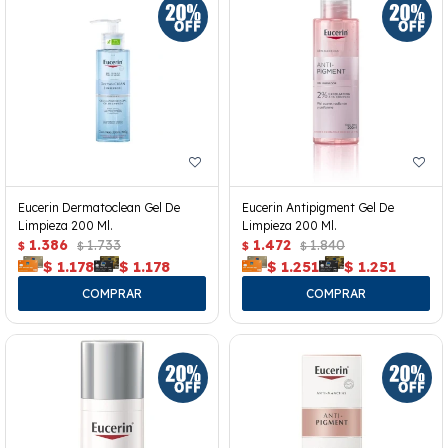
Eucerin Dermatoclean Gel De
Eucerin Antipigment Gel De
Limpieza 200 Ml.
Limpieza 200 Ml.
1.386
1.733
1.472
1.840
$
$
$
$
$
1.178
$
1.178
$
1.251
$
1.251