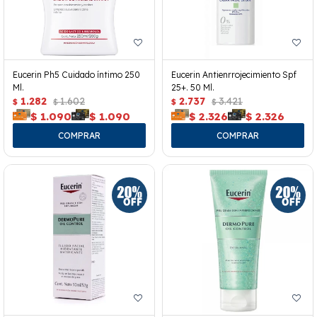
Eucerin Ph5 Cuidado íntimo 250
Eucerin Antienrrojecimiento Spf
Ml.
25+. 50 Ml.
1.282
1.602
2.737
3.421
$
$
$
$
$
1.090
$
1.090
$
2.326
$
2.326