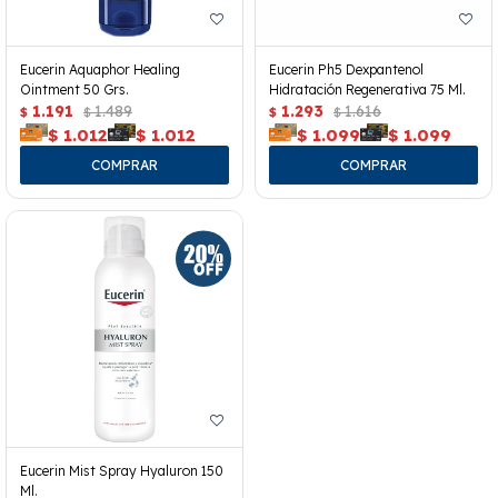
Eucerin Aquaphor Healing
Eucerin Ph5 Dexpantenol
Ointment 50 Grs.
Hidratación Regenerativa 75 Ml.
1.191
1.489
1.293
1.616
$
$
$
$
$
1.012
$
1.012
$
1.099
$
1.099
Eucerin Mist Spray Hyaluron 150
Ml.