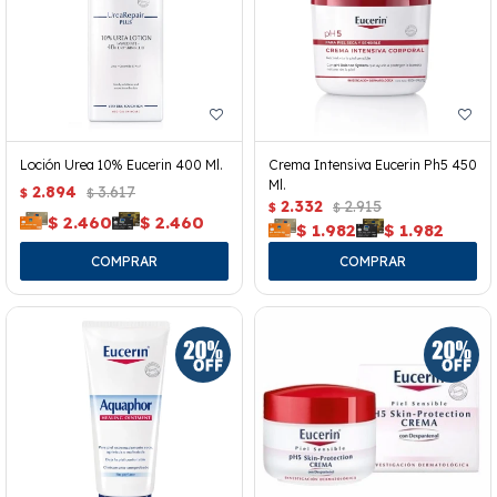
Loción Urea 10% Eucerin 400 Ml.
Crema Intensiva Eucerin Ph5 450
Ml.
2.894
3.617
$
$
2.332
2.915
$
$
$
2.460
$
2.460
$
1.982
$
1.982