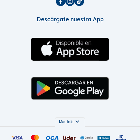



Descárgate nuestra App
expand_more
Mas info