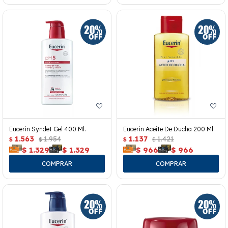
Eucerin Syndet Gel 400 Ml.
Eucerin Aceite De Ducha 200 Ml.
1.563
1.954
1.137
1.421
$
$
$
$
$
1.329
$
1.329
$
966
$
966