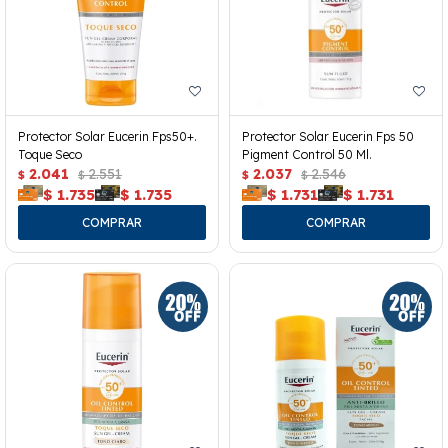
Protector Solar Eucerin Fps50+.
Protector Solar Eucerin Fps 50
Toque Seco
Pigment Control 50 Ml.
2.041
2.551
2.037
2.546
$
$
$
$
$
1.735
$
1.735
$
1.731
$
1.731