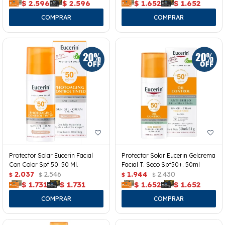
$
2.596
$
2.596
$
1.652
$
1.652
Protector Solar Eucerin Facial
Protector Solar Eucerin Gelcrema
Con Color Spf 50. 50 Ml.
Facial T. Seco Spf50+. 50ml
2.037
2.546
1.944
2.430
$
$
$
$
$
1.731
$
1.731
$
1.652
$
1.652