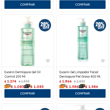
Eucerin Dermopure Gel Oil
Eucerin Gel Limpiador Facial
Control 200 Ml.
Dermopure Piel Grasa 400 Ml.
1.274
1.593
1.866
2.333
$
$
$
$
$
1.083
$
1.083
$
1.586
$
1.586