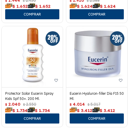
1.944
2.430
1.910
2.388
$
$
$
$
$
1.652
$
1.652
$
1.624
$
1.624
Protector Solar Eucerin Spray
Eucerin Hyaluron-filler Día F15 50
Kids Spf 50+. 200 Ml.
Ml.
2.040
2.550
4.014
5.017
$
$
$
$
$
1.734
$
1.734
$
3.412
$
3.412