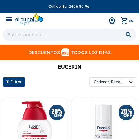
Call center 2406 80 96.
close
menu
0
$
DESCUENTOS
TODOS LOS DIAS
EUCERIN
Recomendados