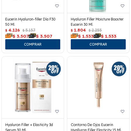
Eucerin Hyaluron-filler Día F30
Hyaluron Filler Moisture Booster
50 Ml.
Eucerin 30 Ml.
4.126
5.157
1.804
2.255
$
$
$
$
$
3.507
$
3.507
$
1.533
$
1.533
Hyaluron Filler + Elasticity 3d
Contorno De Ojos Eucerin
Serum 30 Ml.
Hyalluron Filler Elasticity 15 Ml.