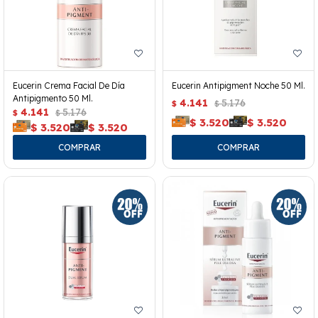
Eucerin Crema Facial De Día
Eucerin Antipigment Noche 50 Ml.
Antipigmento 50 Ml.
4.141
5.176
$
$
4.141
5.176
$
$
$
3.520
$
3.520
$
3.520
$
3.520