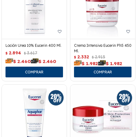
Loción Urea 10% Eucerin 400 Ml.
Crema Intensiva Eucerin Ph5 450
Ml.
2.894
3.617
$
$
2.332
2.915
$
$
$
2.460
$
2.460
$
1.982
$
1.982