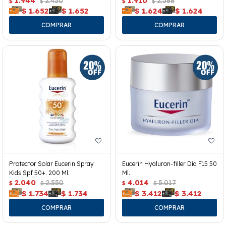
1.944
2.430
1.910
2.388
$
$
$
$
$
1.652
$
1.652
$
1.624
$
1.624
Protector Solar Eucerin Spray
Eucerin Hyaluron-filler Día F15 50
Kids Spf 50+. 200 Ml.
Ml.
2.040
2.550
4.014
5.017
$
$
$
$
$
1.734
$
1.734
$
3.412
$
3.412