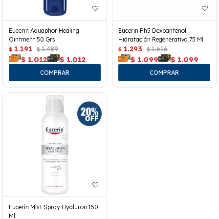
Eucerin Aquaphor Healing
Eucerin Ph5 Dexpantenol
Ointment 50 Grs.
Hidratación Regenerativa 75 Ml.
1.191
1.489
1.293
1.616
$
$
$
$
$
1.012
$
1.012
$
1.099
$
1.099
Eucerin Mist Spray Hyaluron 150
Ml.