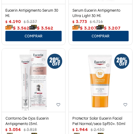
Eucerin Antipigmento Serum 30
Serum Eucerin Antipigmento
Ml.
Ultra Light 30 Ml.
4.190
5.237
3.773
4.716
$
$
$
$
$
3.562
$
3.562
$
3.207
$
3.207
Contorno De Ojos Eucerin
Protector Solar Eucerin Facial
Antipigmento 15ml.
Piel Normal/seca Spf50+. 50ml
3.054
3.818
1.944
2.430
$
$
$
$