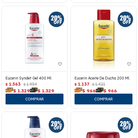
Eucerin Syndet Gel 400 Ml.
Eucerin Aceite De Ducha 200 Ml.
1.563
1.954
1.137
1.421
$
$
$
$
$
1.329
$
1.329
$
966
$
966