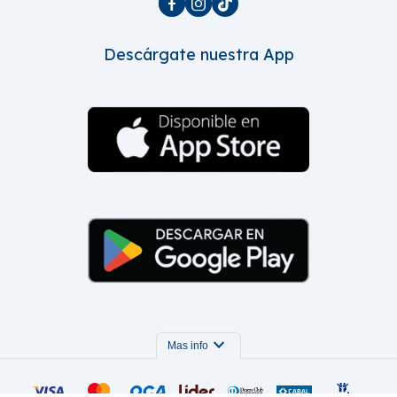



Descárgate nuestra App
expand_more
Mas info