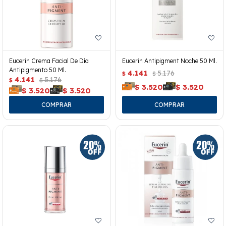
Eucerin Crema Facial De Día
Eucerin Antipigment Noche 50 Ml.
Antipigmento 50 Ml.
4.141
5.176
$
$
4.141
5.176
$
$
$
3.520
$
3.520
$
3.520
$
3.520