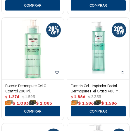
Eucerin Dermopure Gel Oil
Eucerin Gel Limpiador Facial
Control 200 Ml.
Dermopure Piel Grasa 400 Ml.
1.274
1.593
1.866
2.333
$
$
$
$
$
1.083
$
1.083
$
1.586
$
1.586