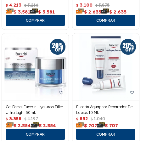
4.213
5.266
3.100
3.875
$
$
$
$
$
3.581
$
3.581
$
2.635
$
2.635
Gel Facial Eucerin Hyaluron Filler
Eucerin Aquaphor Reparador De
Ultra Light 50ml.
Labios 10 Ml.
3.358
4.197
832
1.040
$
$
$
$
$
2.854
$
2.854
$
707
$
707