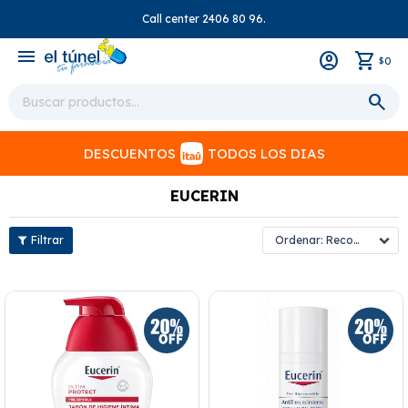
Call center 2406 80 96.
close
menu
0
$
DESCUENTOS
TODOS LOS DIAS
EUCERIN
Recomendados