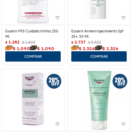
Eucerin Ph5 Cuidado íntimo 250
Eucerin Antienrrojecimiento Spf
Ml.
25+. 50 Ml.
1.282
1.602
2.737
3.421
$
$
$
$
$
1.090
$
1.090
$
2.326
$
2.326