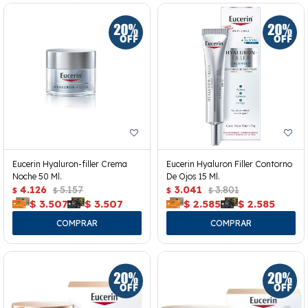
Eucerin Hyaluron-filler Crema
Eucerin Hyaluron Filler Contorno
Noche 50 Ml.
De Ojos 15 Ml.
4.126
5.157
3.041
3.801
$
$
$
$
$
3.507
$
3.507
$
2.585
$
2.585