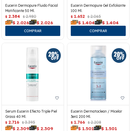
Eucerin Dermopure Fluido Facial
Eucerin Dermopure Gel Exfoliante
Matificante 50 Ml.
100 Ml.
2.384
2.980
1.652
2.065
$
$
$
$
$
2.026
$
2.026
$
1.404
$
1.404
Serum Eucerin Efecto Triple Piel
Eucerin Dermatoclean / Micelar
Grasa 40 Ml.
3en1 200 Ml.
2.716
3.395
1.766
2.208
$
$
$
$
$
2.309
$
2.309
$
1.501
$
1.501