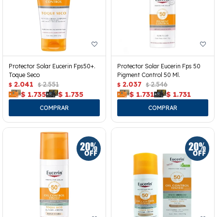
Protector Solar Eucerin Fps50+.
Protector Solar Eucerin Fps 50
Toque Seco
Pigment Control 50 Ml.
2.041
2.551
2.037
2.546
$
$
$
$
$
1.735
$
1.735
$
1.731
$
1.731