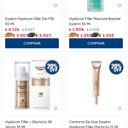
Eucerin Hyaluron-filler Día F30
Hyaluron Filler Moisture Booster
50 Ml.
Eucerin 30 Ml.
4.126
5.157
1.804
2.255
$
$
$
$
$
3.507
$
3.507
$
1.533
$
1.533
Hyaluron Filler + Elasticity 3d
Contorno De Ojos Eucerin
Serum 30 Ml.
Hyalluron Filler Elasticity 15 Ml.