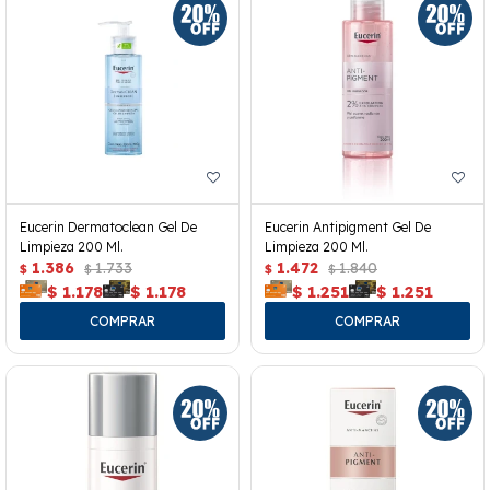
Eucerin Dermatoclean Gel De
Eucerin Antipigment Gel De
Limpieza 200 Ml.
Limpieza 200 Ml.
1.386
1.733
1.472
1.840
$
$
$
$
$
1.178
$
1.178
$
1.251
$
1.251