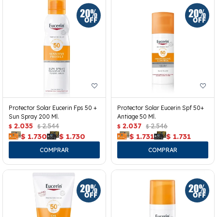
Protector Solar Eucerin Fps 50 +
Protector Solar Eucerin Spf 50+
Sun Spray 200 Ml.
Antiage 50 Ml.
2.035
2.544
2.037
2.546
$
$
$
$
$
1.730
$
1.730
$
1.731
$
1.731