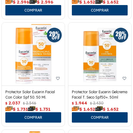
$
2.596
$
2.596
$
1.652
$
1.652
Protector Solar Eucerin Facial
Protector Solar Eucerin Gelcrema
Con Color Spf 50. 50 Ml.
Facial T. Seco Spf50+. 50ml
2.037
2.546
1.944
2.430
$
$
$
$
$
1.731
$
1.731
$
1.652
$
1.652