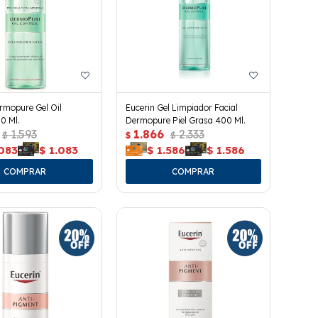
rmopure Gel Oil
Eucerin Gel Limpiador Facial
0 Ml.
Dermopure Piel Grasa 400 Ml.
1.593
1.866
2.333
$
$
$
.083
$
1.083
$
1.586
$
1.586