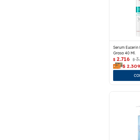
Serum Eucerin E
Grasa 40 Ml.
2.716
3
$
$
$
2.30