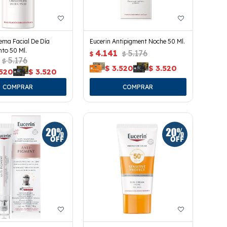
ema Facial De Día
Eucerin Antipigment Noche 50 Ml.
to 50 Ml.
4.141
5.176
$
$
5.176
$
$
3.520
$
3.520
.520
$
3.520