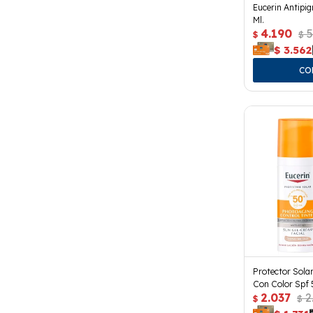
Eucerin Antipi
Ml.
4.190
5
$
$
$
3.562
Protector Solar
Con Color Spf 
2.037
2
$
$