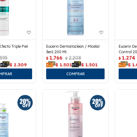
fecto Triple Piel
Eucerin Dermatoclean / Micelar
Eucerin De
3en1 200 Ml.
Control 20
.395
1.766
2.208
1.274
$
$
$
9
$
2.309
$
1.501
$
1.501
$
1