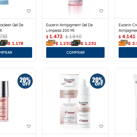
oclean Gel De
Eucerin Antipigment Gel De
Eucerin Cr
l.
Limpieza 200 Ml.
Antipigmen
.733
1.472
1.840
4.141
$
$
$
$
1.178
$
1.251
$
1.251
$
3