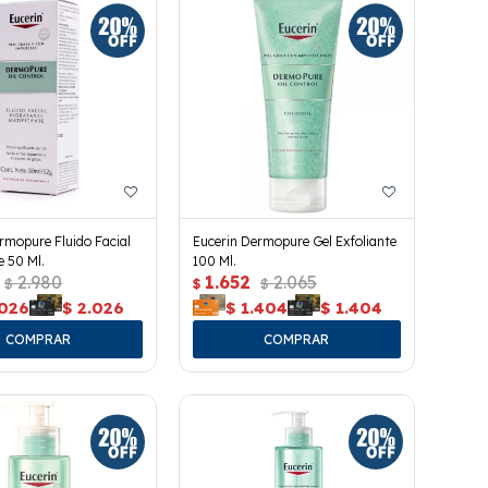
rmopure Fluido Facial
Eucerin Dermopure Gel Exfoliante
e 50 Ml.
100 Ml.
2.980
1.652
2.065
$
$
$
.026
$
2.026
$
1.404
$
1.404