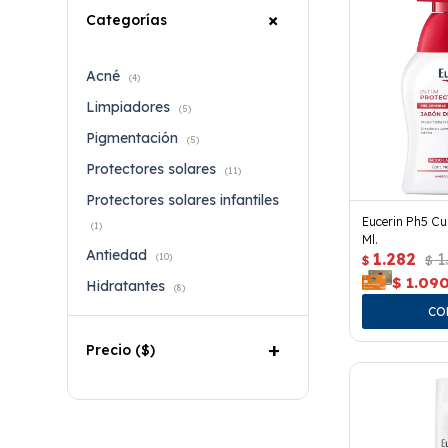
Categorías
Acné
(4)
Limpiadores
(5)
Pigmentación
(5)
Protectores solares
(11)
Protectores solares infantiles
Eucerin Ph5 Cu
(1)
Ml.
Antiedad
1.282
1
(10)
$
$
$
1.09
Hidratantes
(8)
Precio
($)