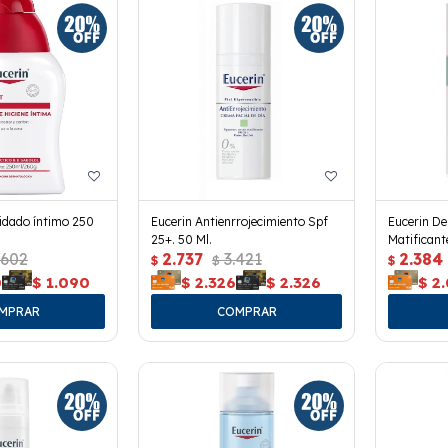
idado íntimo 250
Eucerin Antienrrojecimiento Spf
Eucerin De
25+. 50 Ml.
Matificant
.602
2.737
3.421
2.384
$
$
$
0
$
1.090
$
2.326
$
2.326
$
2