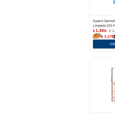
Eucerin Dermat
Limpieza 200 M
1.386
1
$
$
$
1.178