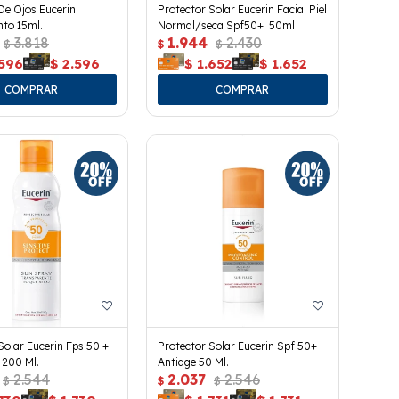
De Ojos Eucerin
Protector Solar Eucerin Facial Piel
to 15ml.
Normal/seca Spf50+. 50ml
3.818
1.944
2.430
$
$
$
.596
$
2.596
$
1.652
$
1.652
Solar Eucerin Fps 50 +
Protector Solar Eucerin Spf 50+
 200 Ml.
Antiage 50 Ml.
2.544
2.037
2.546
$
$
$