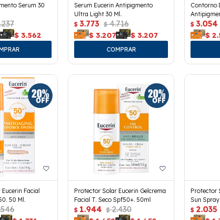
gmento Serum 30
Serum Eucerin Antipigmento
Contorno 
Ultra Light 30 Ml.
Antipigmen
.237
3.773
4.716
3.054
$
$
$
$
3.562
$
3.207
$
3.207
$
2
 Eucerin Facial
Protector Solar Eucerin Gelcrema
Protector 
50. 50 Ml.
Facial T. Seco Spf50+. 50ml
Sun Spray
.546
1.944
2.430
2.035
$
$
$