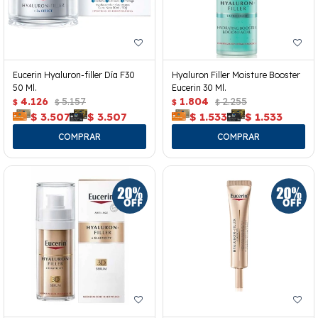
Eucerin Hyaluron-filler Día F30
Hyaluron Filler Moisture Booster
50 Ml.
Eucerin 30 Ml.
4.126
5.157
1.804
2.255
$
$
$
$
$
3.507
$
3.507
$
1.533
$
1.533