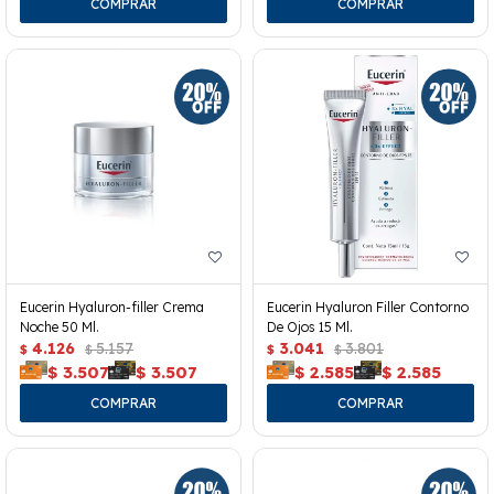
Eucerin Hyaluron-filler Crema
Eucerin Hyaluron Filler Contorno
Noche 50 Ml.
De Ojos 15 Ml.
4.126
5.157
3.041
3.801
$
$
$
$
$
3.507
$
3.507
$
2.585
$
2.585