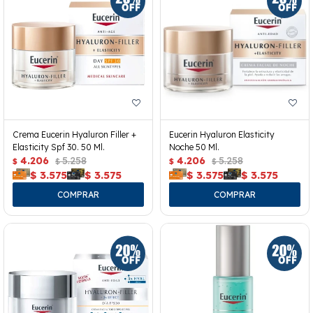
Crema Eucerin Hyaluron Filler +
Eucerin Hyaluron Elasticity
Elasticity Spf 30. 50 Ml.
Noche 50 Ml.
4.206
5.258
4.206
5.258
$
$
$
$
$
3.575
$
3.575
$
3.575
$
3.575