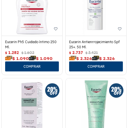
Eucerin Ph5 Cuidado íntimo 250
Eucerin Antienrrojecimiento Spf
Ml.
25+. 50 Ml.
1.282
1.602
2.737
3.421
$
$
$
$
$
1.090
$
1.090
$
2.326
$
2.326