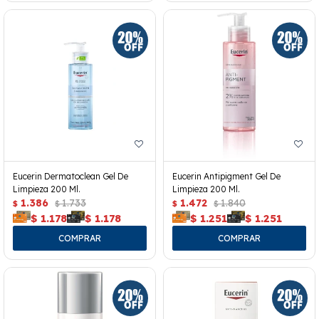
Eucerin Dermatoclean Gel De
Eucerin Antipigment Gel De
Limpieza 200 Ml.
Limpieza 200 Ml.
1.386
1.733
1.472
1.840
$
$
$
$
$
1.178
$
1.178
$
1.251
$
1.251