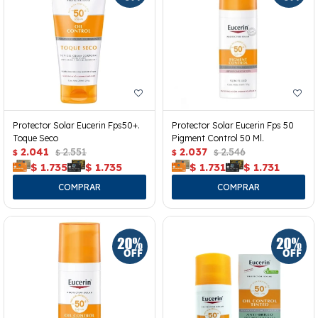
Protector Solar Eucerin Fps50+.
Protector Solar Eucerin Fps 50
Toque Seco
Pigment Control 50 Ml.
2.041
2.551
2.037
2.546
$
$
$
$
$
1.735
$
1.735
$
1.731
$
1.731