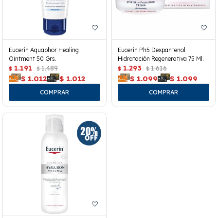
Eucerin Aquaphor Healing
Eucerin Ph5 Dexpantenol
Ointment 50 Grs.
Hidratación Regenerativa 75 Ml.
1.191
1.489
1.293
1.616
$
$
$
$
$
1.012
$
1.012
$
1.099
$
1.099