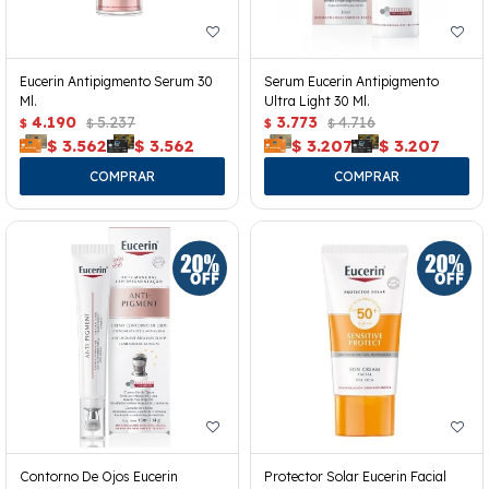
Eucerin Antipigmento Serum 30
Serum Eucerin Antipigmento
Ml.
Ultra Light 30 Ml.
4.190
5.237
3.773
4.716
$
$
$
$
$
3.562
$
3.562
$
3.207
$
3.207
Contorno De Ojos Eucerin
Protector Solar Eucerin Facial