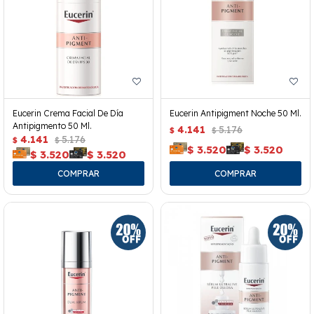
Eucerin Crema Facial De Día
Eucerin Antipigment Noche 50 Ml.
Antipigmento 50 Ml.
4.141
5.176
$
$
4.141
5.176
$
$
$
3.520
$
3.520
$
3.520
$
3.520