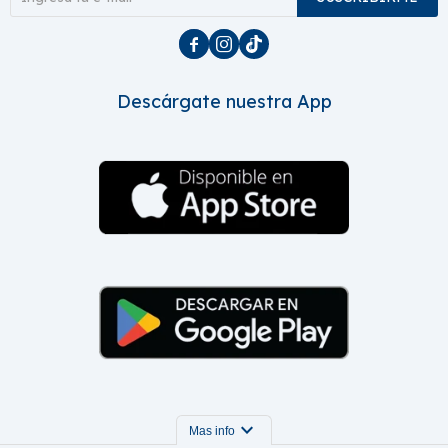



Descárgate nuestra App
expand_more
Mas info