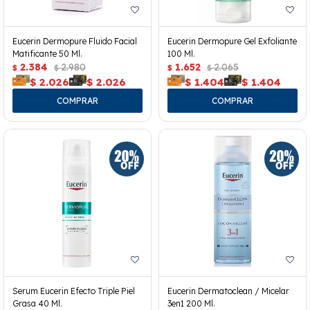
Eucerin Dermopure Fluido Facial
Eucerin Dermopure Gel Exfoliante
Matificante 50 Ml.
100 Ml.
2.384
2.980
1.652
2.065
$
$
$
$
$
2.026
$
2.026
$
1.404
$
1.404
Serum Eucerin Efecto Triple Piel
Eucerin Dermatoclean / Micelar
Grasa 40 Ml.
3en1 200 Ml.