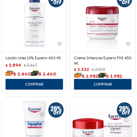
Loción Urea 10% Eucerin 400 Ml.
Crema Intensiva Eucerin Ph5 450
Ml.
2.894
3.617
$
$
2.332
2.915
$
$
$
2.460
$
2.460
$
1.982
$
1.982