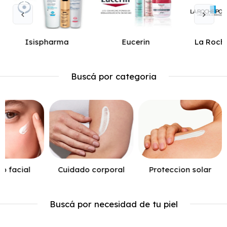
Isispharma
Eucerin
La Roch
Buscá por categoria
o facial
Cuidado corporal
Proteccion solar
Buscá por necesidad de tu piel