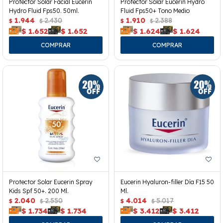
Protector Solar Facial Eucerin
Protector Solar Eucerin Hydro
Hydro Fluid Fps50. 50ml.
Fluid Fps50+ Tono Medio
1.944
2.430
1.910
2.388
$
$
$
$
$
1.652
$
1.652
$
1.624
$
1.624
Protector Solar Eucerin Spray
Eucerin Hyaluron-filler Día F15 50
Kids Spf 50+. 200 Ml.
Ml.
2.040
2.550
4.014
5.017
$
$
$
$
$
1.734
$
1.734
$
3.412
$
3.412