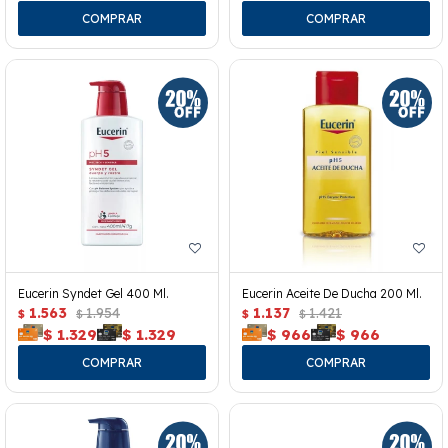
Eucerin Syndet Gel 400 Ml.
Eucerin Aceite De Ducha 200 Ml.
1.563
1.954
1.137
1.421
$
$
$
$
$
1.329
$
1.329
$
966
$
966