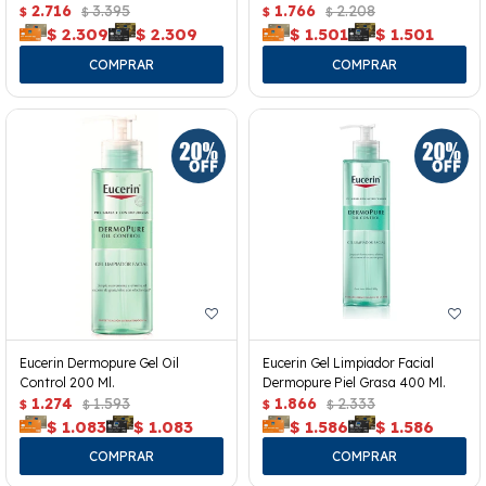
2.716
3.395
1.766
2.208
$
$
$
$
$
2.309
$
2.309
$
1.501
$
1.501
Eucerin Dermopure Gel Oil
Eucerin Gel Limpiador Facial
Control 200 Ml.
Dermopure Piel Grasa 400 Ml.
1.274
1.593
1.866
2.333
$
$
$
$
$
1.083
$
1.083
$
1.586
$
1.586