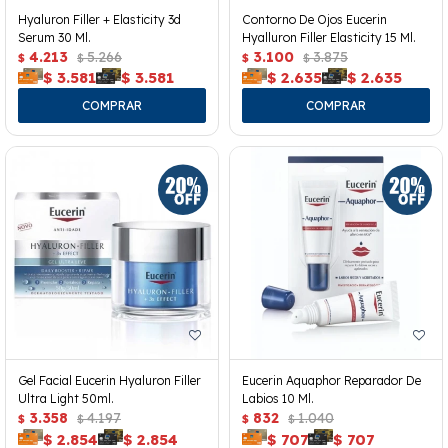
Hyaluron Filler + Elasticity 3d
Contorno De Ojos Eucerin
Serum 30 Ml.
Hyalluron Filler Elasticity 15 Ml.
4.213
5.266
3.100
3.875
$
$
$
$
$
3.581
$
3.581
$
2.635
$
2.635
Gel Facial Eucerin Hyaluron Filler
Eucerin Aquaphor Reparador De
Ultra Light 50ml.
Labios 10 Ml.
3.358
4.197
832
1.040
$
$
$
$
$
2.854
$
2.854
$
707
$
707