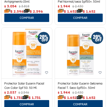
Antipigmento 15ml.
Piel Normal/seca Spf50+. 50ml
3.054
3.818
1.944
2.430
$
$
$
$
$
2.596
$
2.596
$
1.652
$
1.652
Protector Solar Eucerin Facial
Protector Solar Eucerin Gelcrema
Con Color Spf 50. 50 Ml.
Facial T. Seco Spf50+. 50ml
2.037
2.546
1.944
2.430
$
$
$
$
$
1.731
$
1.731
$
1.652
$
1.652