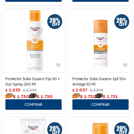
Protector Solar Eucerin Fps 50 +
Protector Solar Eucerin Spf 50+
Sun Spray 200 Ml.
Antiage 50 Ml.
2.035
2.544
2.037
2.546
$
$
$
$
$
1.730
$
1.730
$
1.731
$
1.731