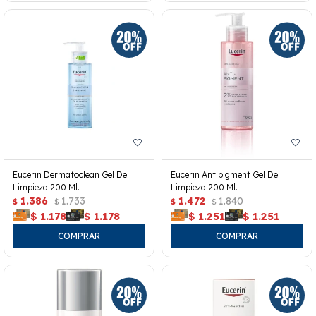
Eucerin Dermatoclean Gel De
Eucerin Antipigment Gel De
Limpieza 200 Ml.
Limpieza 200 Ml.
1.386
1.733
1.472
1.840
$
$
$
$
$
1.178
$
1.178
$
1.251
$
1.251