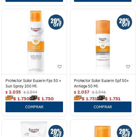
Protector Solar Eucerin Fps 50 +
Protector Solar Eucerin Spf 50+
Sun Spray 200 Ml.
Antiage 50 Ml.
2.035
2.544
2.037
2.546
$
$
$
$
$
1.730
$
1.730
$
1.731
$
1.731