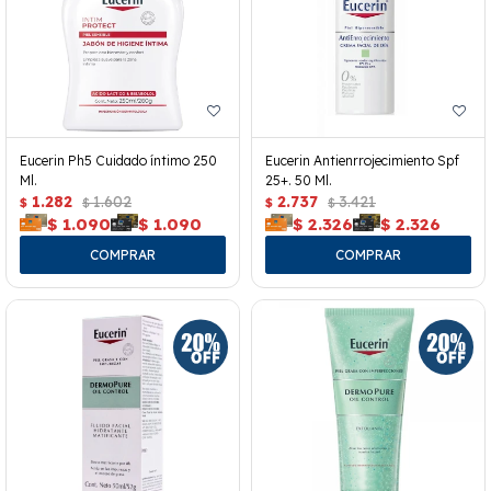
Eucerin Ph5 Cuidado íntimo 250
Eucerin Antienrrojecimiento Spf
Ml.
25+. 50 Ml.
1.282
1.602
2.737
3.421
$
$
$
$
$
1.090
$
1.090
$
2.326
$
2.326