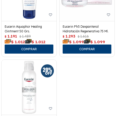
Eucerin Aquaphor Healing
Eucerin Ph5 Dexpantenol
Ointment 50 Grs.
Hidratación Regenerativa 75 Ml.
1.191
1.489
1.293
1.616
$
$
$
$
$
1.012
$
1.012
$
1.099
$
1.099