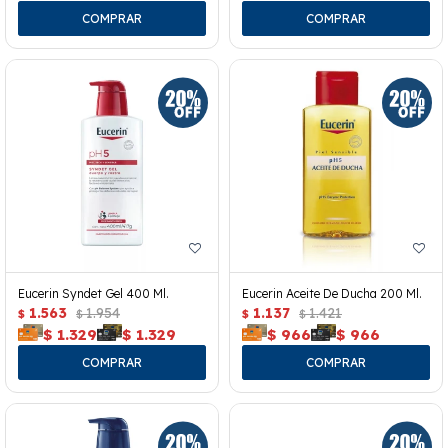
Eucerin Syndet Gel 400 Ml.
Eucerin Aceite De Ducha 200 Ml.
1.563
1.954
1.137
1.421
$
$
$
$
$
1.329
$
1.329
$
966
$
966