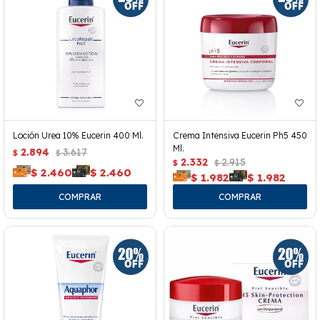
Loción Urea 10% Eucerin 400 Ml.
Crema Intensiva Eucerin Ph5 450
Ml.
2.894
3.617
$
$
2.332
2.915
$
$
$
2.460
$
2.460
$
1.982
$
1.982