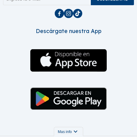



Descárgate nuestra App
expand_more
Mas info