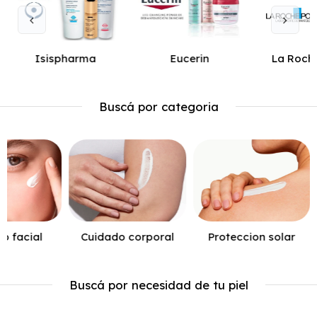
Isispharma
Eucerin
La Roch
Buscá por categoria
o facial
Cuidado corporal
Proteccion solar
Buscá por necesidad de tu piel