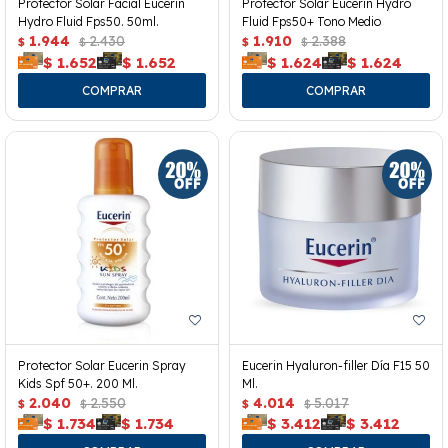
Protector Solar Facial Eucerin
Protector Solar Eucerin Hydro
Hydro Fluid Fps50. 50ml.
Fluid Fps50+ Tono Medio
1.944
2.430
1.910
2.388
$
$
$
$
$
1.652
$
1.652
$
1.624
$
1.624
Protector Solar Eucerin Spray
Eucerin Hyaluron-filler Día F15 50
Kids Spf 50+. 200 Ml.
Ml.
2.040
2.550
4.014
5.017
$
$
$
$
$
1.734
$
1.734
$
3.412
$
3.412