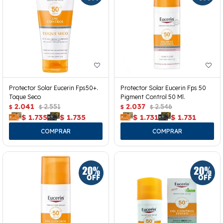
Protector Solar Eucerin Fps50+.
Protector Solar Eucerin Fps 50
Toque Seco
Pigment Control 50 Ml.
2.041
2.551
2.037
2.546
$
$
$
$
$
1.735
$
1.735
$
1.731
$
1.731