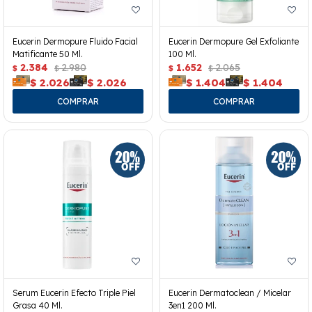
Eucerin Dermopure Fluido Facial
Eucerin Dermopure Gel Exfoliante
Matificante 50 Ml.
100 Ml.
2.384
2.980
1.652
2.065
$
$
$
$
$
2.026
$
2.026
$
1.404
$
1.404
Serum Eucerin Efecto Triple Piel
Eucerin Dermatoclean / Micelar
Grasa 40 Ml.
3en1 200 Ml.