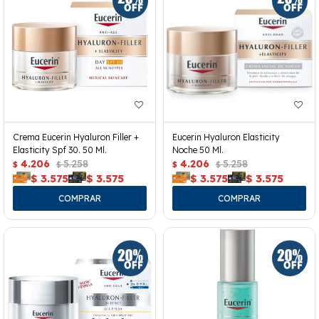
Crema Eucerin Hyaluron Filler +
Eucerin Hyaluron Elasticity
Elasticity Spf 30. 50 Ml.
Noche 50 Ml.
4.206
5.258
4.206
5.258
$
$
$
$
$
3.575
$
3.575
$
3.575
$
3.575