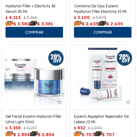
Hyaluron Filler + Elasticity 3d
Contorno De Ojos Eucerin
Serum 30 Ml.
Hyalluron Filler Elasticity 15 Ml.
4.213
5.266
3.100
3.875
$
$
$
$
$
3.581
$
3.581
$
2.635
$
2.635
Gel Facial Eucerin Hyaluron Filler
Eucerin Aquaphor Reparador De
Ultra Light 50ml.
Labios 10 Ml.
3.358
4.197
832
1.040
$
$
$
$
$
2.854
$
2.854
$
707
$
707