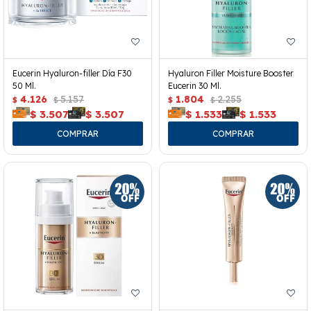
Eucerin Hyaluron-filler Día F30
Hyaluron Filler Moisture Booster
50 Ml.
Eucerin 30 Ml.
4.126
5.157
1.804
2.255
$
$
$
$
$
3.507
$
3.507
$
1.533
$
1.533