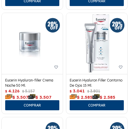
Eucerin Hyaluron-filler Crema
Eucerin Hyaluron Filler Contorno
Noche 50 Ml.
De Ojos 15 Ml.
4.126
5.157
3.041
3.801
$
$
$
$
$
3.507
$
3.507
$
2.585
$
2.585