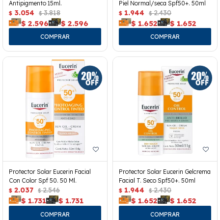
Antipigmento 15ml.
Piel Normal/seca Spf50+. 50ml
3.054
3.818
1.944
2.430
$
$
$
$
$
2.596
$
2.596
$
1.652
$
1.652
Protector Solar Eucerin Facial
Protector Solar Eucerin Gelcrema
Con Color Spf 50. 50 Ml.
Facial T. Seco Spf50+. 50ml
2.037
2.546
1.944
2.430
$
$
$
$
$
1.731
$
1.731
$
1.652
$
1.652