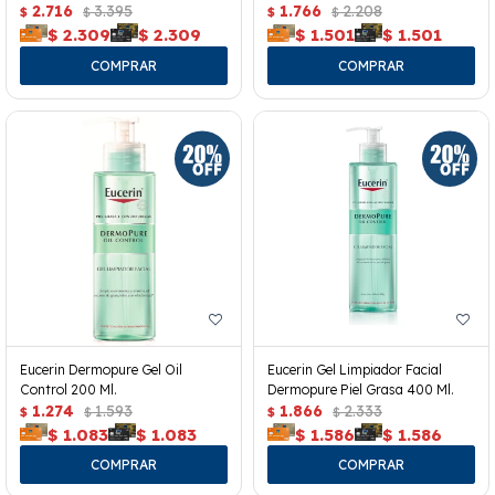
2.716
3.395
1.766
2.208
$
$
$
$
$
2.309
$
2.309
$
1.501
$
1.501
Eucerin Dermopure Gel Oil
Eucerin Gel Limpiador Facial
Control 200 Ml.
Dermopure Piel Grasa 400 Ml.
1.274
1.593
1.866
2.333
$
$
$
$
$
1.083
$
1.083
$
1.586
$
1.586