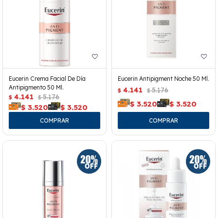
Eucerin Crema Facial De Día
Eucerin Antipigment Noche 50 Ml.
Antipigmento 50 Ml.
4.141
5.176
$
$
4.141
5.176
$
$
$
3.520
$
3.520
$
3.520
$
3.520