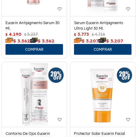
Eucerin Antipigmento Serum 30
Serum Eucerin Antipigmento
Ml.
Ultra Light 30 Ml.
4.190
5.237
3.773
4.716
$
$
$
$
$
3.562
$
3.562
$
3.207
$
3.207
Contorno De Ojos Eucerin
Protector Solar Eucerin Facial