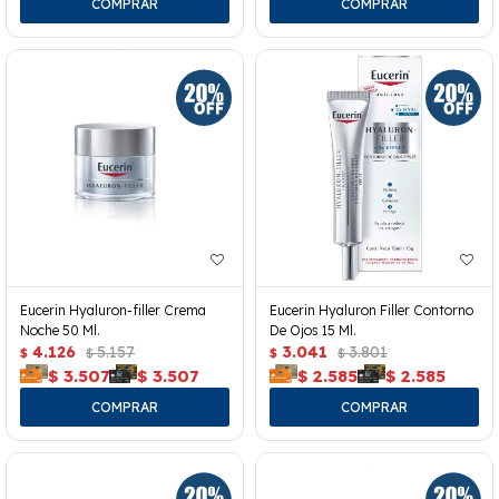
Eucerin Hyaluron-filler Crema
Eucerin Hyaluron Filler Contorno
Noche 50 Ml.
De Ojos 15 Ml.
4.126
5.157
3.041
3.801
$
$
$
$
$
3.507
$
3.507
$
2.585
$
2.585