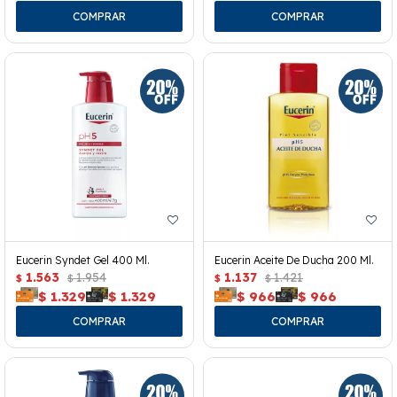
Eucerin Syndet Gel 400 Ml.
Eucerin Aceite De Ducha 200 Ml.
1.563
1.954
1.137
1.421
$
$
$
$
$
1.329
$
1.329
$
966
$
966