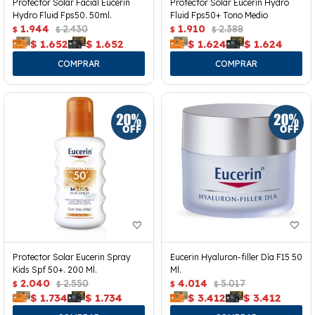
Protector Solar Facial Eucerin
Protector Solar Eucerin Hydro
Hydro Fluid Fps50. 50ml.
Fluid Fps50+ Tono Medio
1.944
2.430
1.910
2.388
$
$
$
$
$
1.652
$
1.652
$
1.624
$
1.624
Protector Solar Eucerin Spray
Eucerin Hyaluron-filler Día F15 50
Kids Spf 50+. 200 Ml.
Ml.
2.040
2.550
4.014
5.017
$
$
$
$
$
1.734
$
1.734
$
3.412
$
3.412