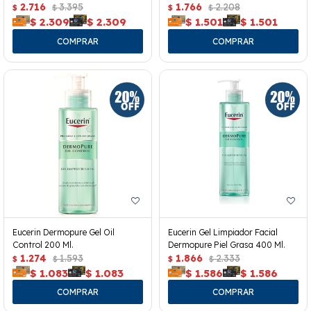
2.716
3.395
1.766
2.208
$
$
$
$
$
2.309
$
2.309
$
1.501
$
1.501
Eucerin Dermopure Gel Oil
Eucerin Gel Limpiador Facial
Control 200 Ml.
Dermopure Piel Grasa 400 Ml.
1.274
1.593
1.866
2.333
$
$
$
$
$
1.083
$
1.083
$
1.586
$
1.586