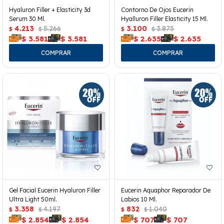
Hyaluron Filler + Elasticity 3d
Contorno De Ojos Eucerin
Serum 30 Ml.
Hyalluron Filler Elasticity 15 Ml.
4.213
5.266
3.100
3.875
$
$
$
$
$
3.581
$
3.581
$
2.635
$
2.635
Gel Facial Eucerin Hyaluron Filler
Eucerin Aquaphor Reparador De
Ultra Light 50ml.
Labios 10 Ml.
3.358
4.197
832
1.040
$
$
$
$
$
2.854
$
2.854
$
707
$
707