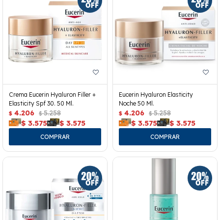
Crema Eucerin Hyaluron Filler +
Eucerin Hyaluron Elasticity
Elasticity Spf 30. 50 Ml.
Noche 50 Ml.
4.206
5.258
4.206
5.258
$
$
$
$
$
3.575
$
3.575
$
3.575
$
3.575