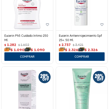
Eucerin Ph5 Cuidado íntimo 250
Eucerin Antienrrojecimiento Spf
Ml.
25+. 50 Ml.
1.282
1.602
2.737
3.421
$
$
$
$
$
1.090
$
1.090
$
2.326
$
2.326