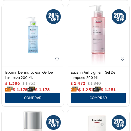
Eucerin Dermatoclean Gel De
Eucerin Antipigment Gel De
Limpieza 200 Ml.
Limpieza 200 Ml.
1.386
1.733
1.472
1.840
$
$
$
$
$
1.178
$
1.178
$
1.251
$
1.251