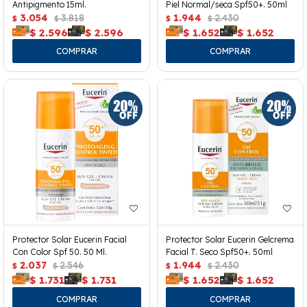
Antipigmento 15ml.
Piel Normal/seca Spf50+. 50ml
3.054
3.818
1.944
2.430
$
$
$
$
$
2.596
$
2.596
$
1.652
$
1.652
Protector Solar Eucerin Facial
Protector Solar Eucerin Gelcrema
Con Color Spf 50. 50 Ml.
Facial T. Seco Spf50+. 50ml
2.037
2.546
1.944
2.430
$
$
$
$
$
1.731
$
1.731
$
1.652
$
1.652