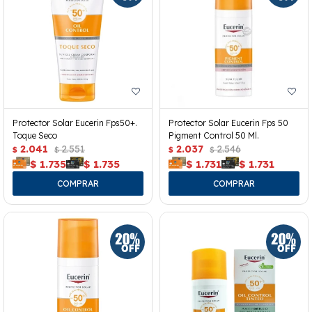
Protector Solar Eucerin Fps50+.
Protector Solar Eucerin Fps 50
Toque Seco
Pigment Control 50 Ml.
2.041
2.551
2.037
2.546
$
$
$
$
$
1.735
$
1.735
$
1.731
$
1.731