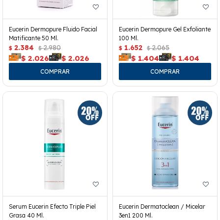
Eucerin Dermopure Fluido Facial
Eucerin Dermopure Gel Exfoliante
Matificante 50 Ml.
100 Ml.
2.384
2.980
1.652
2.065
$
$
$
$
$
2.026
$
2.026
$
1.404
$
1.404
Serum Eucerin Efecto Triple Piel
Eucerin Dermatoclean / Micelar
Grasa 40 Ml.
3en1 200 Ml.