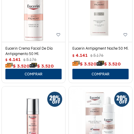
Eucerin Crema Facial De Día
Eucerin Antipigment Noche 50 Ml.
Antipigmento 50 Ml.
4.141
5.176
$
$
4.141
5.176
$
$
$
3.520
$
3.520
$
3.520
$
3.520