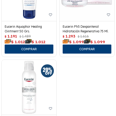
Eucerin Aquaphor Healing
Eucerin Ph5 Dexpantenol
Ointment 50 Grs.
Hidratación Regenerativa 75 Ml.
1.191
1.489
1.293
1.616
$
$
$
$
$
1.012
$
1.012
$
1.099
$
1.099