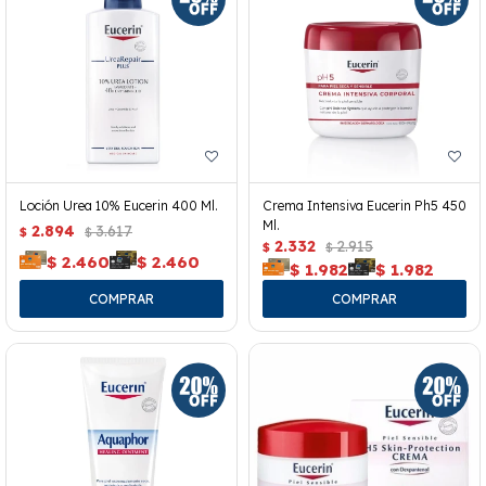
Loción Urea 10% Eucerin 400 Ml.
Crema Intensiva Eucerin Ph5 450
Ml.
2.894
3.617
$
$
2.332
2.915
$
$
$
2.460
$
2.460
$
1.982
$
1.982