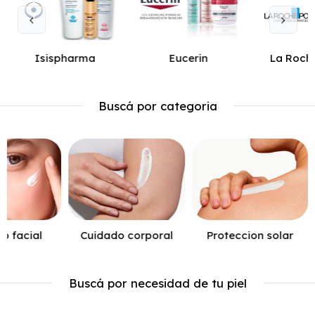
Isispharma
Eucerin
La Roch
Buscá por categoria
o facial
Cuidado corporal
Proteccion solar
Buscá por necesidad de tu piel