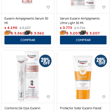
Eucerin Antipigmento Serum 30
Serum Eucerin Antipigmento
Ml.
Ultra Light 30 Ml.
4.190
5.237
3.773
4.716
$
$
$
$
$
3.562
$
3.562
$
3.207
$
3.207
Contorno De Ojos Eucerin
Protector Solar Eucerin Facial