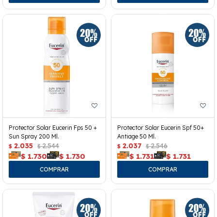
Protector Solar Eucerin Fps 50 +
Protector Solar Eucerin Spf 50+
Sun Spray 200 Ml.
Antiage 50 Ml.
2.035
2.544
2.037
2.546
$
$
$
$
$
1.730
$
1.730
$
1.731
$
1.731