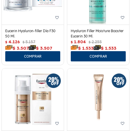
Eucerin Hyaluron-filler Día F30
Hyaluron Filler Moisture Booster
50 Ml.
Eucerin 30 Ml.
4.126
5.157
1.804
2.255
$
$
$
$
$
3.507
$
3.507
$
1.533
$
1.533