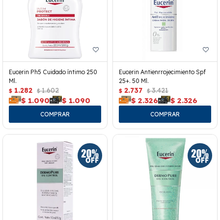
Eucerin Ph5 Cuidado íntimo 250
Eucerin Antienrrojecimiento Spf
Ml.
25+. 50 Ml.
1.282
1.602
2.737
3.421
$
$
$
$
$
1.090
$
1.090
$
2.326
$
2.326