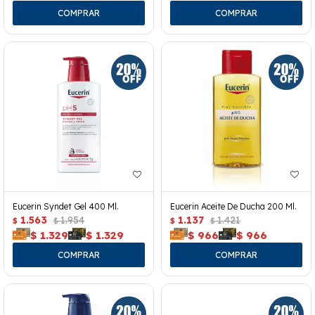
Eucerin Syndet Gel 400 Ml.
Eucerin Aceite De Ducha 200 Ml.
1.563
1.954
1.137
1.421
$
$
$
$
$
1.329
$
1.329
$
966
$
966