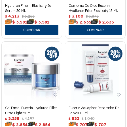
Hyaluron Filler + Elasticity 3d
Contorno De Ojos Eucerin
Serum 30 Ml.
Hyalluron Filler Elasticity 15 Ml.
4.213
5.266
3.100
3.875
$
$
$
$
$
3.581
$
3.581
$
2.635
$
2.635
Gel Facial Eucerin Hyaluron Filler
Eucerin Aquaphor Reparador De
Ultra Light 50ml.
Labios 10 Ml.
3.358
4.197
832
1.040
$
$
$
$
$
2.854
$
2.854
$
707
$
707