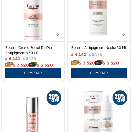
Eucerin Crema Facial De Día
Eucerin Antipigment Noche 50 Ml.
Antipigmento 50 Ml.
4.141
5.176
$
$
4.141
5.176
$
$
$
3.520
$
3.520
$
3.520
$
3.520