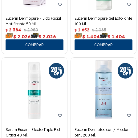
Eucerin Dermopure Fluido Facial
Eucerin Dermopure Gel Exfoliante
Matificante 50 Ml.
100 Ml.
2.384
2.980
1.652
2.065
$
$
$
$
$
2.026
$
2.026
$
1.404
$
1.404
Serum Eucerin Efecto Triple Piel
Eucerin Dermatoclean / Micelar
Grasa 40 Ml.
3en1 200 Ml.