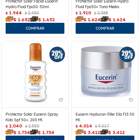
Protector Solar Facial Eucerin
Protector Solar Eucerin Hydro
Hydro Fluid Fps50. 50ml.
Fluid Fps50+ Tono Medio
1.944
2.430
1.910
2.388
$
$
$
$
$
1.652
$
1.652
$
1.624
$
1.624
Protector Solar Eucerin Spray
Eucerin Hyaluron-filler Día F15 50
Kids Spf 50+. 200 Ml.
Ml.
2.040
2.550
4.014
5.017
$
$
$
$
$
1.734
$
1.734
$
3.412
$
3.412