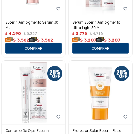
Eucerin Antipigmento Serum 30
Serum Eucerin Antipigmento
Ml.
Ultra Light 30 Ml.
4.190
5.237
3.773
4.716
$
$
$
$
$
3.562
$
3.562
$
3.207
$
3.207
Contorno De Ojos Eucerin
Protector Solar Eucerin Facial