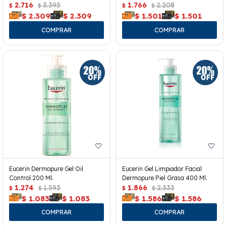
2.716
3.395
1.766
2.208
$
$
$
$
$
2.309
$
2.309
$
1.501
$
1.501
Eucerin Dermopure Gel Oil
Eucerin Gel Limpiador Facial
Control 200 Ml.
Dermopure Piel Grasa 400 Ml.
1.274
1.593
1.866
2.333
$
$
$
$
$
1.083
$
1.083
$
1.586
$
1.586