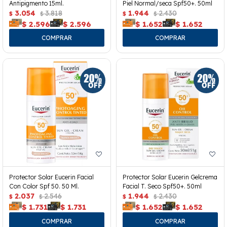
Antipigmento 15ml.
Piel Normal/seca Spf50+. 50ml
3.054
3.818
1.944
2.430
$
$
$
$
$
2.596
$
2.596
$
1.652
$
1.652
Protector Solar Eucerin Facial
Protector Solar Eucerin Gelcrema
Con Color Spf 50. 50 Ml.
Facial T. Seco Spf50+. 50ml
2.037
2.546
1.944
2.430
$
$
$
$
$
1.731
$
1.731
$
1.652
$
1.652