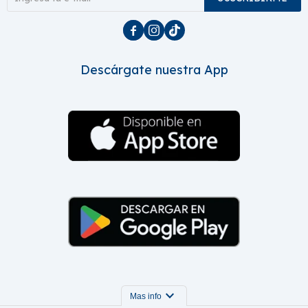



Descárgate nuestra App
expand_more
Mas info