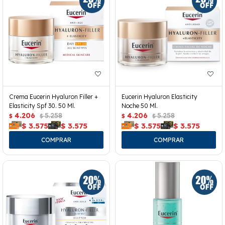
Crema Eucerin Hyaluron Filler +
Eucerin Hyaluron Elasticity
Elasticity Spf 30. 50 Ml.
Noche 50 Ml.
4.206
5.258
4.206
5.258
$
$
$
$
$
3.575
$
3.575
$
3.575
$
3.575