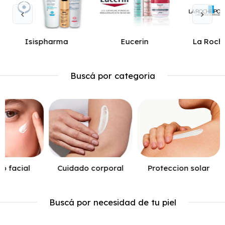
Isispharma
Eucerin
La Roch
Buscá por categoria
o facial
Cuidado corporal
Proteccion solar
Buscá por necesidad de tu piel