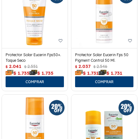
Protector Solar Eucerin Fps50+.
Protector Solar Eucerin Fps 50
Toque Seco
Pigment Control 50 Ml.
2.041
2.551
2.037
2.546
$
$
$
$
$
1.735
$
1.735
$
1.731
$
1.731