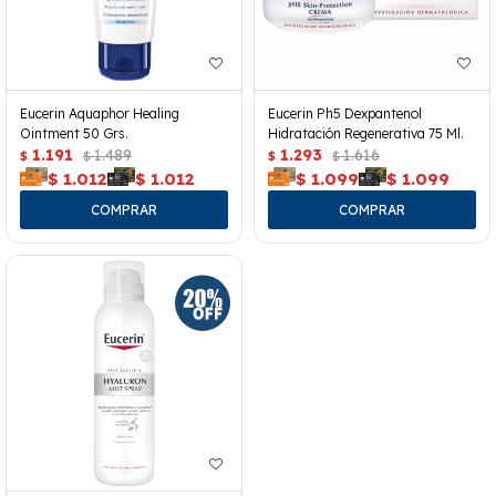
Eucerin Aquaphor Healing
Eucerin Ph5 Dexpantenol
Ointment 50 Grs.
Hidratación Regenerativa 75 Ml.
1.191
1.489
1.293
1.616
$
$
$
$
$
1.012
$
1.012
$
1.099
$
1.099