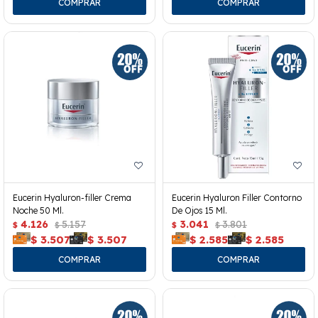
Eucerin Hyaluron-filler Crema
Eucerin Hyaluron Filler Contorno
Noche 50 Ml.
De Ojos 15 Ml.
4.126
5.157
3.041
3.801
$
$
$
$
$
3.507
$
3.507
$
2.585
$
2.585