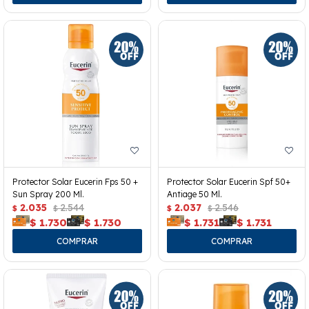
Protector Solar Eucerin Fps 50 +
Protector Solar Eucerin Spf 50+
Sun Spray 200 Ml.
Antiage 50 Ml.
2.035
2.544
2.037
2.546
$
$
$
$
$
1.730
$
1.730
$
1.731
$
1.731