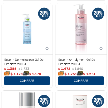
Eucerin Dermatoclean Gel De
Eucerin Antipigment Gel De
Limpieza 200 Ml.
Limpieza 200 Ml.
1.386
1.733
1.472
1.840
$
$
$
$
$
1.178
$
1.178
$
1.251
$
1.251