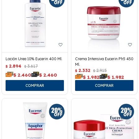
Loción Urea 10% Eucerin 400 Ml.
Crema Intensiva Eucerin Ph5 450
Ml.
2.894
3.617
$
$
2.332
2.915
$
$
$
2.460
$
2.460
$
1.982
$
1.982