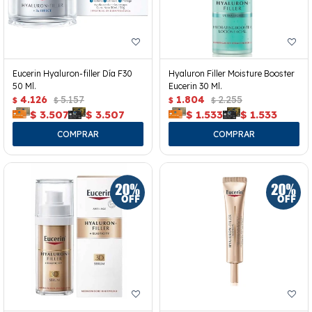
Eucerin Hyaluron-filler Día F30
Hyaluron Filler Moisture Booster
50 Ml.
Eucerin 30 Ml.
4.126
5.157
1.804
2.255
$
$
$
$
$
3.507
$
3.507
$
1.533
$
1.533