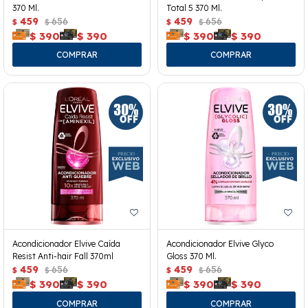
370 Ml.
Total 5 370 Ml.
459
656
459
656
$
$
$
$
$
390
$
390
$
390
$
390
Acondicionador Elvive Caída
Acondicionador Elvive Glyco
Resist Anti-hair Fall 370ml
Gloss 370 Ml.
459
656
459
656
$
$
$
$
$
390
$
390
$
390
$
390