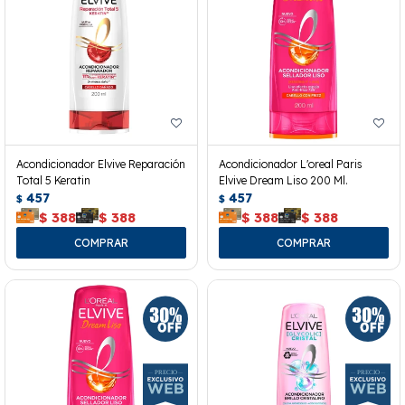
Acondicionador Elvive Reparación
Acondicionador L'oreal Paris
Total 5 Keratin
Elvive Dream Liso 200 Ml.
457
457
$
$
$
388
$
388
$
388
$
388