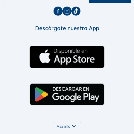



Descárgate nuestra App
expand_more
Mas info