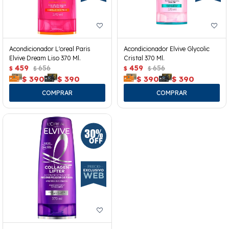
Acondicionador L'oreal Paris
Acondicionador Elvive Glycolic
Elvive Dream Liso 370 Ml.
Cristal 370 Ml.
459
656
459
656
$
$
$
$
$
390
$
390
$
390
$
390