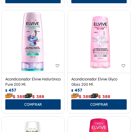
Acondicionador Elvive Hialurónico
Acondicionador Elvive Glyco
Pure 200 Ml.
Gloss 200 Ml.
457
457
$
$
$
388
$
388
$
388
$
388