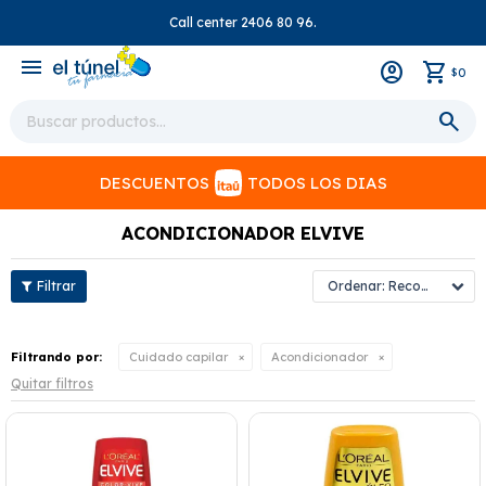
Call center 2406 80 96.
close
menu
0
$
DESCUENTOS
TODOS LOS DIAS
ACONDICIONADOR ELVIVE
Recomendados
Filtrando por:
Cuidado capilar
Acondicionador
Quitar filtros