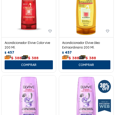
Acondicionador Elvive Colorvive
Acondicionador Elvive óleo
200 Ml.
Extraordinario 200 Ml.
457
457
$
$
$
388
$
388
$
388
$
388