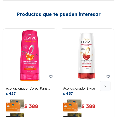
Productos que te pueden interesar
Acondicionador L'oreal Paris
Acondicionador Elvive
Elvive Dream Liso 200 Ml.
457
Reparación Total 5 Keratin
457
$
$
$
388
$
388