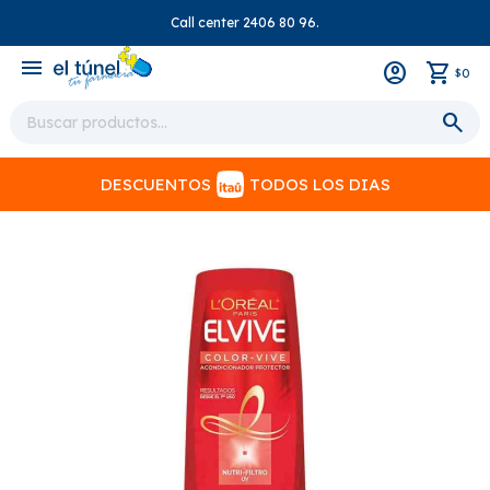
Call center 2406 80 96.
close
menu
0
$
DESCUENTOS
TODOS LOS DIAS