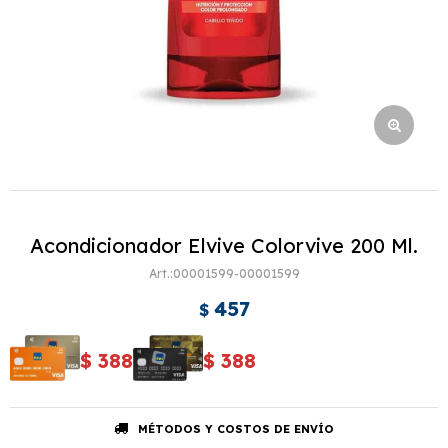
Acondicionador Elvive Colorvive 200 Ml.
00001599-00001599
457
$
$
388
$
388
MÉTODOS Y COSTOS DE ENVÍO