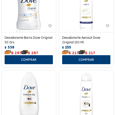
Desodorante Barra Dove Original
Desodorante Aerosol Dove
50 Grs.
Original 150 Ml.
338
255
$
$
$
287
$
287
$
217
$
217