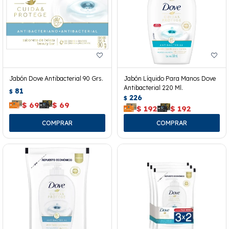
Jabón Dove Antibacterial 90 Grs.
Jabón Líquido Para Manos Dove
Antibacterial 220 Ml.
81
$
226
$
$
69
$
69
$
192
$
192