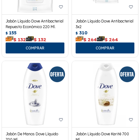
Jabón Líquido Dove Antibacterial
Jabón Líquido Dove Antibacterial
Repuesto Económico 220 Ml.
3x2
155
310
$
$
$
132
$
132
$
264
$
264
Jabón De Manos Dove Líquido
Jabón Líquido Dove Karité 700
700 Ml.
Ml.