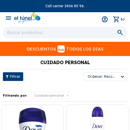
Call center 2406 80 96.
close
menu
0
$
DESCUENTOS
TODOS LOS DIAS
CUIDADO PERSONAL
Recomendados
Filtrando por:
Cuidado personal