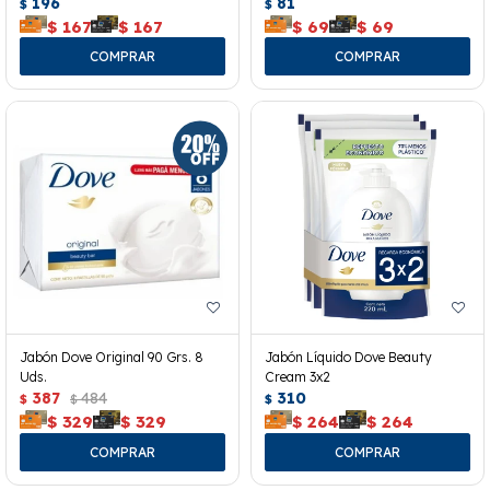
196
81
$
$
$
167
$
167
$
69
$
69
Jabón Dove Original 90 Grs. 8
Jabón Líquido Dove Beauty
Uds.
Cream 3x2
387
484
310
$
$
$
$
329
$
329
$
264
$
264