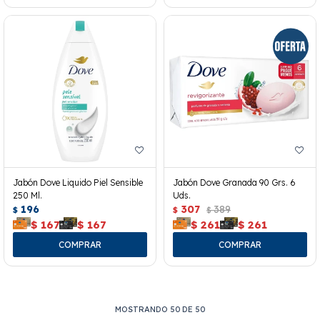
Jabón Dove Liquido Piel Sensible
Jabón Dove Granada 90 Grs. 6
250 Ml.
Uds.
196
307
389
$
$
$
$
167
$
167
$
261
$
261
MOSTRANDO
50
DE
50