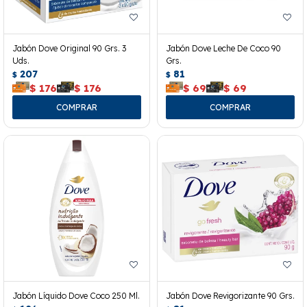
Jabón Dove Original 90 Grs. 3
Jabón Dove Leche De Coco 90
Uds.
Grs.
207
81
$
$
$
176
$
176
$
69
$
69
Jabón Líquido Dove Coco 250 Ml.
Jabón Dove Revigorizante 90 Grs.