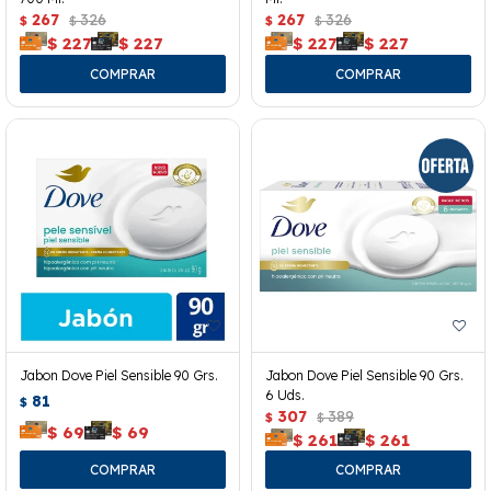
267
326
267
326
$
$
$
$
$
227
$
227
$
227
$
227
Jabon Dove Piel Sensible 90 Grs.
Jabon Dove Piel Sensible 90 Grs.
6 Uds.
81
$
307
389
$
$
$
69
$
69
$
261
$
261