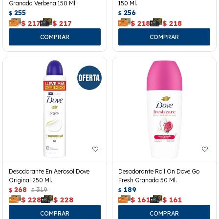
Granada Verbena 150 Ml.
150 Ml.
255
256
$
$
$
217
$
217
$
218
$
218
Desodorante En Aerosol Dove
Desodorante Roll On Dove Go
Original 250 Ml.
Fresh Granada 50 Ml.
268
319
189
$
$
$
$
228
$
228
$
161
$
161