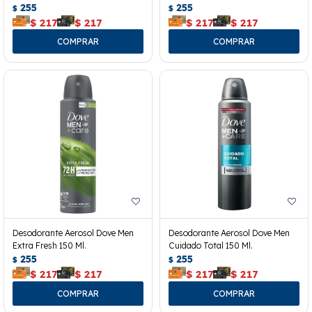
255
255
$
$
$
217
$
217
$
217
$
217
Desodorante Aerosol Dove Men
Desodorante Aerosol Dove Men
Extra Fresh 150 Ml.
Cuidado Total 150 Ml.
255
255
$
$
$
217
$
217
$
217
$
217