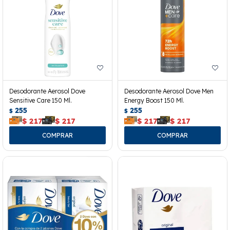
Desodorante Aerosol Dove
Desodorante Aerosol Dove Men
Sensitive Care 150 Ml.
Energy Boost 150 Ml.
255
255
$
$
$
217
$
217
$
217
$
217