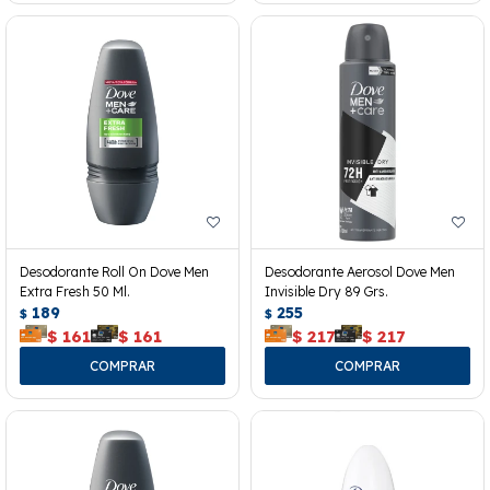
Desodorante Roll On Dove Men
Desodorante Aerosol Dove Men
Extra Fresh 50 Ml.
Invisible Dry 89 Grs.
189
255
$
$
$
161
$
161
$
217
$
217