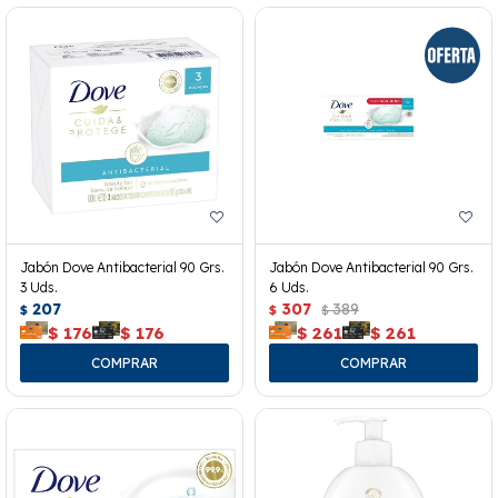
Jabón Dove Antibacterial 90 Grs.
Jabón Dove Antibacterial 90 Grs.
3 Uds.
6 Uds.
207
307
389
$
$
$
$
176
$
176
$
261
$
261