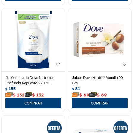
Jabón Líquido Dove Nutrición
Jabón Dove Karité Y Vainilla 90
Profunda Repuesto 220 Ml.
Grs.
155
81
$
$
$
132
$
132
$
69
$
69