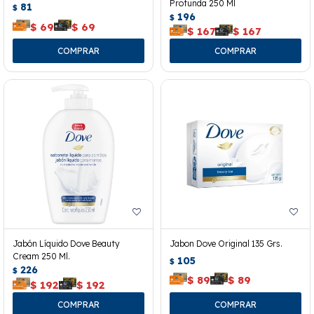
Profunda 250 Ml
81
$
196
$
$
69
$
69
$
167
$
167
Jabón Líquido Dove Beauty
Jabon Dove Original 135 Grs.
Cream 250 Ml.
105
$
226
$
$
89
$
89
$
192
$
192