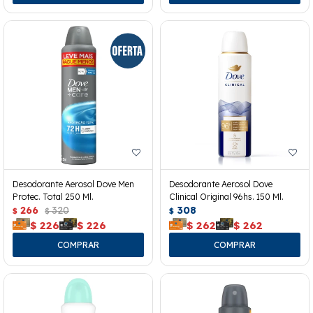
Desodorante Aerosol Dove Men
Desodorante Aerosol Dove
Protec. Total 250 Ml.
Clinical Original 96hs. 150 Ml.
266
320
308
$
$
$
$
226
$
226
$
262
$
262